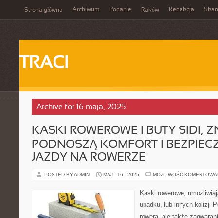
Archiwum
Podanie
Redakcja
Skan
Strona główna
Raków
TRACI
Archive for 16 maja, 2025
KASKI ROWEROWE I BUTY SIDI, 
PODNOSZĄ KOMFORT I BEZPIE
JAZDY NA ROWERZE
POSTED BY ADMIN
MAJ - 16 - 2025
MOŻLIWOŚĆ KOMENTOWA
Kaski rowerowe, umożliwiaj
upadku, lub innych kolizji
rowera, ale także zagwaran