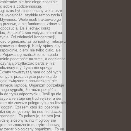
roblemów, ale bez niego znacznie
zić sobie z codziennością.
ugi czas był niedoceniany w kulturze
na wydajność, szybkie tempo życia i
ktywność. Wiele osób traktowało go
ą przerwę, a nie fundament zdrowia i
opoczucia. Dziś jednak coraz
dać, że jakość snu wpływa niemal na
życia. Od zdolności koncentracji,
ość organizmu, aż po nastrój, relacje z
ejmowanie decyzji. Kiedy śpimy zbyt
espokojnie, cierpi nie tylko ciało, ale
. Pojawia się rozdrażnienie, spada
ośnie podatność na stres, a codzienne
czynają przytłaczać bardziej niż
łczesny styl życia nie sprzyja
. Ekrany towarzyszą nam do późnych
ornych, praca często przenika do
ięcie związane z obowiązkami nie
knięciu laptopa. Organizm potrzebuje
źnego sygnału, że może przejść z
nia do trybu odpoczynku. Jeśli go nie
asypianie staje się trudniejsze, a sen
blem nie zawsze polega tylko na liczbie
 godzin. Czasem ktoś śpi pozornie
udzi się zmęczony, bo noc nie dawała
egeneracji. To pokazuje, że sen jest
dziej złożonym, niż mogłoby się
romne znaczenie ma rytm dobowy,
lny zegar biologiczny organizmu. To on