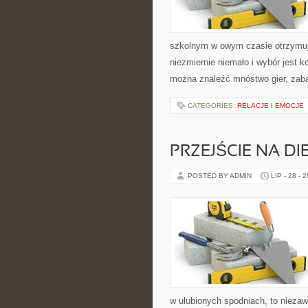
szkolnym w owym czasie otrzymują
niezmiernie niemało i wybór jest k
można znaleźć mnóstwo gier, zab
CATEGORIES:
RELACJE I EMOCJE
PRZEJŚCIE NA DI
POSTED BY ADMIN
LIP - 28 - 
w ulubionych spodniach, to nieza