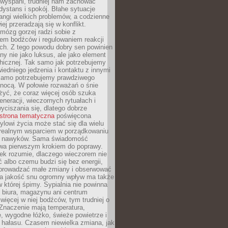
ewyspani, trudniej nam zachować
 dystans i spokój. Błahe sytuacje
rangi wielkich problemów, a codzienne
iej przeradzają się w konflikt.
mózg gorzej radzi sobie z
iem bodźców i regulowaniem reakcji
ch. Z tego powodu dobry sen powinien
ny nie jako luksus, ale jako element
hicznej. Tak samo jak potrzebujemy
iedniego jedzenia i kontaktu z innymi
 samo potrzebujemy prawdziwego
nocą. W połowie rozważań o śnie
żyć, że coraz więcej osób szuka
eneracji, wieczornych rytuałach i
ciszania się, dlatego dobrze
strona tematyczna
poświęcona
lowi życia może stać się dla wielu
 realnym wsparciem w porządkowaniu
h nawyków. Sama świadomość
wa pierwszym krokiem do poprawy.
iek rozumie, dlaczego wieczorem nie
albo czemu budzi się bez energii,
wprowadzać małe zmiany i obserwować
 Na jakość snu ogromny wpływ ma także
w której śpimy. Sypialnia nie powinna
 biura, magazynu ani centrum
 więcej w niej bodźców, tym trudniej o
 Znaczenie mają temperatura,
, wygodne łóżko, świeże powietrze i
 hałasu. Czasem niewielka zmiana, jak