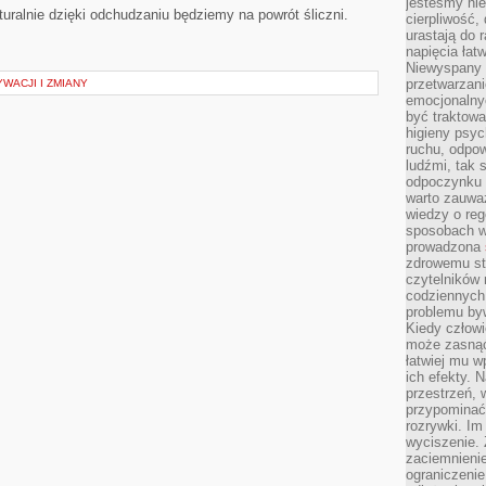
jesteśmy ni
ralnie dzięki odchudzaniu będziemy na powrót śliczni.
cierpliwość,
urastają do 
napięcia łatw
Niewyspany 
przetwarzan
WACJI I ZMIANY
emocjonalny
być traktowa
higieny psyc
ruchu, odpow
ludźmi, tak
odpoczynku 
warto zauwa
wiedzy o reg
sposobach wy
prowadzona
zdrowemu sty
czytelników
codziennyc
problemu by
Kiedy człow
może zasnąć 
łatwiej mu 
ich efekty.
przestrzeń, 
przypominać
rozrywki. Im
wyciszenie.
zaciemnienie
ograniczenie