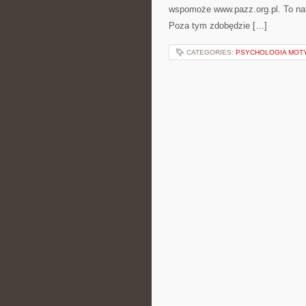
wspomoże www.pazz.org.pl. To natu
Poza tym zdobędzie […]
CATEGORIES:
PSYCHOLOGIA MOTY