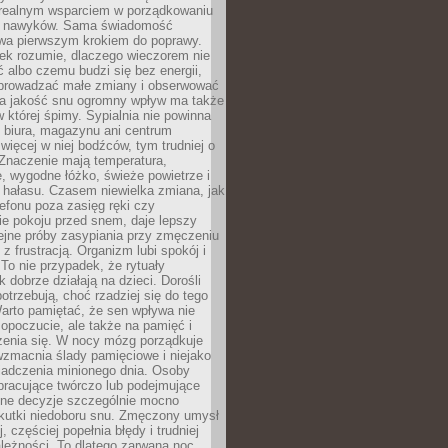
 realnym wsparciem w porządkowaniu
h nawyków. Sama świadomość
wa pierwszym krokiem do poprawy.
iek rozumie, dlaczego wieczorem nie
albo czemu budzi się bez energii,
wprowadzać małe zmiany i obserwować
 Na jakość snu ogromny wpływ ma także
w której śpimy. Sypialnia nie powinna
 biura, magazynu ani centrum
 więcej w niej bodźców, tym trudniej o
 Znaczenie mają temperatura,
, wygodne łóżko, świeże powietrze i
 hałasu. Czasem niewielka zmiana, jak
lefonu poza zasięg ręki czy
ie pokoju przed snem, daje lepszy
lejne próby zasypiania przy zmęczeniu
z frustracją. Organizm lubi spokój i
 To nie przypadek, że rytuały
k dobrze działają na dzieci. Dorośli
potrzebują, choć rzadziej się do tego
arto pamiętać, że sen wpływa nie
opoczucie, ale także na pamięć i
zenia się. W nocy mózg porządkuje
wzmacnia ślady pamięciowe i niejako
iadczenia minionego dnia. Osoby
pracujące twórczo lub podejmujące
lne decyzje szczególnie mocno
kutki niedoboru snu. Zmęczony umysł
j, częściej popełnia błędy i trudniej
leżności. To dlatego zarwana noc