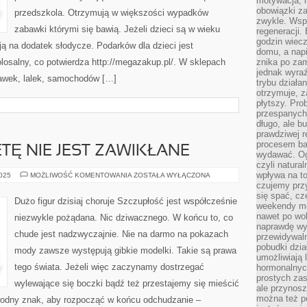
motywacja, r
obowiązki za
przedszkola. Otrzymują w większości wypadków
zwykle. Wspó
zabawki którymi się bawią. Jeżeli dzieci są w wieku
regeneracji
godzin wiecz
 na dodatek słodycze. Podarków dla dzieci jest
domu, a nap
olosalny, co potwierdza http://megazakup.pl/. W sklepach
znika po zam
jednak wyra
awek, lalek, samochodów […]
trybu działa
otrzymuje, z
płytszy. Pro
przespanych
długo, ale b
prawdziwej r
procesem bar
ETĘ NIE JEST ZAWIKŁANE
wydawać. Og
czyli natura
wpływa na to
PRZEJŚCIE
2025
MOŻLIWOŚĆ KOMENTOWANIA
ZOSTAŁA WYŁĄCZONA
NA
czujemy przy
DIETĘ
się spać, cz
NIE
Dużo figur dzisiaj choruje Szczupłość jest współcześnie
JEST
weekendy mo
ZAWIKŁANE
nawet po wol
niezwykle pożądana. Nic dziwacznego. W końcu to, co
naprawdę wy
chude jest nadzwyczajnie. Nie na darmo na pokazach
przewidywaln
pobudki dzia
mody zawsze występują gibkie modelki. Takie są prawa
umożliwiają 
tego świata. Jeżeli więc zaczynamy dostrzegać
hormonalnych
prostych zas
wylewające się boczki bądź też przestajemy się mieścić
ale przynosz
można też p
wodny znak, aby rozpocząć w końcu odchudzanie –