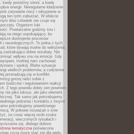
, kiedy jesteśmy senni, a kiedy
pływ energii. Nieregularne kładzenie
ęste zarywanie nocy i odsypianie w
gą ten rytm zaburzać. W efekcie
nym dniu człowiek nie czuje się
poczęty. Organizm lubi
ość. Powtarzalne godziny snu i
łają na niego uspokajająco, bo
lepsze dostrojenie procesów
 i neurologicznych. To jedna z tych
ad, które bywają trudne do wdrożenia,
ą zaskakująco dobre rezultaty. Nie
ominąć wpływu snu na emocje. Gdy
ewyspani, trudniej nam zachować
 dystans i spokój. Błahe sytuacje
rangi wielkich problemów, a codzienne
iej przeradzają się w konflikt.
mózg gorzej radzi sobie z
iem bodźców i regulowaniem reakcji
ch. Z tego powodu dobry sen powinien
ny nie jako luksus, ale jako element
hicznej. Tak samo jak potrzebujemy
iedniego jedzenia i kontaktu z innymi
 samo potrzebujemy prawdziwego
nocą. W połowie rozważań o śnie
żyć, że coraz więcej osób szuka
eneracji, wieczornych rytuałach i
ciszania się, dlatego dobrze
strona tematyczna
poświęcona
lowi życia może stać się dla wielu