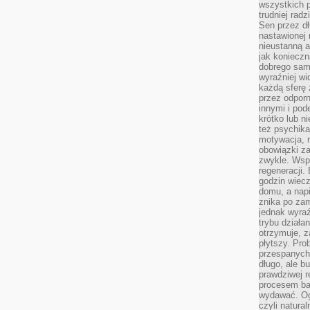
wszystkich p
trudniej rad
Sen przez dł
nastawionej 
nieustanną a
jak konieczn
dobrego sam
wyraźniej wi
każdą sferę 
przez odporn
innymi i pod
krótko lub ni
też psychika
motywacja, r
obowiązki za
zwykle. Wspó
regeneracji
godzin wiecz
domu, a nap
znika po zam
jednak wyra
trybu działa
otrzymuje, z
płytszy. Pro
przespanych
długo, ale b
prawdziwej r
procesem bar
wydawać. Og
czyli natura