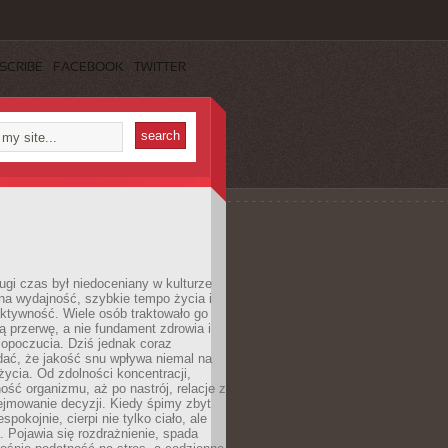
SCRIBE
FACEBOOK
TWITTER
ugi czas był niedoceniany w kulturze
na wydajność, szybkie tempo życia i
ktywność. Wiele osób traktowało go
ą przerwę, a nie fundament zdrowia i
opoczucia. Dziś jednak coraz
dać, że jakość snu wpływa niemal na
życia. Od zdolności koncentracji,
ość organizmu, aż po nastrój, relacje z
ejmowanie decyzji. Kiedy śpimy zbyt
espokojnie, cierpi nie tylko ciało, ale
. Pojawia się rozdrażnienie, spada