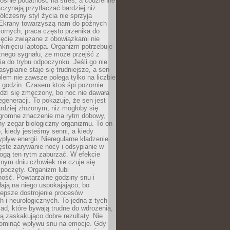
ośnie podatność na stres, a codzienne
czynają przytłaczać bardziej niż
łczesny styl życia nie sprzyja
. Ekrany towarzyszą nam do późnych
ornych, praca często przenika do
ięcie związane z obowiązkami nie
knięciu laptopa. Organizm potrzebuje
źnego sygnału, że może przejść z
nia do trybu odpoczynku. Jeśli go nie
asypianie staje się trudniejsze, a sen
blem nie zawsze polega tylko na liczbie
 godzin. Czasem ktoś śpi pozornie
udzi się zmęczony, bo noc nie dawała
egeneracji. To pokazuje, że sen jest
dziej złożonym, niż mogłoby się
romne znaczenie ma rytm dobowy,
lny zegar biologiczny organizmu. To on
, kiedy jesteśmy senni, a kiedy
pływ energii. Nieregularne kładzenie
ęste zarywanie nocy i odsypianie w
gą ten rytm zaburzać. W efekcie
nym dniu człowiek nie czuje się
poczęty. Organizm lubi
ość. Powtarzalne godziny snu i
łają na niego uspokajająco, bo
lepsze dostrojenie procesów
 i neurologicznych. To jedna z tych
ad, które bywają trudne do wdrożenia,
ą zaskakująco dobre rezultaty. Nie
ominąć wpływu snu na emocje. Gdy