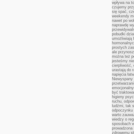
wpływa na to
czujemy przy
się spać, cz
weekendy mo
nawet po wol
naprawdę wy
przewidywaln
pobudki dzia
umożliwiają 
hormonalnych
prostych zas
ale przynosz
można też p
jesteśmy ni
cierpliwość,
urastają do 
napięcia łatw
Niewyspany 
przetwarzan
emocjonalny
być traktowa
higieny psyc
ruchu, odpow
ludźmi, tak
odpoczynku 
warto zauwa
wiedzy o reg
sposobach wy
prowadzona
zdrowemu sty