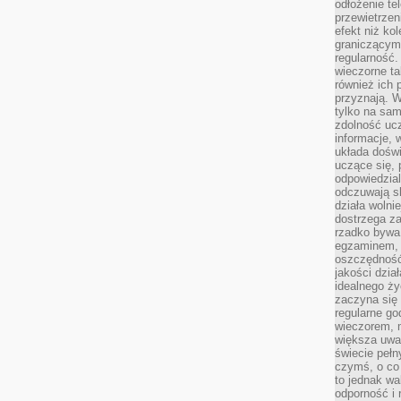
odłożenie te
przewietrzen
efekt niż ko
graniczącym 
regularność.
wieczorne ta
również ich 
przyznają. W
tylko na sam
zdolność uc
informacje, 
układa dośw
uczące się, 
odpowiedzia
odczuwają s
działa wolnie
dostrzega za
rzadko bywa
egzaminem, 
oszczędność
jakości dzia
idealnego ży
zaczyna się 
regularne go
wieczorem, m
większa uwa
świecie peł
czymś, o co 
to jednak wa
odporność i