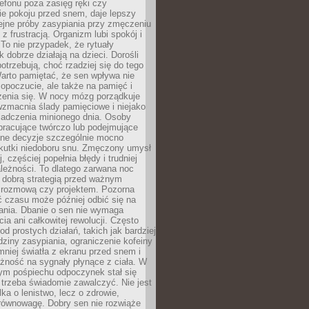
lefonu poza zasięg ręki czy
ie pokoju przed snem, daje lepszy
lejne próby zasypiania przy zmęczeniu
z frustracją. Organizm lubi spokój i
 To nie przypadek, że rytuały
k dobrze działają na dzieci. Dorośli
potrzebują, choć rzadziej się do tego
arto pamiętać, że sen wpływa nie
opoczucie, ale także na pamięć i
zenia się. W nocy mózg porządkuje
wzmacnia ślady pamięciowe i niejako
iadczenia minionego dnia. Osoby
pracujące twórczo lub podejmujące
lne decyzje szczególnie mocno
kutki niedoboru snu. Zmęczony umysł
j, częściej popełnia błędy i trudniej
leżności. To dlatego zarwana noc
 dobrą strategią przed ważnym
rozmową czy projektem. Pozorna
 czasu może później odbić się na
łania. Dbanie o sen nie wymaga
cia ani całkowitej rewolucji. Często
od prostych działań, takich jak bardziej
dziny zasypiania, ograniczenie kofeiny
niej światła z ekranu przed snem i
żność na sygnały płynące z ciała. W
nym pośpiechu odpoczynek stał się
trzeba świadomie zawalczyć. Nie jest
lka o lenistwo, lecz o zdrowie,
 równowagę. Dobry sen nie rozwiąże