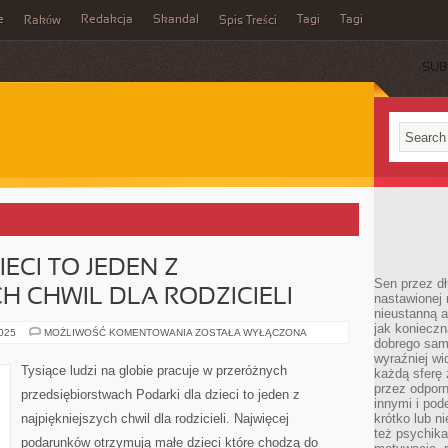
e
Redakcja
Skandal
Tagi
Tagi
Raków
Spis Treści
SUB
ECI TO JEDEN Z
Sen przez dł
H CHWIL DLA RODZICIELI
nastawionej 
nieustanną a
jak konieczn
PODARKI
2025
MOŻLIWOŚĆ KOMENTOWANIA
ZOSTAŁA WYŁĄCZONA
dobrego sam
DLA
DZIECI
wyraźniej wi
TO
Tysiące ludzi na globie pracuje w przeróżnych
każdą sferę 
JEDEN
Z
przez odporn
przedsiębiorstwach Podarki dla dzieci to jeden z
NAJPIĘKNIEJSZYCH
innymi i pod
CHWIL
najpiękniejszych chwil dla rodzicieli. Najwięcej
krótko lub ni
DLA
RODZICIELI
też psychika
podarunków otrzymują małe dzieci które chodzą do