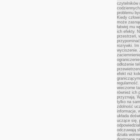
czytelników
codziennyc
problemu by
Kiedy człow
może zasnąć 
łatwiej mu 
ich efekty.
przestrzeń, 
przypominać
rozrywki. Im
wyciszenie.
zaciemnienie
ograniczenie
odłożenie te
przewietrzen
efekt niż ko
graniczącym 
regularność.
wieczorne ta
również ich 
przyznają. W
tylko na sam
zdolność uc
informacje, 
układa dośw
uczące się, 
odpowiedzia
odczuwają s
działa wolnie
dostrzega za