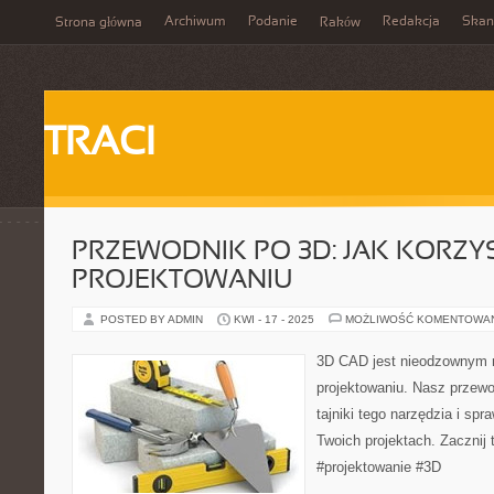
Archiwum
Podanie
Redakcja
Skan
Strona główna
Raków
TRACI
PRZEWODNIK PO 3D: JAK KORZY
PROJEKTOWANIU
POSTED BY ADMIN
KWI - 17 - 2025
MOŻLIWOŚĆ KOMENTOWA
3D CAD jest nieodzownym 
projektowaniu. Nasz przewo
tajniki tego narzędzia i sp
Twoich projektach. Zacznij
#projektowanie #3D