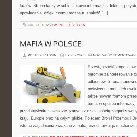
krajów. Strona łączy w sobie ciekawe informacje z lekkim, przy
opowiadania, dzięki czemu można tu znaleźć […]
CATEGORIES:
ŻYWIENIE I DIETETYKA
MAFIA W POLSCE
POSTED BY ADMIN
LIP - 5 - 2026
MOŻLIWOŚĆ KOMENTOWAN
Przestępczość zorganizowan
ogromne zainteresowanie za
odbiorców. Strona stanowi 
poświęcone mafii, ich ewolu
także nowym formom przest
temat w sposób informacyjn
przedstawieniu zjawisk związanych z działalnością zorganizowan
kraju, Europie oraz na całym globie. Polecam Broń i Przemoc i Br
istotne zagadnienia związane z mafią, przedstawiając mechaniz