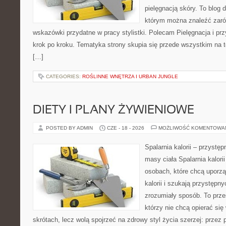
pielęgnacją skóry. To blog 
którym można znaleźć zarów
wskazówki przydatne w pracy stylistki. Polecam Pielęgnacja i prz
krok po kroku. Tematyka strony skupia się przede wszystkim na t
[…]
CATEGORIES:
ROŚLINNE WNĘTRZA I URBAN JUNGLE
DIETY I PLANY ŻYWIENIOWE
POSTED BY ADMIN
CZE - 18 - 2026
MOŻLIWOŚĆ KOMENTOWA
Spalarnia kalorii – przystę
masy ciała Spalarnia kalori
osobach, które chcą uporz
kalorii i szukają przystępn
zrozumiały sposób. To przes
którzy nie chcą opierać się
skrótach, lecz wolą spojrzeć na zdrowy styl życia szerzej: przez