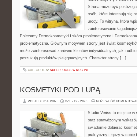
Strona może być postrzegan
osób, które interesują się 
urody. To witryna, która wp
zainteresowanie łagodniejs
Polecamy Dermokosmetyki i skóra problematyczna i Dermokosmet
problematyczna. Głównym motywem strony jest świat kosmetyków
może zainteresować zarówno klientów indywidualnych, jak i odbio
poszukują produktów pielęgnacyjnych. Charakter strony […]
CATEGORIES:
SUPERFOODS W KUCHNI
KOSMETYKI POD LUPĄ
POSTED BY ADMIN
CZE - 19 - 2026
MOŻLIWOŚĆ KOMENTOWA
Studio Veriss to miejsce w 
oraz sprawdzonym wskazów
świadomie dobierać kosmet
praktyczny i łączy w sobie