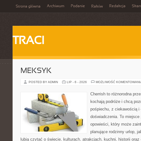
Archiwum
Podanie
Redakcja
Skan
Strona główna
Raków
TRACI
MEKSYK
POSTED BY ADMIN
LIP - 6 - 2026
MOŻLIWOŚĆ KOMENTOWAN
Cherrish to różnorodna prze
kochają podróże i chcą poz
pośpiechu, z ciekawością i
doświadczenia. To miejsce
opowieści, który może zai
planujące rodzinny urlop, ja
lubią czytać o świecie, kulturach, atrakcjach, kuchni, historii ora