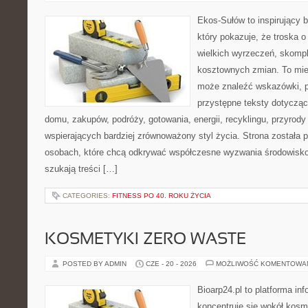
Ekos-Sułów to inspirujący b
który pokazuje, że troska 
wielkich wyrzeczeń, skompl
kosztownych zmian. To miej
może znaleźć wskazówki, p
przystępne teksty dotyczą
domu, zakupów, podróży, gotowania, energii, recyklingu, przyrod
wspierających bardziej zrównoważony styl życia. Strona została
osobach, które chcą odkrywać współczesne wyzwania środowisko
szukają treści […]
CATEGORIES:
FITNESS PO 40. ROKU ŻYCIA
KOSMETYKI ZERO WASTE
POSTED BY ADMIN
CZE - 20 - 2026
MOŻLIWOŚĆ KOMENTOWA
Bioarp24.pl to platforma in
koncentruje się wokół kos