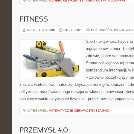
CATEGORIES:
ROWEROWE PRZEPISY I CIEKAWOSTKI KULINARNE
FITNESS
POSTED BY ADMIN
LIP - 4 - 2026
MOŻLIWOŚĆ KOMENTOWAN
Sport i aktywność fizyczna 
regularne ćwiczenia. To sty
zdrowie, dobre samopoczuci
Strona poświęcona tej tem
kompendium informacji, w k
– zarówno początkujący, j
znaleźć wartościowe materiały dotyczące treningów, ćwiczeń, zdr
odżywiania oraz świadomego rozwijania własnej sprawności. Serwi
popularyzowaniu aktywności fizycznej, przedstawiając zagadnien
CATEGORIES:
MATEMATYCZNE CIEKAWOSTKI I ZAGADKI
PRZEMYSŁ 4.0