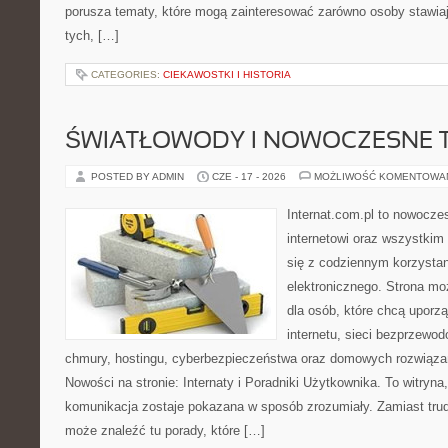
porusza tematy, które mogą zainteresować zarówno osoby stawiają
tych, […]
CATEGORIES:
CIEKAWOSTKI I HISTORIA
ŚWIATŁOWODY I NOWOCZESNE 
POSTED BY ADMIN
CZE - 17 - 2026
MOŻLIWOŚĆ KOMENTOWA
Internat.com.pl to nowocze
internetowi oraz wszystkim
się z codziennym korzysta
elektronicznego. Strona m
dla osób, które chcą uporz
internetu, sieci bezprzewo
chmury, hostingu, cyberbezpieczeństwa oraz domowych rozwiąza
Nowości na stronie: Internaty i Poradniki Użytkownika. To witry
komunikacja zostaje pokazana w sposób zrozumiały. Zamiast trudn
może znaleźć tu porady, które […]