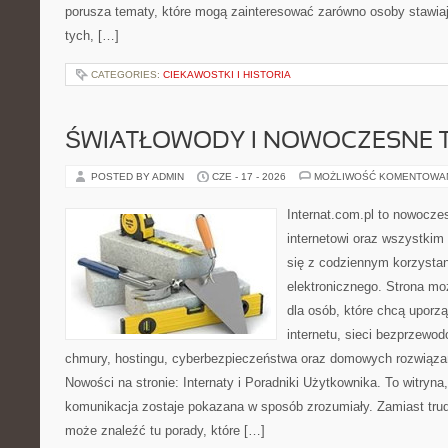
porusza tematy, które mogą zainteresować zarówno osoby stawiają
tych, […]
CATEGORIES:
CIEKAWOSTKI I HISTORIA
ŚWIATŁOWODY I NOWOCZESNE 
POSTED BY ADMIN
CZE - 17 - 2026
MOŻLIWOŚĆ KOMENTOWA
Internat.com.pl to nowocze
internetowi oraz wszystkim
się z codziennym korzysta
elektronicznego. Strona m
dla osób, które chcą uporz
internetu, sieci bezprzewo
chmury, hostingu, cyberbezpieczeństwa oraz domowych rozwiąza
Nowości na stronie: Internaty i Poradniki Użytkownika. To witry
komunikacja zostaje pokazana w sposób zrozumiały. Zamiast trudn
może znaleźć tu porady, które […]