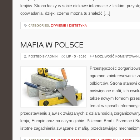
krajów. Strona łączy w sobie ciekawe informacje z lekkim, przy
opowiadania, dzięki czemu można tu znaleźć […]
CATEGORIES:
ŻYWIENIE I DIETETYKA
MAFIA W POLSCE
POSTED BY ADMIN
LIP - 5 - 2026
MOŻLIWOŚĆ KOMENTOWAN
Przestępczość zorganizowan
ogromne zainteresowanie za
odbiorców. Strona stanowi 
poświęcone mafii, ich ewolu
także nowym formom przest
temat w sposób informacyjn
przedstawieniu zjawisk związanych z działalnością zorganizowan
kraju, Europie oraz na całym globie. Polecam Broń i Przemoc i Br
istotne zagadnienia związane z mafią, przedstawiając mechaniz