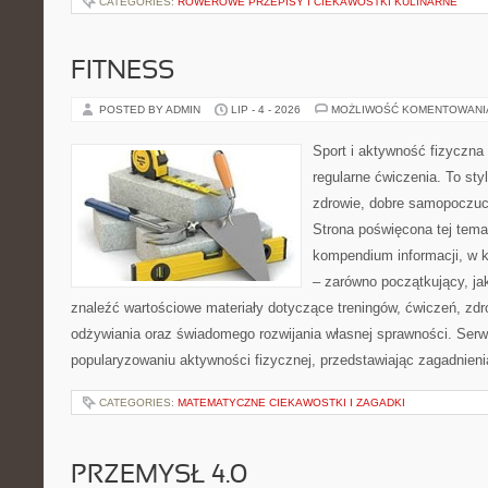
CATEGORIES:
ROWEROWE PRZEPISY I CIEKAWOSTKI KULINARNE
FITNESS
POSTED BY ADMIN
LIP - 4 - 2026
MOŻLIWOŚĆ KOMENTOWAN
Sport i aktywność fizyczna 
regularne ćwiczenia. To sty
zdrowie, dobre samopoczuci
Strona poświęcona tej tem
kompendium informacji, w k
– zarówno początkujący, j
znaleźć wartościowe materiały dotyczące treningów, ćwiczeń, zdr
odżywiania oraz świadomego rozwijania własnej sprawności. Serwi
popularyzowaniu aktywności fizycznej, przedstawiając zagadnien
CATEGORIES:
MATEMATYCZNE CIEKAWOSTKI I ZAGADKI
PRZEMYSŁ 4.0