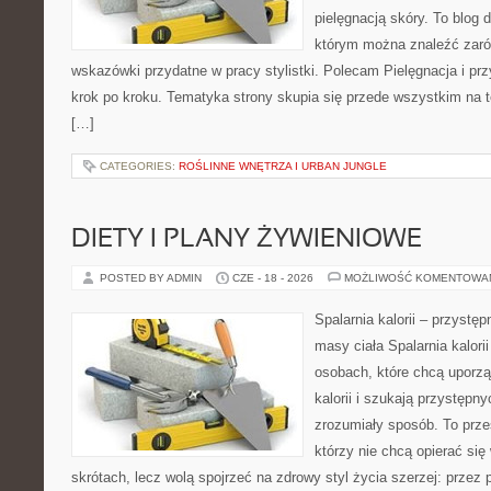
pielęgnacją skóry. To blog 
którym można znaleźć zarów
wskazówki przydatne w pracy stylistki. Polecam Pielęgnacja i prz
krok po kroku. Tematyka strony skupia się przede wszystkim na t
[…]
CATEGORIES:
ROŚLINNE WNĘTRZA I URBAN JUNGLE
DIETY I PLANY ŻYWIENIOWE
POSTED BY ADMIN
CZE - 18 - 2026
MOŻLIWOŚĆ KOMENTOWA
Spalarnia kalorii – przystę
masy ciała Spalarnia kalori
osobach, które chcą uporz
kalorii i szukają przystępn
zrozumiały sposób. To przes
którzy nie chcą opierać się
skrótach, lecz wolą spojrzeć na zdrowy styl życia szerzej: przez