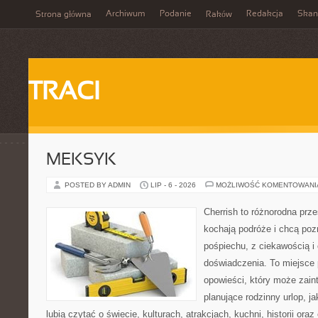
Archiwum
Podanie
Redakcja
Skan
Strona główna
Raków
TRACI
MEKSYK
POSTED BY ADMIN
LIP - 6 - 2026
MOŻLIWOŚĆ KOMENTOWAN
Cherrish to różnorodna prze
kochają podróże i chcą poz
pośpiechu, z ciekawością i
doświadczenia. To miejsce
opowieści, który może zai
planujące rodzinny urlop, ja
lubią czytać o świecie, kulturach, atrakcjach, kuchni, historii ora