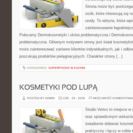
Strona może być postrzegan
osób, które interesują się 
urody. To witryna, która wp
zainteresowanie łagodniejs
Polecamy Dermokosmetyki i skóra problematyczna i Dermokosmet
problematyczna. Głównym motywem strony jest świat kosmetyków
może zainteresować zarówno klientów indywidualnych, jak i odbio
poszukują produktów pielęgnacyjnych. Charakter strony […]
CATEGORIES:
SUPERFOODS W KUCHNI
KOSMETYKI POD LUPĄ
POSTED BY ADMIN
CZE - 19 - 2026
MOŻLIWOŚĆ KOMENTOWA
Studio Veriss to miejsce w 
oraz sprawdzonym wskazów
świadomie dobierać kosmet
praktyczny i łączy w sobie