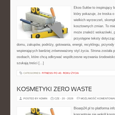
Ekos-Sułów to inspirujący b
który pokazuje, że troska 
wielkich wyrzeczeń, skompl
kosztownych zmian. To miej
może znaleźć wskazówki, p
przystępne teksty dotyczą
domu, zakupów, podróży, gotowania, energii, recyklingu, przyrod
wspierających bardziej zrównoważony styl życia. Strona została
osobach, które chcą odkrywać współczesne wyzwania środowisko
szukają treści […]
CATEGORIES:
FITNESS PO 40. ROKU ŻYCIA
KOSMETYKI ZERO WASTE
POSTED BY ADMIN
CZE - 20 - 2026
MOŻLIWOŚĆ KOMENTOWA
Bioarp24.pl to platforma in
koncentruje się wokół kos