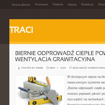
Archiwum
Podanie
Redakcja
Skan
Strona główna
Raków
TRACI
BIERNIE ODPROWADŹ CIEPŁE POW
WENTYLACJA GRAWITACYJNA
POSTED BY ADMIN
MAR - 7 - 2025
MOŻLIWOŚĆ KOMENTOWAN
W dzisiejszym wpisie na b
nowoczesnym systemie wenty
„Biernie odprowadź ciepłe p
możesz poprawić jakość po
oszczędzić na rachunkach 
#wentylacjagrawitacyjna #o