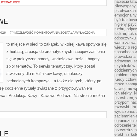
napięcia łatw
 LITERATURZE
Niewyspany 
przetwarzan
emocjonalny
być traktowa
WE
higieny psyc
ruchu, odpow
PRZEPISY
2026
MOŻLIWOŚĆ KOMENTOWANIA
ZOSTAŁA WYŁĄCZONA
ludźmi, tak
KAWOWE
odpoczynku 
warto zauwa
to miejsce w sieci to zakątek, w której kawa spotyka się
wiedzy o reg
z herbatą, a pasja do aromatycznych napojów zamienia
sposobach wy
prowadzona
się w praktyczne porady, wartościowe treści i bogaty
zdrowemu sty
czytelników
zbiór tematów. To serwis tematyczny, który został
codziennyc
stworzony dla miłośników kawy, smakoszy
problemu by
Kiedy człow
herbacianych kompozycji, a także dla tych, którzy po
może zasnąć 
zę codzienne rytuały związane z przygotowywaniem
łatwiej mu 
ich efekty.
awa i Produkcja Kawy i Kawowe Podróże. Na stronie można
przestrzeń, 
przypominać
rozrywki. Im
wyciszenie.
zaciemnienie
ograniczenie
odłożenie te
przewietrzen
LE
efekt niż ko