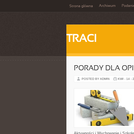
Archiwum
Podani
Strona główna
TRACI
PORADY DLA OP
POSTED BY ADMIN
KWI - 14 - 
Aktywności i Wychowanie i Szkole