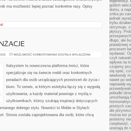
regeneracji
godzin wiecz
elnik ma możliwość lepiej poznać konkretne rasy. Opisy
domu, a nap
znika po zam
jednak wyra
trybu działa
NE
otrzymuje, z
płytszy. Pro
przespanych
długo, ale b
ANŻACJE
prawdziwej r
procesem bar
wydawać. Og
INSPIRACJE
2026
MOŻLIWOŚĆ KOMENTOWANIA
ZOSTAŁA WYŁĄCZONA
czyli natura
I
ARANŻACJE
wpływa na to
Italsystem to nowoczesna platforma treści, która
czujemy przy
się spać, cz
specjalizuje się na świecie mebli oraz konkretnych
weekendy mo
poradach dla osób urządzających przestrzeń do życia i
nawet po wol
naprawdę wy
biuro. To serwis, w którym estetyka łączy się z wygodą
przewidywaln
pobudki dzia
użytkowania, a każdy materiał powstaje z myślą o
umożliwiają 
użytkownikach, którzy szukają inspiracji dotyczących
hormonalnych
prostych zas
umianego dobrego stylu. Nowości to Meble w Stylach
ale przynosz
rt. Strona została zaprojektowana dla osób, które chcą
można też p
jesteśmy ni
cierpliwość,
urastają do 