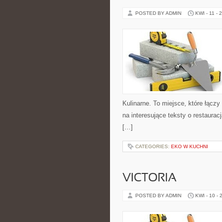
POSTED BY ADMIN
KWI - 11 - 
Kulinarne. To miejsce, które łącz
na interesujące teksty o restaurac
[…]
CATEGORIES:
EKO W KUCHNI
VICTORIA
POSTED BY ADMIN
KWI - 10 - 