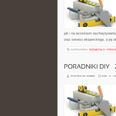
jak i na wczesnym wychwytywaniu 
oraz serwisu eksperckiego, a jej u
CATEGORIES:
RZEMIOSŁO I PROC
PORADNIKI DIY –
POSTED BY ADMIN
KWI - 9 - 2