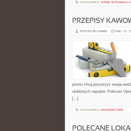
CATEGORIES:
KONIE W FILMACH I
PRZEPISY KAWO
POSTED BY ADMIN
KWI - 12 - 
prostu chcą poszerzyć swoją wied
ulubionych napojów. Polecam Upr
[…]
CATEGORIES:
ARCHITEKTURA
POLECANE LOKA