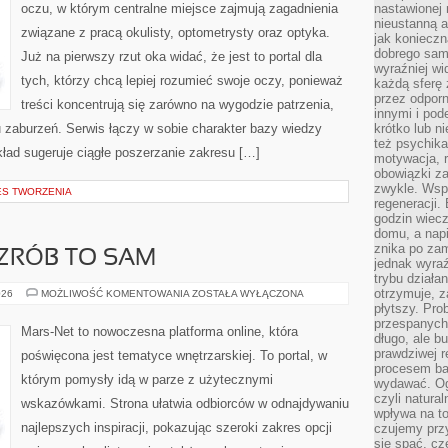
oczu, w którym centralne miejsce zajmują zagadnienia
nastawionej 
nieustanną a
związane z pracą okulisty, optometrysty oraz optyka.
jak konieczn
dobrego sam
Już na pierwszy rzut oka widać, że jest to portal dla
wyraźniej wi
tych, którzy chcą lepiej rozumieć swoje oczy, ponieważ
każdą sferę 
przez odporn
treści koncentrują się zarówno na wygodzie patrzenia,
innymi i pod
zaburzeń. Serwis łączy w sobie charakter bazy wiedzy
krótko lub ni
też psychika
kład sugeruje ciągłe poszerzanie zakresu […]
motywacja, r
obowiązki za
zwykle. Wspó
ES TWORZENIA
regeneracji
godzin wiecz
domu, a nap
znika po zam
 ZRÓB TO SAM
jednak wyra
trybu działa
otrzymuje, z
PORADNIKI
026
MOŻLIWOŚĆ KOMENTOWANIA
ZOSTAŁA WYŁĄCZONA
DIY
płytszy. Pro
–
przespanych
ZRÓB
Mars-Net to nowoczesna platforma online, która
TO
długo, ale b
SAM
prawdziwej r
poświęcona jest tematyce wnętrzarskiej. To portal, w
procesem bar
którym pomysły idą w parze z użytecznymi
wydawać. Og
czyli natura
wskazówkami. Strona ułatwia odbiorców w odnajdywaniu
wpływa na to
najlepszych inspiracji, pokazując szeroki zakres opcji
czujemy przy
się spać, cz