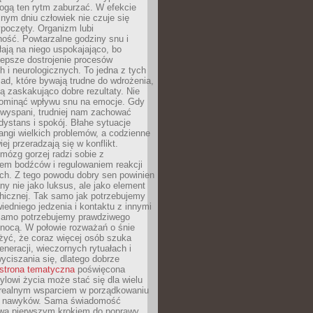
gą ten rytm zaburzać. W efekcie
nym dniu człowiek nie czuje się
poczęty. Organizm lubi
ość. Powtarzalne godziny snu i
łają na niego uspokajająco, bo
lepsze dostrojenie procesów
 i neurologicznych. To jedna z tych
ad, które bywają trudne do wdrożenia,
ą zaskakująco dobre rezultaty. Nie
ominąć wpływu snu na emocje. Gdy
ewyspani, trudniej nam zachować
 dystans i spokój. Błahe sytuacje
rangi wielkich problemów, a codzienne
iej przeradzają się w konflikt.
mózg gorzej radzi sobie z
iem bodźców i regulowaniem reakcji
ch. Z tego powodu dobry sen powinien
ny nie jako luksus, ale jako element
hicznej. Tak samo jak potrzebujemy
iedniego jedzenia i kontaktu z innymi
 samo potrzebujemy prawdziwego
nocą. W połowie rozważań o śnie
żyć, że coraz więcej osób szuka
eneracji, wieczornych rytuałach i
ciszania się, dlatego dobrze
strona tematyczna
poświęcona
lowi życia może stać się dla wielu
 realnym wsparciem w porządkowaniu
h nawyków. Sama świadomość
wa pierwszym krokiem do poprawy.