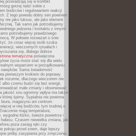
iej przeradzają się w konflikt.
mózg gorzej radzi sobie z
iem bodźców i regulowaniem reakcji
ch. Z tego powodu dobry sen powinien
ny nie jako luksus, ale jako element
hicznej. Tak samo jak potrzebujemy
iedniego jedzenia i kontaktu z innymi
 samo potrzebujemy prawdziwego
nocą. W połowie rozważań o śnie
żyć, że coraz więcej osób szuka
eneracji, wieczornych rytuałach i
ciszania się, dlatego dobrze
strona tematyczna
poświęcona
lowi życia może stać się dla wielu
 realnym wsparciem w porządkowaniu
h nawyków. Sama świadomość
wa pierwszym krokiem do poprawy.
iek rozumie, dlaczego wieczorem nie
albo czemu budzi się bez energii,
wprowadzać małe zmiany i obserwować
 Na jakość snu ogromny wpływ ma także
w której śpimy. Sypialnia nie powinna
 biura, magazynu ani centrum
 więcej w niej bodźców, tym trudniej o
 Znaczenie mają temperatura,
, wygodne łóżko, świeże powietrze i
 hałasu. Czasem niewielka zmiana, jak
lefonu poza zasięg ręki czy
ie pokoju przed snem, daje lepszy
lejne próby zasypiania przy zmęczeniu