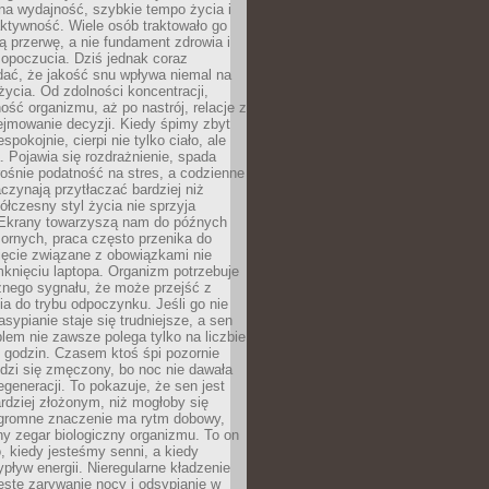
na wydajność, szybkie tempo życia i
ktywność. Wiele osób traktowało go
ą przerwę, a nie fundament zdrowia i
opoczucia. Dziś jednak coraz
dać, że jakość snu wpływa niemal na
życia. Od zdolności koncentracji,
ość organizmu, aż po nastrój, relacje z
ejmowanie decyzji. Kiedy śpimy zbyt
espokojnie, cierpi nie tylko ciało, ale
. Pojawia się rozdrażnienie, spada
ośnie podatność na stres, a codzienne
czynają przytłaczać bardziej niż
łczesny styl życia nie sprzyja
. Ekrany towarzyszą nam do późnych
ornych, praca często przenika do
ięcie związane z obowiązkami nie
knięciu laptopa. Organizm potrzebuje
źnego sygnału, że może przejść z
nia do trybu odpoczynku. Jeśli go nie
asypianie staje się trudniejsze, a sen
blem nie zawsze polega tylko na liczbie
 godzin. Czasem ktoś śpi pozornie
udzi się zmęczony, bo noc nie dawała
egeneracji. To pokazuje, że sen jest
dziej złożonym, niż mogłoby się
romne znaczenie ma rytm dobowy,
lny zegar biologiczny organizmu. To on
, kiedy jesteśmy senni, a kiedy
pływ energii. Nieregularne kładzenie
ęste zarywanie nocy i odsypianie w