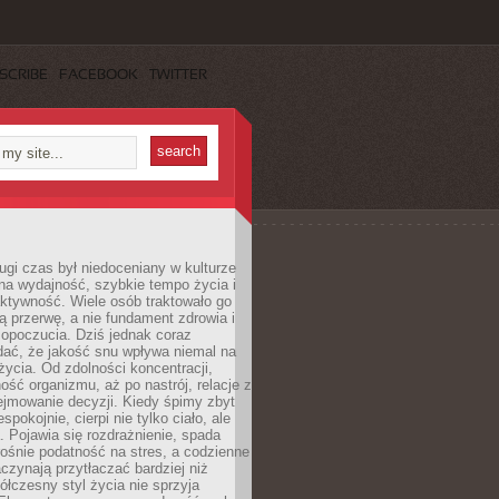
SCRIBE
FACEBOOK
TWITTER
ugi czas był niedoceniany w kulturze
na wydajność, szybkie tempo życia i
ktywność. Wiele osób traktowało go
ą przerwę, a nie fundament zdrowia i
opoczucia. Dziś jednak coraz
dać, że jakość snu wpływa niemal na
życia. Od zdolności koncentracji,
ość organizmu, aż po nastrój, relacje z
ejmowanie decyzji. Kiedy śpimy zbyt
espokojnie, cierpi nie tylko ciało, ale
. Pojawia się rozdrażnienie, spada
ośnie podatność na stres, a codzienne
czynają przytłaczać bardziej niż
łczesny styl życia nie sprzyja