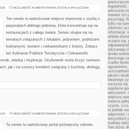
graniczącym 
regularność.
POLECANE
2026
MOŻLIWOŚĆ KOMENTOWANIA
ZOSTAŁA WYŁĄCZONA
wieczorne ta
LOKALE
również ich 
Ten serwis to wartościowe miejsce stworzone z myślą o
przyznają. W
tylko na sam
pasjonatach dobrego jedzenia, które koncentruje się na
zdolność uc
informacje, 
restauracjach z całego świata. Serwis skupia się na
układa dośw
tematach związanych z lokalami, jedzeniem, podróżami
uczące się, 
odpowiedzia
kulinarnymi, testami i ciekawostkami z branży. Zobacz
odczuwają s
też Kulinarne Podróże Tematyczne i Ciekawostki
działa wolnie
dostrzega za
y smak, wiedzę i inspirację. Użytkownik może liczyć zarówno
rzadko bywa
egzaminem, 
jach, jak i na szerszy kontekst związany z kuchnią, obsługą,
oszczędność
jakości dzia
idealnego ży
zaczyna się 
regularne go
wieczorem, m
większa uwa
świecie peł
czymś, o co 
to jednak wa
VICTORIA
2026
MOŻLIWOŚĆ KOMENTOWANIA
ZOSTAŁA WYŁĄCZONA
odporność i
wszystkich p
trudniej rad
Ta serwis to wartościowy portal poświęcony zdrowiu
Sen przez dł