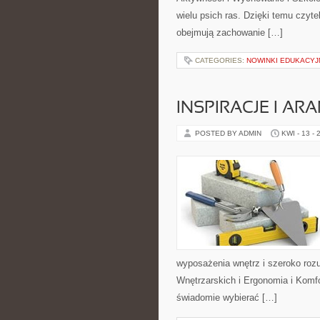
wielu psich ras. Dzięki temu czyt
obejmują zachowanie […]
CATEGORIES:
NOWINKI EDUKACYJ
INSPIRACJE I AR
POSTED BY ADMIN
KWI - 13 - 
wyposażenia wnętrz i szeroko roz
Wnętrzarskich i Ergonomia i Komfo
świadomie wybierać […]