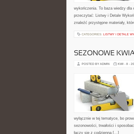
wykończenia. To baza wiedzy dla 
przeczytać: Listwy i Detale Wyko
znaleźć przystępne materiały, któ
CATEGORIES:
LISTWY I DETALE 
SEZONOWE KWIA
POSTED BY ADMIN
KWI - 8 - 2
wyłącznie w tej tematyce, bo prow
sezonowości, trwałości i sposoba
łączy się z codzienną […]