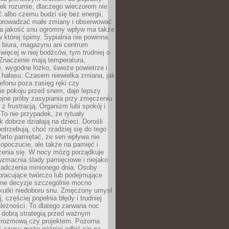
iek rozumie, dlaczego wieczorem nie
albo czemu budzi się bez energii,
wprowadzać małe zmiany i obserwować
 Na jakość snu ogromny wpływ ma także
w której śpimy. Sypialnia nie powinna
 biura, magazynu ani centrum
 więcej w niej bodźców, tym trudniej o
 Znaczenie mają temperatura,
, wygodne łóżko, świeże powietrze i
 hałasu. Czasem niewielka zmiana, jak
lefonu poza zasięg ręki czy
ie pokoju przed snem, daje lepszy
lejne próby zasypiania przy zmęczeniu
z frustracją. Organizm lubi spokój i
 To nie przypadek, że rytuały
k dobrze działają na dzieci. Dorośli
potrzebują, choć rzadziej się do tego
arto pamiętać, że sen wpływa nie
opoczucie, ale także na pamięć i
zenia się. W nocy mózg porządkuje
wzmacnia ślady pamięciowe i niejako
iadczenia minionego dnia. Osoby
pracujące twórczo lub podejmujące
lne decyzje szczególnie mocno
kutki niedoboru snu. Zmęczony umysł
j, częściej popełnia błędy i trudniej
leżności. To dlatego zarwana noc
 dobrą strategią przed ważnym
rozmową czy projektem. Pozorna
 czasu może później odbić się na