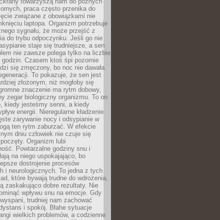
. Ekrany towarzyszą nam do późnych
ornych, praca często przenika do
ięcie związane z obowiązkami nie
knięciu laptopa. Organizm potrzebuje
źnego sygnału, że może przejść z
nia do trybu odpoczynku. Jeśli go nie
asypianie staje się trudniejsze, a sen
blem nie zawsze polega tylko na liczbie
 godzin. Czasem ktoś śpi pozornie
udzi się zmęczony, bo noc nie dawała
egeneracji. To pokazuje, że sen jest
dziej złożonym, niż mogłoby się
romne znaczenie ma rytm dobowy,
lny zegar biologiczny organizmu. To on
, kiedy jesteśmy senni, a kiedy
pływ energii. Nieregularne kładzenie
ęste zarywanie nocy i odsypianie w
gą ten rytm zaburzać. W efekcie
nym dniu człowiek nie czuje się
poczęty. Organizm lubi
ość. Powtarzalne godziny snu i
łają na niego uspokajająco, bo
lepsze dostrojenie procesów
 i neurologicznych. To jedna z tych
ad, które bywają trudne do wdrożenia,
ą zaskakująco dobre rezultaty. Nie
ominąć wpływu snu na emocje. Gdy
ewyspani, trudniej nam zachować
 dystans i spokój. Błahe sytuacje
rangi wielkich problemów, a codzienne