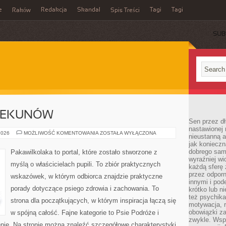
e
Redakcja
Skandal
Tagi
Tagi
Raków
Spis Treści
SUB
IEKUNÓW
Sen przez dł
nastawionej 
PORADY
2026
MOŻLIWOŚĆ KOMENTOWANIA
ZOSTAŁA WYŁĄCZONA
nieustanną a
DLA
jak konieczn
OPIEKUNÓW
dobrego sam
Pakawilkolaka to portal, które zostało stworzone z
wyraźniej wi
myślą o właścicielach pupili. To zbiór praktycznych
każdą sferę 
przez odporn
wskazówek, w którym odbiorca znajdzie praktyczne
innymi i pod
porady dotyczące psiego zdrowia i zachowania. To
krótko lub ni
też psychika
strona dla początkujących, w którym inspiracja łączą się
motywacja, r
obowiązki za
w spójną całość. Fajne kategorie to Psie Podróże i
zwykle. Wspó
nie. Na stronie można znaleźć szczegółowe charakterystyki