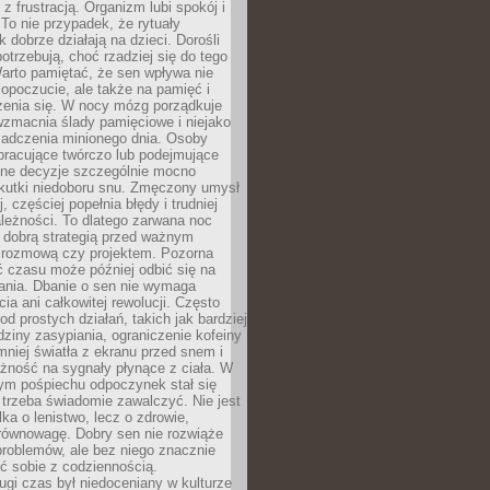
z frustracją. Organizm lubi spokój i
 To nie przypadek, że rytuały
k dobrze działają na dzieci. Dorośli
potrzebują, choć rzadziej się do tego
arto pamiętać, że sen wpływa nie
opoczucie, ale także na pamięć i
zenia się. W nocy mózg porządkuje
wzmacnia ślady pamięciowe i niejako
iadczenia minionego dnia. Osoby
pracujące twórczo lub podejmujące
lne decyzje szczególnie mocno
kutki niedoboru snu. Zmęczony umysł
j, częściej popełnia błędy i trudniej
leżności. To dlatego zarwana noc
 dobrą strategią przed ważnym
rozmową czy projektem. Pozorna
 czasu może później odbić się na
łania. Dbanie o sen nie wymaga
cia ani całkowitej rewolucji. Często
od prostych działań, takich jak bardziej
dziny zasypiania, ograniczenie kofeiny
niej światła z ekranu przed snem i
żność na sygnały płynące z ciała. W
nym pośpiechu odpoczynek stał się
trzeba świadomie zawalczyć. Nie jest
lka o lenistwo, lecz o zdrowie,
 równowagę. Dobry sen nie rozwiąże
roblemów, ale bez niego znacznie
zić sobie z codziennością.
ugi czas był niedoceniany w kulturze