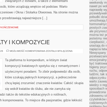
związanych z listwami, a także z elementami
weekendy mo
nawet po wol
osób, które urządzają wnętrze od podstaw. Warto
naprawdę wy
ńczeniowe i Okna i Stolarka Otworowa. Na stronie można
przewidywaln
pobudki dzia
re przedstawiają najważniejsze […]
umożliwiają 
hormonalnych
prostych zas
WYKOŃCZENIOWE
ale przynosz
można też p
jesteśmy ni
TY I KOMPOZYCJE
cierpliwość,
urastają do 
napięcia łatw
SEZONOWE
026
MOŻLIWOŚĆ KOMENTOWANIA
ZOSTAŁA WYŁĄCZONA
Niewyspany 
KWIATY
przetwarzan
I
KOMPOZYCJE
emocjonalny
Ta platforma to kompendium, w którym świat
być traktowa
kompozycji kwiatowych spotyka się z romantyzmem i
higieny psyc
ruchu, odpow
użytecznymi poradami. To zbiór podpowiedzi dla osób,
ludźmi, tak
które szukają pięknych kompozycji, a jednocześnie
odpoczynku 
warto zauwa
chcą lepiej zrozumieć znaczenie kwiatów. Całość skupia
wiedzy o reg
sposobach wy
się wokół kwiatów do ślubu, ale nie zamyka się
prowadzona
adzi także do tekstów edukacyjnych o roślinach,
zdrowemu sty
czytelników
ch komponowania. To miejsce dla pasjonatów, gdzie lekkość
codziennyc
problemu by