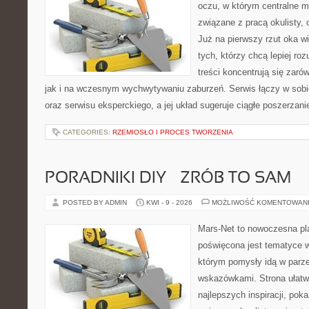
oczu, w którym centralne m
związane z pracą okulisty, 
Już na pierwszy rzut oka wid
tych, którzy chcą lepiej ro
treści koncentrują się zaró
jak i na wczesnym wychwytywaniu zaburzeń. Serwis łączy w sobi
oraz serwisu eksperckiego, a jej układ sugeruje ciągłe poszerzan
CATEGORIES:
RZEMIOSŁO I PROCES TWORZENIA
PORADNIKI DIY – ZRÓB TO SAM
POSTED BY ADMIN
KWI - 9 - 2026
MOŻLIWOŚĆ KOMENTOWAN
Mars-Net to nowoczesna pla
poświęcona jest tematyce wn
którym pomysły idą w parz
wskazówkami. Strona ułatw
najlepszych inspiracji, pok