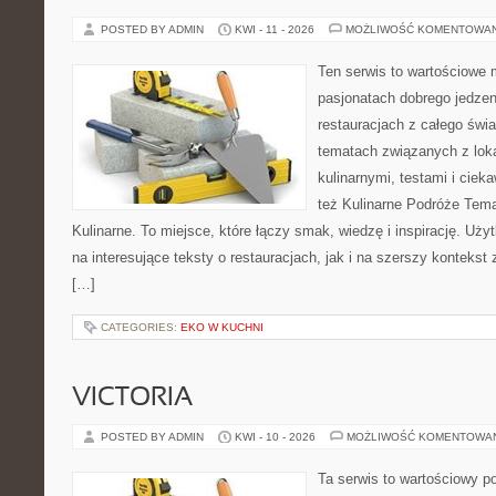
POSTED BY ADMIN
KWI - 11 - 2026
MOŻLIWOŚĆ KOMENTOWA
Ten serwis to wartościowe 
pasjonatach dobrego jedzeni
restauracjach z całego świa
tematach związanych z lok
kulinarnymi, testami i cie
też Kulinarne Podróże Tema
Kulinarne. To miejsce, które łączy smak, wiedzę i inspirację. Uż
na interesujące teksty o restauracjach, jak i na szerszy kontekst
[…]
CATEGORIES:
EKO W KUCHNI
VICTORIA
POSTED BY ADMIN
KWI - 10 - 2026
MOŻLIWOŚĆ KOMENTOWA
Ta serwis to wartościowy p