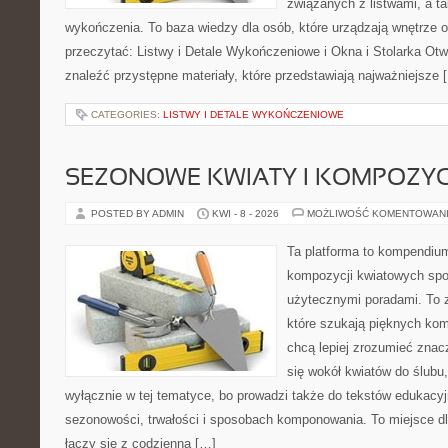
związanych z listwami, a t
wykończenia. To baza wiedzy dla osób, które urządzają wnętrze 
przeczytać: Listwy i Detale Wykończeniowe i Okna i Stolarka Ot
znaleźć przystępne materiały, które przedstawiają najważniejsze 
CATEGORIES:
LISTWY I DETALE WYKOŃCZENIOWE
SEZONOWE KWIATY I KOMPOZYC
POSTED BY ADMIN
KWI - 8 - 2026
MOŻLIWOŚĆ KOMENTOWAN
Ta platforma to kompendium
kompozycji kwiatowych spo
użytecznymi poradami. To z
które szukają pięknych kom
chcą lepiej zrozumieć znac
się wokół kwiatów do ślubu,
wyłącznie w tej tematyce, bo prowadzi także do tekstów edukacyj
sezonowości, trwałości i sposobach komponowania. To miejsce dl
łączy się z codzienną […]