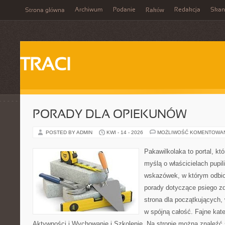
Archiwum
Podanie
Redakcja
Skan
Strona główna
Raków
TRACI
PORADY DLA OPIEKUNÓW
POSTED BY ADMIN
KWI - 14 - 2026
MOŻLIWOŚĆ KOMENTOWA
Pakawilkolaka to portal, kt
myślą o właścicielach pupil
wskazówek, w którym odbio
porady dotyczące psiego zd
strona dla początkujących, 
w spójną całość. Fajne kate
Aktywności i Wychowanie i Szkolenie. Na stronie można znaleźć