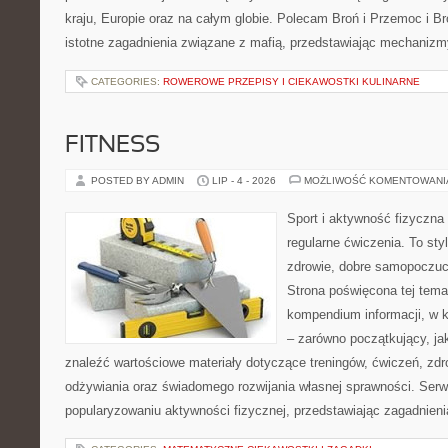
kraju, Europie oraz na całym globie. Polecam Broń i Przemoc i Br
istotne zagadnienia związane z mafią, przedstawiając mechaniz
CATEGORIES:
ROWEROWE PRZEPISY I CIEKAWOSTKI KULINARNE
FITNESS
POSTED BY ADMIN
LIP - 4 - 2026
MOŻLIWOŚĆ KOMENTOWAN
Sport i aktywność fizyczna 
regularne ćwiczenia. To sty
zdrowie, dobre samopoczuci
Strona poświęcona tej tem
kompendium informacji, w k
– zarówno początkujący, j
znaleźć wartościowe materiały dotyczące treningów, ćwiczeń, zdr
odżywiania oraz świadomego rozwijania własnej sprawności. Serwi
popularyzowaniu aktywności fizycznej, przedstawiając zagadnien