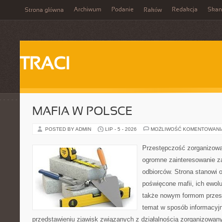
Archiwum
Podanie
Redakcja
Skan
Strona główna
Raków
TRACI
MAFIA W POLSCE
POSTED BY ADMIN
LIP - 5 - 2026
MOŻLIWOŚĆ KOMENTOWAN
Przestępczość zorganizowan
ogromne zainteresowanie za
odbiorców. Strona stanowi 
poświęcone mafii, ich ewolu
także nowym formom przest
temat w sposób informacyjn
przedstawieniu zjawisk związanych z działalnością zorganizowan