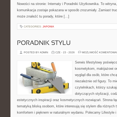
Nowości na stronie: Internaty i Poradniki Użytkownika. To witry
komunikacja zostaje pokazana w sposób zrozumiały. Zamiast trudn
może znaleźć tu porady, które […]
CATEGORIES:
JAPONIA
PORADNIK STYLU
POSTED BY ADMIN
CZE - 15 - 2026
MOŻLIWOŚĆ KOMENTOWA
Serwis lifestylowy poświęcon
kosmetykom, makijażowi or
wygląd dla osób, które chc
niezależnie od figury. To m
czytelnikach, którzy szuka
dotyczących stylizacji, cod
estetycznych inspiracji oraz kosmetycznych rozwiązań. Strona ł
tematyką bliską osobom, które interesują się stylem dla różnych 
komfortem i pięknem w naturalnym wydaniu. Polecamy Lifestyle i