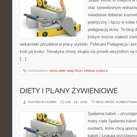
Studio Veriss to miejsce w 
oraz sprawdzonym wskazów
świadomie dobierać kosmet
praktyczny i łączy w sobie
pielęgnacją skóry. To blog 
którym można znaleźć zarów
wskazówki przydatne w pracy stylistki. Polecam Pielęgnacja i prz
krok po kroku. Tematyka strony skupia się przede wszystkim na t
[…]
CATEGORIES:
ROŚLINNE WNĘTRZA I URBAN JUNGLE
DIETY I PLANY ŻYWIENIOWE
POSTED BY ADMIN
CZE - 18 - 2026
MOŻLIWOŚĆ KOMENTOWA
Spalarnia kalorii – przystę
masy ciała Spalarnia kalori
osobach, które chcą uporz
kalorii i szukają przystępn