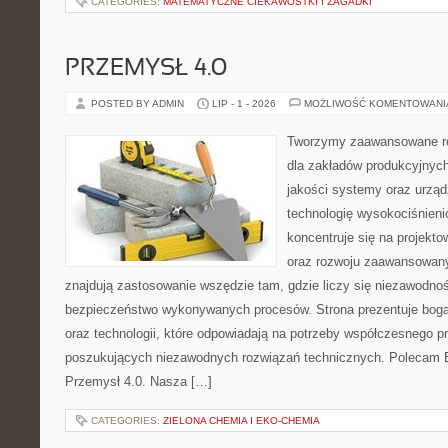
CATEGORIES:
MATEMATYCZNE CIEKAWOSTKI I ZAGADKI
PRZEMYSŁ 4.0
POSTED BY ADMIN
LIP - 1 - 2026
MOŻLIWOŚĆ KOMENTOWAN
Tworzymy zaawansowane ro
dla zakładów produkcyjnych
jakości systemy oraz urzą
technologię wysokociśnieni
koncentruje się na projekto
oraz rozwoju zaawansowany
znajdują zastosowanie wszędzie tam, gdzie liczy się niezawodno
bezpieczeństwo wykonywanych procesów. Strona prezentuje bogat
oraz technologii, które odpowiadają na potrzeby współczesnego p
poszukujących niezawodnych rozwiązań technicznych. Polecam E
Przemysł 4.0. Nasza […]
CATEGORIES:
ZIELONA CHEMIA I EKO-CHEMIA