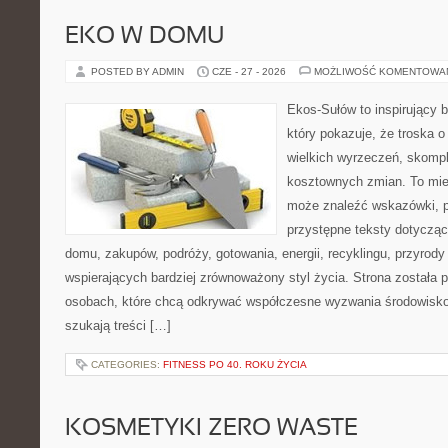
EKO W DOMU
POSTED BY ADMIN
CZE - 27 - 2026
MOŻLIWOŚĆ KOMENTOWA
Ekos-Sułów to inspirujący b
który pokazuje, że troska 
wielkich wyrzeczeń, skompl
kosztownych zmian. To miej
może znaleźć wskazówki, p
przystępne teksty dotyczą
domu, zakupów, podróży, gotowania, energii, recyklingu, przyrod
wspierających bardziej zrównoważony styl życia. Strona została
osobach, które chcą odkrywać współczesne wyzwania środowisko
szukają treści […]
CATEGORIES:
FITNESS PO 40. ROKU ŻYCIA
KOSMETYKI ZERO WASTE