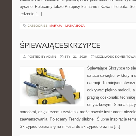
pyszne. Polecamy także Przepisy kulinarne i Kawa i Herbata. Serw
jedzenie […]
CATEGORIES:
MARYJA – MATKA BOŻA
ŚPIEWAJĄCESKRZYPCE
POSTED BY ADMIN
STY - 21 - 2026
MOŻLIWOŚĆ KOMENTOWA
Śpiewające Skrzypce to si
sztuce dźwięku, w którym s
narracji. To miejsce stworz
odkrywać piękno melodii, a 
pragną doskonalić technikę
smyczkowym. Strona łączy 
poradami, dzięki czemu czytelnik może oswoić instrument niezal
zaawansowania. Polecamy Trendy ślubne i Ślubne inspiracje tem
Skrzypiec opiera się na miłości do skrzypiec oraz na […]