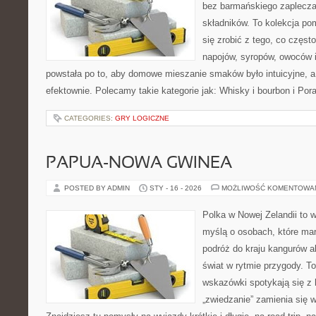
bez barmańskiego zaplecz
składników. To kolekcja pom
się zrobić z tego, co częst
napojów, syropów, owoców i
powstała po to, aby domowe mieszanie smaków było intuicyjne, a
efektownie. Polecamy takie kategorie jak: Whisky i bourbon i Po
CATEGORIES:
GRY LOGICZNE
PAPUA-NOWA GWINEA
POSTED BY ADMIN
STY - 16 - 2026
MOŻLIWOŚĆ KOMENTOWA
Polka w Nowej Zelandii to 
myślą o osobach, które mar
podróż do kraju kangurów a
świat w rytmie przygody. To
wskazówki spotykają się z h
„zwiedzanie” zamienia się w