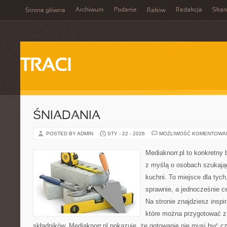
Archiwum
Podanie
Redakcja
Skan
Strona główna
Raków
TRACI
ŚNIADANIA
POSTED BY ADMIN
STY - 22 - 2026
MOŻLIWOŚĆ KOMENTOWA
Mediaknorr.pl to konkretny b
z myślą o osobach szukają
kuchni. To miejsce dla tyc
sprawnie, a jednocześnie 
Na stronie znajdziesz inspi
które można przygotować z
składników. Mediaknorr.pl pokazuje, że gotowanie nie musi być c