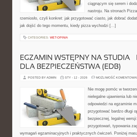
ciągnącym się serem i do
nastroju. Na stronach Pizza
rzemiosło, czyli konkret: jak przygotować ciasto, jak dobrać dodat
jak dojść do tego momentu, kiedy pizza wychodzi […]
CATEGORIES:
WET-OPINIA
EGZAMIN WSTĘPNY NA STUDIA –
DLA BEZPIECZEŃSTWA (EDB)
POSTED BY ADMIN
STY - 12 - 2026
MOŻLIWOŚĆ KOMENTOWA
Nie mogę pomóc w tworzeniu
nielegalne ujawnienia lub 
odpowiedzi na egzaminie m
przygotować bardzo długi o
bezpiecznej, legalnej wersji
przygotowań, typowania za
wymagań egzaminacyjnych i praktycznych ćwiczeń. Poniżej mas