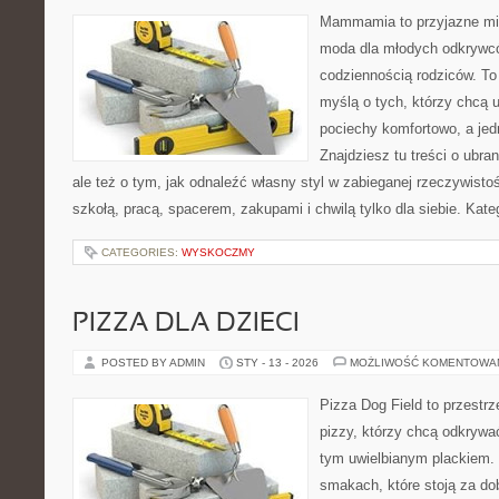
Mammamia to przyjazne mie
moda dla młodych odkrywcó
codziennością rodziców. To
myślą o tych, którzy chcą u
pociechy komfortowo, a jed
Znajdziesz tu treści o ubra
ale też o tym, jak odnaleźć własny styl w zabieganej rzeczywist
szkołą, pracą, spacerem, zakupami i chwilą tylko dla siebie. Kat
CATEGORIES:
WYSKOCZMY
PIZZA DLA DZIECI
POSTED BY ADMIN
STY - 13 - 2026
MOŻLIWOŚĆ KOMENTOWA
Pizza Dog Field to przestr
pizzy, którzy chcą odkrywa
tym uwielbianym plackiem. T
smakach, które stoją za d