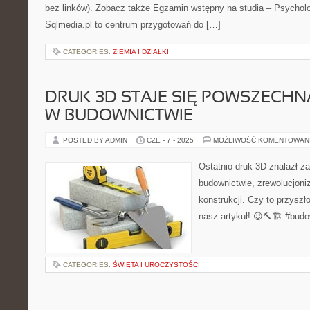
bez linków). Zobacz także Egzamin wstępny na studia – Psycholog
Sqlmedia.pl to centrum przygotowań do […]
CATEGORIES:
ZIEMIA I DZIAŁKI
DRUK 3D STAJE SIĘ POWSZECH
W BUDOWNICTWIE
POSTED BY ADMIN
CZE - 7 - 2025
MOŻLIWOŚĆ KOMENTOWAN
Ostatnio druk 3D znalazł z
budownictwie, zrewolucjoni
konstrukcji. Czy to przysz
nasz artykuł! 😉🔨🏗️ #bud
CATEGORIES:
ŚWIĘTA I UROCZYSTOŚCI