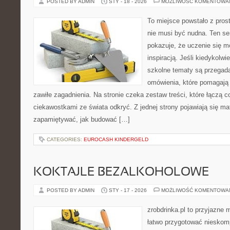
POSTED BY ADMIN
STY - 18 - 2026
MOŻLIWOŚĆ KOMENTOWA
To miejsce powstało z pros
nie musi być nudna. Ten s
pokazuje, że uczenie się 
inspiracją. Jeśli kiedykolwi
szkolne tematy są przegada
omówienia, które pomagają 
zawiłe zagadnienia. Na stronie czeka zestaw treści, które łączą 
ciekawostkami ze świata odkryć. Z jednej strony pojawiają się mate
zapamiętywać, jak budować […]
CATEGORIES:
EUROCASH KINDERGELD
KOKTAJLE BEZALKOHOLOWE
POSTED BY ADMIN
STY - 17 - 2026
MOŻLIWOŚĆ KOMENTOWA
zrobdrinka.pl to przyjazne 
łatwo przygotować nieskom