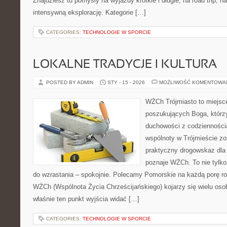
Znajdziesz tu pomysły na wyjazdy krótkie i długie, na road trip, n
intensywną eksplorację. Kategorie […]
CATEGORIES:
TECHNOLOGIE W SPORCIE
LOKALNE TRADYCJE I KULTURA
POSTED BY ADMIN
STY - 15 - 2026
MOŻLIWOŚĆ KOMENTOWA
WŻCh Trójmiasto to miejsc
poszukujących Boga, którzy
duchowości z codziennością
wspólnoty w Trójmieście zo
praktyczny drogowskaz dla 
poznaje WŻCh. To nie tylko 
do wzrastania – spokojnie. Polecamy Pomorskie na każdą porę rok
WŻCh (Wspólnota Życia Chrześcijańskiego) kojarzy się wielu oso
właśnie ten punkt wyjścia widać […]
CATEGORIES:
TECHNOLOGIE W SPORCIE