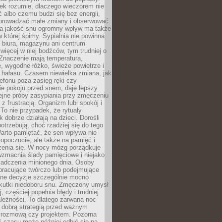
iek rozumie, dlaczego wieczorem nie
albo czemu budzi się bez energii,
wprowadzać małe zmiany i obserwować
 Na jakość snu ogromny wpływ ma także
w której śpimy. Sypialnia nie powinna
 biura, magazynu ani centrum
 więcej w niej bodźców, tym trudniej o
 Znaczenie mają temperatura,
, wygodne łóżko, świeże powietrze i
 hałasu. Czasem niewielka zmiana, jak
lefonu poza zasięg ręki czy
ie pokoju przed snem, daje lepszy
lejne próby zasypiania przy zmęczeniu
z frustracją. Organizm lubi spokój i
 To nie przypadek, że rytuały
k dobrze działają na dzieci. Dorośli
potrzebują, choć rzadziej się do tego
arto pamiętać, że sen wpływa nie
opoczucie, ale także na pamięć i
zenia się. W nocy mózg porządkuje
wzmacnia ślady pamięciowe i niejako
iadczenia minionego dnia. Osoby
pracujące twórczo lub podejmujące
lne decyzje szczególnie mocno
kutki niedoboru snu. Zmęczony umysł
j, częściej popełnia błędy i trudniej
leżności. To dlatego zarwana noc
 dobrą strategią przed ważnym
rozmową czy projektem. Pozorna
 czasu może później odbić się na