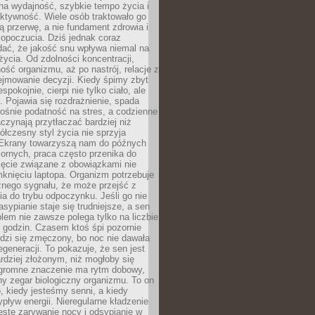
na wydajność, szybkie tempo życia i
ktywność. Wiele osób traktowało go
ą przerwę, a nie fundament zdrowia i
opoczucia. Dziś jednak coraz
dać, że jakość snu wpływa niemal na
życia. Od zdolności koncentracji,
ość organizmu, aż po nastrój, relacje z
ejmowanie decyzji. Kiedy śpimy zbyt
espokojnie, cierpi nie tylko ciało, ale
. Pojawia się rozdrażnienie, spada
ośnie podatność na stres, a codzienne
czynają przytłaczać bardziej niż
łczesny styl życia nie sprzyja
. Ekrany towarzyszą nam do późnych
ornych, praca często przenika do
ięcie związane z obowiązkami nie
knięciu laptopa. Organizm potrzebuje
źnego sygnału, że może przejść z
nia do trybu odpoczynku. Jeśli go nie
asypianie staje się trudniejsze, a sen
blem nie zawsze polega tylko na liczbie
 godzin. Czasem ktoś śpi pozornie
udzi się zmęczony, bo noc nie dawała
egeneracji. To pokazuje, że sen jest
dziej złożonym, niż mogłoby się
romne znaczenie ma rytm dobowy,
lny zegar biologiczny organizmu. To on
, kiedy jesteśmy senni, a kiedy
pływ energii. Nieregularne kładzenie
ęste zarywanie nocy i odsypianie w