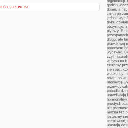
regeneracji
godzin wiecz
OŚCI PO KONTUZJI
domu, a nap
znika po zam
jednak wyra
trybu działa
otrzymuje, z
płytszy. Pro
przespanych
długo, ale b
prawdziwej r
procesem bar
wydawać. Og
czyli natura
wpływa na to
czujemy przy
się spać, cz
weekendy mo
nawet po wol
naprawdę wy
przewidywaln
pobudki dzia
umożliwiają 
hormonalnych
prostych zas
ale przynosz
można też p
jesteśmy ni
cierpliwość,
urastają do 