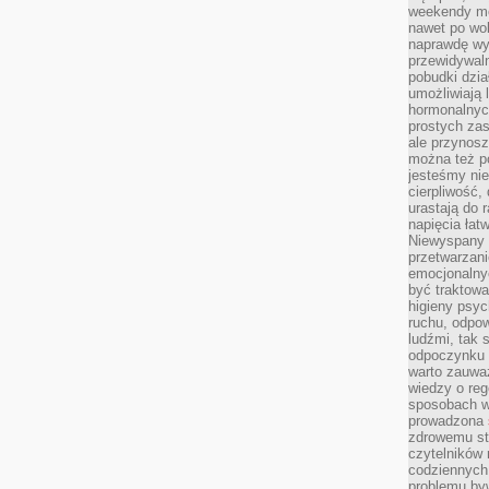
weekendy mo
nawet po wol
naprawdę wy
przewidywaln
pobudki dzia
umożliwiają 
hormonalnych
prostych zas
ale przynosz
można też p
jesteśmy ni
cierpliwość,
urastają do 
napięcia łatw
Niewyspany 
przetwarzan
emocjonalny
być traktowa
higieny psyc
ruchu, odpow
ludźmi, tak
odpoczynku 
warto zauwa
wiedzy o reg
sposobach wy
prowadzona
zdrowemu sty
czytelników
codziennyc
problemu by