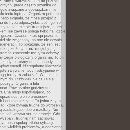
. Ekrany towarzyszą nam do późnych
ornych, praca często przenika do
ięcie związane z obowiązkami nie
knięciu laptopa. Organizm potrzebuje
źnego sygnału, że może przejść z
nia do trybu odpoczynku. Jeśli go nie
asypianie staje się trudniejsze, a sen
blem nie zawsze polega tylko na liczbie
 godzin. Czasem ktoś śpi pozornie
udzi się zmęczony, bo noc nie dawała
egeneracji. To pokazuje, że sen jest
dziej złożonym, niż mogłoby się
romne znaczenie ma rytm dobowy,
lny zegar biologiczny organizmu. To on
, kiedy jesteśmy senni, a kiedy
pływ energii. Nieregularne kładzenie
ęste zarywanie nocy i odsypianie w
gą ten rytm zaburzać. W efekcie
nym dniu człowiek nie czuje się
poczęty. Organizm lubi
ość. Powtarzalne godziny snu i
łają na niego uspokajająco, bo
lepsze dostrojenie procesów
 i neurologicznych. To jedna z tych
ad, które bywają trudne do wdrożenia,
ą zaskakująco dobre rezultaty. Nie
ominąć wpływu snu na emocje. Gdy
ewyspani, trudniej nam zachować
 dystans i spokój. Błahe sytuacje
rangi wielkich problemów, a codzienne