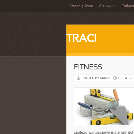
Archiwum
Podani
Strona główna
TRACI
FITNESS
POSTED BY ADMIN
LIP - 4 - 2
znaleźć wartościowe materiały dot