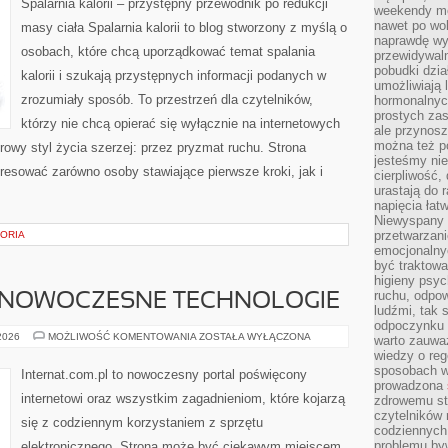
Spalarnia kalorii – przystępny przewodnik po redukcji
weekendy mo
nawet po wol
masy ciała Spalarnia kalorii to blog stworzony z myślą o
naprawdę wy
osobach, które chcą uporządkować temat spalania
przewidywaln
pobudki dzia
kalorii i szukają przystępnych informacji podanych w
umożliwiają 
zrozumiały sposób. To przestrzeń dla czytelników,
hormonalnych
prostych zas
którzy nie chcą opierać się wyłącznie na internetowych
ale przynosz
można też p
rowy styl życia szerzej: przez pryzmat ruchu. Strona
jesteśmy ni
resować zarówno osoby stawiające pierwsze kroki, jak i
cierpliwość,
urastają do 
napięcia łatw
Niewyspany 
przetwarzan
TORIA
emocjonalny
być traktowa
higieny psyc
ruchu, odpow
 NOWOCZESNE TECHNOLOGIE
ludźmi, tak
odpoczynku 
ŚWIATŁOWODY
 2026
MOŻLIWOŚĆ KOMENTOWANIA
ZOSTAŁA WYŁĄCZONA
warto zauwa
I
wiedzy o reg
NOWOCZESNE
TECHNOLOGIE
sposobach wy
Internat.com.pl to nowoczesny portal poświęcony
prowadzona
internetowi oraz wszystkim zagadnieniom, które kojarzą
zdrowemu sty
czytelników
się z codziennym korzystaniem z sprzętu
codziennyc
problemu by
elektronicznego. Strona może być ciekawym miejscem