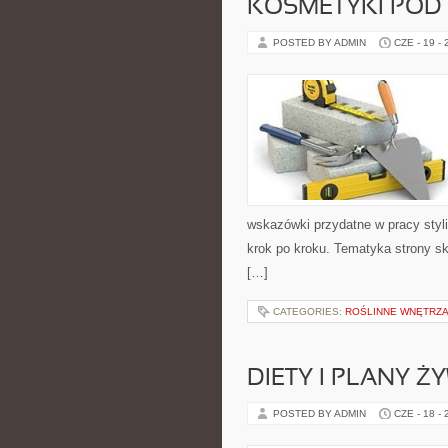
KOSMETYKI POD
POSTED BY ADMIN
CZE - 19 -
wskazówki przydatne w pracy styli
krok po kroku. Tematyka strony sk
[…]
CATEGORIES:
ROŚLINNE WNĘTRZA
DIETY I PLANY Ż
POSTED BY ADMIN
CZE - 18 -