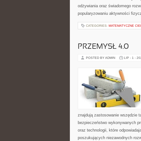
odżywiania oraz świadomego rozwij
popularyzowaniu aktywności fizyc
CATEGORIES:
MATEMATYCZNE CIE
PRZEMYSŁ 4.0
POSTED BY ADMIN
LIP - 1 - 2
znajdują zastosowanie wszędzie t
bezpieczeństwo wykonywanych proc
oraz technologii, które odpowiada
poszukujących niezawodnych rozw