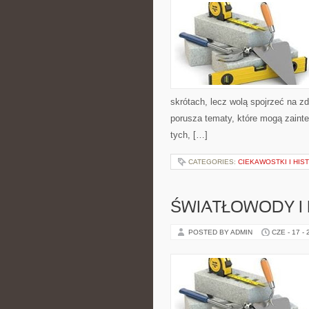
skrótach, lecz wolą spojrzeć na zd
porusza tematy, które mogą zainte
tych, […]
CATEGORIES:
CIEKAWOSTKI I HIS
ŚWIATŁOWODY I
POSTED BY ADMIN
CZE - 17 -