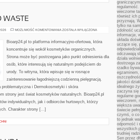
graniczącym 
regularność.
wieczorne ta
również ich 
O WASTE
przyznają. W
tylko na sam
KOSMETYKI
zdolność uc
 2026
MOŻLIWOŚĆ KOMENTOWANIA
ZOSTAŁA WYŁĄCZONA
ZERO
informacje, 
WASTE
układa dośw
Bioarp24.pl to platforma informacyjno-ofertowa, która
uczące się, 
odpowiedzia
koncentruje się wokół kosmetyków organicznych.
odczuwają s
Strona może być postrzegana jako punkt odniesienia dla
działa wolnie
dostrzega za
osób, które interesują się naturalnym podejściem do
rzadko bywa
urody. To witryna, która wpisuje się w rosnące
egzaminem, 
oszczędność
zainteresowanie łagodniejszą codzienną pielęgnacją.
jakości dzia
idealnego ży
 problematyczna i Dermokosmetyki i skóra
zaczyna się 
 strony jest świat kosmetyków naturalnych. Bioarp24.pl
regularne go
wieczorem, m
ów indywidualnych, jak i odbiorców hurtowych, którzy
większa uwa
ych. Charakter strony […]
świecie peł
czymś, o co 
to jednak wa
CHNI
odporność i
wszystkich p
trudniej rad
Sen przez dł