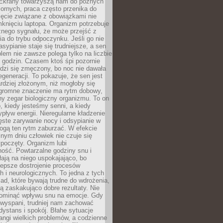
. Ekrany towarzyszą nam do późnych
ornych, praca często przenika do
ięcie związane z obowiązkami nie
knięciu laptopa. Organizm potrzebuje
źnego sygnału, że może przejść z
nia do trybu odpoczynku. Jeśli go nie
asypianie staje się trudniejsze, a sen
blem nie zawsze polega tylko na liczbie
 godzin. Czasem ktoś śpi pozornie
udzi się zmęczony, bo noc nie dawała
egeneracji. To pokazuje, że sen jest
dziej złożonym, niż mogłoby się
romne znaczenie ma rytm dobowy,
lny zegar biologiczny organizmu. To on
, kiedy jesteśmy senni, a kiedy
pływ energii. Nieregularne kładzenie
ęste zarywanie nocy i odsypianie w
gą ten rytm zaburzać. W efekcie
nym dniu człowiek nie czuje się
poczęty. Organizm lubi
ość. Powtarzalne godziny snu i
łają na niego uspokajająco, bo
lepsze dostrojenie procesów
 i neurologicznych. To jedna z tych
ad, które bywają trudne do wdrożenia,
ą zaskakująco dobre rezultaty. Nie
ominąć wpływu snu na emocje. Gdy
ewyspani, trudniej nam zachować
 dystans i spokój. Błahe sytuacje
rangi wielkich problemów, a codzienne