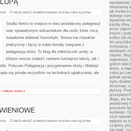
 LUPĄ
nastawionej 
nieustanną a
jak konieczn
KOSMETYKI
 2026
MOŻLIWOŚĆ KOMENTOWANIA
ZOSTAŁA WYŁĄCZONA
dobrego sam
POD
LUPĄ
wyraźniej wi
Studio Veriss to miejsce w sieci poświęcony pielęgnacji
każdą sferę 
przez odporn
oraz sprawdzonym wskazówkom dla osób, które chcą
innymi i pod
świadomie dobierać kosmetyki. Strona ma charakter
krótko lub ni
też psychika
praktyczny i łączy w sobie tematy związane z
motywacja, r
obowiązki za
pielęgnacją skóry. To blog dla miłośniczek urody, w
zwykle. Wspó
którym można znaleźć zarówno luźniejsze teksty, jak i
regeneracji
godzin wiecz
stki. Polecam Pielęgnacja i przygotowanie skóry i Makijaż
domu, a nap
upia się przede wszystkim na technikach upiększania, ale
znika po zam
jednak wyra
trybu działa
otrzymuje, z
płytszy. Pro
 I URBAN JUNGLE
przespanych
długo, ale b
prawdziwej r
procesem bar
YWIENIOWE
wydawać. Og
czyli natura
wpływa na to
DIETY
 2026
MOŻLIWOŚĆ KOMENTOWANIA
ZOSTAŁA WYŁĄCZONA
I
czujemy przy
PLANY
się spać, cz
ŻYWIENIOWE