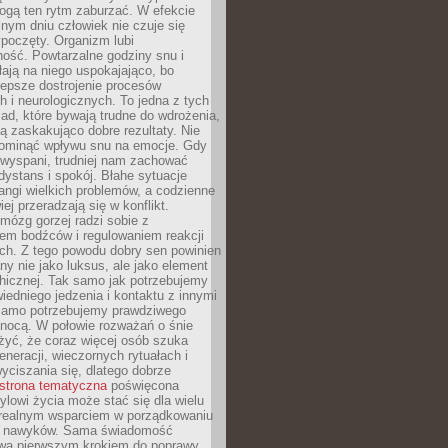
gą ten rytm zaburzać. W efekcie
nym dniu człowiek nie czuje się
poczęty. Organizm lubi
ość. Powtarzalne godziny snu i
łają na niego uspokajająco, bo
lepsze dostrojenie procesów
 i neurologicznych. To jedna z tych
ad, które bywają trudne do wdrożenia,
ą zaskakująco dobre rezultaty. Nie
ominąć wpływu snu na emocje. Gdy
ewyspani, trudniej nam zachować
 dystans i spokój. Błahe sytuacje
rangi wielkich problemów, a codzienne
iej przeradzają się w konflikt.
mózg gorzej radzi sobie z
iem bodźców i regulowaniem reakcji
ch. Z tego powodu dobry sen powinien
ny nie jako luksus, ale jako element
hicznej. Tak samo jak potrzebujemy
iedniego jedzenia i kontaktu z innymi
 samo potrzebujemy prawdziwego
nocą. W połowie rozważań o śnie
żyć, że coraz więcej osób szuka
eneracji, wieczornych rytuałach i
ciszania się, dlatego dobrze
strona tematyczna
poświęcona
lowi życia może stać się dla wielu
 realnym wsparciem w porządkowaniu
h nawyków. Sama świadomość
wa pierwszym krokiem do poprawy.