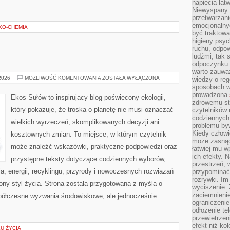
napięcia łatw
Niewyspany 
przetwarzan
emocjonalny
EKO-CHEMIA
być traktowa
higieny psyc
ruchu, odpow
ludźmi, tak
odpoczynku 
warto zauwa
EKO
 2026
MOŻLIWOŚĆ KOMENTOWANIA
ZOSTAŁA WYŁĄCZONA
wiedzy o reg
W
sposobach wy
DOMU
prowadzona
Ekos-Sułów to inspirujący blog poświęcony ekologii,
zdrowemu sty
który pokazuje, że troska o planetę nie musi oznaczać
czytelników
codziennyc
wielkich wyrzeczeń, skomplikowanych decyzji ani
problemu by
Kiedy człow
kosztownych zmian. To miejsce, w którym czytelnik
może zasnąć 
może znaleźć wskazówki, praktyczne podpowiedzi oraz
łatwiej mu 
ich efekty.
przystępne teksty dotyczące codziennych wyborów,
przestrzeń, 
, energii, recyklingu, przyrody i nowoczesnych rozwiązań
przypominać
rozrywki. Im
ny styl życia. Strona została przygotowana z myślą o
wyciszenie.
zaciemnienie
półczesne wyzwania środowiskowe, ale jednocześnie
ograniczenie
odłożenie te
przewietrzen
efekt niż ko
KU ŻYCIA