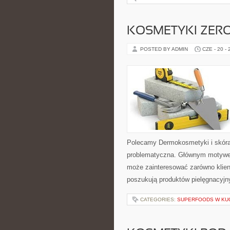
KOSMETYKI ZER
POSTED BY ADMIN
CZE - 20 -
Polecamy Dermokosmetyki i skóra
problematyczna. Głównym motywem
może zainteresować zarówno klient
poszukują produktów pielęgnacyjn
CATEGORIES:
SUPERFOODS W KU