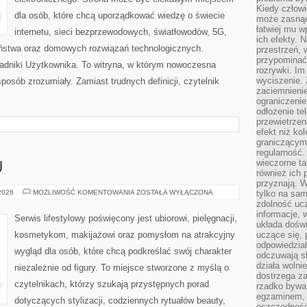
Kiedy człow
dla osób, które chcą uporządkować wiedzę o świecie
może zasnąć 
łatwiej mu 
internetu, sieci bezprzewodowych, światłowodów, 5G,
ich efekty.
eństwa oraz domowych rozwiązań technologicznych.
przestrzeń, 
przypominać
oradniki Użytkownika. To witryna, w którym nowoczesna
rozrywki. Im
wyciszenie.
osób zrozumiały. Zamiast trudnych definicji, czytelnik
zaciemnienie
ograniczenie
odłożenie te
przewietrzen
efekt niż ko
graniczącym 
regularność.
wieczorne ta
U
również ich 
przyznają. W
PORADNIK
 2026
MOŻLIWOŚĆ KOMENTOWANIA
ZOSTAŁA WYŁĄCZONA
tylko na sam
STYLU
zdolność uc
informacje, 
Serwis lifestylowy poświęcony jest ubiorowi, pielęgnacji,
układa dośw
kosmetykom, makijażowi oraz pomysłom na atrakcyjny
uczące się, 
odpowiedzia
wygląd dla osób, które chcą podkreślać swój charakter
odczuwają s
działa wolnie
niezależnie od figury. To miejsce stworzone z myślą o
dostrzega za
czytelnikach, którzy szukają przystępnych porad
rzadko bywa
egzaminem, 
dotyczących stylizacji, codziennych rytuałów beauty,
oszczędność