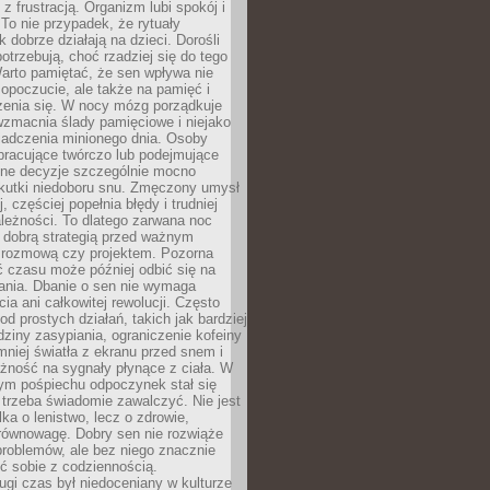
z frustracją. Organizm lubi spokój i
 To nie przypadek, że rytuały
k dobrze działają na dzieci. Dorośli
potrzebują, choć rzadziej się do tego
arto pamiętać, że sen wpływa nie
opoczucie, ale także na pamięć i
zenia się. W nocy mózg porządkuje
wzmacnia ślady pamięciowe i niejako
iadczenia minionego dnia. Osoby
pracujące twórczo lub podejmujące
lne decyzje szczególnie mocno
kutki niedoboru snu. Zmęczony umysł
j, częściej popełnia błędy i trudniej
leżności. To dlatego zarwana noc
 dobrą strategią przed ważnym
rozmową czy projektem. Pozorna
 czasu może później odbić się na
łania. Dbanie o sen nie wymaga
cia ani całkowitej rewolucji. Często
od prostych działań, takich jak bardziej
dziny zasypiania, ograniczenie kofeiny
niej światła z ekranu przed snem i
żność na sygnały płynące z ciała. W
nym pośpiechu odpoczynek stał się
trzeba świadomie zawalczyć. Nie jest
lka o lenistwo, lecz o zdrowie,
 równowagę. Dobry sen nie rozwiąże
roblemów, ale bez niego znacznie
zić sobie z codziennością.
ugi czas był niedoceniany w kulturze