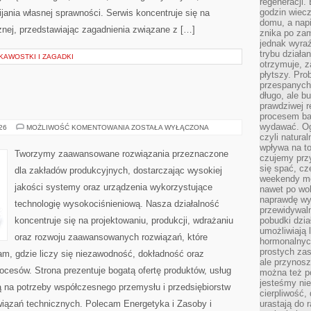
regeneracji
godzin wiecz
ania własnej sprawności. Serwis koncentruje się na
domu, a nap
znej, przedstawiając zagadnienia związane z […]
znika po zam
jednak wyra
trybu działa
KAWOSTKI I ZAGADKI
otrzymuje, z
płytszy. Pro
przespanych
długo, ale b
prawdziwej r
procesem bar
wydawać. Og
PRZEMYSŁ
026
MOŻLIWOŚĆ KOMENTOWANIA
ZOSTAŁA WYŁĄCZONA
4.0
czyli natura
wpływa na to
Tworzymy zaawansowane rozwiązania przeznaczone
czujemy przy
się spać, cz
dla zakładów produkcyjnych, dostarczając wysokiej
weekendy mo
jakości systemy oraz urządzenia wykorzystujące
nawet po wol
naprawdę wy
technologię wysokociśnieniową. Nasza działalność
przewidywaln
koncentruje się na projektowaniu, produkcji, wdrażaniu
pobudki dzia
umożliwiają 
oraz rozwoju zaawansowanych rozwiązań, które
hormonalnych
prostych zas
am, gdzie liczy się niezawodność, dokładność oraz
ale przynosz
esów. Strona prezentuje bogatą ofertę produktów, usług
można też p
jesteśmy ni
ją na potrzeby współczesnego przemysłu i przedsiębiorstw
cierpliwość,
iązań technicznych. Polecam Energetyka i Zasoby i
urastają do 