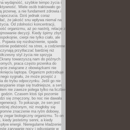
na wydajność, szybkie tempo życia i
ktywność. Wiele osób traktowało go
ą przerwę, a nie fundament zdrowia i
opoczucia. Dziś jednak coraz
dać, że jakość snu wpływa niemal na
życia. Od zdolności koncentracji,
ość organizmu, aż po nastrój, relacje z
ejmowanie decyzji. Kiedy śpimy zbyt
espokojnie, cierpi nie tylko ciało, ale
. Pojawia się rozdrażnienie, spada
ośnie podatność na stres, a codzienne
czynają przytłaczać bardziej niż
łczesny styl życia nie sprzyja
. Ekrany towarzyszą nam do późnych
ornych, praca często przenika do
ięcie związane z obowiązkami nie
knięciu laptopa. Organizm potrzebuje
źnego sygnału, że może przejść z
nia do trybu odpoczynku. Jeśli go nie
asypianie staje się trudniejsze, a sen
blem nie zawsze polega tylko na liczbie
 godzin. Czasem ktoś śpi pozornie
udzi się zmęczony, bo noc nie dawała
egeneracji. To pokazuje, że sen jest
dziej złożonym, niż mogłoby się
romne znaczenie ma rytm dobowy,
lny zegar biologiczny organizmu. To on
, kiedy jesteśmy senni, a kiedy
pływ energii. Nieregularne kładzenie
ęste zarywanie nocy i odsypianie w