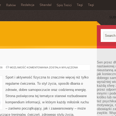
e
Redakcja
Skandal
Tagi
Tagi
Raków
Spis Treści
SUB
Sen przez dł
nastawionej 
FITNESS
026
MOŻLIWOŚĆ KOMENTOWANIA
ZOSTAŁA WYŁĄCZONA
nieustanną a
jak konieczn
Sport i aktywność fizyczna to znacznie więcej niż tylko
dobrego sam
wyraźniej wi
regularne ćwiczenia. To styl życia, sposób dbania o
każdą sferę 
przez odporn
zdrowie, dobre samopoczucie oraz codzienną energię.
innymi i pod
Strona poświęcona tej tematyce stanowi rozbudowane
krótko lub ni
też psychika
kompendium informacji, w którym każdy miłośnik ruchu
motywacja, r
– zarówno początkujący, jak i zaawansowany – może
obowiązki za
zwykle. Wspó
yczące treningów, ćwiczeń, zdrowego stylu życia,