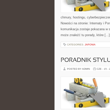
chmury, hostingu, cyberbezpiecz
Nowości na stronie: Internaty i P
komunikacja zostaje pokazana w sp
może znaleźć tu porady, które […]
CATEGORIES:
JAPONIA
PORADNIK STYL
POSTED BY ADMIN
CZE - 15 -