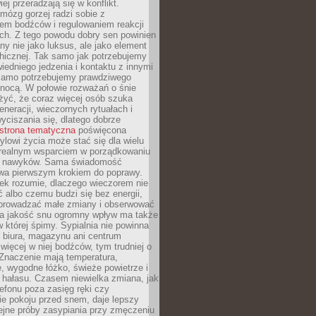
iej przeradzają się w konflikt.
mózg gorzej radzi sobie z
iem bodźców i regulowaniem reakcji
ch. Z tego powodu dobry sen powinien
ny nie jako luksus, ale jako element
hicznej. Tak samo jak potrzebujemy
iedniego jedzenia i kontaktu z innymi
 samo potrzebujemy prawdziwego
nocą. W połowie rozważań o śnie
żyć, że coraz więcej osób szuka
eneracji, wieczornych rytuałach i
ciszania się, dlatego dobrze
strona tematyczna
poświęcona
lowi życia może stać się dla wielu
 realnym wsparciem w porządkowaniu
h nawyków. Sama świadomość
wa pierwszym krokiem do poprawy.
iek rozumie, dlaczego wieczorem nie
albo czemu budzi się bez energii,
wprowadzać małe zmiany i obserwować
 Na jakość snu ogromny wpływ ma także
w której śpimy. Sypialnia nie powinna
 biura, magazynu ani centrum
 więcej w niej bodźców, tym trudniej o
 Znaczenie mają temperatura,
, wygodne łóżko, świeże powietrze i
 hałasu. Czasem niewielka zmiana, jak
lefonu poza zasięg ręki czy
ie pokoju przed snem, daje lepszy
lejne próby zasypiania przy zmęczeniu