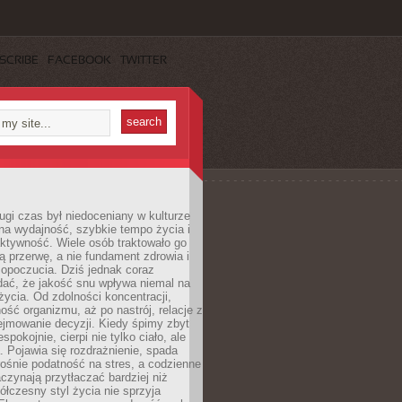
SCRIBE
FACEBOOK
TWITTER
ugi czas był niedoceniany w kulturze
na wydajność, szybkie tempo życia i
ktywność. Wiele osób traktowało go
ą przerwę, a nie fundament zdrowia i
opoczucia. Dziś jednak coraz
dać, że jakość snu wpływa niemal na
życia. Od zdolności koncentracji,
ość organizmu, aż po nastrój, relacje z
ejmowanie decyzji. Kiedy śpimy zbyt
espokojnie, cierpi nie tylko ciało, ale
. Pojawia się rozdrażnienie, spada
ośnie podatność na stres, a codzienne
czynają przytłaczać bardziej niż
łczesny styl życia nie sprzyja