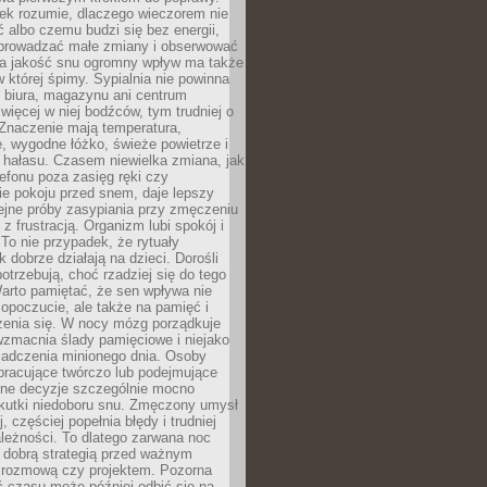
iek rozumie, dlaczego wieczorem nie
albo czemu budzi się bez energii,
wprowadzać małe zmiany i obserwować
 Na jakość snu ogromny wpływ ma także
w której śpimy. Sypialnia nie powinna
 biura, magazynu ani centrum
 więcej w niej bodźców, tym trudniej o
 Znaczenie mają temperatura,
, wygodne łóżko, świeże powietrze i
 hałasu. Czasem niewielka zmiana, jak
lefonu poza zasięg ręki czy
ie pokoju przed snem, daje lepszy
lejne próby zasypiania przy zmęczeniu
z frustracją. Organizm lubi spokój i
 To nie przypadek, że rytuały
k dobrze działają na dzieci. Dorośli
potrzebują, choć rzadziej się do tego
arto pamiętać, że sen wpływa nie
opoczucie, ale także na pamięć i
zenia się. W nocy mózg porządkuje
wzmacnia ślady pamięciowe i niejako
iadczenia minionego dnia. Osoby
pracujące twórczo lub podejmujące
lne decyzje szczególnie mocno
kutki niedoboru snu. Zmęczony umysł
j, częściej popełnia błędy i trudniej
leżności. To dlatego zarwana noc
 dobrą strategią przed ważnym
rozmową czy projektem. Pozorna
 czasu może później odbić się na