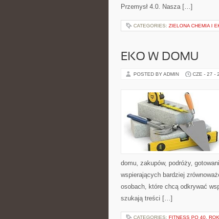
Przemysł 4.0. Nasza […]
CATEGORIES:
ZIELONA CHEMIA I 
EKO W DOMU
POSTED BY ADMIN
CZE - 27 -
domu, zakupów, podróży, gotowania
wspierających bardziej zrównoważo
osobach, które chcą odkrywać ws
szukają treści […]
CATEGORIES:
FITNESS PO 40. RO