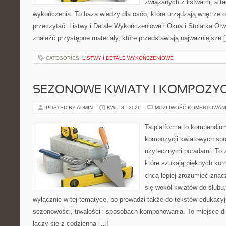
związanych z listwami, a t
wykończenia. To baza wiedzy dla osób, które urządzają wnętrze 
przeczytać: Listwy i Detale Wykończeniowe i Okna i Stolarka Ot
znaleźć przystępne materiały, które przedstawiają najważniejsze 
CATEGORIES:
LISTWY I DETALE WYKOŃCZENIOWE
SEZONOWE KWIATY I KOMPOZYC
POSTED BY ADMIN
KWI - 8 - 2026
MOŻLIWOŚĆ KOMENTOWAN
Ta platforma to kompendium
kompozycji kwiatowych spo
użytecznymi poradami. To z
które szukają pięknych kom
chcą lepiej zrozumieć znac
się wokół kwiatów do ślubu,
wyłącznie w tej tematyce, bo prowadzi także do tekstów edukacyj
sezonowości, trwałości i sposobach komponowania. To miejsce dl
łączy się z codzienną […]