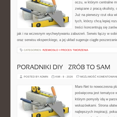
oczu, w którym centralne m
związane z pracą okulisty, 
Już na pierwszy rzut oka wid
tych, którzy chcą lepiej ro
treści koncentrują się zaró
jak i na wczesnym wychwytywaniu zaburzeń. Serwis łączy w sobi
oraz serwisu eksperckiego, a jej układ sugeruje ciągłe poszerzan
CATEGORIES:
RZEMIOSŁO I PROCES TWORZENIA
PORADNIKI DIY – ZRÓB TO SAM
POSTED BY ADMIN
KWI - 9 - 2026
MOŻLIWOŚĆ KOMENTOWAN
Mars-Net to nowoczesna pla
poświęcona jest tematyce wn
którym pomysły idą w parz
wskazówkami. Strona ułatw
najlepszych inspiracji, pok