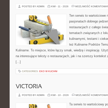
POSTED BY ADMIN
KWI - 11 - 2026
MOŻLIWOŚĆ KOMENTOWA
Ten serwis to wartościowe 
pasjonatach dobrego jedzeni
restauracjach z całego świa
tematach związanych z lok
kulinarnymi, testami i cie
też Kulinarne Podróże Tema
Kulinarne. To miejsce, które łączy smak, wiedzę i inspirację. Uż
na interesujące teksty o restauracjach, jak i na szerszy kontekst
[…]
CATEGORIES:
EKO W KUCHNI
VICTORIA
POSTED BY ADMIN
KWI - 10 - 2026
MOŻLIWOŚĆ KOMENTOWA
Ta serwis to wartościowy p