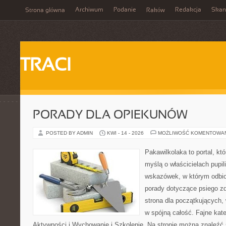
Archiwum
Podanie
Redakcja
Skan
Strona główna
Raków
TRACI
PORADY DLA OPIEKUNÓW
POSTED BY ADMIN
KWI - 14 - 2026
MOŻLIWOŚĆ KOMENTOWA
Pakawilkolaka to portal, kt
myślą o właścicielach pupil
wskazówek, w którym odbio
porady dotyczące psiego zd
strona dla początkujących, 
w spójną całość. Fajne kate
Aktywności i Wychowanie i Szkolenie. Na stronie można znaleźć