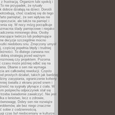
z frustracją. Organizm lubi spokój i
 To nie przypadek, że rytuały
k dobrze działają na dzieci. Dorośli
potrzebują, choć rzadziej się do tego
arto pamiętać, że sen wpływa nie
opoczucie, ale także na pamięć i
zenia się. W nocy mózg porządkuje
wzmacnia ślady pamięciowe i niejako
iadczenia minionego dnia. Osoby
pracujące twórczo lub podejmujące
lne decyzje szczególnie mocno
kutki niedoboru snu. Zmęczony umysł
j, częściej popełnia błędy i trudniej
leżności. To dlatego zarwana noc
 dobrą strategią przed ważnym
rozmową czy projektem. Pozorna
 czasu może później odbić się na
łania. Dbanie o sen nie wymaga
cia ani całkowitej rewolucji. Często
od prostych działań, takich jak bardziej
dziny zasypiania, ograniczenie kofeiny
niej światła z ekranu przed snem i
żność na sygnały płynące z ciała. W
nym pośpiechu odpoczynek stał się
trzeba świadomie zawalczyć. Nie jest
lka o lenistwo, lecz o zdrowie,
 równowagę. Dobry sen nie rozwiąże
roblemów, ale bez niego znacznie
zić sobie z codziennością.
ugi czas był niedoceniany w kulturze