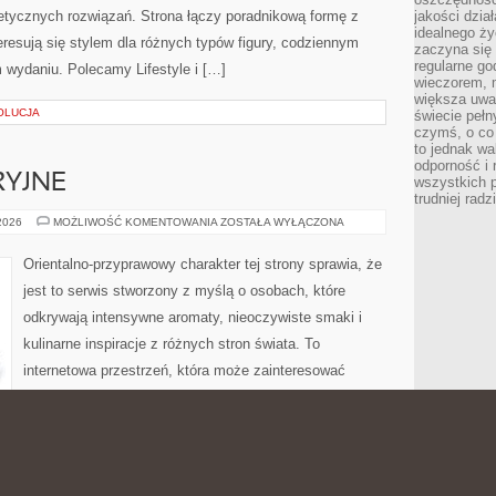
metycznych rozwiązań. Strona łączy poradnikową formę z
jakości dzia
idealnego ży
eresują się stylem dla różnych typów figury, codziennym
zaczyna się 
regularne go
 wydaniu. Polecamy Lifestyle i […]
wieczorem, m
większa uwa
OLUCJA
świecie peł
czymś, o co 
to jednak wa
odporność i
RYJNE
wszystkich p
trudniej rad
IKONY
 2026
MOŻLIWOŚĆ KOMENTOWANIA
ZOSTAŁA WYŁĄCZONA
PERFUMERYJNE
Orientalno-przyprawowy charakter tej strony sprawia, że
jest to serwis stworzony z myślą o osobach, które
odkrywają intensywne aromaty, nieoczywiste smaki i
kulinarne inspiracje z różnych stron świata. To
internetowa przestrzeń, która może zainteresować
zarówno osoby eksperymentujące w kuchni, jak i tych,
ednio dobrane przyprawy potrafią całkowicie odmienić
a strony koncentruje się wokół smaków inspirowanych
znacznie szerszy, ponieważ […]