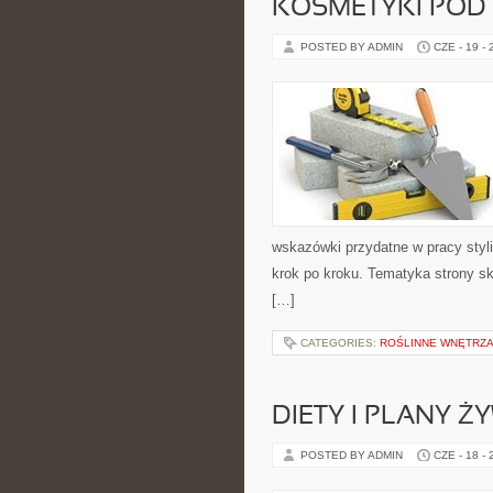
KOSMETYKI POD
POSTED BY ADMIN
CZE - 19 -
wskazówki przydatne w pracy styli
krok po kroku. Tematyka strony sk
[…]
CATEGORIES:
ROŚLINNE WNĘTRZA
DIETY I PLANY Ż
POSTED BY ADMIN
CZE - 18 -