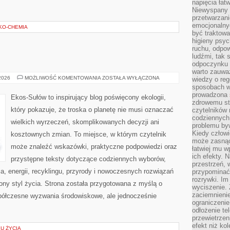
napięcia łatw
Niewyspany 
przetwarzan
emocjonalny
EKO-CHEMIA
być traktowa
higieny psyc
ruchu, odpow
ludźmi, tak
odpoczynku 
warto zauwa
EKO
 2026
MOŻLIWOŚĆ KOMENTOWANIA
ZOSTAŁA WYŁĄCZONA
wiedzy o reg
W
sposobach wy
DOMU
prowadzona
Ekos-Sułów to inspirujący blog poświęcony ekologii,
zdrowemu sty
który pokazuje, że troska o planetę nie musi oznaczać
czytelników
codziennyc
wielkich wyrzeczeń, skomplikowanych decyzji ani
problemu by
Kiedy człow
kosztownych zmian. To miejsce, w którym czytelnik
może zasnąć 
może znaleźć wskazówki, praktyczne podpowiedzi oraz
łatwiej mu 
ich efekty.
przystępne teksty dotyczące codziennych wyborów,
przestrzeń, 
, energii, recyklingu, przyrody i nowoczesnych rozwiązań
przypominać
rozrywki. Im
ny styl życia. Strona została przygotowana z myślą o
wyciszenie.
zaciemnienie
półczesne wyzwania środowiskowe, ale jednocześnie
ograniczenie
odłożenie te
przewietrzen
efekt niż ko
KU ŻYCIA