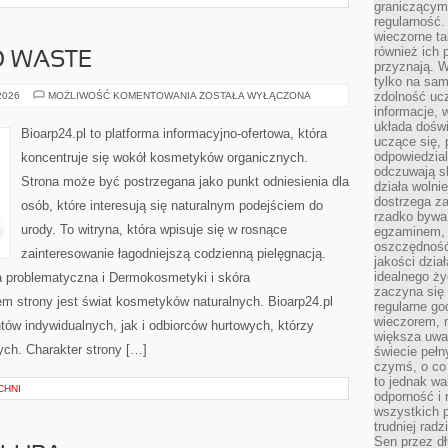
graniczącym 
regularność.
wieczorne ta
również ich 
O WASTE
przyznają. W
tylko na sam
KOSMETYKI
zdolność uc
 2026
MOŻLIWOŚĆ KOMENTOWANIA
ZOSTAŁA WYŁĄCZONA
ZERO
informacje, 
WASTE
układa dośw
Bioarp24.pl to platforma informacyjno-ofertowa, która
uczące się, 
odpowiedzia
koncentruje się wokół kosmetyków organicznych.
odczuwają s
Strona może być postrzegana jako punkt odniesienia dla
działa wolnie
dostrzega za
osób, które interesują się naturalnym podejściem do
rzadko bywa
urody. To witryna, która wpisuje się w rosnące
egzaminem, 
oszczędność
zainteresowanie łagodniejszą codzienną pielęgnacją.
jakości dzia
idealnego ży
 problematyczna i Dermokosmetyki i skóra
zaczyna się 
 strony jest świat kosmetyków naturalnych. Bioarp24.pl
regularne go
wieczorem, m
ów indywidualnych, jak i odbiorców hurtowych, którzy
większa uwa
ych. Charakter strony […]
świecie peł
czymś, o co 
to jednak wa
CHNI
odporność i
wszystkich p
trudniej rad
Sen przez dł