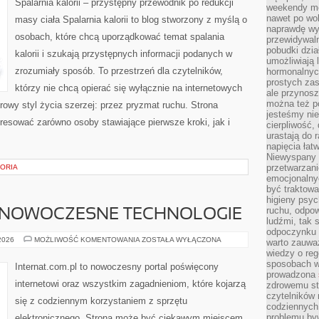
Spalarnia kalorii – przystępny przewodnik po redukcji
weekendy mo
nawet po wol
masy ciała Spalarnia kalorii to blog stworzony z myślą o
naprawdę wy
osobach, które chcą uporządkować temat spalania
przewidywaln
pobudki dzia
kalorii i szukają przystępnych informacji podanych w
umożliwiają 
zrozumiały sposób. To przestrzeń dla czytelników,
hormonalnych
prostych zas
którzy nie chcą opierać się wyłącznie na internetowych
ale przynosz
można też p
rowy styl życia szerzej: przez pryzmat ruchu. Strona
jesteśmy ni
resować zarówno osoby stawiające pierwsze kroki, jak i
cierpliwość,
urastają do 
napięcia łatw
Niewyspany 
przetwarzan
TORIA
emocjonalny
być traktowa
higieny psyc
ruchu, odpow
 NOWOCZESNE TECHNOLOGIE
ludźmi, tak
odpoczynku 
ŚWIATŁOWODY
 2026
MOŻLIWOŚĆ KOMENTOWANIA
ZOSTAŁA WYŁĄCZONA
warto zauwa
I
wiedzy o reg
NOWOCZESNE
TECHNOLOGIE
sposobach wy
Internat.com.pl to nowoczesny portal poświęcony
prowadzona
internetowi oraz wszystkim zagadnieniom, które kojarzą
zdrowemu sty
czytelników
się z codziennym korzystaniem z sprzętu
codziennyc
problemu by
elektronicznego. Strona może być ciekawym miejscem