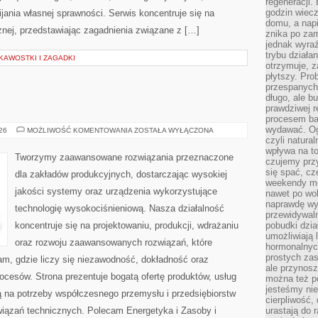
regeneracji
godzin wiecz
ania własnej sprawności. Serwis koncentruje się na
domu, a nap
znej, przedstawiając zagadnienia związane z […]
znika po zam
jednak wyra
trybu działa
KAWOSTKI I ZAGADKI
otrzymuje, z
płytszy. Pro
przespanych
długo, ale b
prawdziwej r
procesem bar
wydawać. Og
PRZEMYSŁ
026
MOŻLIWOŚĆ KOMENTOWANIA
ZOSTAŁA WYŁĄCZONA
4.0
czyli natura
wpływa na to
Tworzymy zaawansowane rozwiązania przeznaczone
czujemy przy
się spać, cz
dla zakładów produkcyjnych, dostarczając wysokiej
weekendy mo
jakości systemy oraz urządzenia wykorzystujące
nawet po wol
naprawdę wy
technologię wysokociśnieniową. Nasza działalność
przewidywaln
koncentruje się na projektowaniu, produkcji, wdrażaniu
pobudki dzia
umożliwiają 
oraz rozwoju zaawansowanych rozwiązań, które
hormonalnych
prostych zas
am, gdzie liczy się niezawodność, dokładność oraz
ale przynosz
esów. Strona prezentuje bogatą ofertę produktów, usług
można też p
jesteśmy ni
ją na potrzeby współczesnego przemysłu i przedsiębiorstw
cierpliwość,
iązań technicznych. Polecam Energetyka i Zasoby i
urastają do 