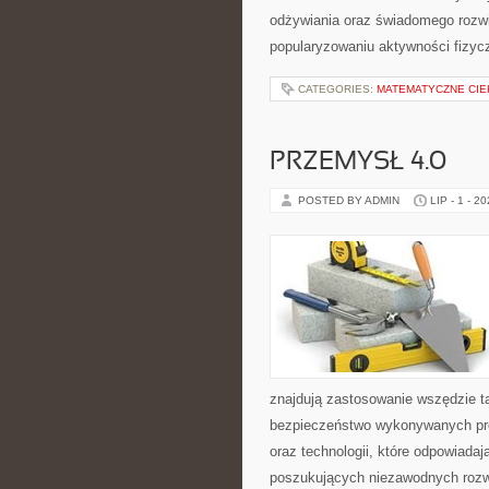
odżywiania oraz świadomego rozwij
popularyzowaniu aktywności fizyc
CATEGORIES:
MATEMATYCZNE CIE
PRZEMYSŁ 4.0
POSTED BY ADMIN
LIP - 1 - 2
znajdują zastosowanie wszędzie t
bezpieczeństwo wykonywanych proc
oraz technologii, które odpowiada
poszukujących niezawodnych rozw