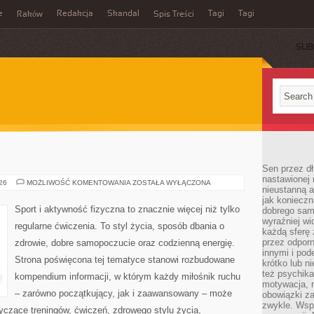
e
Redakcja
Skandal
Tagi
Tagi
Raków
Spis Treści
SUB
Sen przez dł
nastawionej 
FITNESS
026
MOŻLIWOŚĆ KOMENTOWANIA
ZOSTAŁA WYŁĄCZONA
nieustanną a
jak konieczn
Sport i aktywność fizyczna to znacznie więcej niż tylko
dobrego sam
wyraźniej wi
regularne ćwiczenia. To styl życia, sposób dbania o
każdą sferę 
przez odporn
zdrowie, dobre samopoczucie oraz codzienną energię.
innymi i pod
Strona poświęcona tej tematyce stanowi rozbudowane
krótko lub ni
też psychika
kompendium informacji, w którym każdy miłośnik ruchu
motywacja, r
– zarówno początkujący, jak i zaawansowany – może
obowiązki za
zwykle. Wspó
yczące treningów, ćwiczeń, zdrowego stylu życia,