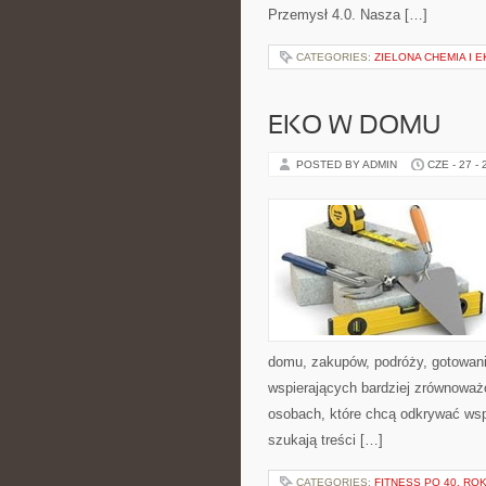
Przemysł 4.0. Nasza […]
CATEGORIES:
ZIELONA CHEMIA I 
EKO W DOMU
POSTED BY ADMIN
CZE - 27 -
domu, zakupów, podróży, gotowania
wspierających bardziej zrównoważo
osobach, które chcą odkrywać ws
szukają treści […]
CATEGORIES:
FITNESS PO 40. RO