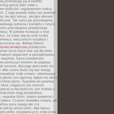
iej przeradzają się w konflikt.
mózg gorzej radzi sobie z
iem bodźców i regulowaniem reakcji
ch. Z tego powodu dobry sen powinien
ny nie jako luksus, ale jako element
hicznej. Tak samo jak potrzebujemy
iedniego jedzenia i kontaktu z innymi
 samo potrzebujemy prawdziwego
nocą. W połowie rozważań o śnie
żyć, że coraz więcej osób szuka
eneracji, wieczornych rytuałach i
ciszania się, dlatego dobrze
strona tematyczna
poświęcona
lowi życia może stać się dla wielu
 realnym wsparciem w porządkowaniu
h nawyków. Sama świadomość
wa pierwszym krokiem do poprawy.
iek rozumie, dlaczego wieczorem nie
albo czemu budzi się bez energii,
wprowadzać małe zmiany i obserwować
 Na jakość snu ogromny wpływ ma także
w której śpimy. Sypialnia nie powinna
 biura, magazynu ani centrum
 więcej w niej bodźców, tym trudniej o
 Znaczenie mają temperatura,
, wygodne łóżko, świeże powietrze i
 hałasu. Czasem niewielka zmiana, jak
lefonu poza zasięg ręki czy
ie pokoju przed snem, daje lepszy
lejne próby zasypiania przy zmęczeniu