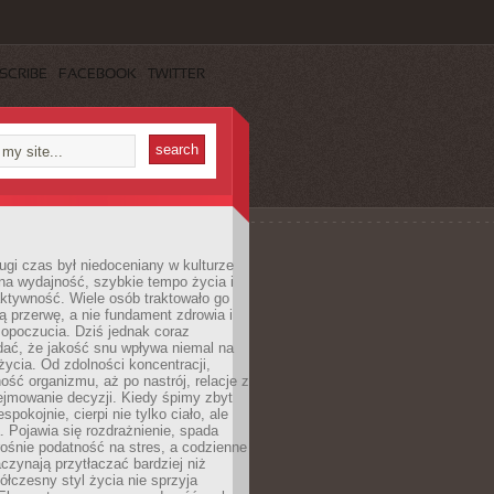
SCRIBE
FACEBOOK
TWITTER
ugi czas był niedoceniany w kulturze
na wydajność, szybkie tempo życia i
ktywność. Wiele osób traktowało go
ą przerwę, a nie fundament zdrowia i
opoczucia. Dziś jednak coraz
dać, że jakość snu wpływa niemal na
życia. Od zdolności koncentracji,
ość organizmu, aż po nastrój, relacje z
ejmowanie decyzji. Kiedy śpimy zbyt
espokojnie, cierpi nie tylko ciało, ale
. Pojawia się rozdrażnienie, spada
ośnie podatność na stres, a codzienne
czynają przytłaczać bardziej niż
łczesny styl życia nie sprzyja