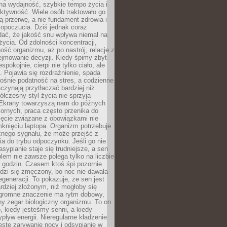
na wydajność, szybkie tempo życia i
ktywność. Wiele osób traktowało go
ą przerwę, a nie fundament zdrowia i
opoczucia. Dziś jednak coraz
dać, że jakość snu wpływa niemal na
życia. Od zdolności koncentracji,
ość organizmu, aż po nastrój, relacje z
ejmowanie decyzji. Kiedy śpimy zbyt
espokojnie, cierpi nie tylko ciało, ale
. Pojawia się rozdrażnienie, spada
ośnie podatność na stres, a codzienne
czynają przytłaczać bardziej niż
łczesny styl życia nie sprzyja
. Ekrany towarzyszą nam do późnych
ornych, praca często przenika do
ięcie związane z obowiązkami nie
knięciu laptopa. Organizm potrzebuje
źnego sygnału, że może przejść z
nia do trybu odpoczynku. Jeśli go nie
asypianie staje się trudniejsze, a sen
blem nie zawsze polega tylko na liczbie
 godzin. Czasem ktoś śpi pozornie
udzi się zmęczony, bo noc nie dawała
egeneracji. To pokazuje, że sen jest
dziej złożonym, niż mogłoby się
romne znaczenie ma rytm dobowy,
lny zegar biologiczny organizmu. To on
, kiedy jesteśmy senni, a kiedy
pływ energii. Nieregularne kładzenie
ęste zarywanie nocy i odsypianie w