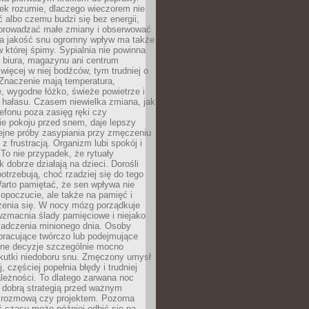
iek rozumie, dlaczego wieczorem nie
albo czemu budzi się bez energii,
wprowadzać małe zmiany i obserwować
 Na jakość snu ogromny wpływ ma także
w której śpimy. Sypialnia nie powinna
 biura, magazynu ani centrum
 więcej w niej bodźców, tym trudniej o
 Znaczenie mają temperatura,
, wygodne łóżko, świeże powietrze i
 hałasu. Czasem niewielka zmiana, jak
lefonu poza zasięg ręki czy
ie pokoju przed snem, daje lepszy
lejne próby zasypiania przy zmęczeniu
z frustracją. Organizm lubi spokój i
 To nie przypadek, że rytuały
k dobrze działają na dzieci. Dorośli
potrzebują, choć rzadziej się do tego
arto pamiętać, że sen wpływa nie
opoczucie, ale także na pamięć i
zenia się. W nocy mózg porządkuje
wzmacnia ślady pamięciowe i niejako
iadczenia minionego dnia. Osoby
pracujące twórczo lub podejmujące
lne decyzje szczególnie mocno
kutki niedoboru snu. Zmęczony umysł
j, częściej popełnia błędy i trudniej
leżności. To dlatego zarwana noc
 dobrą strategią przed ważnym
rozmową czy projektem. Pozorna
 czasu może później odbić się na