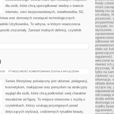
Kiedy człow
dla osób, które chcą uporządkować wiedzę o świecie
może zasnąć 
łatwiej mu 
internetu, sieci bezprzewodowych, światłowodów, 5G,
ich efekty.
eństwa oraz domowych rozwiązań technologicznych.
przestrzeń, 
przypominać
oradniki Użytkownika. To witryna, w którym nowoczesna
rozrywki. Im
wyciszenie.
osób zrozumiały. Zamiast trudnych definicji, czytelnik
zaciemnienie
ograniczenie
odłożenie te
przewietrzen
efekt niż ko
graniczącym 
regularność.
wieczorne ta
U
również ich 
przyznają. W
PORADNIK
 2026
MOŻLIWOŚĆ KOMENTOWANIA
ZOSTAŁA WYŁĄCZONA
tylko na sam
STYLU
zdolność uc
informacje, 
Serwis lifestylowy poświęcony jest ubiorowi, pielęgnacji,
układa dośw
kosmetykom, makijażowi oraz pomysłom na atrakcyjny
uczące się, 
odpowiedzia
wygląd dla osób, które chcą podkreślać swój charakter
odczuwają s
działa wolnie
niezależnie od figury. To miejsce stworzone z myślą o
dostrzega za
czytelnikach, którzy szukają przystępnych porad
rzadko bywa
egzaminem, 
dotyczących stylizacji, codziennych rytuałów beauty,
oszczędność