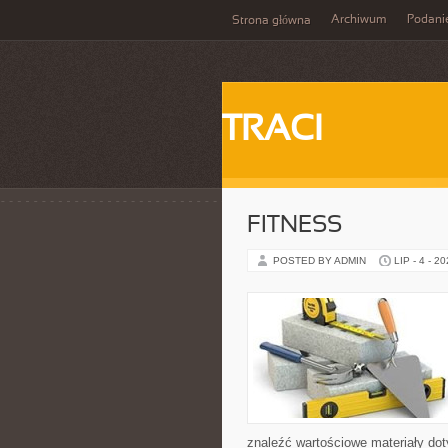
Archiwum
Podani
Strona główna
TRACI
FITNESS
POSTED BY ADMIN
LIP - 4 - 2
znaleźć wartościowe materiały dot