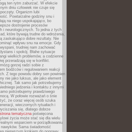
gą ten rytm zaburzać. W efekcie
nym dniu człowiek nie czuje się
poczęty. Organizm lubi
ość. Powtarzalne godziny snu i
łają na niego uspokajająco, bo
lepsze dostrojenie procesów
 i neurologicznych. To jedna z tych
ad, które bywają trudne do wdrożenia,
ą zaskakująco dobre rezultaty. Nie
ominąć wpływu snu na emocje. Gdy
ewyspani, trudniej nam zachować
 dystans i spokój. Błahe sytuacje
rangi wielkich problemów, a codzienne
iej przeradzają się w konflikt.
mózg gorzej radzi sobie z
iem bodźców i regulowaniem reakcji
ch. Z tego powodu dobry sen powinien
ny nie jako luksus, ale jako element
hicznej. Tak samo jak potrzebujemy
iedniego jedzenia i kontaktu z innymi
 samo potrzebujemy prawdziwego
nocą. W połowie rozważań o śnie
żyć, że coraz więcej osób szuka
eneracji, wieczornych rytuałach i
ciszania się, dlatego dobrze
strona tematyczna
poświęcona
lowi życia może stać się dla wielu
 realnym wsparciem w porządkowaniu
h nawyków. Sama świadomość
wa pierwszym krokiem do poprawy.