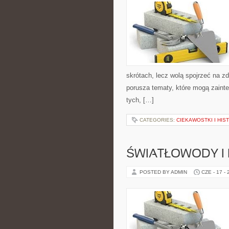
skrótach, lecz wolą spojrzeć na zd
porusza tematy, które mogą zainte
tych, […]
CATEGORIES:
CIEKAWOSTKI I HIS
ŚWIATŁOWODY I
POSTED BY ADMIN
CZE - 17 -