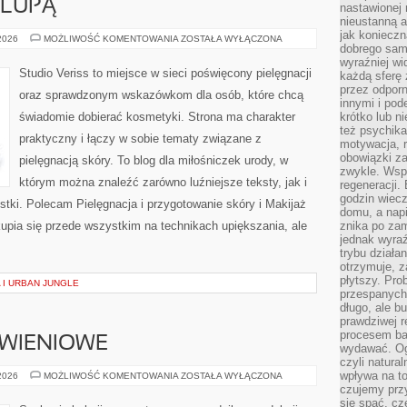
 LUPĄ
nastawionej 
nieustanną a
jak konieczn
KOSMETYKI
 2026
MOŻLIWOŚĆ KOMENTOWANIA
ZOSTAŁA WYŁĄCZONA
dobrego sam
POD
LUPĄ
wyraźniej wi
Studio Veriss to miejsce w sieci poświęcony pielęgnacji
każdą sferę 
przez odporn
oraz sprawdzonym wskazówkom dla osób, które chcą
innymi i pod
świadomie dobierać kosmetyki. Strona ma charakter
krótko lub ni
też psychika
praktyczny i łączy w sobie tematy związane z
motywacja, r
obowiązki za
pielęgnacją skóry. To blog dla miłośniczek urody, w
zwykle. Wspó
którym można znaleźć zarówno luźniejsze teksty, jak i
regeneracji
godzin wiecz
stki. Polecam Pielęgnacja i przygotowanie skóry i Makijaż
domu, a nap
upia się przede wszystkim na technikach upiększania, ale
znika po zam
jednak wyra
trybu działa
otrzymuje, z
płytszy. Pro
 I URBAN JUNGLE
przespanych
długo, ale b
prawdziwej r
procesem bar
YWIENIOWE
wydawać. Og
czyli natura
wpływa na to
DIETY
 2026
MOŻLIWOŚĆ KOMENTOWANIA
ZOSTAŁA WYŁĄCZONA
I
czujemy przy
PLANY
się spać, cz
ŻYWIENIOWE