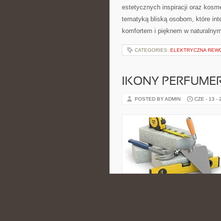
estetycznych inspiracji oraz kos
tematyką bliską osobom, które int
komfortem i pięknem w naturalnym
CATEGORIES:
ELEKTRYCZNA REW
IKONY PERFUME
POSTED BY ADMIN
CZE - 13 -
którzy od dawna wiedzą, że odpowi
nawet najprostsze danie. Tematyk
Wschodem, ale jej charakter jest 