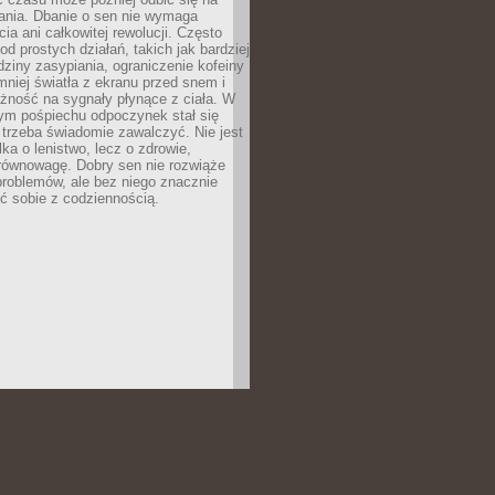
łania. Dbanie o sen nie wymaga
cia ani całkowitej rewolucji. Często
od prostych działań, takich jak bardziej
dziny zasypiania, ograniczenie kofeiny
niej światła z ekranu przed snem i
żność na sygnały płynące z ciała. W
nym pośpiechu odpoczynek stał się
trzeba świadomie zawalczyć. Nie jest
lka o lenistwo, lecz o zdrowie,
 równowagę. Dobry sen nie rozwiąże
roblemów, ale bez niego znacznie
zić sobie z codziennością.