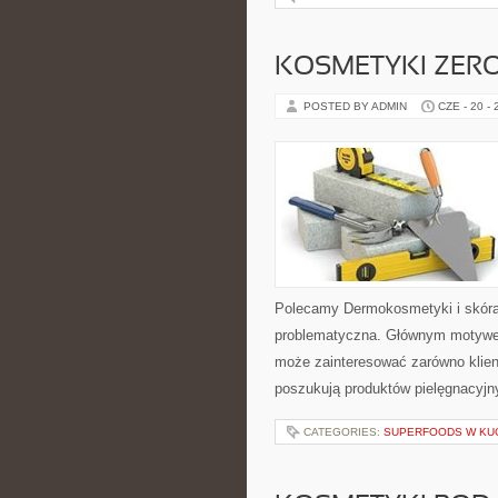
KOSMETYKI ZER
POSTED BY ADMIN
CZE - 20 -
Polecamy Dermokosmetyki i skóra
problematyczna. Głównym motywem
może zainteresować zarówno klient
poszukują produktów pielęgnacyjn
CATEGORIES:
SUPERFOODS W KU