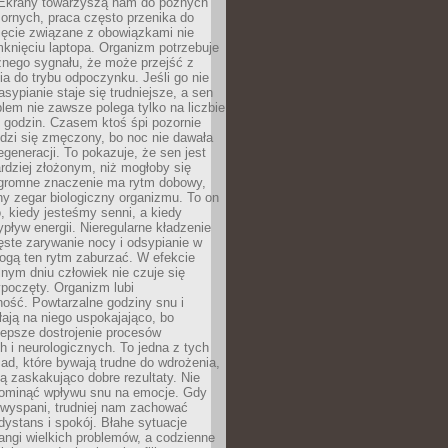
. Ekrany towarzyszą nam do późnych
ornych, praca często przenika do
ięcie związane z obowiązkami nie
knięciu laptopa. Organizm potrzebuje
źnego sygnału, że może przejść z
nia do trybu odpoczynku. Jeśli go nie
asypianie staje się trudniejsze, a sen
blem nie zawsze polega tylko na liczbie
 godzin. Czasem ktoś śpi pozornie
udzi się zmęczony, bo noc nie dawała
egeneracji. To pokazuje, że sen jest
dziej złożonym, niż mogłoby się
romne znaczenie ma rytm dobowy,
lny zegar biologiczny organizmu. To on
, kiedy jesteśmy senni, a kiedy
pływ energii. Nieregularne kładzenie
ęste zarywanie nocy i odsypianie w
gą ten rytm zaburzać. W efekcie
nym dniu człowiek nie czuje się
poczęty. Organizm lubi
ość. Powtarzalne godziny snu i
łają na niego uspokajająco, bo
lepsze dostrojenie procesów
 i neurologicznych. To jedna z tych
ad, które bywają trudne do wdrożenia,
ą zaskakująco dobre rezultaty. Nie
ominąć wpływu snu na emocje. Gdy
ewyspani, trudniej nam zachować
 dystans i spokój. Błahe sytuacje
rangi wielkich problemów, a codzienne