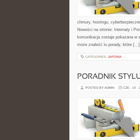
chmury, hostingu, cyberbezpiecz
Nowości na stronie: Internaty i P
komunikacja zostaje pokazana w sp
może znaleźć tu porady, które […]
CATEGORIES:
JAPONIA
PORADNIK STYL
POSTED BY ADMIN
CZE - 15 -