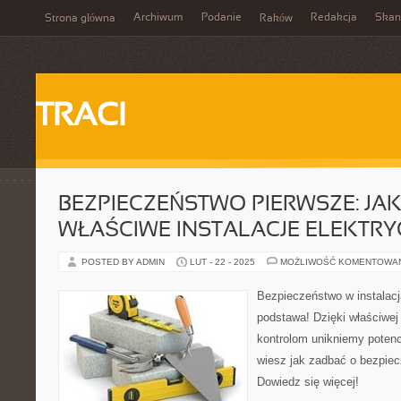
Archiwum
Podanie
Redakcja
Skan
Strona główna
Raków
TRACI
BEZPIECZEŃSTWO PIERWSZE: JA
WŁAŚCIWE INSTALACJE ELEKTR
POSTED BY ADMIN
LUT - 22 - 2025
MOŻLIWOŚĆ KOMENTOWA
Bezpieczeństwo w instalacj
podstawa! Dzięki właściwej
kontrolom unikniemy poten
wiesz jak zadbać o bezpi
Dowiedz się więcej!