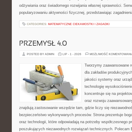
odżywiania oraz świadomego rozwijania własnej sprawności. Serwi
popularyzowaniu aktywności fizycznej, przedstawiając zagadnien
CATEGORIES:
MATEMATYCZNE CIEKAWOSTKI I ZAGADKI
PRZEMYSŁ 4.0
POSTED BY ADMIN
LIP - 1 - 2026
MOŻLIWOŚĆ KOMENTOWAN
Tworzymy zaawansowane ro
dla zakładów produkcyjnych
jakości systemy oraz urzą
technologię wysokociśnieni
koncentruje się na projekto
oraz rozwoju zaawansowany
znajdują zastosowanie wszędzie tam, gdzie liczy się niezawodno
bezpieczeństwo wykonywanych procesów. Strona prezentuje bogat
oraz technologii, które odpowiadają na potrzeby współczesnego p
poszukujących niezawodnych rozwiązań technicznych. Polecam E