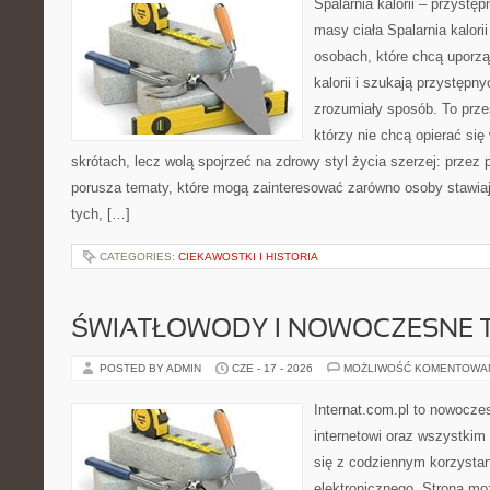
Spalarnia kalorii – przystę
masy ciała Spalarnia kalori
osobach, które chcą uporz
kalorii i szukają przystępn
zrozumiały sposób. To przes
którzy nie chcą opierać się
skrótach, lecz wolą spojrzeć na zdrowy styl życia szerzej: przez
porusza tematy, które mogą zainteresować zarówno osoby stawiają
tych, […]
CATEGORIES:
CIEKAWOSTKI I HISTORIA
ŚWIATŁOWODY I NOWOCZESNE 
POSTED BY ADMIN
CZE - 17 - 2026
MOŻLIWOŚĆ KOMENTOWA
Internat.com.pl to nowocze
internetowi oraz wszystkim
się z codziennym korzysta
elektronicznego. Strona m