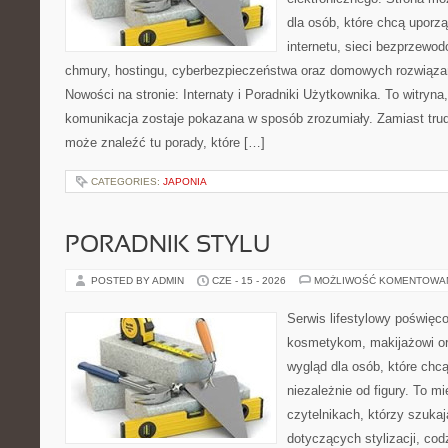
dla osób, które chcą uporz
internetu, sieci bezprzewo
chmury, hostingu, cyberbezpieczeństwa oraz domowych rozwiąza
Nowości na stronie: Internaty i Poradniki Użytkownika. To witry
komunikacja zostaje pokazana w sposób zrozumiały. Zamiast trudn
może znaleźć tu porady, które […]
CATEGORIES:
JAPONIA
PORADNIK STYLU
POSTED BY ADMIN
CZE - 15 - 2026
MOŻLIWOŚĆ KOMENTOWA
Serwis lifestylowy poświęcon
kosmetykom, makijażowi or
wygląd dla osób, które chc
niezależnie od figury. To m
czytelnikach, którzy szuka
dotyczących stylizacji, cod