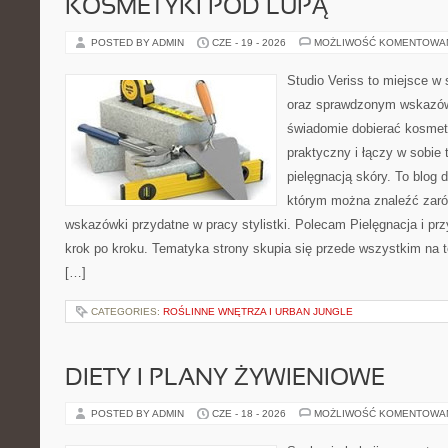
KOSMETYKI POD LUPĄ
POSTED BY ADMIN
CZE - 19 - 2026
MOŻLIWOŚĆ KOMENTOWA
Studio Veriss to miejsce w 
oraz sprawdzonym wskazów
świadomie dobierać kosmet
praktyczny i łączy w sobie
pielęgnacją skóry. To blog 
którym można znaleźć zarów
wskazówki przydatne w pracy stylistki. Polecam Pielęgnacja i prz
krok po kroku. Tematyka strony skupia się przede wszystkim na t
[…]
CATEGORIES:
ROŚLINNE WNĘTRZA I URBAN JUNGLE
DIETY I PLANY ŻYWIENIOWE
POSTED BY ADMIN
CZE - 18 - 2026
MOŻLIWOŚĆ KOMENTOWA