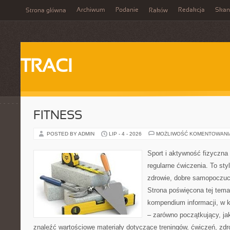
Archiwum
Podanie
Redakcja
Skan
Strona główna
Raków
TRACI
FITNESS
POSTED BY ADMIN
LIP - 4 - 2026
MOŻLIWOŚĆ KOMENTOWAN
Sport i aktywność fizyczna 
regularne ćwiczenia. To sty
zdrowie, dobre samopoczuci
Strona poświęcona tej tem
kompendium informacji, w k
– zarówno początkujący, j
znaleźć wartościowe materiały dotyczące treningów, ćwiczeń, zdr