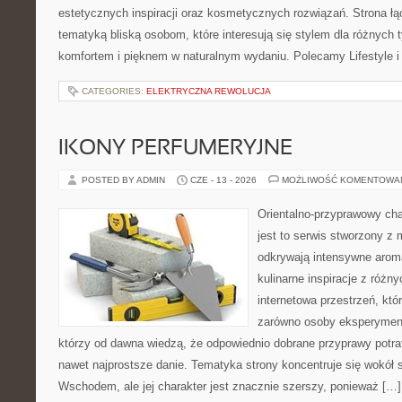
estetycznych inspiracji oraz kosmetycznych rozwiązań. Strona ł
tematyką bliską osobom, które interesują się stylem dla różnych 
komfortem i pięknem w naturalnym wydaniu. Polecamy Lifestyle i
CATEGORIES:
ELEKTRYCZNA REWOLUCJA
IKONY PERFUMERYJNE
POSTED BY ADMIN
CZE - 13 - 2026
MOŻLIWOŚĆ KOMENTOWA
Orientalno-przyprawowy char
jest to serwis stworzony z 
odkrywają intensywne aroma
kulinarne inspiracje z różny
internetowa przestrzeń, kt
zarówno osoby eksperymentu
którzy od dawna wiedzą, że odpowiednio dobrane przyprawy potraf
nawet najprostsze danie. Tematyka strony koncentruje się wokół
Wschodem, ale jej charakter jest znacznie szerszy, ponieważ […]