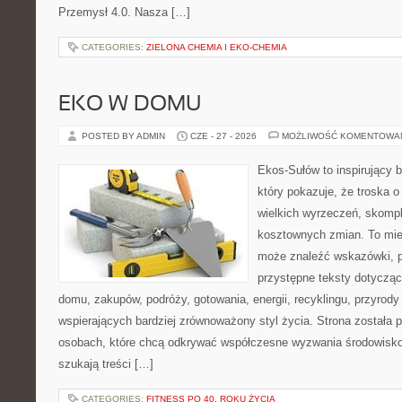
Przemysł 4.0. Nasza […]
CATEGORIES:
ZIELONA CHEMIA I EKO-CHEMIA
EKO W DOMU
POSTED BY ADMIN
CZE - 27 - 2026
MOŻLIWOŚĆ KOMENTOWA
Ekos-Sułów to inspirujący b
który pokazuje, że troska 
wielkich wyrzeczeń, skompl
kosztownych zmian. To miej
może znaleźć wskazówki, p
przystępne teksty dotyczą
domu, zakupów, podróży, gotowania, energii, recyklingu, przyrod
wspierających bardziej zrównoważony styl życia. Strona została
osobach, które chcą odkrywać współczesne wyzwania środowisko
szukają treści […]
CATEGORIES:
FITNESS PO 40. ROKU ŻYCIA