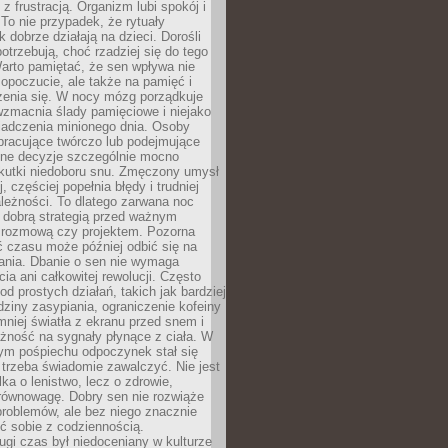
z frustracją. Organizm lubi spokój i
 To nie przypadek, że rytuały
k dobrze działają na dzieci. Dorośli
potrzebują, choć rzadziej się do tego
arto pamiętać, że sen wpływa nie
opoczucie, ale także na pamięć i
zenia się. W nocy mózg porządkuje
wzmacnia ślady pamięciowe i niejako
iadczenia minionego dnia. Osoby
pracujące twórczo lub podejmujące
lne decyzje szczególnie mocno
kutki niedoboru snu. Zmęczony umysł
j, częściej popełnia błędy i trudniej
leżności. To dlatego zarwana noc
 dobrą strategią przed ważnym
rozmową czy projektem. Pozorna
 czasu może później odbić się na
łania. Dbanie o sen nie wymaga
cia ani całkowitej rewolucji. Często
od prostych działań, takich jak bardziej
dziny zasypiania, ograniczenie kofeiny
niej światła z ekranu przed snem i
żność na sygnały płynące z ciała. W
nym pośpiechu odpoczynek stał się
trzeba świadomie zawalczyć. Nie jest
lka o lenistwo, lecz o zdrowie,
 równowagę. Dobry sen nie rozwiąże
roblemów, ale bez niego znacznie
zić sobie z codziennością.
ugi czas był niedoceniany w kulturze