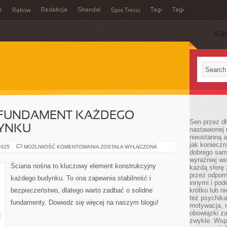
e
Redakcja
Skandal
Tagi
Tagi
Raków
Spis Treści
SUB
 FUNDAMENT KAŻDEGO
Sen przez dł
YNKU
nastawionej 
nieustanną a
jak konieczn
ŚCIANA
2025
MOŻLIWOŚĆ KOMENTOWANIA
ZOSTAŁA WYŁĄCZONA
dobrego sam
NOŚNA:
FUNDAMENT
wyraźniej wi
KAŻDEGO
Ściana nośna to kluczowy element konstrukcyjny
każdą sferę 
SOLIDNEGO
BUDYNKU
przez odporn
każdego budynku. To ona zapewnia stabilność i
innymi i pod
bezpieczeństwo, dlatego warto zadbać o solidne
krótko lub ni
też psychika
fundamenty. Dowiedz się więcej na naszym blogu!
motywacja, r
obowiązki za
zwykle. Wspó