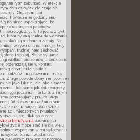
gą ten rytm zaburzać. W efekcie
nym dniu człowiek nie czuje się
poczęty. Organizm lubi
ość. Powtarzalne godziny snu i
łają na niego uspokajająco, bo
lepsze dostrojenie procesów
 i neurologicznych. To jedna z tych
ad, które bywają trudne do wdrożenia,
ą zaskakująco dobre rezultaty. Nie
ominąć wpływu snu na emocje. Gdy
ewyspani, trudniej nam zachować
 dystans i spokój. Błahe sytuacje
rangi wielkich problemów, a codzienne
iej przeradzają się w konflikt.
mózg gorzej radzi sobie z
iem bodźców i regulowaniem reakcji
ch. Z tego powodu dobry sen powinien
ny nie jako luksus, ale jako element
hicznej. Tak samo jak potrzebujemy
iedniego jedzenia i kontaktu z innymi
 samo potrzebujemy prawdziwego
nocą. W połowie rozważań o śnie
żyć, że coraz więcej osób szuka
eneracji, wieczornych rytuałach i
ciszania się, dlatego dobrze
strona tematyczna
poświęcona
lowi życia może stać się dla wielu
 realnym wsparciem w porządkowaniu
h nawyków. Sama świadomość
wa pierwszym krokiem do poprawy.