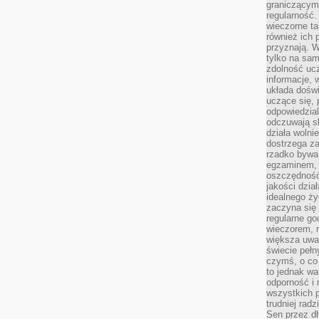
graniczącym 
regularność.
wieczorne ta
również ich 
przyznają. W
tylko na sam
zdolność uc
informacje, 
układa dośw
uczące się, 
odpowiedzia
odczuwają s
działa wolnie
dostrzega za
rzadko bywa
egzaminem, 
oszczędność
jakości dzia
idealnego ży
zaczyna się 
regularne go
wieczorem, m
większa uwa
świecie peł
czymś, o co 
to jednak wa
odporność i
wszystkich p
trudniej rad
Sen przez dł