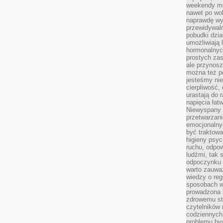
weekendy mo
nawet po wol
naprawdę wy
przewidywaln
pobudki dzia
umożliwiają 
hormonalnych
prostych zas
ale przynosz
można też p
jesteśmy ni
cierpliwość,
urastają do 
napięcia łatw
Niewyspany 
przetwarzan
emocjonalny
być traktowa
higieny psyc
ruchu, odpow
ludźmi, tak
odpoczynku 
warto zauwa
wiedzy o reg
sposobach wy
prowadzona
zdrowemu sty
czytelników
codziennyc
problemu by