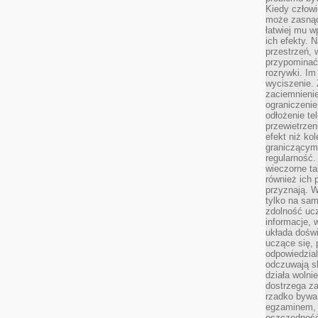
Kiedy człow
może zasnąć 
łatwiej mu 
ich efekty.
przestrzeń, 
przypominać
rozrywki. Im
wyciszenie.
zaciemnienie
ograniczenie
odłożenie te
przewietrzen
efekt niż ko
graniczącym 
regularność.
wieczorne ta
również ich 
przyznają. W
tylko na sam
zdolność uc
informacje, 
układa dośw
uczące się, 
odpowiedzia
odczuwają s
działa wolnie
dostrzega za
rzadko bywa
egzaminem, 
oszczędność