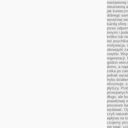
nastawionej 
nieustanną a
jak konieczn
dobrego sam
wyraźniej wi
każdą sferę 
przez odporn
innymi i pod
krótko lub ni
też psychika
motywacja, r
obowiązki za
zwykle. Wspó
regeneracji
godzin wiecz
domu, a nap
znika po zam
jednak wyra
trybu działa
otrzymuje, z
płytszy. Pro
przespanych
długo, ale b
prawdziwej r
procesem bar
wydawać. Og
czyli natura
wpływa na to
czujemy przy
się spać, cz