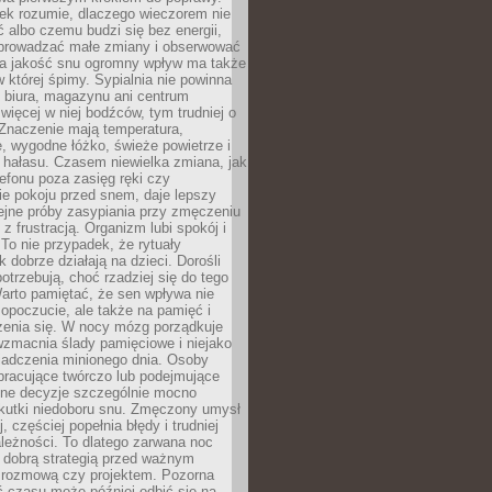
iek rozumie, dlaczego wieczorem nie
albo czemu budzi się bez energii,
wprowadzać małe zmiany i obserwować
 Na jakość snu ogromny wpływ ma także
w której śpimy. Sypialnia nie powinna
 biura, magazynu ani centrum
 więcej w niej bodźców, tym trudniej o
 Znaczenie mają temperatura,
, wygodne łóżko, świeże powietrze i
 hałasu. Czasem niewielka zmiana, jak
lefonu poza zasięg ręki czy
ie pokoju przed snem, daje lepszy
lejne próby zasypiania przy zmęczeniu
z frustracją. Organizm lubi spokój i
 To nie przypadek, że rytuały
k dobrze działają na dzieci. Dorośli
potrzebują, choć rzadziej się do tego
arto pamiętać, że sen wpływa nie
opoczucie, ale także na pamięć i
zenia się. W nocy mózg porządkuje
wzmacnia ślady pamięciowe i niejako
iadczenia minionego dnia. Osoby
pracujące twórczo lub podejmujące
lne decyzje szczególnie mocno
kutki niedoboru snu. Zmęczony umysł
j, częściej popełnia błędy i trudniej
leżności. To dlatego zarwana noc
 dobrą strategią przed ważnym
rozmową czy projektem. Pozorna
 czasu może później odbić się na