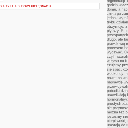
regeneracji
godzin wiecz
UKTY I LUKSUSOWA PIELĘGNACJA
domu, a nap
znika po zam
jednak wyra
trybu działa
otrzymuje, z
płytszy. Pro
przespanych
długo, ale b
prawdziwej r
procesem bar
wydawać. Og
czyli natura
wpływa na to
czujemy przy
się spać, cz
weekendy mo
nawet po wol
naprawdę wy
przewidywaln
pobudki dzia
umożliwiają 
hormonalnych
prostych zas
ale przynosz
można też p
jesteśmy ni
cierpliwość,
urastają do 