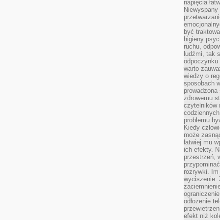
napięcia łatw
Niewyspany 
przetwarzan
emocjonalny
być traktowa
higieny psyc
ruchu, odpow
ludźmi, tak
odpoczynku 
warto zauwa
wiedzy o reg
sposobach wy
prowadzona
zdrowemu sty
czytelników
codziennyc
problemu by
Kiedy człow
może zasnąć 
łatwiej mu 
ich efekty.
przestrzeń, 
przypominać
rozrywki. Im
wyciszenie.
zaciemnienie
ograniczenie
odłożenie te
przewietrzen
efekt niż ko