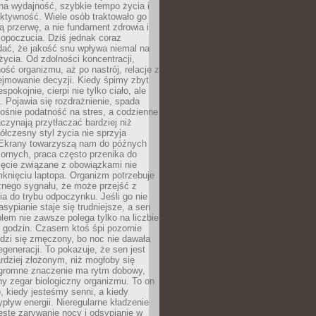
na wydajność, szybkie tempo życia i
ktywność. Wiele osób traktowało go
ą przerwę, a nie fundament zdrowia i
opoczucia. Dziś jednak coraz
dać, że jakość snu wpływa niemal na
życia. Od zdolności koncentracji,
ość organizmu, aż po nastrój, relacje z
ejmowanie decyzji. Kiedy śpimy zbyt
espokojnie, cierpi nie tylko ciało, ale
. Pojawia się rozdrażnienie, spada
ośnie podatność na stres, a codzienne
czynają przytłaczać bardziej niż
łczesny styl życia nie sprzyja
. Ekrany towarzyszą nam do późnych
ornych, praca często przenika do
ięcie związane z obowiązkami nie
knięciu laptopa. Organizm potrzebuje
źnego sygnału, że może przejść z
nia do trybu odpoczynku. Jeśli go nie
asypianie staje się trudniejsze, a sen
blem nie zawsze polega tylko na liczbie
 godzin. Czasem ktoś śpi pozornie
udzi się zmęczony, bo noc nie dawała
egeneracji. To pokazuje, że sen jest
dziej złożonym, niż mogłoby się
romne znaczenie ma rytm dobowy,
lny zegar biologiczny organizmu. To on
, kiedy jesteśmy senni, a kiedy
pływ energii. Nieregularne kładzenie
ęste zarywanie nocy i odsypianie w