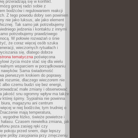
iej przeradzają się w konflikt.
mózg gorzej radzi sobie z
iem bodźców i regulowaniem reakcji
ch. Z tego powodu dobry sen powinien
ny nie jako luksus, ale jako element
hicznej. Tak samo jak potrzebujemy
iedniego jedzenia i kontaktu z innymi
 samo potrzebujemy prawdziwego
nocą. W połowie rozważań o śnie
żyć, że coraz więcej osób szuka
eneracji, wieczornych rytuałach i
ciszania się, dlatego dobrze
strona tematyczna
poświęcona
lowi życia może stać się dla wielu
 realnym wsparciem w porządkowaniu
h nawyków. Sama świadomość
wa pierwszym krokiem do poprawy.
iek rozumie, dlaczego wieczorem nie
albo czemu budzi się bez energii,
wprowadzać małe zmiany i obserwować
 Na jakość snu ogromny wpływ ma także
w której śpimy. Sypialnia nie powinna
 biura, magazynu ani centrum
 więcej w niej bodźców, tym trudniej o
 Znaczenie mają temperatura,
, wygodne łóżko, świeże powietrze i
 hałasu. Czasem niewielka zmiana, jak
lefonu poza zasięg ręki czy
ie pokoju przed snem, daje lepszy
lejne próby zasypiania przy zmęczeniu