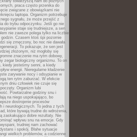
. Ekrany towarzyszą nam do późnych
ornych, praca często przenika do
ięcie związane z obowiązkami nie
knięciu laptopa. Organizm potrzebuje
źnego sygnału, że może przejść z
nia do trybu odpoczynku. Jeśli go nie
asypianie staje się trudniejsze, a sen
blem nie zawsze polega tylko na liczbie
 godzin. Czasem ktoś śpi pozornie
udzi się zmęczony, bo noc nie dawała
egeneracji. To pokazuje, że sen jest
dziej złożonym, niż mogłoby się
romne znaczenie ma rytm dobowy,
lny zegar biologiczny organizmu. To on
, kiedy jesteśmy senni, a kiedy
pływ energii. Nieregularne kładzenie
ęste zarywanie nocy i odsypianie w
gą ten rytm zaburzać. W efekcie
nym dniu człowiek nie czuje się
poczęty. Organizm lubi
ość. Powtarzalne godziny snu i
łają na niego uspokajająco, bo
lepsze dostrojenie procesów
 i neurologicznych. To jedna z tych
ad, które bywają trudne do wdrożenia,
ą zaskakująco dobre rezultaty. Nie
ominąć wpływu snu na emocje. Gdy
ewyspani, trudniej nam zachować
 dystans i spokój. Błahe sytuacje
rangi wielkich problemów, a codzienne