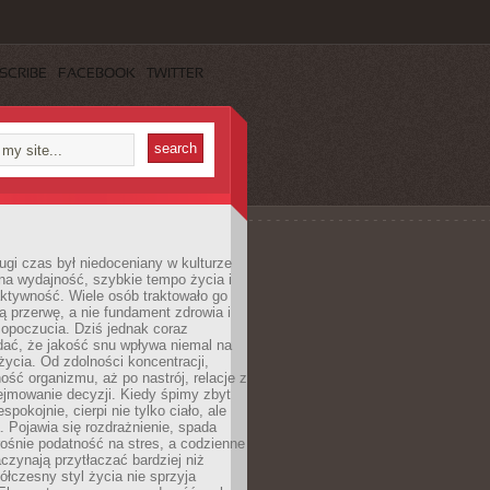
SCRIBE
FACEBOOK
TWITTER
ugi czas był niedoceniany w kulturze
na wydajność, szybkie tempo życia i
ktywność. Wiele osób traktowało go
ą przerwę, a nie fundament zdrowia i
opoczucia. Dziś jednak coraz
dać, że jakość snu wpływa niemal na
życia. Od zdolności koncentracji,
ość organizmu, aż po nastrój, relacje z
ejmowanie decyzji. Kiedy śpimy zbyt
espokojnie, cierpi nie tylko ciało, ale
. Pojawia się rozdrażnienie, spada
ośnie podatność na stres, a codzienne
czynają przytłaczać bardziej niż
łczesny styl życia nie sprzyja