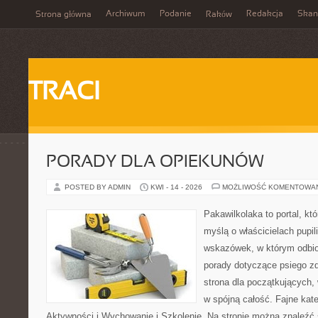
Archiwum
Podanie
Redakcja
Skan
Strona główna
Raków
TRACI
PORADY DLA OPIEKUNÓW
POSTED BY ADMIN
KWI - 14 - 2026
MOŻLIWOŚĆ KOMENTOWA
Pakawilkolaka to portal, kt
myślą o właścicielach pupil
wskazówek, w którym odbio
porady dotyczące psiego zd
strona dla początkujących, 
w spójną całość. Fajne kate
Aktywności i Wychowanie i Szkolenie. Na stronie można znaleźć