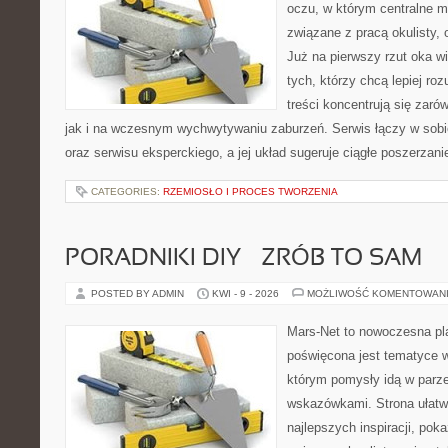
oczu, w którym centralne m
związane z pracą okulisty, 
Już na pierwszy rzut oka wid
tych, którzy chcą lepiej ro
treści koncentrują się zaró
jak i na wczesnym wychwytywaniu zaburzeń. Serwis łączy w sobi
oraz serwisu eksperckiego, a jej układ sugeruje ciągłe poszerzan
CATEGORIES:
RZEMIOSŁO I PROCES TWORZENIA
PORADNIKI DIY – ZRÓB TO SAM
POSTED BY ADMIN
KWI - 9 - 2026
MOŻLIWOŚĆ KOMENTOWAN
Mars-Net to nowoczesna pla
poświęcona jest tematyce wn
którym pomysły idą w parz
wskazówkami. Strona ułatw
najlepszych inspiracji, pok