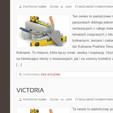
POSTED BY ADMIN
KWI - 11 - 2026
MOŻLIWOŚĆ KOMENTOWA
Ten serwis to wartościowe 
pasjonatach dobrego jedzeni
restauracjach z całego świa
tematach związanych z lok
kulinarnymi, testami i cie
też Kulinarne Podróże Tema
Kulinarne. To miejsce, które łączy smak, wiedzę i inspirację. Uż
na interesujące teksty o restauracjach, jak i na szerszy kontekst
[…]
CATEGORIES:
EKO W KUCHNI
VICTORIA
POSTED BY ADMIN
KWI - 10 - 2026
MOŻLIWOŚĆ KOMENTOWA
Ta serwis to wartościowy p