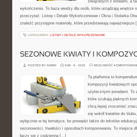
związanych z listwami, a t
wykończenia. To baza wiedzy dla osób, które urządzają wnętrze 
przeczytać: Listwy i Detale Wykończeniowe i Okna i Stolarka Ot
znaleźć przystępne materiały, które przedstawiają najważniejsze 
CATEGORIES:
LISTWY I DETALE WYKOŃCZENIOWE
SEZONOWE KWIATY I KOMPOZYC
POSTED BY ADMIN
KWI - 8 - 2026
MOŻLIWOŚĆ KOMENTOWAN
Ta platforma to kompendium
kompozycji kwiatowych spo
użytecznymi poradami. To z
które szukają pięknych kom
chcą lepiej zrozumieć znac
się wokół kwiatów do ślubu,
wyłącznie w tej tematyce, bo prowadzi także do tekstów edukacyj
sezonowości, trwałości i sposobach komponowania. To miejsce dl
łączy się z codzienną […]