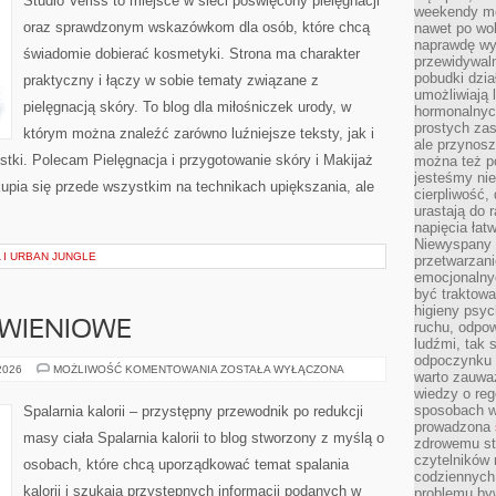
Studio Veriss to miejsce w sieci poświęcony pielęgnacji
weekendy mo
oraz sprawdzonym wskazówkom dla osób, które chcą
nawet po wol
naprawdę wy
świadomie dobierać kosmetyki. Strona ma charakter
przewidywaln
pobudki dzia
praktyczny i łączy w sobie tematy związane z
umożliwiają 
pielęgnacją skóry. To blog dla miłośniczek urody, w
hormonalnych
prostych zas
którym można znaleźć zarówno luźniejsze teksty, jak i
ale przynosz
stki. Polecam Pielęgnacja i przygotowanie skóry i Makijaż
można też p
jesteśmy ni
upia się przede wszystkim na technikach upiększania, ale
cierpliwość,
urastają do 
napięcia łatw
Niewyspany 
 I URBAN JUNGLE
przetwarzan
emocjonalny
być traktowa
higieny psyc
YWIENIOWE
ruchu, odpow
ludźmi, tak
odpoczynku 
DIETY
 2026
MOŻLIWOŚĆ KOMENTOWANIA
ZOSTAŁA WYŁĄCZONA
warto zauwa
I
wiedzy o reg
PLANY
ŻYWIENIOWE
sposobach wy
Spalarnia kalorii – przystępny przewodnik po redukcji
prowadzona
masy ciała Spalarnia kalorii to blog stworzony z myślą o
zdrowemu sty
czytelników
osobach, które chcą uporządkować temat spalania
codziennyc
kalorii i szukają przystępnych informacji podanych w
problemu by