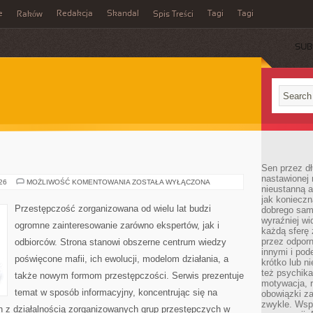
e
Redakcja
Skandal
Tagi
Tagi
Raków
Spis Treści
SUB
E
Sen przez dł
nastawionej 
MAFIA
026
MOŻLIWOŚĆ KOMENTOWANIA
ZOSTAŁA WYŁĄCZONA
nieustanną a
W
POLSCE
jak konieczn
Przestępczość zorganizowana od wielu lat budzi
dobrego sam
wyraźniej wi
ogromne zainteresowanie zarówno ekspertów, jak i
każdą sferę 
przez odporn
odbiorców. Strona stanowi obszerne centrum wiedzy
innymi i pod
poświęcone mafii, ich ewolucji, modelom działania, a
krótko lub ni
też psychika
także nowym formom przestępczości. Serwis prezentuje
motywacja, r
temat w sposób informacyjny, koncentrując się na
obowiązki za
zwykle. Wspó
h z działalnością zorganizowanych grup przestępczych w