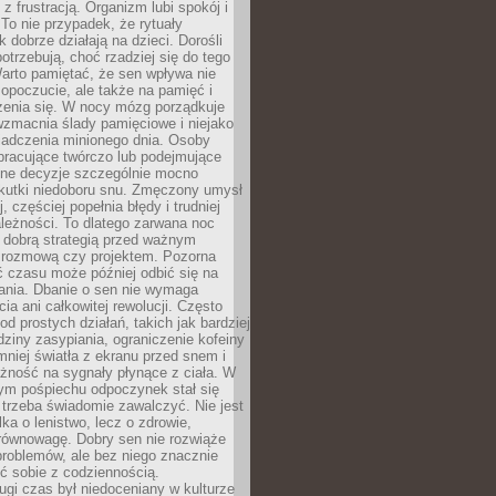
z frustracją. Organizm lubi spokój i
 To nie przypadek, że rytuały
k dobrze działają na dzieci. Dorośli
potrzebują, choć rzadziej się do tego
arto pamiętać, że sen wpływa nie
opoczucie, ale także na pamięć i
zenia się. W nocy mózg porządkuje
wzmacnia ślady pamięciowe i niejako
iadczenia minionego dnia. Osoby
pracujące twórczo lub podejmujące
lne decyzje szczególnie mocno
kutki niedoboru snu. Zmęczony umysł
j, częściej popełnia błędy i trudniej
leżności. To dlatego zarwana noc
 dobrą strategią przed ważnym
rozmową czy projektem. Pozorna
 czasu może później odbić się na
łania. Dbanie o sen nie wymaga
cia ani całkowitej rewolucji. Często
od prostych działań, takich jak bardziej
dziny zasypiania, ograniczenie kofeiny
niej światła z ekranu przed snem i
żność na sygnały płynące z ciała. W
nym pośpiechu odpoczynek stał się
trzeba świadomie zawalczyć. Nie jest
lka o lenistwo, lecz o zdrowie,
 równowagę. Dobry sen nie rozwiąże
roblemów, ale bez niego znacznie
zić sobie z codziennością.
ugi czas był niedoceniany w kulturze