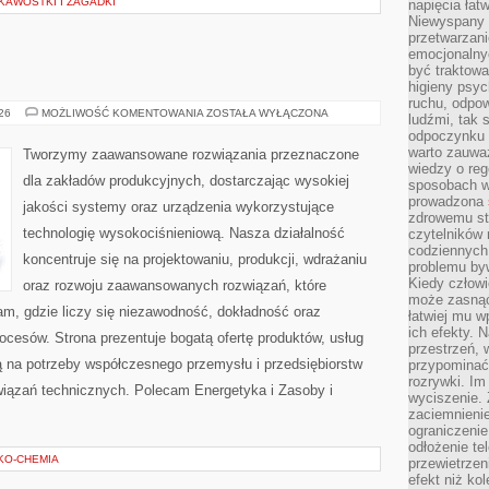
KAWOSTKI I ZAGADKI
napięcia łatw
Niewyspany 
przetwarzan
emocjonalny
być traktowa
higieny psyc
ruchu, odpow
PRZEMYSŁ
026
MOŻLIWOŚĆ KOMENTOWANIA
ZOSTAŁA WYŁĄCZONA
ludźmi, tak
4.0
odpoczynku 
warto zauwa
Tworzymy zaawansowane rozwiązania przeznaczone
wiedzy o reg
dla zakładów produkcyjnych, dostarczając wysokiej
sposobach wy
prowadzona
jakości systemy oraz urządzenia wykorzystujące
zdrowemu sty
technologię wysokociśnieniową. Nasza działalność
czytelników
codziennyc
koncentruje się na projektowaniu, produkcji, wdrażaniu
problemu by
Kiedy człow
oraz rozwoju zaawansowanych rozwiązań, które
może zasnąć 
am, gdzie liczy się niezawodność, dokładność oraz
łatwiej mu 
ich efekty.
esów. Strona prezentuje bogatą ofertę produktów, usług
przestrzeń, 
ją na potrzeby współczesnego przemysłu i przedsiębiorstw
przypominać
rozrywki. Im
iązań technicznych. Polecam Energetyka i Zasoby i
wyciszenie.
zaciemnienie
ograniczenie
odłożenie te
EKO-CHEMIA
przewietrzen
efekt niż ko