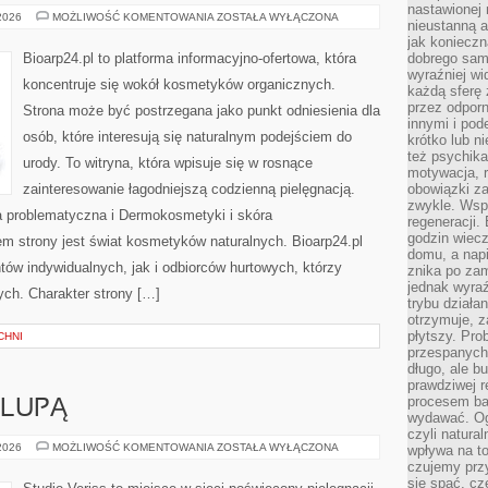
nastawionej 
KOSMETYKI
 2026
MOŻLIWOŚĆ KOMENTOWANIA
ZOSTAŁA WYŁĄCZONA
nieustanną a
ZERO
WASTE
jak konieczn
Bioarp24.pl to platforma informacyjno-ofertowa, która
dobrego sam
wyraźniej wi
koncentruje się wokół kosmetyków organicznych.
każdą sferę 
przez odporn
Strona może być postrzegana jako punkt odniesienia dla
innymi i pod
osób, które interesują się naturalnym podejściem do
krótko lub ni
też psychika
urody. To witryna, która wpisuje się w rosnące
motywacja, r
zainteresowanie łagodniejszą codzienną pielęgnacją.
obowiązki za
zwykle. Wspó
 problematyczna i Dermokosmetyki i skóra
regeneracji
godzin wiecz
 strony jest świat kosmetyków naturalnych. Bioarp24.pl
domu, a nap
ów indywidualnych, jak i odbiorców hurtowych, którzy
znika po zam
jednak wyra
ych. Charakter strony […]
trybu działa
otrzymuje, z
płytszy. Pro
CHNI
przespanych
długo, ale b
prawdziwej r
procesem bar
 LUPĄ
wydawać. Og
czyli natura
KOSMETYKI
 2026
MOŻLIWOŚĆ KOMENTOWANIA
ZOSTAŁA WYŁĄCZONA
wpływa na to
POD
czujemy przy
LUPĄ
się spać, cz