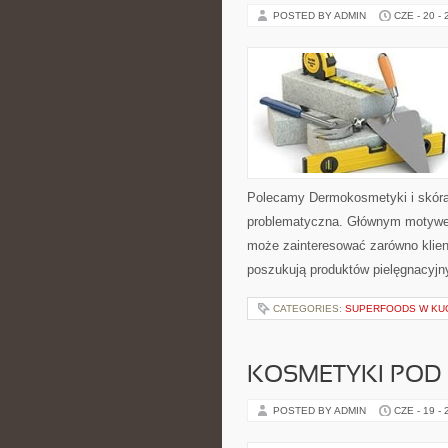
POSTED BY ADMIN
CZE - 20 -
Polecamy Dermokosmetyki i skóra
problematyczna. Głównym motywem
może zainteresować zarówno klient
poszukują produktów pielęgnacyjn
CATEGORIES:
SUPERFOODS W KU
KOSMETYKI POD
POSTED BY ADMIN
CZE - 19 -