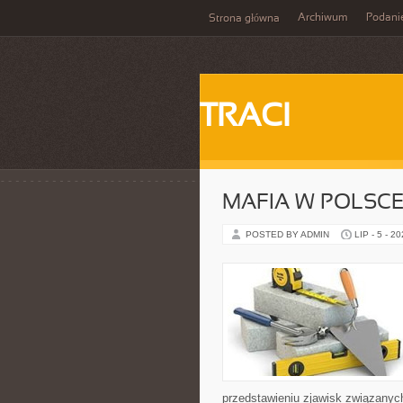
Archiwum
Podani
Strona główna
TRACI
MAFIA W POLSC
POSTED BY ADMIN
LIP - 5 - 2
przedstawieniu zjawisk związanyc