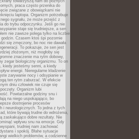
. Ekrany towarzyszą nam do późnych
ornych, praca często przenika do
ięcie związane z obowiązkami nie
knięciu laptopa. Organizm potrzebuje
źnego sygnału, że może przejść z
nia do trybu odpoczynku. Jeśli go nie
asypianie staje się trudniejsze, a sen
blem nie zawsze polega tylko na liczbie
 godzin. Czasem ktoś śpi pozornie
udzi się zmęczony, bo noc nie dawała
egeneracji. To pokazuje, że sen jest
dziej złożonym, niż mogłoby się
romne znaczenie ma rytm dobowy,
lny zegar biologiczny organizmu. To on
, kiedy jesteśmy senni, a kiedy
pływ energii. Nieregularne kładzenie
ęste zarywanie nocy i odsypianie w
gą ten rytm zaburzać. W efekcie
nym dniu człowiek nie czuje się
poczęty. Organizm lubi
ość. Powtarzalne godziny snu i
łają na niego uspokajająco, bo
lepsze dostrojenie procesów
 i neurologicznych. To jedna z tych
ad, które bywają trudne do wdrożenia,
ą zaskakująco dobre rezultaty. Nie
ominąć wpływu snu na emocje. Gdy
ewyspani, trudniej nam zachować
 dystans i spokój. Błahe sytuacje
rangi wielkich problemów, a codzienne