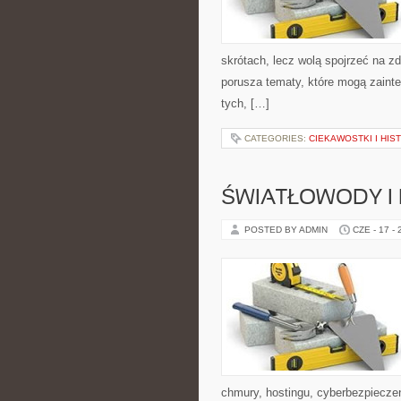
skrótach, lecz wolą spojrzeć na zd
porusza tematy, które mogą zainte
tych, […]
CATEGORIES:
CIEKAWOSTKI I HIS
ŚWIATŁOWODY I
POSTED BY ADMIN
CZE - 17 -
chmury, hostingu, cyberbezpiecz