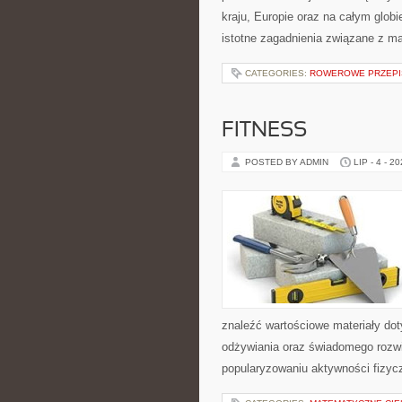
kraju, Europie oraz na całym glob
istotne zagadnienia związane z m
CATEGORIES:
ROWEROWE PRZEPIS
FITNESS
POSTED BY ADMIN
LIP - 4 - 2
znaleźć wartościowe materiały dot
odżywiania oraz świadomego rozwij
popularyzowaniu aktywności fizyc