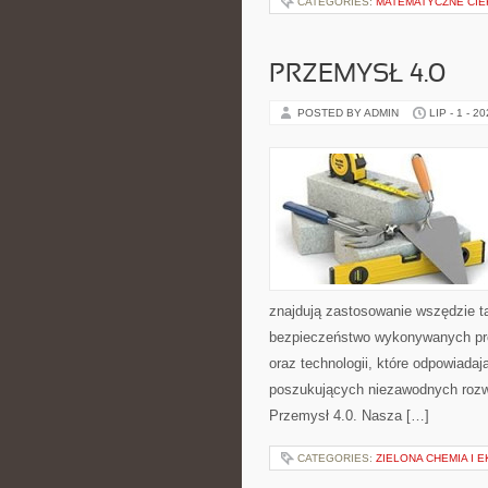
CATEGORIES:
MATEMATYCZNE CIE
PRZEMYSŁ 4.0
POSTED BY ADMIN
LIP - 1 - 2
znajdują zastosowanie wszędzie t
bezpieczeństwo wykonywanych proc
oraz technologii, które odpowiada
poszukujących niezawodnych rozw
Przemysł 4.0. Nasza […]
CATEGORIES:
ZIELONA CHEMIA I 