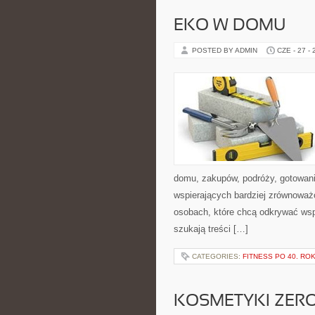
EKO W DOMU
POSTED BY ADMIN
CZE - 27 -
domu, zakupów, podróży, gotowania
wspierających bardziej zrównoważo
osobach, które chcą odkrywać ws
szukają treści […]
CATEGORIES:
FITNESS PO 40. RO
KOSMETYKI ZER