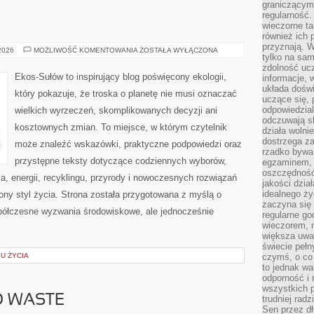
graniczącym 
regularność.
wieczorne ta
również ich 
przyznają. W
EKO
 2026
MOŻLIWOŚĆ KOMENTOWANIA
ZOSTAŁA WYŁĄCZONA
tylko na sam
W
DOMU
zdolność uc
Ekos-Sułów to inspirujący blog poświęcony ekologii,
informacje, 
układa dośw
który pokazuje, że troska o planetę nie musi oznaczać
uczące się, 
odpowiedzia
wielkich wyrzeczeń, skomplikowanych decyzji ani
odczuwają s
kosztownych zmian. To miejsce, w którym czytelnik
działa wolnie
dostrzega za
może znaleźć wskazówki, praktyczne podpowiedzi oraz
rzadko bywa
przystępne teksty dotyczące codziennych wyborów,
egzaminem, 
oszczędność
, energii, recyklingu, przyrody i nowoczesnych rozwiązań
jakości dzia
idealnego ży
ny styl życia. Strona została przygotowana z myślą o
zaczyna się 
półczesne wyzwania środowiskowe, ale jednocześnie
regularne go
wieczorem, m
większa uwa
świecie peł
KU ŻYCIA
czymś, o co 
to jednak wa
odporność i
wszystkich p
O WASTE
trudniej rad
Sen przez dł