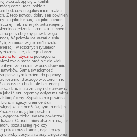
iej przeradzają się w konflikt.
mózg gorzej radzi sobie z
iem bodźców i regulowaniem reakcji
ch. Z tego powodu dobry sen powinien
ny nie jako luksus, ale jako element
hicznej. Tak samo jak potrzebujemy
iedniego jedzenia i kontaktu z innymi
 samo potrzebujemy prawdziwego
nocą. W połowie rozważań o śnie
żyć, że coraz więcej osób szuka
eneracji, wieczornych rytuałach i
ciszania się, dlatego dobrze
strona tematyczna
poświęcona
lowi życia może stać się dla wielu
 realnym wsparciem w porządkowaniu
h nawyków. Sama świadomość
wa pierwszym krokiem do poprawy.
iek rozumie, dlaczego wieczorem nie
albo czemu budzi się bez energii,
wprowadzać małe zmiany i obserwować
 Na jakość snu ogromny wpływ ma także
w której śpimy. Sypialnia nie powinna
 biura, magazynu ani centrum
 więcej w niej bodźców, tym trudniej o
 Znaczenie mają temperatura,
, wygodne łóżko, świeże powietrze i
 hałasu. Czasem niewielka zmiana, jak
lefonu poza zasięg ręki czy
ie pokoju przed snem, daje lepszy
lejne próby zasypiania przy zmęczeniu