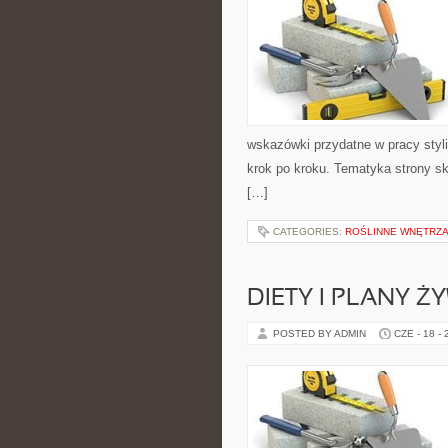
wskazówki przydatne w pracy styli
krok po kroku. Tematyka strony sk
[…]
CATEGORIES:
ROŚLINNE WNĘTRZA
DIETY I PLANY Ż
POSTED BY ADMIN
CZE - 18 -