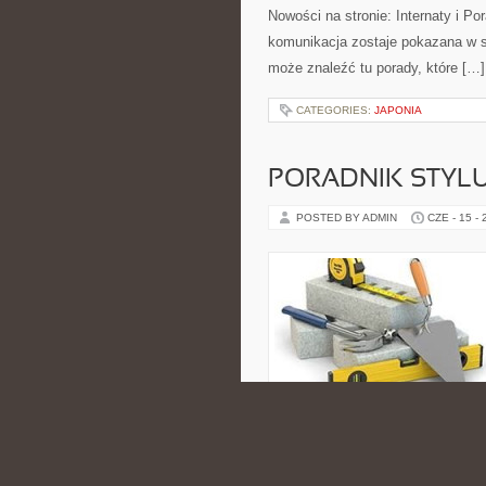
Nowości na stronie: Internaty i P
komunikacja zostaje pokazana w sp
może znaleźć tu porady, które […]
CATEGORIES:
JAPONIA
PORADNIK STYL
POSTED BY ADMIN
CZE - 15 -
estetycznych inspiracji oraz kos
tematyką bliską osobom, które int
komfortem i pięknem w naturalnym