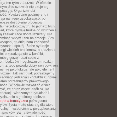
gą ten rytm zaburzać. W efekcie
nym dniu człowiek nie czuje się
poczęty. Organizm lubi
ość. Powtarzalne godziny snu i
łają na niego uspokajająco, bo
lepsze dostrojenie procesów
 i neurologicznych. To jedna z tych
ad, które bywają trudne do wdrożenia,
ą zaskakująco dobre rezultaty. Nie
ominąć wpływu snu na emocje. Gdy
ewyspani, trudniej nam zachować
 dystans i spokój. Błahe sytuacje
rangi wielkich problemów, a codzienne
iej przeradzają się w konflikt.
mózg gorzej radzi sobie z
iem bodźców i regulowaniem reakcji
ch. Z tego powodu dobry sen powinien
ny nie jako luksus, ale jako element
hicznej. Tak samo jak potrzebujemy
iedniego jedzenia i kontaktu z innymi
 samo potrzebujemy prawdziwego
nocą. W połowie rozważań o śnie
żyć, że coraz więcej osób szuka
eneracji, wieczornych rytuałach i
ciszania się, dlatego dobrze
strona tematyczna
poświęcona
lowi życia może stać się dla wielu
 realnym wsparciem w porządkowaniu
h nawyków. Sama świadomość
wa pierwszym krokiem do poprawy.