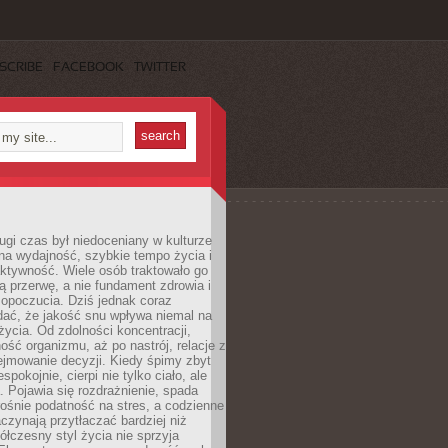
SCRIBE
FACEBOOK
TWITTER
ugi czas był niedoceniany w kulturze
na wydajność, szybkie tempo życia i
ktywność. Wiele osób traktowało go
ą przerwę, a nie fundament zdrowia i
opoczucia. Dziś jednak coraz
dać, że jakość snu wpływa niemal na
życia. Od zdolności koncentracji,
ość organizmu, aż po nastrój, relacje z
ejmowanie decyzji. Kiedy śpimy zbyt
espokojnie, cierpi nie tylko ciało, ale
. Pojawia się rozdrażnienie, spada
ośnie podatność na stres, a codzienne
czynają przytłaczać bardziej niż
łczesny styl życia nie sprzyja