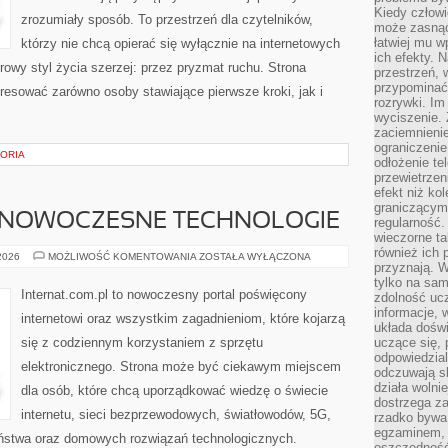
Kiedy człow
zrozumiały sposób. To przestrzeń dla czytelników,
może zasnąć 
łatwiej mu 
którzy nie chcą opierać się wyłącznie na internetowych
ich efekty.
rowy styl życia szerzej: przez pryzmat ruchu. Strona
przestrzeń, 
przypominać
resować zarówno osoby stawiające pierwsze kroki, jak i
rozrywki. Im
wyciszenie.
zaciemnienie
ograniczenie
TORIA
odłożenie te
przewietrzen
efekt niż ko
graniczącym 
 NOWOCZESNE TECHNOLOGIE
regularność.
wieczorne ta
również ich 
ŚWIATŁOWODY
 2026
MOŻLIWOŚĆ KOMENTOWANIA
ZOSTAŁA WYŁĄCZONA
przyznają. W
I
NOWOCZESNE
tylko na sam
TECHNOLOGIE
Internat.com.pl to nowoczesny portal poświęcony
zdolność uc
informacje, 
internetowi oraz wszystkim zagadnieniom, które kojarzą
układa dośw
się z codziennym korzystaniem z sprzętu
uczące się, 
odpowiedzia
elektronicznego. Strona może być ciekawym miejscem
odczuwają s
działa wolnie
dla osób, które chcą uporządkować wiedzę o świecie
dostrzega za
internetu, sieci bezprzewodowych, światłowodów, 5G,
rzadko bywa
egzaminem, 
eństwa oraz domowych rozwiązań technologicznych.
oszczędność