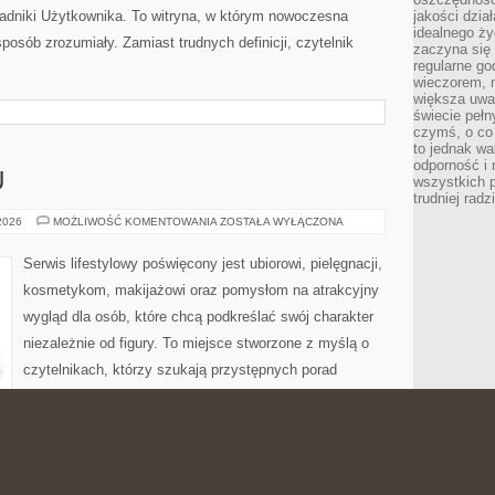
oradniki Użytkownika. To witryna, w którym nowoczesna
jakości dzia
idealnego ży
osób zrozumiały. Zamiast trudnych definicji, czytelnik
zaczyna się 
regularne go
wieczorem, m
większa uwa
świecie peł
czymś, o co 
to jednak wa
odporność i
U
wszystkich p
trudniej rad
PORADNIK
 2026
MOŻLIWOŚĆ KOMENTOWANIA
ZOSTAŁA WYŁĄCZONA
STYLU
Serwis lifestylowy poświęcony jest ubiorowi, pielęgnacji,
kosmetykom, makijażowi oraz pomysłom na atrakcyjny
wygląd dla osób, które chcą podkreślać swój charakter
niezależnie od figury. To miejsce stworzone z myślą o
czytelnikach, którzy szukają przystępnych porad
dotyczących stylizacji, codziennych rytuałów beauty,
metycznych rozwiązań. Strona łączy poradnikową formę z
eresują się stylem dla różnych typów figury, codziennym
 wydaniu. Polecamy Lifestyle i […]