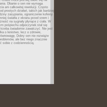
łania. Dbanie o sen nie wymaga
cia ani całkowitej rewolucji. Często
od prostych działań, takich jak bardziej
dziny zasypiania, ograniczenie kofeiny
niej światła z ekranu przed snem i
żność na sygnały płynące z ciała. W
nym pośpiechu odpoczynek stał się
trzeba świadomie zawalczyć. Nie jest
lka o lenistwo, lecz o zdrowie,
 równowagę. Dobry sen nie rozwiąże
roblemów, ale bez niego znacznie
zić sobie z codziennością.