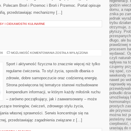
regeneracji
godzin wiecz
ie. Polecam Broń i Przemoc i Broń i Przemoc. Portal opisuje
domu, a nap
afią, przedstawiając mechanizmy […]
znika po zam
jednak wyra
trybu działa
Y I CIEKAWOSTKI KULINARNE
otrzymuje, z
płytszy. Pro
przespanych
długo, ale b
prawdziwej r
procesem bar
FITNESS
026
MOŻLIWOŚĆ KOMENTOWANIA
ZOSTAŁA WYŁĄCZONA
wydawać. Og
czyli natura
wpływa na to
Sport i aktywność fizyczna to znacznie więcej niż tylko
czujemy przy
regularne ćwiczenia. To styl życia, sposób dbania o
się spać, cz
weekendy mo
zdrowie, dobre samopoczucie oraz codzienną energię.
nawet po wol
naprawdę wy
Strona poświęcona tej tematyce stanowi rozbudowane
przewidywaln
kompendium informacji, w którym każdy miłośnik ruchu
pobudki dzia
umożliwiają 
– zarówno początkujący, jak i zaawansowany – może
hormonalnych
yczące treningów, ćwiczeń, zdrowego stylu życia,
prostych zas
ale przynosz
ania własnej sprawności. Serwis koncentruje się na
można też p
jesteśmy ni
znej, przedstawiając zagadnienia związane z […]
cierpliwość,
urastają do 