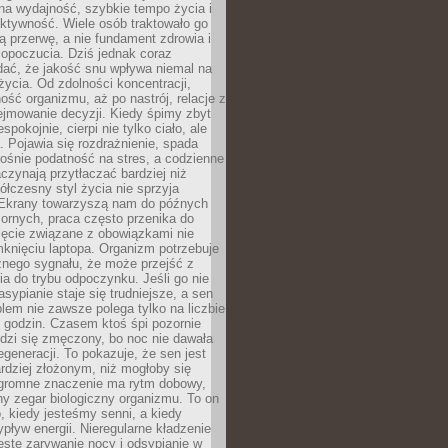
na wydajność, szybkie tempo życia i
ktywność. Wiele osób traktowało go
ą przerwę, a nie fundament zdrowia i
opoczucia. Dziś jednak coraz
dać, że jakość snu wpływa niemal na
życia. Od zdolności koncentracji,
ość organizmu, aż po nastrój, relacje z
ejmowanie decyzji. Kiedy śpimy zbyt
espokojnie, cierpi nie tylko ciało, ale
. Pojawia się rozdrażnienie, spada
ośnie podatność na stres, a codzienne
czynają przytłaczać bardziej niż
łczesny styl życia nie sprzyja
. Ekrany towarzyszą nam do późnych
ornych, praca często przenika do
ięcie związane z obowiązkami nie
knięciu laptopa. Organizm potrzebuje
źnego sygnału, że może przejść z
nia do trybu odpoczynku. Jeśli go nie
asypianie staje się trudniejsze, a sen
blem nie zawsze polega tylko na liczbie
 godzin. Czasem ktoś śpi pozornie
udzi się zmęczony, bo noc nie dawała
egeneracji. To pokazuje, że sen jest
dziej złożonym, niż mogłoby się
romne znaczenie ma rytm dobowy,
lny zegar biologiczny organizmu. To on
, kiedy jesteśmy senni, a kiedy
pływ energii. Nieregularne kładzenie
ęste zarywanie nocy i odsypianie w