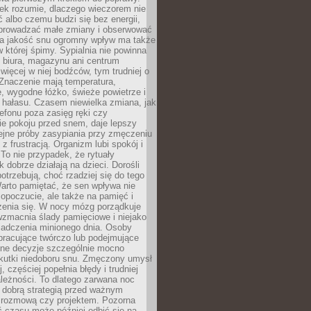
iek rozumie, dlaczego wieczorem nie
albo czemu budzi się bez energii,
wprowadzać małe zmiany i obserwować
 Na jakość snu ogromny wpływ ma także
w której śpimy. Sypialnia nie powinna
 biura, magazynu ani centrum
 więcej w niej bodźców, tym trudniej o
 Znaczenie mają temperatura,
, wygodne łóżko, świeże powietrze i
 hałasu. Czasem niewielka zmiana, jak
lefonu poza zasięg ręki czy
ie pokoju przed snem, daje lepszy
lejne próby zasypiania przy zmęczeniu
z frustracją. Organizm lubi spokój i
 To nie przypadek, że rytuały
k dobrze działają na dzieci. Dorośli
potrzebują, choć rzadziej się do tego
arto pamiętać, że sen wpływa nie
opoczucie, ale także na pamięć i
zenia się. W nocy mózg porządkuje
wzmacnia ślady pamięciowe i niejako
iadczenia minionego dnia. Osoby
pracujące twórczo lub podejmujące
lne decyzje szczególnie mocno
kutki niedoboru snu. Zmęczony umysł
j, częściej popełnia błędy i trudniej
leżności. To dlatego zarwana noc
 dobrą strategią przed ważnym
rozmową czy projektem. Pozorna
 czasu może później odbić się na