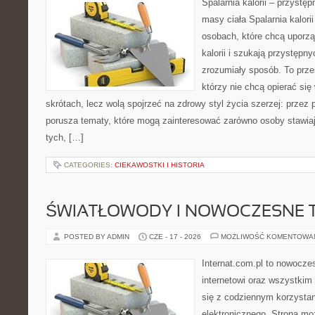
Spalarnia kalorii – przystę
masy ciała Spalarnia kalori
osobach, które chcą uporz
kalorii i szukają przystępn
zrozumiały sposób. To przes
którzy nie chcą opierać się
skrótach, lecz wolą spojrzeć na zdrowy styl życia szerzej: przez
porusza tematy, które mogą zainteresować zarówno osoby stawiają
tych, […]
CATEGORIES:
CIEKAWOSTKI I HISTORIA
ŚWIATŁOWODY I NOWOCZESNE 
POSTED BY ADMIN
CZE - 17 - 2026
MOŻLIWOŚĆ KOMENTOWA
Internat.com.pl to nowocze
internetowi oraz wszystkim
się z codziennym korzysta
elektronicznego. Strona m