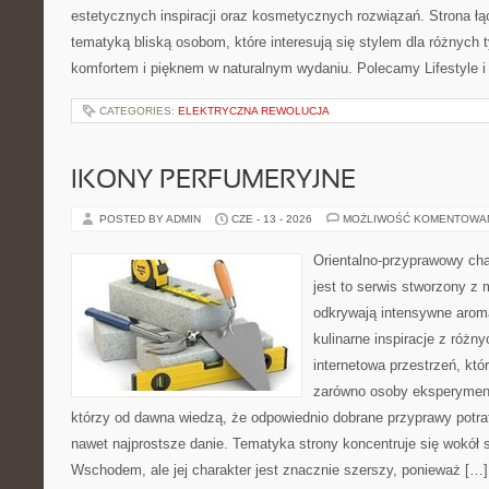
estetycznych inspiracji oraz kosmetycznych rozwiązań. Strona ł
tematyką bliską osobom, które interesują się stylem dla różnych 
komfortem i pięknem w naturalnym wydaniu. Polecamy Lifestyle i
CATEGORIES:
ELEKTRYCZNA REWOLUCJA
IKONY PERFUMERYJNE
POSTED BY ADMIN
CZE - 13 - 2026
MOŻLIWOŚĆ KOMENTOWA
Orientalno-przyprawowy char
jest to serwis stworzony z 
odkrywają intensywne aroma
kulinarne inspiracje z różny
internetowa przestrzeń, kt
zarówno osoby eksperymentu
którzy od dawna wiedzą, że odpowiednio dobrane przyprawy potraf
nawet najprostsze danie. Tematyka strony koncentruje się wokół
Wschodem, ale jej charakter jest znacznie szerszy, ponieważ […]