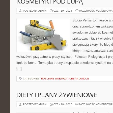
KOSMETYKI POD LUPĄ
POSTED BY ADMIN
CZE - 19 - 2026
MOŻLIWOŚĆ KOMENTOWA
Studio Veriss to miejsce w 
oraz sprawdzonym wskazów
świadomie dobierać kosmet
praktyczny i łączy w sobie
pielęgnacją skóry. To blog 
którym można znaleźć zarów
wskazówki przydatne w pracy stylistki. Polecam Pielęgnacja i prz
krok po kroku. Tematyka strony skupia się przede wszystkim na t
[…]
CATEGORIES:
ROŚLINNE WNĘTRZA I URBAN JUNGLE
DIETY I PLANY ŻYWIENIOWE
POSTED BY ADMIN
CZE - 18 - 2026
MOŻLIWOŚĆ KOMENTOWA