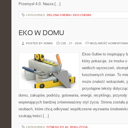
Przemysł 4.0. Nasza […]
CATEGORIES:
ZIELONA CHEMIA I EKO-CHEMIA
EKO W DOMU
POSTED BY ADMIN
CZE - 27 - 2026
MOŻLIWOŚĆ KOMENTOWA
Ekos-Sułów to inspirujący b
który pokazuje, że troska 
wielkich wyrzeczeń, skompl
kosztownych zmian. To miej
może znaleźć wskazówki, p
przystępne teksty dotyczą
domu, zakupów, podróży, gotowania, energii, recyklingu, przyrod
wspierających bardziej zrównoważony styl życia. Strona została
osobach, które chcą odkrywać współczesne wyzwania środowisko
szukają treści […]
CATEGORIES:
FITNESS PO 40. ROKU ŻYCIA