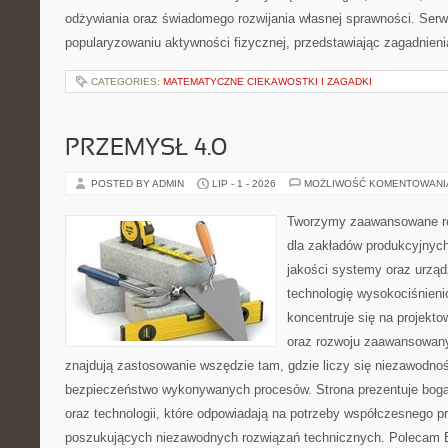
odżywiania oraz świadomego rozwijania własnej sprawności. Serwi
popularyzowaniu aktywności fizycznej, przedstawiając zagadnien
CATEGORIES:
MATEMATYCZNE CIEKAWOSTKI I ZAGADKI
PRZEMYSŁ 4.0
POSTED BY ADMIN
LIP - 1 - 2026
MOŻLIWOŚĆ KOMENTOWAN
Tworzymy zaawansowane ro
dla zakładów produkcyjnych
jakości systemy oraz urzą
technologię wysokociśnieni
koncentruje się na projekto
oraz rozwoju zaawansowany
znajdują zastosowanie wszędzie tam, gdzie liczy się niezawodno
bezpieczeństwo wykonywanych procesów. Strona prezentuje bogat
oraz technologii, które odpowiadają na potrzeby współczesnego p
poszukujących niezawodnych rozwiązań technicznych. Polecam E