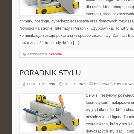
dla osób, które chcą uporz
internetu, sieci bezprzewo
chmury, hostingu, cyberbezpieczeństwa oraz domowych rozwiąza
Nowości na stronie: Internaty i Poradniki Użytkownika. To witry
komunikacja zostaje pokazana w sposób zrozumiały. Zamiast trudn
może znaleźć tu porady, które […]
CATEGORIES:
JAPONIA
PORADNIK STYLU
POSTED BY ADMIN
CZE - 15 - 2026
MOŻLIWOŚĆ KOMENTOWA
Serwis lifestylowy poświęcon
kosmetykom, makijażowi or
wygląd dla osób, które chc
niezależnie od figury. To m
czytelnikach, którzy szuka
dotyczących stylizacji, cod