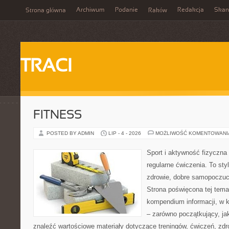
Archiwum
Podanie
Redakcja
Skan
Strona główna
Raków
TRACI
FITNESS
POSTED BY ADMIN
LIP - 4 - 2026
MOŻLIWOŚĆ KOMENTOWAN
Sport i aktywność fizyczna 
regularne ćwiczenia. To sty
zdrowie, dobre samopoczuci
Strona poświęcona tej tem
kompendium informacji, w k
– zarówno początkujący, j
znaleźć wartościowe materiały dotyczące treningów, ćwiczeń, zdr