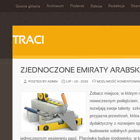
Archiwum
Podanie
Redakcja
Skan
Strona główna
Raków
TRACI
ZJEDNOCZONE EMIRATY ARABSK
POSTED BY ADMIN
LIP - 18 - 2026
MOŻLIWOŚĆ KOMENTOWAN
Zobacz miejsce, w którym 
nowoczesnym podejściem, 
rozwijają swoje talenty. sz
przyjazna przestrzeń, która
dydaktyczny z rozwojem sp
budowanie solidnych podst
jednoczesnym wspieraniu pasji. Placówka buduje środowisko, w