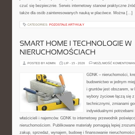
czuć się bezpiecznie. Serwis internetowy stanowi praktyczne źródł
także dla osób zainteresowanych nauką w placówce. Można […]
CATEGORIES:
POZOSTAŁE ARTYKUŁY
SMART HOME I TECHNOLOGIE W
NIERUCHOMOŚCIACH
POSTED BY ADMIN
LIP - 15 - 2026
MOŻLIWOŚĆ KOMENTOWAN
GDNK – nieruchomości, kre
budownictwo w jednym mie
i gruntów jest obszarem, w
wybory życiowe łączą się z
technicznymi, zmianami go
indywidualnymi potrzebami 
właścicieli i najemców. GDNK to internetowy przewodnik poświę
nieruchomościom. Publikowane materiały pomagają lepiej zrozumi
zakup, sprzedaż, wynajem, budowę i finansowanie nieruchomości 