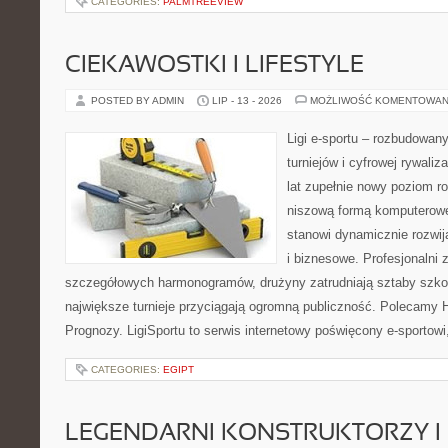
CATEGORIES:
PALMTREEVIEW
CIEKAWOSTKI I LIFESTYLE
POSTED BY ADMIN
LIP - 13 - 2026
MOŻLIWOŚĆ KOMENTOWAN
Ligi e-sportu – rozbudowany
turniejów i cyfrowej rywaliz
lat zupełnie nowy poziom ro
niszową formą komputerowej
stanowi dynamicznie rozwij
i biznesowe. Profesjonalni 
szczegółowych harmonogramów, drużyny zatrudniają sztaby szkol
największe turnieje przyciągają ogromną publiczność. Polecamy His
Prognozy. LigiSportu to serwis internetowy poświęcony e-sportow
CATEGORIES:
EGIPT
LEGENDARNI KONSTRUKTORZY I