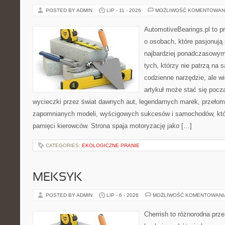
POSTED BY ADMIN
LIP - 11 - 2026
MOŻLIWOŚĆ KOMENTOWAN
AutomotiveBearings.pl to p
o osobach, które pasjonują 
najbardziej ponadczasowym 
tych, którzy nie patrzą na
codzienne narzędzie, ale w
artykuł może stać się pocz
wycieczki przez świat dawnych aut, legendarnych marek, przełom
zapomnianych modeli, wyścigowych sukcesów i samochodów, które
pamięci kierowców. Strona spaja motoryzację jako […]
CATEGORIES:
EKOLOGICZNE PRANIE
MEKSYK
POSTED BY ADMIN
LIP - 6 - 2026
MOŻLIWOŚĆ KOMENTOWAN
Cherrish to różnorodna prze