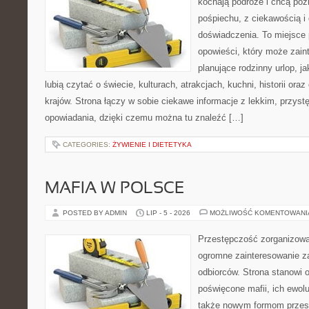
kochają podróże i chcą poz
pośpiechu, z ciekawością i
doświadczenia. To miejsce
opowieści, który może zai
planujące rodzinny urlop, ja
lubią czytać o świecie, kulturach, atrakcjach, kuchni, historii ora
krajów. Strona łączy w sobie ciekawe informacje z lekkim, przy
opowiadania, dzięki czemu można tu znaleźć […]
CATEGORIES:
ŻYWIENIE I DIETETYKA
MAFIA W POLSCE
POSTED BY ADMIN
LIP - 5 - 2026
MOŻLIWOŚĆ KOMENTOWAN
Przestępczość zorganizowan
ogromne zainteresowanie za
odbiorców. Strona stanowi 
poświęcone mafii, ich ewolu
także nowym formom przest