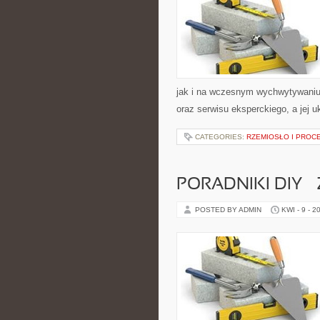
jak i na wczesnym wychwytywaniu 
oraz serwisu eksperckiego, a jej u
CATEGORIES:
RZEMIOSŁO I PROC
PORADNIKI DIY –
POSTED BY ADMIN
KWI - 9 - 2