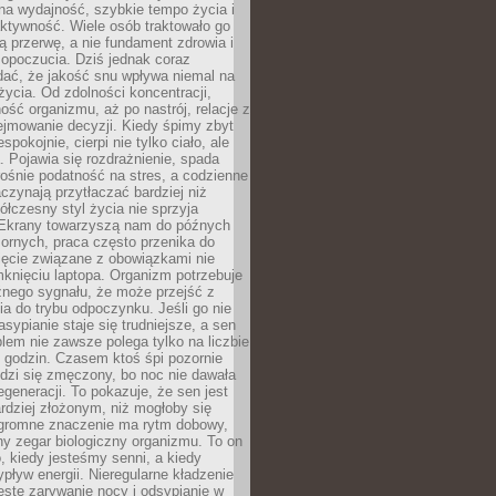
na wydajność, szybkie tempo życia i
ktywność. Wiele osób traktowało go
ą przerwę, a nie fundament zdrowia i
opoczucia. Dziś jednak coraz
dać, że jakość snu wpływa niemal na
życia. Od zdolności koncentracji,
ość organizmu, aż po nastrój, relacje z
ejmowanie decyzji. Kiedy śpimy zbyt
espokojnie, cierpi nie tylko ciało, ale
. Pojawia się rozdrażnienie, spada
ośnie podatność na stres, a codzienne
czynają przytłaczać bardziej niż
łczesny styl życia nie sprzyja
. Ekrany towarzyszą nam do późnych
ornych, praca często przenika do
ięcie związane z obowiązkami nie
knięciu laptopa. Organizm potrzebuje
źnego sygnału, że może przejść z
nia do trybu odpoczynku. Jeśli go nie
asypianie staje się trudniejsze, a sen
blem nie zawsze polega tylko na liczbie
 godzin. Czasem ktoś śpi pozornie
udzi się zmęczony, bo noc nie dawała
egeneracji. To pokazuje, że sen jest
dziej złożonym, niż mogłoby się
romne znaczenie ma rytm dobowy,
lny zegar biologiczny organizmu. To on
, kiedy jesteśmy senni, a kiedy
pływ energii. Nieregularne kładzenie
ęste zarywanie nocy i odsypianie w