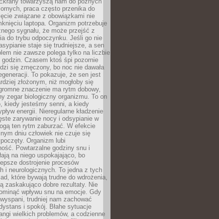
. Ekrany towarzyszą nam do późnych
ornych, praca często przenika do
ięcie związane z obowiązkami nie
knięciu laptopa. Organizm potrzebuje
źnego sygnału, że może przejść z
nia do trybu odpoczynku. Jeśli go nie
asypianie staje się trudniejsze, a sen
blem nie zawsze polega tylko na liczbie
 godzin. Czasem ktoś śpi pozornie
udzi się zmęczony, bo noc nie dawała
egeneracji. To pokazuje, że sen jest
dziej złożonym, niż mogłoby się
romne znaczenie ma rytm dobowy,
lny zegar biologiczny organizmu. To on
, kiedy jesteśmy senni, a kiedy
pływ energii. Nieregularne kładzenie
ęste zarywanie nocy i odsypianie w
gą ten rytm zaburzać. W efekcie
nym dniu człowiek nie czuje się
poczęty. Organizm lubi
ość. Powtarzalne godziny snu i
łają na niego uspokajająco, bo
lepsze dostrojenie procesów
 i neurologicznych. To jedna z tych
ad, które bywają trudne do wdrożenia,
ą zaskakująco dobre rezultaty. Nie
ominąć wpływu snu na emocje. Gdy
ewyspani, trudniej nam zachować
 dystans i spokój. Błahe sytuacje
rangi wielkich problemów, a codzienne