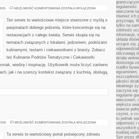
graniczącym 
regularność.
POLECANE
2026
MOŻLIWOŚĆ KOMENTOWANIA
ZOSTAŁA WYŁĄCZONA
wieczorne ta
LOKALE
również ich 
Ten serwis to wartościowe miejsce stworzone z myślą o
przyznają. W
tylko na sam
pasjonatach dobrego jedzenia, które koncentruje się na
zdolność uc
informacje, 
restauracjach z całego świata. Serwis skupia się na
układa dośw
tematach związanych z lokalami, jedzeniem, podróżami
uczące się, 
odpowiedzia
kulinarnymi, testami i ciekawostkami z branży. Zobacz
odczuwają s
też Kulinarne Podróże Tematyczne i Ciekawostki
działa wolnie
dostrzega za
y smak, wiedzę i inspirację. Użytkownik może liczyć zarówno
rzadko bywa
egzaminem, 
jach, jak i na szerszy kontekst związany z kuchnią, obsługą,
oszczędność
jakości dzia
idealnego ży
zaczyna się 
regularne go
wieczorem, m
większa uwa
świecie peł
czymś, o co 
to jednak wa
VICTORIA
2026
MOŻLIWOŚĆ KOMENTOWANIA
ZOSTAŁA WYŁĄCZONA
odporność i
wszystkich p
trudniej rad
Ta serwis to wartościowy portal poświęcony zdrowiu
Sen przez dł