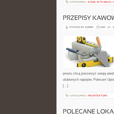
CATEGORIES:
KONIE W FILMACH I
PRZEPISY KAWO
POSTED BY ADMIN
KWI - 12 - 
prostu chcą poszerzyć swoją wied
ulubionych napojów. Polecam Upr
[…]
CATEGORIES:
ARCHITEKTURA
POLECANE LOKA