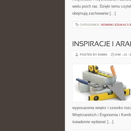
wielu psich ras. Dzięki temu czyt
obejmują zachowanie […]
CATEGORIES:
NOWINKI EDUKACYJ
INSPIRACJE I AR
POSTED BY ADMIN
KWI - 13 - 
wyposażenia wnętrz i szeroko roz
Wnętrzarskich i Ergonomia i Komfo
świadomie wybierać […]