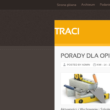
Archiwum
Podani
Strona główna
TRACI
PORADY DLA OP
POSTED BY ADMIN
KWI - 14 - 
Aktywności i Wychowanie i Szkole