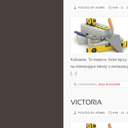
POSTED BY ADMIN
KWI - 11 - 
Kulinarne. To miejsce, które łącz
na interesujące teksty o restaurac
[…]
CATEGORIES:
EKO W KUCHNI
VICTORIA
POSTED BY ADMIN
KWI - 10 - 