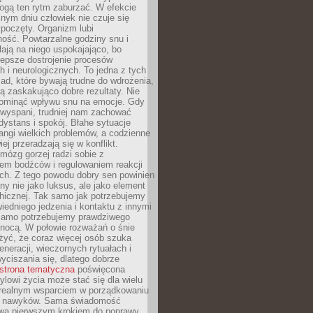
gą ten rytm zaburzać. W efekcie
nym dniu człowiek nie czuje się
poczęty. Organizm lubi
ość. Powtarzalne godziny snu i
łają na niego uspokajająco, bo
lepsze dostrojenie procesów
 i neurologicznych. To jedna z tych
ad, które bywają trudne do wdrożenia,
ą zaskakująco dobre rezultaty. Nie
ominąć wpływu snu na emocje. Gdy
ewyspani, trudniej nam zachować
 dystans i spokój. Błahe sytuacje
rangi wielkich problemów, a codzienne
iej przeradzają się w konflikt.
mózg gorzej radzi sobie z
iem bodźców i regulowaniem reakcji
ch. Z tego powodu dobry sen powinien
ny nie jako luksus, ale jako element
hicznej. Tak samo jak potrzebujemy
iedniego jedzenia i kontaktu z innymi
 samo potrzebujemy prawdziwego
nocą. W połowie rozważań o śnie
żyć, że coraz więcej osób szuka
eneracji, wieczornych rytuałach i
ciszania się, dlatego dobrze
strona tematyczna
poświęcona
lowi życia może stać się dla wielu
 realnym wsparciem w porządkowaniu
h nawyków. Sama świadomość
wa pierwszym krokiem do poprawy.