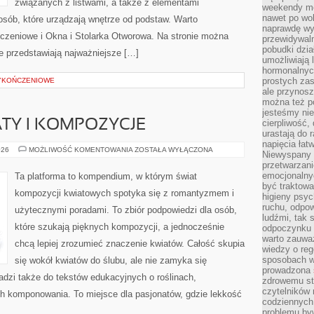
związanych z listwami, a także z elementami
weekendy mo
nawet po wol
osób, które urządzają wnętrze od podstaw. Warto
naprawdę wy
ńczeniowe i Okna i Stolarka Otworowa. Na stronie można
przewidywaln
pobudki dzia
re przedstawiają najważniejsze […]
umożliwiają 
hormonalnych
prostych zas
WYKOŃCZENIOWE
ale przynosz
można też p
jesteśmy ni
TY I KOMPOZYCJE
cierpliwość,
urastają do 
napięcia łatw
SEZONOWE
026
MOŻLIWOŚĆ KOMENTOWANIA
ZOSTAŁA WYŁĄCZONA
Niewyspany 
KWIATY
przetwarzan
I
KOMPOZYCJE
emocjonalny
Ta platforma to kompendium, w którym świat
być traktowa
kompozycji kwiatowych spotyka się z romantyzmem i
higieny psyc
ruchu, odpow
użytecznymi poradami. To zbiór podpowiedzi dla osób,
ludźmi, tak
które szukają pięknych kompozycji, a jednocześnie
odpoczynku 
warto zauwa
chcą lepiej zrozumieć znaczenie kwiatów. Całość skupia
wiedzy o reg
sposobach wy
się wokół kwiatów do ślubu, ale nie zamyka się
prowadzona
adzi także do tekstów edukacyjnych o roślinach,
zdrowemu sty
czytelników
ch komponowania. To miejsce dla pasjonatów, gdzie lekkość
codziennyc
problemu by