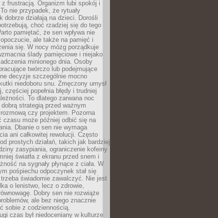
z frustracją. Organizm lubi spokój i
 To nie przypadek, że rytuały
k dobrze działają na dzieci. Dorośli
potrzebują, choć rzadziej się do tego
arto pamiętać, że sen wpływa nie
opoczucie, ale także na pamięć i
zenia się. W nocy mózg porządkuje
wzmacnia ślady pamięciowe i niejako
iadczenia minionego dnia. Osoby
pracujące twórczo lub podejmujące
lne decyzje szczególnie mocno
kutki niedoboru snu. Zmęczony umysł
j, częściej popełnia błędy i trudniej
leżności. To dlatego zarwana noc
 dobrą strategią przed ważnym
rozmową czy projektem. Pozorna
 czasu może później odbić się na
łania. Dbanie o sen nie wymaga
cia ani całkowitej rewolucji. Często
od prostych działań, takich jak bardziej
dziny zasypiania, ograniczenie kofeiny
niej światła z ekranu przed snem i
żność na sygnały płynące z ciała. W
nym pośpiechu odpoczynek stał się
trzeba świadomie zawalczyć. Nie jest
lka o lenistwo, lecz o zdrowie,
 równowagę. Dobry sen nie rozwiąże
roblemów, ale bez niego znacznie
zić sobie z codziennością.
ugi czas był niedoceniany w kulturze