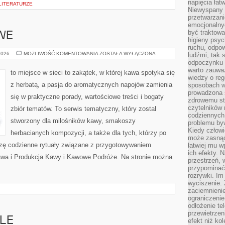
napięcia łatw
 LITERATURZE
Niewyspany 
przetwarzan
emocjonalny
być traktowa
WE
higieny psyc
ruchu, odpow
PRZEPISY
2026
MOŻLIWOŚĆ KOMENTOWANIA
ZOSTAŁA WYŁĄCZONA
ludźmi, tak
KAWOWE
odpoczynku 
warto zauwa
to miejsce w sieci to zakątek, w której kawa spotyka się
wiedzy o reg
z herbatą, a pasja do aromatycznych napojów zamienia
sposobach wy
prowadzona
się w praktyczne porady, wartościowe treści i bogaty
zdrowemu sty
czytelników
zbiór tematów. To serwis tematyczny, który został
codziennyc
stworzony dla miłośników kawy, smakoszy
problemu by
Kiedy człow
herbacianych kompozycji, a także dla tych, którzy po
może zasnąć 
zę codzienne rytuały związane z przygotowywaniem
łatwiej mu 
ich efekty.
awa i Produkcja Kawy i Kawowe Podróże. Na stronie można
przestrzeń, 
przypominać
rozrywki. Im
wyciszenie.
zaciemnienie
ograniczenie
odłożenie te
przewietrzen
LE
efekt niż ko