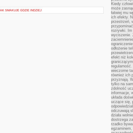
Kiedy człow
może zasnąć 
JAK SMAKUJE GDZIE INDZIEJ
łatwiej mu 
ich efekty.
przestrzeń, 
przypominać
rozrywki. Im
wyciszenie.
zaciemnienie
ograniczenie
odłożenie te
przewietrzen
efekt niż ko
graniczącym 
regularność.
wieczorne ta
również ich 
przyznają. W
tylko na sam
zdolność uc
informacje, 
układa dośw
uczące się, 
odpowiedzia
odczuwają s
działa wolnie
dostrzega za
rzadko bywa
egzaminem, 
oszczędność