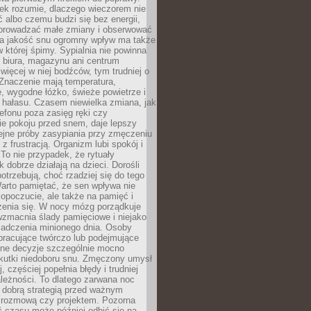
iek rozumie, dlaczego wieczorem nie
albo czemu budzi się bez energii,
wprowadzać małe zmiany i obserwować
 Na jakość snu ogromny wpływ ma także
w której śpimy. Sypialnia nie powinna
 biura, magazynu ani centrum
 więcej w niej bodźców, tym trudniej o
 Znaczenie mają temperatura,
, wygodne łóżko, świeże powietrze i
 hałasu. Czasem niewielka zmiana, jak
lefonu poza zasięg ręki czy
ie pokoju przed snem, daje lepszy
lejne próby zasypiania przy zmęczeniu
z frustracją. Organizm lubi spokój i
 To nie przypadek, że rytuały
k dobrze działają na dzieci. Dorośli
potrzebują, choć rzadziej się do tego
arto pamiętać, że sen wpływa nie
opoczucie, ale także na pamięć i
zenia się. W nocy mózg porządkuje
wzmacnia ślady pamięciowe i niejako
iadczenia minionego dnia. Osoby
pracujące twórczo lub podejmujące
lne decyzje szczególnie mocno
kutki niedoboru snu. Zmęczony umysł
j, częściej popełnia błędy i trudniej
leżności. To dlatego zarwana noc
 dobrą strategią przed ważnym
rozmową czy projektem. Pozorna
 czasu może później odbić się na