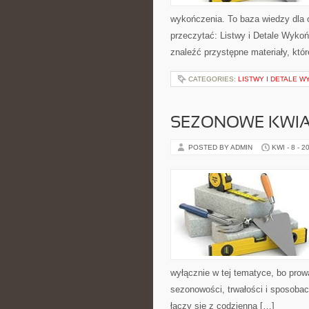
wykończenia. To baza wiedzy dla 
przeczytać: Listwy i Detale Wyko
znaleźć przystępne materiały, któ
CATEGORIES:
LISTWY I DETALE 
SEZONOWE KWIA
POSTED BY ADMIN
KWI - 8 - 2
wyłącznie w tej tematyce, bo prow
sezonowości, trwałości i sposoba
łączy się z codzienną […]