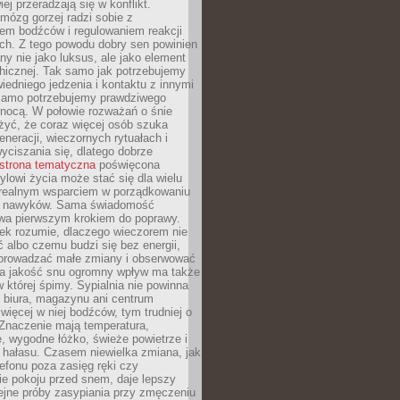
iej przeradzają się w konflikt.
mózg gorzej radzi sobie z
iem bodźców i regulowaniem reakcji
ch. Z tego powodu dobry sen powinien
ny nie jako luksus, ale jako element
hicznej. Tak samo jak potrzebujemy
iedniego jedzenia i kontaktu z innymi
 samo potrzebujemy prawdziwego
nocą. W połowie rozważań o śnie
żyć, że coraz więcej osób szuka
eneracji, wieczornych rytuałach i
ciszania się, dlatego dobrze
strona tematyczna
poświęcona
lowi życia może stać się dla wielu
 realnym wsparciem w porządkowaniu
h nawyków. Sama świadomość
wa pierwszym krokiem do poprawy.
iek rozumie, dlaczego wieczorem nie
albo czemu budzi się bez energii,
wprowadzać małe zmiany i obserwować
 Na jakość snu ogromny wpływ ma także
w której śpimy. Sypialnia nie powinna
 biura, magazynu ani centrum
 więcej w niej bodźców, tym trudniej o
 Znaczenie mają temperatura,
, wygodne łóżko, świeże powietrze i
 hałasu. Czasem niewielka zmiana, jak
lefonu poza zasięg ręki czy
ie pokoju przed snem, daje lepszy
lejne próby zasypiania przy zmęczeniu