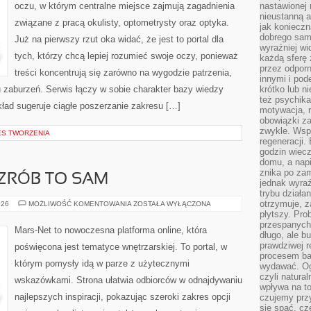
oczu, w którym centralne miejsce zajmują zagadnienia
nastawionej 
nieustanną a
związane z pracą okulisty, optometrysty oraz optyka.
jak konieczn
dobrego sam
Już na pierwszy rzut oka widać, że jest to portal dla
wyraźniej wi
tych, którzy chcą lepiej rozumieć swoje oczy, ponieważ
każdą sferę 
przez odporn
treści koncentrują się zarówno na wygodzie patrzenia,
innymi i pod
zaburzeń. Serwis łączy w sobie charakter bazy wiedzy
krótko lub ni
też psychika
kład sugeruje ciągłe poszerzanie zakresu […]
motywacja, r
obowiązki za
zwykle. Wspó
ES TWORZENIA
regeneracji
godzin wiecz
domu, a nap
znika po zam
 ZRÓB TO SAM
jednak wyra
trybu działa
otrzymuje, z
PORADNIKI
026
MOŻLIWOŚĆ KOMENTOWANIA
ZOSTAŁA WYŁĄCZONA
DIY
płytszy. Pro
–
przespanych
ZRÓB
Mars-Net to nowoczesna platforma online, która
TO
długo, ale b
SAM
prawdziwej r
poświęcona jest tematyce wnętrzarskiej. To portal, w
procesem bar
którym pomysły idą w parze z użytecznymi
wydawać. Og
czyli natura
wskazówkami. Strona ułatwia odbiorców w odnajdywaniu
wpływa na to
najlepszych inspiracji, pokazując szeroki zakres opcji
czujemy przy
się spać, cz