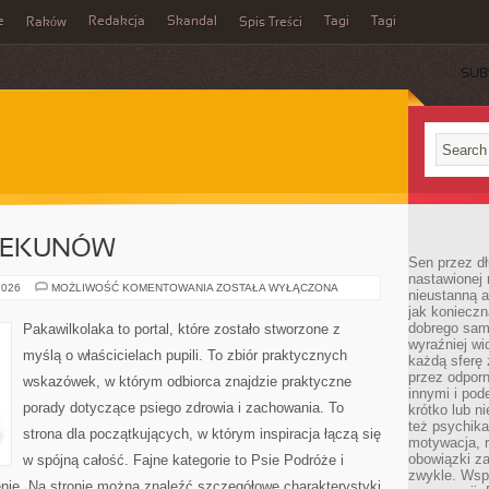
e
Redakcja
Skandal
Tagi
Tagi
Raków
Spis Treści
SUB
IEKUNÓW
Sen przez dł
nastawionej 
PORADY
2026
MOŻLIWOŚĆ KOMENTOWANIA
ZOSTAŁA WYŁĄCZONA
nieustanną a
DLA
jak konieczn
OPIEKUNÓW
dobrego sam
Pakawilkolaka to portal, które zostało stworzone z
wyraźniej wi
myślą o właścicielach pupili. To zbiór praktycznych
każdą sferę 
przez odporn
wskazówek, w którym odbiorca znajdzie praktyczne
innymi i pod
porady dotyczące psiego zdrowia i zachowania. To
krótko lub ni
też psychika
strona dla początkujących, w którym inspiracja łączą się
motywacja, r
obowiązki za
w spójną całość. Fajne kategorie to Psie Podróże i
zwykle. Wspó
nie. Na stronie można znaleźć szczegółowe charakterystyki