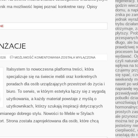
regeneracji
godzin wiecz
elnik ma możliwość lepiej poznać konkretne rasy. Opisy
domu, a nap
znika po zam
jednak wyra
trybu działa
NE
otrzymuje, z
płytszy. Pro
przespanych
długo, ale b
ANŻACJE
prawdziwej r
procesem bar
wydawać. Og
INSPIRACJE
2026
MOŻLIWOŚĆ KOMENTOWANIA
ZOSTAŁA WYŁĄCZONA
czyli natura
I
ARANŻACJE
wpływa na to
Italsystem to nowoczesna platforma treści, która
czujemy przy
się spać, cz
specjalizuje się na świecie mebli oraz konkretnych
weekendy mo
poradach dla osób urządzających przestrzeń do życia i
nawet po wol
naprawdę wy
biuro. To serwis, w którym estetyka łączy się z wygodą
przewidywaln
pobudki dzia
użytkowania, a każdy materiał powstaje z myślą o
umożliwiają 
użytkownikach, którzy szukają inspiracji dotyczących
hormonalnych
prostych zas
umianego dobrego stylu. Nowości to Meble w Stylach
ale przynosz
rt. Strona została zaprojektowana dla osób, które chcą
można też p
jesteśmy ni
cierpliwość,
urastają do 