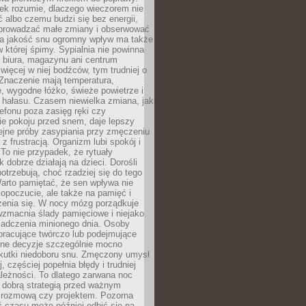
iek rozumie, dlaczego wieczorem nie
albo czemu budzi się bez energii,
wprowadzać małe zmiany i obserwować
 Na jakość snu ogromny wpływ ma także
w której śpimy. Sypialnia nie powinna
 biura, magazynu ani centrum
 więcej w niej bodźców, tym trudniej o
 Znaczenie mają temperatura,
, wygodne łóżko, świeże powietrze i
 hałasu. Czasem niewielka zmiana, jak
lefonu poza zasięg ręki czy
ie pokoju przed snem, daje lepszy
lejne próby zasypiania przy zmęczeniu
z frustracją. Organizm lubi spokój i
 To nie przypadek, że rytuały
k dobrze działają na dzieci. Dorośli
potrzebują, choć rzadziej się do tego
arto pamiętać, że sen wpływa nie
opoczucie, ale także na pamięć i
zenia się. W nocy mózg porządkuje
wzmacnia ślady pamięciowe i niejako
iadczenia minionego dnia. Osoby
pracujące twórczo lub podejmujące
lne decyzje szczególnie mocno
kutki niedoboru snu. Zmęczony umysł
j, częściej popełnia błędy i trudniej
leżności. To dlatego zarwana noc
 dobrą strategią przed ważnym
rozmową czy projektem. Pozorna
 czasu może później odbić się na