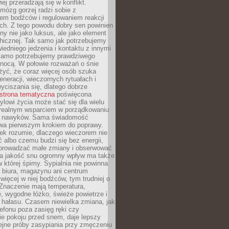
iej przeradzają się w konflikt.
mózg gorzej radzi sobie z
iem bodźców i regulowaniem reakcji
ch. Z tego powodu dobry sen powinien
ny nie jako luksus, ale jako element
hicznej. Tak samo jak potrzebujemy
iedniego jedzenia i kontaktu z innymi
 samo potrzebujemy prawdziwego
nocą. W połowie rozważań o śnie
żyć, że coraz więcej osób szuka
eneracji, wieczornych rytuałach i
ciszania się, dlatego dobrze
strona tematyczna
poświęcona
lowi życia może stać się dla wielu
 realnym wsparciem w porządkowaniu
h nawyków. Sama świadomość
wa pierwszym krokiem do poprawy.
iek rozumie, dlaczego wieczorem nie
albo czemu budzi się bez energii,
wprowadzać małe zmiany i obserwować
 Na jakość snu ogromny wpływ ma także
w której śpimy. Sypialnia nie powinna
 biura, magazynu ani centrum
 więcej w niej bodźców, tym trudniej o
 Znaczenie mają temperatura,
, wygodne łóżko, świeże powietrze i
 hałasu. Czasem niewielka zmiana, jak
lefonu poza zasięg ręki czy
ie pokoju przed snem, daje lepszy
lejne próby zasypiania przy zmęczeniu