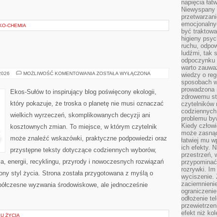
napięcia łatw
Niewyspany 
przetwarzan
emocjonalny
EKO-CHEMIA
być traktowa
higieny psyc
ruchu, odpow
ludźmi, tak
odpoczynku 
warto zauwa
EKO
 2026
MOŻLIWOŚĆ KOMENTOWANIA
ZOSTAŁA WYŁĄCZONA
wiedzy o reg
W
sposobach wy
DOMU
prowadzona
Ekos-Sułów to inspirujący blog poświęcony ekologii,
zdrowemu sty
który pokazuje, że troska o planetę nie musi oznaczać
czytelników
codziennyc
wielkich wyrzeczeń, skomplikowanych decyzji ani
problemu by
Kiedy człow
kosztownych zmian. To miejsce, w którym czytelnik
może zasnąć 
może znaleźć wskazówki, praktyczne podpowiedzi oraz
łatwiej mu 
ich efekty.
przystępne teksty dotyczące codziennych wyborów,
przestrzeń, 
, energii, recyklingu, przyrody i nowoczesnych rozwiązań
przypominać
rozrywki. Im
ny styl życia. Strona została przygotowana z myślą o
wyciszenie.
zaciemnienie
półczesne wyzwania środowiskowe, ale jednocześnie
ograniczenie
odłożenie te
przewietrzen
efekt niż ko
KU ŻYCIA