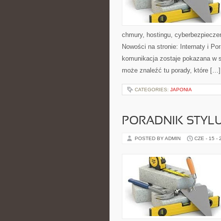
chmury, hostingu, cyberbezpiecz
Nowości na stronie: Internaty i P
komunikacja zostaje pokazana w sp
może znaleźć tu porady, które […]
CATEGORIES:
JAPONIA
PORADNIK STYL
POSTED BY ADMIN
CZE - 15 -