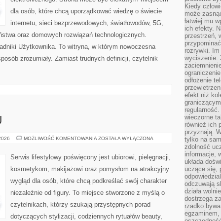
Kiedy człow
dla osób, które chcą uporządkować wiedzę o świecie
może zasnąć 
łatwiej mu 
internetu, sieci bezprzewodowych, światłowodów, 5G,
ich efekty.
eństwa oraz domowych rozwiązań technologicznych.
przestrzeń, 
przypominać
oradniki Użytkownika. To witryna, w którym nowoczesna
rozrywki. Im
wyciszenie.
osób zrozumiały. Zamiast trudnych definicji, czytelnik
zaciemnienie
ograniczenie
odłożenie te
przewietrzen
efekt niż ko
graniczącym 
regularność.
wieczorne ta
U
również ich 
przyznają. W
PORADNIK
 2026
MOŻLIWOŚĆ KOMENTOWANIA
ZOSTAŁA WYŁĄCZONA
tylko na sam
STYLU
zdolność uc
informacje, 
Serwis lifestylowy poświęcony jest ubiorowi, pielęgnacji,
układa dośw
kosmetykom, makijażowi oraz pomysłom na atrakcyjny
uczące się, 
odpowiedzia
wygląd dla osób, które chcą podkreślać swój charakter
odczuwają s
działa wolnie
niezależnie od figury. To miejsce stworzone z myślą o
dostrzega za
czytelnikach, którzy szukają przystępnych porad
rzadko bywa
egzaminem, 
dotyczących stylizacji, codziennych rytuałów beauty,
oszczędność