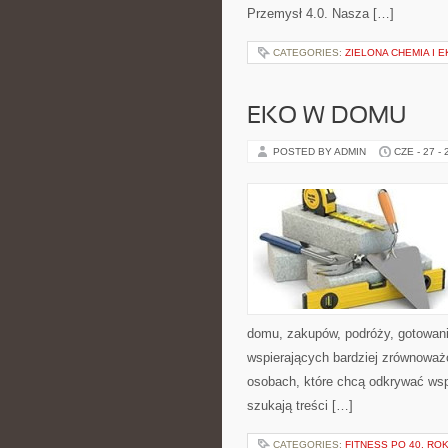
Przemysł 4.0. Nasza […]
CATEGORIES:
ZIELONA CHEMIA I 
EKO W DOMU
POSTED BY ADMIN
CZE - 27 -
domu, zakupów, podróży, gotowania
wspierających bardziej zrównoważo
osobach, które chcą odkrywać ws
szukają treści […]
CATEGORIES:
FITNESS PO 40. RO