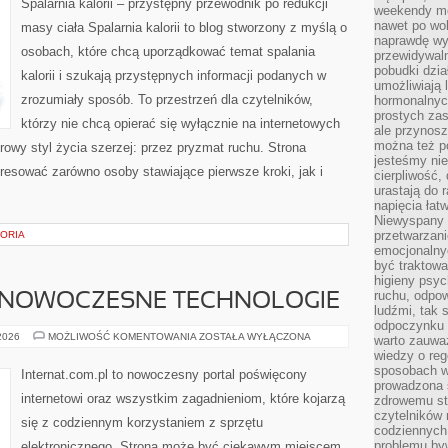
Spalarnia kalorii – przystępny przewodnik po redukcji
weekendy mo
nawet po wol
masy ciała Spalarnia kalorii to blog stworzony z myślą o
naprawdę wy
osobach, które chcą uporządkować temat spalania
przewidywaln
pobudki dzia
kalorii i szukają przystępnych informacji podanych w
umożliwiają 
zrozumiały sposób. To przestrzeń dla czytelników,
hormonalnych
prostych zas
którzy nie chcą opierać się wyłącznie na internetowych
ale przynosz
można też p
rowy styl życia szerzej: przez pryzmat ruchu. Strona
jesteśmy ni
resować zarówno osoby stawiające pierwsze kroki, jak i
cierpliwość,
urastają do 
napięcia łatw
Niewyspany 
przetwarzan
TORIA
emocjonalny
być traktowa
higieny psyc
ruchu, odpow
 NOWOCZESNE TECHNOLOGIE
ludźmi, tak
odpoczynku 
ŚWIATŁOWODY
 2026
MOŻLIWOŚĆ KOMENTOWANIA
ZOSTAŁA WYŁĄCZONA
warto zauwa
I
wiedzy o reg
NOWOCZESNE
TECHNOLOGIE
sposobach wy
Internat.com.pl to nowoczesny portal poświęcony
prowadzona
internetowi oraz wszystkim zagadnieniom, które kojarzą
zdrowemu sty
czytelników
się z codziennym korzystaniem z sprzętu
codziennyc
problemu by
elektronicznego. Strona może być ciekawym miejscem