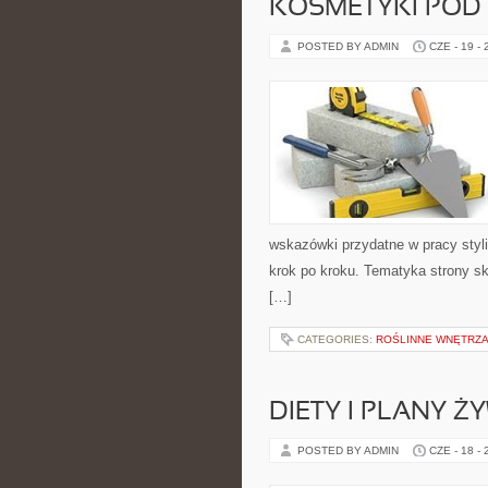
KOSMETYKI POD
POSTED BY ADMIN
CZE - 19 -
wskazówki przydatne w pracy styli
krok po kroku. Tematyka strony sk
[…]
CATEGORIES:
ROŚLINNE WNĘTRZA
DIETY I PLANY Ż
POSTED BY ADMIN
CZE - 18 -