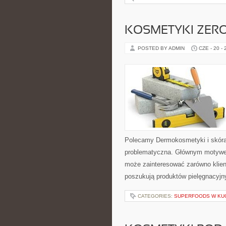
KOSMETYKI ZER
POSTED BY ADMIN
CZE - 20 -
Polecamy Dermokosmetyki i skóra
problematyczna. Głównym motywem
może zainteresować zarówno klient
poszukują produktów pielęgnacyjn
CATEGORIES:
SUPERFOODS W KU