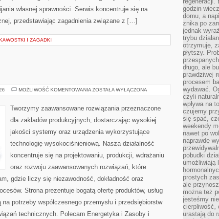
regeneracji
godzin wiecz
ania własnej sprawności. Serwis koncentruje się na
domu, a nap
znej, przedstawiając zagadnienia związane z […]
znika po zam
jednak wyra
trybu działa
KAWOSTKI I ZAGADKI
otrzymuje, z
płytszy. Pro
przespanych
długo, ale b
prawdziwej r
procesem bar
wydawać. Og
PRZEMYSŁ
026
MOŻLIWOŚĆ KOMENTOWANIA
ZOSTAŁA WYŁĄCZONA
4.0
czyli natura
wpływa na to
Tworzymy zaawansowane rozwiązania przeznaczone
czujemy przy
się spać, cz
dla zakładów produkcyjnych, dostarczając wysokiej
weekendy mo
jakości systemy oraz urządzenia wykorzystujące
nawet po wol
naprawdę wy
technologię wysokociśnieniową. Nasza działalność
przewidywaln
koncentruje się na projektowaniu, produkcji, wdrażaniu
pobudki dzia
umożliwiają 
oraz rozwoju zaawansowanych rozwiązań, które
hormonalnych
prostych zas
am, gdzie liczy się niezawodność, dokładność oraz
ale przynosz
esów. Strona prezentuje bogatą ofertę produktów, usług
można też p
jesteśmy ni
ją na potrzeby współczesnego przemysłu i przedsiębiorstw
cierpliwość,
iązań technicznych. Polecam Energetyka i Zasoby i
urastają do 