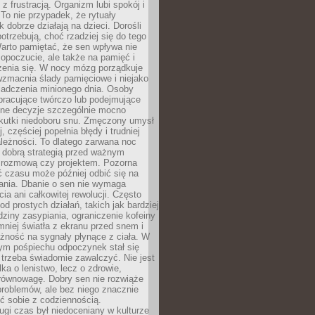
z frustracją. Organizm lubi spokój i
 To nie przypadek, że rytuały
k dobrze działają na dzieci. Dorośli
potrzebują, choć rzadziej się do tego
arto pamiętać, że sen wpływa nie
opoczucie, ale także na pamięć i
zenia się. W nocy mózg porządkuje
wzmacnia ślady pamięciowe i niejako
iadczenia minionego dnia. Osoby
pracujące twórczo lub podejmujące
lne decyzje szczególnie mocno
kutki niedoboru snu. Zmęczony umysł
j, częściej popełnia błędy i trudniej
leżności. To dlatego zarwana noc
 dobrą strategią przed ważnym
rozmową czy projektem. Pozorna
 czasu może później odbić się na
łania. Dbanie o sen nie wymaga
cia ani całkowitej rewolucji. Często
od prostych działań, takich jak bardziej
dziny zasypiania, ograniczenie kofeiny
niej światła z ekranu przed snem i
żność na sygnały płynące z ciała. W
nym pośpiechu odpoczynek stał się
trzeba świadomie zawalczyć. Nie jest
lka o lenistwo, lecz o zdrowie,
 równowagę. Dobry sen nie rozwiąże
roblemów, ale bez niego znacznie
zić sobie z codziennością.
ugi czas był niedoceniany w kulturze