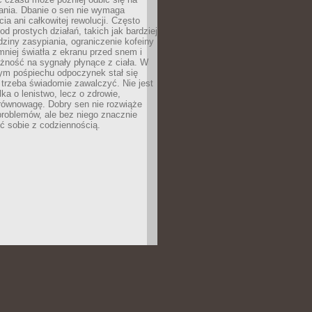
łania. Dbanie o sen nie wymaga
cia ani całkowitej rewolucji. Często
od prostych działań, takich jak bardziej
dziny zasypiania, ograniczenie kofeiny
niej światła z ekranu przed snem i
żność na sygnały płynące z ciała. W
nym pośpiechu odpoczynek stał się
trzeba świadomie zawalczyć. Nie jest
lka o lenistwo, lecz o zdrowie,
 równowagę. Dobry sen nie rozwiąże
roblemów, ale bez niego znacznie
zić sobie z codziennością.