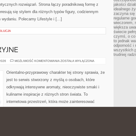
metycznych rozwiązań. Strona łączy poradnikową formę z
jakości dzia
idealnego ży
eresują się stylem dla różnych typów figury, codziennym
zaczyna się 
regularne go
 wydaniu. Polecamy Lifestyle i […]
wieczorem, m
większa uwa
OLUCJA
świecie peł
czymś, o co 
to jednak wa
odporność i
RYJNE
wszystkich p
trudniej rad
IKONY
 2026
MOŻLIWOŚĆ KOMENTOWANIA
ZOSTAŁA WYŁĄCZONA
PERFUMERYJNE
Orientalno-przyprawowy charakter tej strony sprawia, że
jest to serwis stworzony z myślą o osobach, które
odkrywają intensywne aromaty, nieoczywiste smaki i
kulinarne inspiracje z różnych stron świata. To
internetowa przestrzeń, która może zainteresować
zarówno osoby eksperymentujące w kuchni, jak i tych,
ednio dobrane przyprawy potrafią całkowicie odmienić
a strony koncentruje się wokół smaków inspirowanych
znacznie szerszy, ponieważ […]