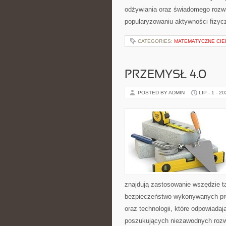
odżywiania oraz świadomego rozwij
popularyzowaniu aktywności fizyc
CATEGORIES:
MATEMATYCZNE CIE
PRZEMYSŁ 4.0
POSTED BY ADMIN
LIP - 1 - 2
znajdują zastosowanie wszędzie t
bezpieczeństwo wykonywanych proc
oraz technologii, które odpowiada
poszukujących niezawodnych rozw