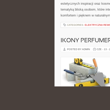
estetycznych inspiracji oraz kos
tematyką bliską osobom, które int
komfortem i pięknem w naturalnym
CATEGORIES:
ELEKTRYCZNA REW
IKONY PERFUME
POSTED BY ADMIN
CZE - 13 -
którzy od dawna wiedzą, że odpowi
nawet najprostsze danie. Tematyk
Wschodem, ale jej charakter jest 