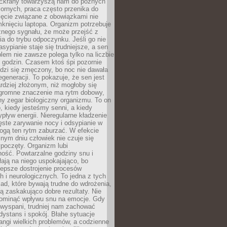
. Ekrany towarzyszą nam do późnych
ornych, praca często przenika do
ięcie związane z obowiązkami nie
knięciu laptopa. Organizm potrzebuje
źnego sygnału, że może przejść z
nia do trybu odpoczynku. Jeśli go nie
asypianie staje się trudniejsze, a sen
blem nie zawsze polega tylko na liczbie
 godzin. Czasem ktoś śpi pozornie
udzi się zmęczony, bo noc nie dawała
egeneracji. To pokazuje, że sen jest
dziej złożonym, niż mogłoby się
romne znaczenie ma rytm dobowy,
lny zegar biologiczny organizmu. To on
, kiedy jesteśmy senni, a kiedy
pływ energii. Nieregularne kładzenie
ęste zarywanie nocy i odsypianie w
gą ten rytm zaburzać. W efekcie
nym dniu człowiek nie czuje się
poczęty. Organizm lubi
ość. Powtarzalne godziny snu i
łają na niego uspokajająco, bo
lepsze dostrojenie procesów
 i neurologicznych. To jedna z tych
ad, które bywają trudne do wdrożenia,
ą zaskakująco dobre rezultaty. Nie
ominąć wpływu snu na emocje. Gdy
ewyspani, trudniej nam zachować
 dystans i spokój. Błahe sytuacje
rangi wielkich problemów, a codzienne