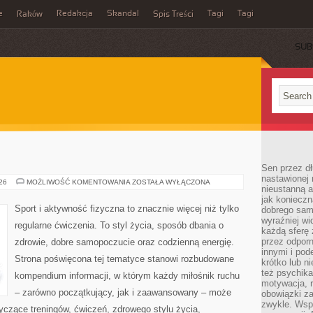
e
Redakcja
Skandal
Tagi
Tagi
Raków
Spis Treści
SUB
Sen przez dł
nastawionej 
FITNESS
026
MOŻLIWOŚĆ KOMENTOWANIA
ZOSTAŁA WYŁĄCZONA
nieustanną a
jak konieczn
Sport i aktywność fizyczna to znacznie więcej niż tylko
dobrego sam
wyraźniej wi
regularne ćwiczenia. To styl życia, sposób dbania o
każdą sferę 
przez odporn
zdrowie, dobre samopoczucie oraz codzienną energię.
innymi i pod
Strona poświęcona tej tematyce stanowi rozbudowane
krótko lub ni
też psychika
kompendium informacji, w którym każdy miłośnik ruchu
motywacja, r
– zarówno początkujący, jak i zaawansowany – może
obowiązki za
zwykle. Wspó
yczące treningów, ćwiczeń, zdrowego stylu życia,