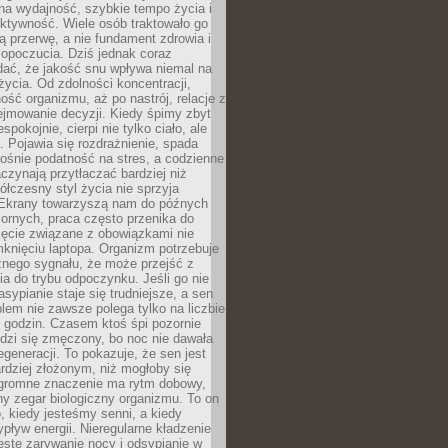
na wydajność, szybkie tempo życia i
ktywność. Wiele osób traktowało go
ą przerwę, a nie fundament zdrowia i
opoczucia. Dziś jednak coraz
dać, że jakość snu wpływa niemal na
życia. Od zdolności koncentracji,
ość organizmu, aż po nastrój, relacje z
ejmowanie decyzji. Kiedy śpimy zbyt
espokojnie, cierpi nie tylko ciało, ale
. Pojawia się rozdrażnienie, spada
ośnie podatność na stres, a codzienne
czynają przytłaczać bardziej niż
łczesny styl życia nie sprzyja
. Ekrany towarzyszą nam do późnych
ornych, praca często przenika do
ięcie związane z obowiązkami nie
knięciu laptopa. Organizm potrzebuje
źnego sygnału, że może przejść z
nia do trybu odpoczynku. Jeśli go nie
asypianie staje się trudniejsze, a sen
blem nie zawsze polega tylko na liczbie
 godzin. Czasem ktoś śpi pozornie
udzi się zmęczony, bo noc nie dawała
egeneracji. To pokazuje, że sen jest
dziej złożonym, niż mogłoby się
romne znaczenie ma rytm dobowy,
lny zegar biologiczny organizmu. To on
, kiedy jesteśmy senni, a kiedy
pływ energii. Nieregularne kładzenie
ęste zarywanie nocy i odsypianie w