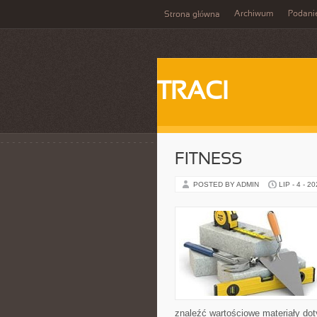
Archiwum
Podani
Strona główna
TRACI
FITNESS
POSTED BY ADMIN
LIP - 4 - 2
znaleźć wartościowe materiały dot