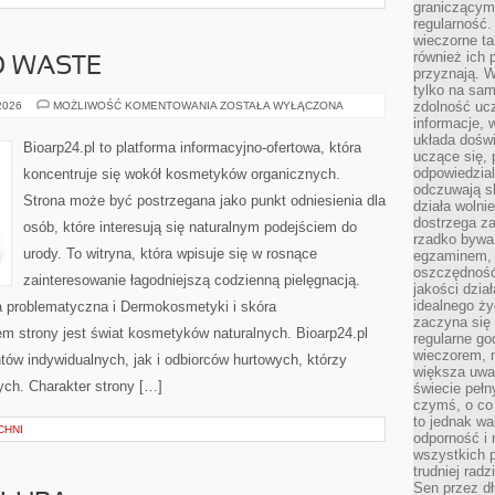
graniczącym 
regularność.
wieczorne ta
również ich 
O WASTE
przyznają. W
tylko na sam
KOSMETYKI
zdolność uc
 2026
MOŻLIWOŚĆ KOMENTOWANIA
ZOSTAŁA WYŁĄCZONA
ZERO
informacje, 
WASTE
układa dośw
Bioarp24.pl to platforma informacyjno-ofertowa, która
uczące się, 
odpowiedzia
koncentruje się wokół kosmetyków organicznych.
odczuwają s
Strona może być postrzegana jako punkt odniesienia dla
działa wolnie
dostrzega za
osób, które interesują się naturalnym podejściem do
rzadko bywa
urody. To witryna, która wpisuje się w rosnące
egzaminem, 
oszczędność
zainteresowanie łagodniejszą codzienną pielęgnacją.
jakości dzia
idealnego ży
 problematyczna i Dermokosmetyki i skóra
zaczyna się 
 strony jest świat kosmetyków naturalnych. Bioarp24.pl
regularne go
wieczorem, m
ów indywidualnych, jak i odbiorców hurtowych, którzy
większa uwa
ych. Charakter strony […]
świecie peł
czymś, o co 
to jednak wa
CHNI
odporność i
wszystkich p
trudniej rad
Sen przez dł