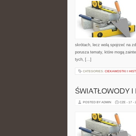
skrótach, lecz wolą spojrzeć na zd
porusza tematy, które mogą zainte
tych, […]
CATEGORIES:
CIEKAWOSTKI I HIS
ŚWIATŁOWODY I
POSTED BY ADMIN
CZE - 17 -