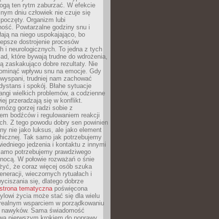
gą ten rytm zaburzać. W efekcie
nym dniu człowiek nie czuje się
poczęty. Organizm lubi
ość. Powtarzalne godziny snu i
łają na niego uspokajająco, bo
lepsze dostrojenie procesów
 i neurologicznych. To jedna z tych
ad, które bywają trudne do wdrożenia,
ą zaskakująco dobre rezultaty. Nie
ominąć wpływu snu na emocje. Gdy
ewyspani, trudniej nam zachować
 dystans i spokój. Błahe sytuacje
rangi wielkich problemów, a codzienne
iej przeradzają się w konflikt.
mózg gorzej radzi sobie z
iem bodźców i regulowaniem reakcji
ch. Z tego powodu dobry sen powinien
ny nie jako luksus, ale jako element
hicznej. Tak samo jak potrzebujemy
iedniego jedzenia i kontaktu z innymi
 samo potrzebujemy prawdziwego
nocą. W połowie rozważań o śnie
żyć, że coraz więcej osób szuka
eneracji, wieczornych rytuałach i
ciszania się, dlatego dobrze
strona tematyczna
poświęcona
lowi życia może stać się dla wielu
 realnym wsparciem w porządkowaniu
h nawyków. Sama świadomość
wa pierwszym krokiem do poprawy.