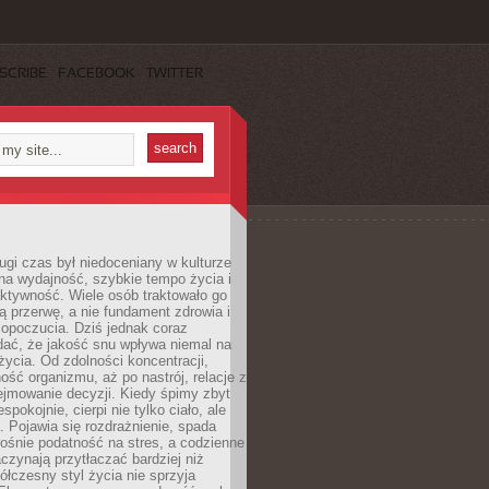
SCRIBE
FACEBOOK
TWITTER
ugi czas był niedoceniany w kulturze
na wydajność, szybkie tempo życia i
ktywność. Wiele osób traktowało go
ą przerwę, a nie fundament zdrowia i
opoczucia. Dziś jednak coraz
dać, że jakość snu wpływa niemal na
życia. Od zdolności koncentracji,
ość organizmu, aż po nastrój, relacje z
ejmowanie decyzji. Kiedy śpimy zbyt
espokojnie, cierpi nie tylko ciało, ale
. Pojawia się rozdrażnienie, spada
ośnie podatność na stres, a codzienne
czynają przytłaczać bardziej niż
łczesny styl życia nie sprzyja