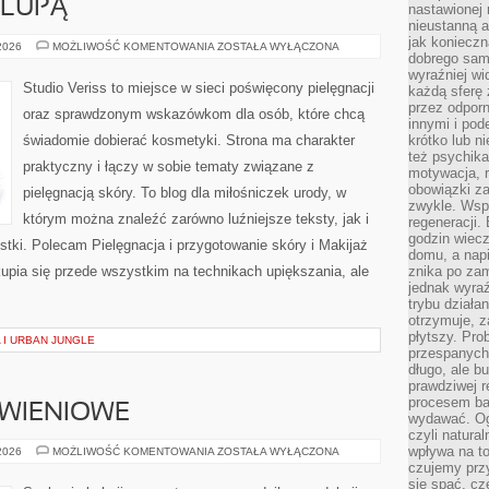
 LUPĄ
nastawionej 
nieustanną a
jak konieczn
KOSMETYKI
 2026
MOŻLIWOŚĆ KOMENTOWANIA
ZOSTAŁA WYŁĄCZONA
dobrego sam
POD
LUPĄ
wyraźniej wi
Studio Veriss to miejsce w sieci poświęcony pielęgnacji
każdą sferę 
przez odporn
oraz sprawdzonym wskazówkom dla osób, które chcą
innymi i pod
świadomie dobierać kosmetyki. Strona ma charakter
krótko lub ni
też psychika
praktyczny i łączy w sobie tematy związane z
motywacja, r
obowiązki za
pielęgnacją skóry. To blog dla miłośniczek urody, w
zwykle. Wspó
którym można znaleźć zarówno luźniejsze teksty, jak i
regeneracji
godzin wiecz
stki. Polecam Pielęgnacja i przygotowanie skóry i Makijaż
domu, a nap
upia się przede wszystkim na technikach upiększania, ale
znika po zam
jednak wyra
trybu działa
otrzymuje, z
płytszy. Pro
 I URBAN JUNGLE
przespanych
długo, ale b
prawdziwej r
procesem bar
YWIENIOWE
wydawać. Og
czyli natura
wpływa na to
DIETY
 2026
MOŻLIWOŚĆ KOMENTOWANIA
ZOSTAŁA WYŁĄCZONA
I
czujemy przy
PLANY
się spać, cz
ŻYWIENIOWE