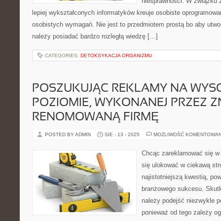
niesprawności. W związku 
lepiej wykształconych informatyków kreuje osobiste oprogramowa
osobistych wymagań. Nie jest to przedmiotem prostą bo aby utw
należy posiadać bardzo rozległą wiedzę […]
CATEGORIES:
DETOKSYKACJA ORGANIZMU
POSZUKUJĄC REKLAMY NA WYS
POZIOMIE, WYKONANEJ PRZEZ Z
RENOMOWANĄ FIRMĘ
POSTED BY ADMIN
SIE - 13 - 2025
MOŻLIWOŚĆ KOMENTOWA
Chcąc zareklamować się w
się ulokować w ciekawą str
najistotniejszą kwestią, p
branżowego sukcesu. Skutk
należy podejść niezwykle po
ponieważ od tego zależy og