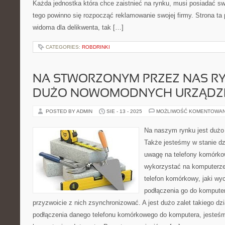
Każda jednostka która chce zaistnieć na rynku, musi posiadać sw
tego powinno się rozpocząć reklamowanie swojej firmy. Strona ta
widoma dla delikwenta, tak […]
CATEGORIES:
ROBDRINKI
NA STWORZONYM PRZEZ NAS RY
DUŻO NOWOMODNYCH URZĄDZ
POSTED BY ADMIN
SIE - 13 - 2025
MOŻLIWOŚĆ KOMENTOWA
Na naszym rynku jest duż
Także jesteśmy w stanie dz
uwagę na telefony komórko
wykorzystać na komputerze.
telefon komórkowy, jaki w
podłączenia go do kompute
przyzwoicie z nich zsynchronizować. A jest dużo zalet takiego dz
podłączenia danego telefonu komórkowego do komputera, jesteś