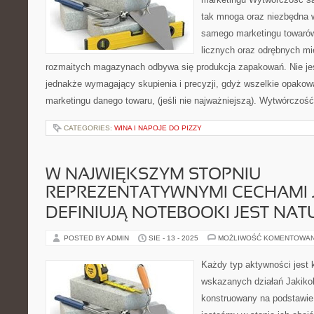
tak mnoga oraz niezbędna 
samego marketingu towarów
licznych oraz odrębnych mie
rozmaitych magazynach odbywa się produkcja zapakowań. Nie jes
jednakże wymagający skupienia i precyzji, gdyż wszelkie opakowa
marketingu danego towaru, (jeśli nie najważniejszą). Wytwórczoś
CATEGORIES:
WINA I NAPOJE DO PIZZY
W NAJWIĘKSZYM STOPNIU
REPREZENTATYWNYMI CECHAMI 
DEFINIUJĄ NOTEBOOKI JEST NAT
POSTED BY ADMIN
SIE - 13 - 2025
MOŻLIWOŚĆ KOMENTOWA
Każdy typ aktywności jest
wskazanych działań Jakikolw
konstruowany na podstawie