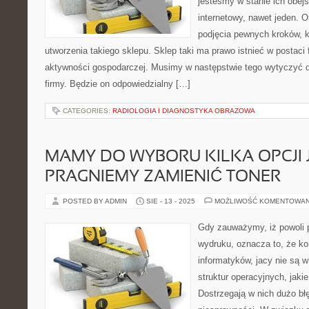
jesteśmy w stanie ich obejś
internetowy, nawet jeden. 
podjęcia pewnych kroków, 
utworzenia takiego sklepu. Sklep taki ma prawo istnieć w postaci f
aktywności gospodarczej. Musimy w następstwie tego wytyczyć do
firmy. Będzie on odpowiedzialny […]
CATEGORIES:
RADIOLOGIA I DIAGNOSTYKA OBRAZOWA
MAMY DO WYBORU KILKA OPCJI J
PRAGNIEMY ZAMIENIĆ TONER
POSTED BY ADMIN
SIE - 13 - 2025
MOŻLIWOŚĆ KOMENTOWA
Gdy zauważymy, iż powoli 
wydruku, oznacza to, że ko
informatyków, jacy nie są w
struktur operacyjnych, jaki
Dostrzegają w nich dużo b