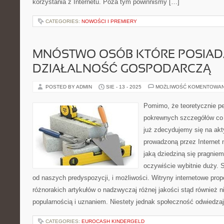
korzystania z Internetu. Poza tym powinniśmy […]
CATEGORIES:
NOWOŚCI I PREMIERY
MNÓSTWO OSÓB KTÓRE POSIAD
DZIAŁALNOŚĆ GOSPODARCZĄ
POSTED BY ADMIN
SIE - 13 - 2025
MOŻLIWOŚĆ KOMENTOWA
Pomimo, że teoretycznie p
pokrewnych szczegółów co 
już zdecydujemy się na ak
prowadzoną przez Internet 
jaką dziedziną się pragniem
oczywiście wybitnie duży. 
od naszych predyspozycji, i możliwości. Witryny internetowe prop
różnorakich artykułów o nadzwyczaj różnej jakości stąd również n
popularnością i uznaniem. Niestety jednak społeczność odwiedza
CATEGORIES:
EUROCASH KINDERGELD