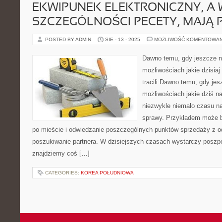
EKWIPUNEK ELEKTRONICZNY, A 
SZCZEGÓLNOŚCI PECETY, MAJĄ 
POSTED BY ADMIN
SIE - 13 - 2025
MOŻLIWOŚĆ KOMENTOWA
Dawno temu, gdy jeszcze ni
możliwościach jakie dzisiaj
tracili Dawno temu, gdy jesz
możliwościach jakie dziś nam
niezwykle niemało czasu na
sprawy. Przykładem może b
po mieście i odwiedzanie poszczególnych punktów sprzedaży z o
poszukiwanie partnera. W dzisiejszych czasach wystarczy poszp
znajdziemy coś […]
CATEGORIES:
KOREA POŁUDNIOWA