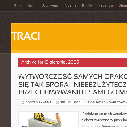
Archiwum
Podanie
Redakcja
Skan
Strona główna
Raków
TRACI
Archive for 13 sierpnia, 2025
WYTWÓRCZOŚĆ SAMYCH OPAK
SIĘ TAK SPORA I NIEBEZUŻYTEC
PRZECHOWYWANIU I SAMEGO M
POSTED BY ADMIN
SIE - 13 - 2025
MOŻLIWOŚĆ KOMENTOWA
Produkcja samych zapakowań
niebezużyteczna w przech
marketingu Wytwórczość s