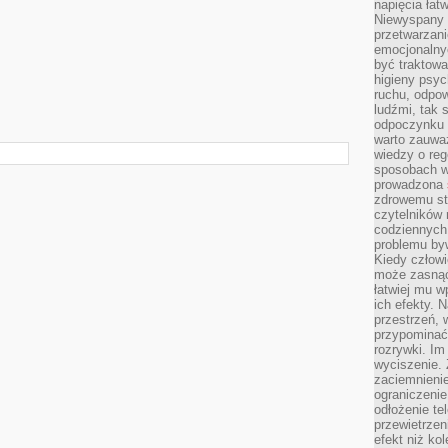
napięcia łatw
Niewyspany 
przetwarzan
emocjonalny
być traktowa
higieny psyc
ruchu, odpow
ludźmi, tak
odpoczynku 
warto zauwa
wiedzy o reg
sposobach wy
prowadzona
zdrowemu sty
czytelników
codziennyc
problemu by
Kiedy człow
może zasnąć 
łatwiej mu 
ich efekty.
przestrzeń, 
przypominać
rozrywki. Im
wyciszenie.
zaciemnienie
ograniczenie
odłożenie te
przewietrzen
efekt niż ko