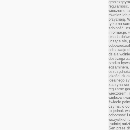
graniczącym 
regularność.
wieczorne ta
również ich 
przyznają. W
tylko na sam
zdolność uc
informacje, 
układa dośw
uczące się, 
odpowiedzia
odczuwają s
działa wolnie
dostrzega za
rzadko bywa
egzaminem, 
oszczędność
jakości dzia
idealnego ży
zaczyna się 
regularne go
wieczorem, m
większa uwa
świecie peł
czymś, o co 
to jednak wa
odporność i
wszystkich p
trudniej rad
Sen przez dł