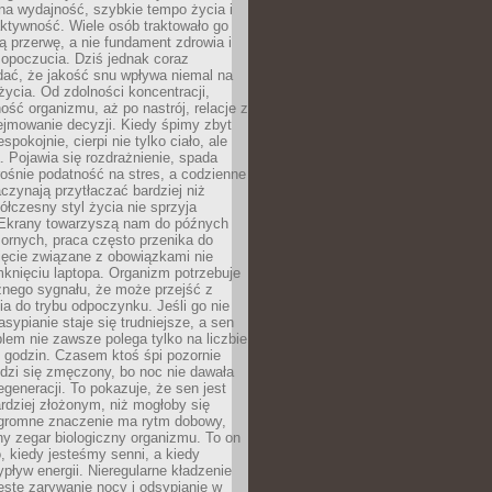
na wydajność, szybkie tempo życia i
ktywność. Wiele osób traktowało go
ą przerwę, a nie fundament zdrowia i
opoczucia. Dziś jednak coraz
dać, że jakość snu wpływa niemal na
życia. Od zdolności koncentracji,
ość organizmu, aż po nastrój, relacje z
ejmowanie decyzji. Kiedy śpimy zbyt
espokojnie, cierpi nie tylko ciało, ale
. Pojawia się rozdrażnienie, spada
ośnie podatność na stres, a codzienne
czynają przytłaczać bardziej niż
łczesny styl życia nie sprzyja
. Ekrany towarzyszą nam do późnych
ornych, praca często przenika do
ięcie związane z obowiązkami nie
knięciu laptopa. Organizm potrzebuje
źnego sygnału, że może przejść z
nia do trybu odpoczynku. Jeśli go nie
asypianie staje się trudniejsze, a sen
blem nie zawsze polega tylko na liczbie
 godzin. Czasem ktoś śpi pozornie
udzi się zmęczony, bo noc nie dawała
egeneracji. To pokazuje, że sen jest
dziej złożonym, niż mogłoby się
romne znaczenie ma rytm dobowy,
lny zegar biologiczny organizmu. To on
, kiedy jesteśmy senni, a kiedy
pływ energii. Nieregularne kładzenie
ęste zarywanie nocy i odsypianie w