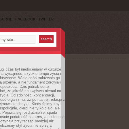
SCRIBE
FACEBOOK
TWITTER
ugi czas był niedoceniany w kulturze
na wydajność, szybkie tempo życia i
ktywność. Wiele osób traktowało go
ą przerwę, a nie fundament zdrowia i
opoczucia. Dziś jednak coraz
dać, że jakość snu wpływa niemal na
życia. Od zdolności koncentracji,
ość organizmu, aż po nastrój, relacje z
ejmowanie decyzji. Kiedy śpimy zbyt
espokojnie, cierpi nie tylko ciało, ale
. Pojawia się rozdrażnienie, spada
ośnie podatność na stres, a codzienne
czynają przytłaczać bardziej niż
łczesny styl życia nie sprzyja