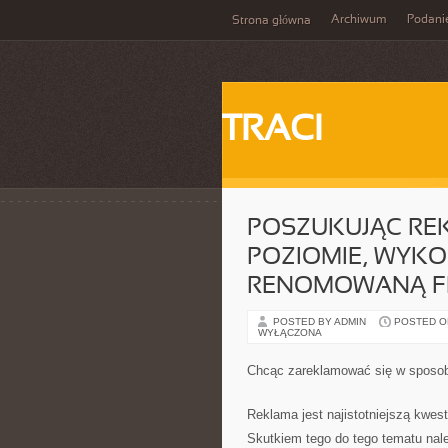
Archiwum
Podani
Strona główna
TRACI
POSZUKUJĄC RE
POZIOMIE, WYKO
RENOMOWANĄ F
POSTED BY ADMIN
POSTED ON 
WYŁĄCZONA
Chcąc zareklamować się w sposob
Reklama jest najistotniejszą kwe
Skutkiem tego do tego tematu nale