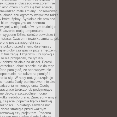
iek rozumie, dlaczego wieczorem nie
albo czemu budzi się bez energii,
wprowadzać małe zmiany i obserwować
 Na jakość snu ogromny wpływ ma także
w której śpimy. Sypialnia nie powinna
 biura, magazynu ani centrum
 więcej w niej bodźców, tym trudniej o
 Znaczenie mają temperatura,
, wygodne łóżko, świeże powietrze i
 hałasu. Czasem niewielka zmiana, jak
lefonu poza zasięg ręki czy
ie pokoju przed snem, daje lepszy
lejne próby zasypiania przy zmęczeniu
z frustracją. Organizm lubi spokój i
 To nie przypadek, że rytuały
k dobrze działają na dzieci. Dorośli
potrzebują, choć rzadziej się do tego
arto pamiętać, że sen wpływa nie
opoczucie, ale także na pamięć i
zenia się. W nocy mózg porządkuje
wzmacnia ślady pamięciowe i niejako
iadczenia minionego dnia. Osoby
pracujące twórczo lub podejmujące
lne decyzje szczególnie mocno
kutki niedoboru snu. Zmęczony umysł
j, częściej popełnia błędy i trudniej
leżności. To dlatego zarwana noc
 dobrą strategią przed ważnym
rozmową czy projektem. Pozorna
 czasu może później odbić się na