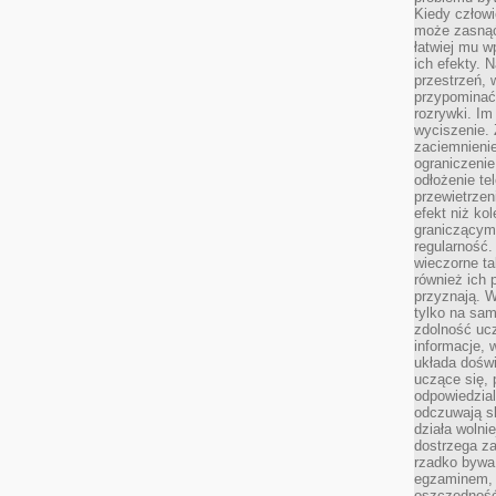
Kiedy człow
może zasnąć 
łatwiej mu 
ich efekty.
przestrzeń, 
przypominać
rozrywki. Im
wyciszenie.
zaciemnienie
ograniczenie
odłożenie te
przewietrzen
efekt niż ko
graniczącym 
regularność.
wieczorne ta
również ich 
przyznają. W
tylko na sam
zdolność uc
informacje, 
układa dośw
uczące się, 
odpowiedzia
odczuwają s
działa wolnie
dostrzega za
rzadko bywa
egzaminem, 
oszczędność