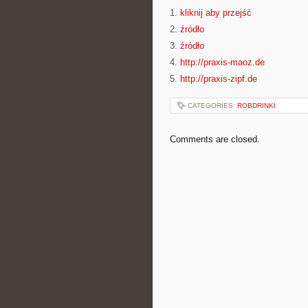
1.
kliknij aby przejść
2.
źródło
3.
źródło
4.
http://praxis-maoz.de
5.
http://praxis-zipf.de
CATEGORIES:
ROBDRINKI
Comments are closed.