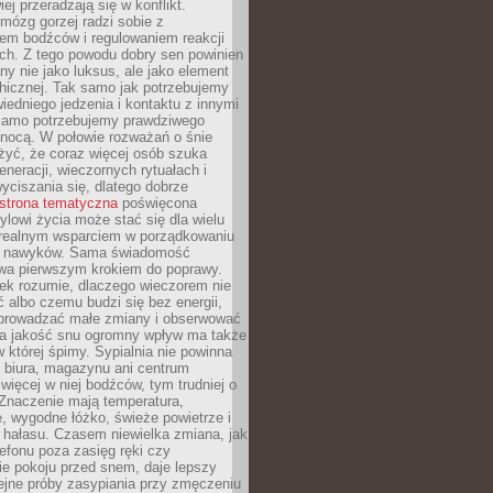
iej przeradzają się w konflikt.
mózg gorzej radzi sobie z
iem bodźców i regulowaniem reakcji
ch. Z tego powodu dobry sen powinien
ny nie jako luksus, ale jako element
hicznej. Tak samo jak potrzebujemy
iedniego jedzenia i kontaktu z innymi
 samo potrzebujemy prawdziwego
nocą. W połowie rozważań o śnie
żyć, że coraz więcej osób szuka
eneracji, wieczornych rytuałach i
ciszania się, dlatego dobrze
strona tematyczna
poświęcona
lowi życia może stać się dla wielu
 realnym wsparciem w porządkowaniu
h nawyków. Sama świadomość
wa pierwszym krokiem do poprawy.
iek rozumie, dlaczego wieczorem nie
albo czemu budzi się bez energii,
wprowadzać małe zmiany i obserwować
 Na jakość snu ogromny wpływ ma także
w której śpimy. Sypialnia nie powinna
 biura, magazynu ani centrum
 więcej w niej bodźców, tym trudniej o
 Znaczenie mają temperatura,
, wygodne łóżko, świeże powietrze i
 hałasu. Czasem niewielka zmiana, jak
lefonu poza zasięg ręki czy
ie pokoju przed snem, daje lepszy
lejne próby zasypiania przy zmęczeniu