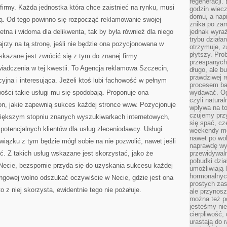
regeneracji
firmy. Każda jednostka która chce zaistnieć na rynku, musi
godzin wiecz
domu, a nap
wą. Od tego powinno się rozpocząć reklamowanie swojej
znika po zam
etna i widoma dla delikwenta, tak by była również dla niego
jednak wyra
trybu działa
ajrzy na tą stronę, jeśli nie będzie ona pozycjonowana w
otrzymuje, z
płytszy. Pro
kazane jest zwrócić się z tym do znanej firmy
przespanych
iadczenia w tej kwestii. To Agencja reklamowa Szczecin,
długo, ale b
prawdziwej r
kcyjna i interesująca. Jeżeli ktoś lubi fachowość w pełnym
procesem bar
wości takie usługi mu się spodobają. Proponuje ona
wydawać. Og
czyli natura
n, jakie zapewnią sukces każdej stronce www. Pozycjonuje
wpływa na to
czujemy przy
jwiększym stopniu znanych wyszukiwarkach internetowych,
się spać, cz
 potencjalnych klientów dla usług zleceniodawcy. Usługi
weekendy mo
nawet po wol
wiązku z tym będzie mógł sobie na nie pozwolić, nawet jeśli
naprawdę wy
ć. Z takich usług wskazane jest skorzystać, jako że
przewidywaln
pobudki dzia
Necie, bezspornie przyda się do uzyskania sukcesu każdej
umożliwiają 
hormonalnych
tingowej wolno odszukać oczywiście w Necie, gdzie jest ona
prostych zas
z niej skorzysta, ewidentnie tego nie pożałuje.
ale przynosz
można też p
jesteśmy ni
cierpliwość,
urastają do 