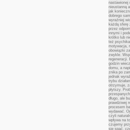
nastawionej 
nieustanną a
jak konieczn
dobrego sam
wyraźniej wi
każdą sferę 
przez odporn
innymi i pod
krótko lub ni
też psychika
motywacja, r
obowiązki za
zwykle. Wspó
regeneracji
godzin wiecz
domu, a nap
znika po zam
jednak wyra
trybu działa
otrzymuje, z
płytszy. Pro
przespanych
długo, ale b
prawdziwej r
procesem bar
wydawać. Og
czyli natura
wpływa na to
czujemy przy
się spać, cz