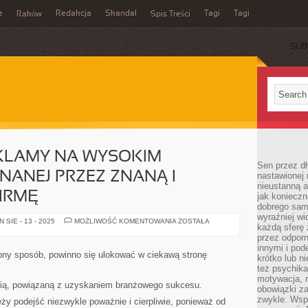
e
Redakcja
Skandal
Tagi
Tagi
Raków
Spis Treści
SUB
KLAMY NA WYSOKIM
Sen przez dł
NANEJ PRZEZ ZNANĄ I
nastawionej 
nieustanną a
IRMĘ
jak konieczn
dobrego sam
wyraźniej wi
POSZUKUJĄC
SIE - 13 - 2025
MOŻLIWOŚĆ KOMENTOWANIA
ZOSTAŁA
każdą sferę 
REKLAMY
NA
przez odporn
WYSOKIM
innymi i pod
POZIOMIE,
ny sposób, powinno się ulokować w ciekawą stronę
krótko lub ni
WYKONANEJ
PRZEZ
też psychika
ZNANĄ
motywacja, r
I
stią, powiązaną z uzyskaniem branżowego sukcesu.
obowiązki za
RENOMOWANĄ
FIRMĘ
zwykle. Wspó
ży podejść niezwykle poważnie i cierpliwie, ponieważ od