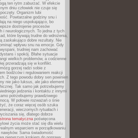
gą ten rytm zaburzać. W efekcie
nym dniu człowiek nie czuje się
poczęty. Organizm lubi
ość. Powtarzalne godziny snu i
łają na niego uspokajająco, bo
lepsze dostrojenie procesów
 i neurologicznych. To jedna z tych
ad, które bywają trudne do wdrożenia,
ą zaskakująco dobre rezultaty. Nie
ominąć wpływu snu na emocje. Gdy
ewyspani, trudniej nam zachować
 dystans i spokój. Błahe sytuacje
rangi wielkich problemów, a codzienne
iej przeradzają się w konflikt.
mózg gorzej radzi sobie z
iem bodźców i regulowaniem reakcji
ch. Z tego powodu dobry sen powinien
ny nie jako luksus, ale jako element
hicznej. Tak samo jak potrzebujemy
iedniego jedzenia i kontaktu z innymi
 samo potrzebujemy prawdziwego
nocą. W połowie rozważań o śnie
żyć, że coraz więcej osób szuka
eneracji, wieczornych rytuałach i
ciszania się, dlatego dobrze
strona tematyczna
poświęcona
lowi życia może stać się dla wielu
 realnym wsparciem w porządkowaniu
h nawyków. Sama świadomość
wa pierwszym krokiem do poprawy.