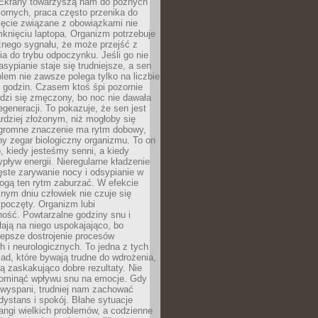
. Ekrany towarzyszą nam do późnych
ornych, praca często przenika do
ięcie związane z obowiązkami nie
knięciu laptopa. Organizm potrzebuje
źnego sygnału, że może przejść z
nia do trybu odpoczynku. Jeśli go nie
asypianie staje się trudniejsze, a sen
blem nie zawsze polega tylko na liczbie
 godzin. Czasem ktoś śpi pozornie
udzi się zmęczony, bo noc nie dawała
egeneracji. To pokazuje, że sen jest
dziej złożonym, niż mogłoby się
romne znaczenie ma rytm dobowy,
lny zegar biologiczny organizmu. To on
, kiedy jesteśmy senni, a kiedy
pływ energii. Nieregularne kładzenie
ęste zarywanie nocy i odsypianie w
gą ten rytm zaburzać. W efekcie
nym dniu człowiek nie czuje się
poczęty. Organizm lubi
ość. Powtarzalne godziny snu i
łają na niego uspokajająco, bo
lepsze dostrojenie procesów
 i neurologicznych. To jedna z tych
ad, które bywają trudne do wdrożenia,
ą zaskakująco dobre rezultaty. Nie
ominąć wpływu snu na emocje. Gdy
ewyspani, trudniej nam zachować
 dystans i spokój. Błahe sytuacje
rangi wielkich problemów, a codzienne