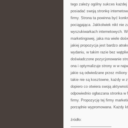
tego zależy ogólny sukces każdej 
posiadać swoją stronkę interneto
firmy. Strona ta powinna być konkr
pociągająca. Jakkolwiek nikt nie z
wyszukiwarkach internetowych. Ws
marketingowej, jaka ma wiele dośw
jakiej propozycja jest bardzo atra
wydaniu, w takim razie bez wątpli
doświadczone pozycjonowanie stro
ona i optymalizuje strony w w na
jakie są odwiedzane przez miliony
takie nie są kosztowne, każdy w z
dopiero co otwiera swoją aktywnoś
odpowiednio ogłaszana stronka w 
firmy. Propozycję tej firmy marke
porządnie wypromowana. Każdy kto 
źródło:
———————————