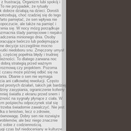
z frustracją. Organizm lubi spokój i
 To nie przypadek, że rytuały
k dobrze działają na dzieci. Dorośli
potrzebują, choć rzadziej się do tego
arto pamiętać, że sen wpływa nie
opoczucie, ale także na pamięć i
zenia się. W nocy mózg porządkuje
wzmacnia ślady pamięciowe i niejako
iadczenia minionego dnia. Osoby
pracujące twórczo lub podejmujące
lne decyzje szczególnie mocno
kutki niedoboru snu. Zmęczony umysł
j, częściej popełnia błędy i trudniej
leżności. To dlatego zarwana noc
 dobrą strategią przed ważnym
rozmową czy projektem. Pozorna
 czasu może później odbić się na
łania. Dbanie o sen nie wymaga
cia ani całkowitej rewolucji. Często
od prostych działań, takich jak bardziej
dziny zasypiania, ograniczenie kofeiny
niej światła z ekranu przed snem i
żność na sygnały płynące z ciała. W
nym pośpiechu odpoczynek stał się
trzeba świadomie zawalczyć. Nie jest
lka o lenistwo, lecz o zdrowie,
 równowagę. Dobry sen nie rozwiąże
roblemów, ale bez niego znacznie
zić sobie z codziennością.
ugi czas był niedoceniany w kulturze