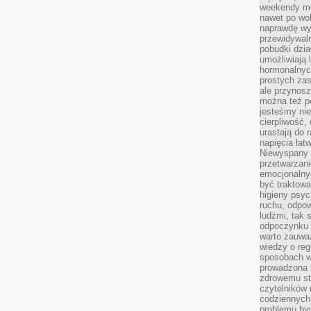
weekendy mo
nawet po wol
naprawdę wy
przewidywaln
pobudki dzia
umożliwiają 
hormonalnych
prostych zas
ale przynosz
można też p
jesteśmy ni
cierpliwość,
urastają do 
napięcia łatw
Niewyspany 
przetwarzan
emocjonalny
być traktowa
higieny psyc
ruchu, odpow
ludźmi, tak
odpoczynku 
warto zauwa
wiedzy o reg
sposobach wy
prowadzona
zdrowemu sty
czytelników
codziennyc
problemu by