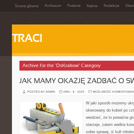
Archiwum
Podanie
Redakcja
Skan
Strona główna
Raków
TRACI
Archive for the ‘DsKrakow’ Category
JAK MAMY OKAZJĘ ZADBAĆ O S
POSTED BY ADMIN
GRU - 8 - 2025
MOŻLIWOŚĆ KOMENTOWAN
W jaki sposób możemy ukry
skierowany do kobiet po czt
wiedzieć, że to poważna gr
starzeje, zatem wielkie ko
sobie sprawę, iż kult młodo