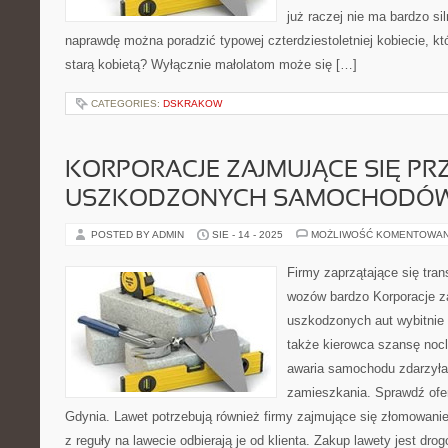
już raczej nie ma bardzo si
naprawdę można poradzić typowej czterdziestoletniej kobiecie, kt
starą kobietą? Wyłącznie małolatom może się […]
CATEGORIES:
DSKRAKOW
KORPORACJE ZAJMUJĄCE SIĘ P
USZKODZONYCH SAMOCHODÓW 
POSTED BY ADMIN
SIE - 14 - 2025
MOŻLIWOŚĆ KOMENTOWA
Firmy zaprzątające się tr
wozów bardzo Korporacje za
uszkodzonych aut wybitnie 
także kierowca szansę noc
awaria samochodu zdarzyła 
zamieszkania. Sprawdź ofert
Gdynia. Lawet potrzebują również firmy zajmujące się złomowa
z reguły na lawecie odbierają je od klienta. Zakup lawety jest dr