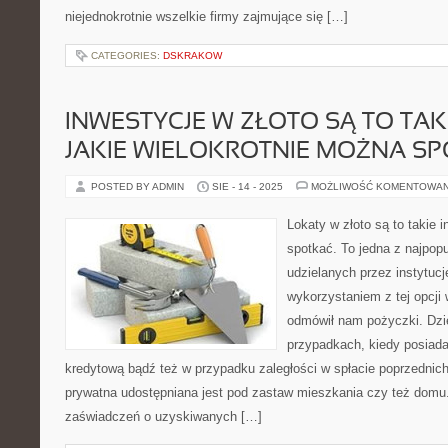
niejednokrotnie wszelkie firmy zajmujące się […]
CATEGORIES:
DSKRAKOW
INWESTYCJE W ZŁOTO SĄ TO TAK
JAKIE WIELOKROTNIE MOŻNA SP
POSTED BY ADMIN
SIE - 14 - 2025
MOŻLIWOŚĆ KOMENTOWA
Lokaty w złoto są to takie 
spotkać. To jedna z najpop
udzielanych przez instytuc
wykorzystaniem z tej opcji 
odmówił nam pożyczki. Dzie
przypadkach, kiedy posiad
kredytową bądź też w przypadku zaległości w spłacie poprzedni
prywatna udostępniana jest pod zastaw mieszkania czy też domu. 
zaświadczeń o uzyskiwanych […]