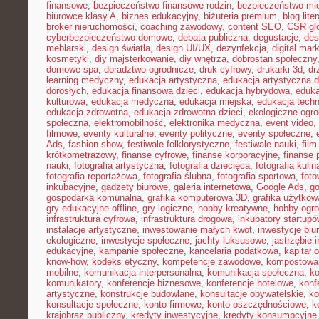
finansowe
,
bezpieczeństwo finansowe rodzin
,
bezpieczeństwo mie
biurowce klasy A
,
biznes edukacyjny
,
biżuteria premium
,
blog lite
broker nieruchomości
,
coaching zawodowy
,
content SEO
,
CSR gl
cyberbezpieczeństwo domowe
,
debata publiczna
,
degustacje
,
des
meblarski
,
design światła
,
design UI/UX
,
dezynfekcja
,
digital mar
kosmetyki
,
diy majsterkowanie
,
diy wnętrza
,
dobrostan społeczny
domowe spa
,
doradztwo ogrodnicze
,
druk cyfrowy
,
drukarki 3d
,
dr
learning medyczny
,
edukacja artystyczna
,
edukacja artystyczna d
dorosłych
,
edukacja finansowa dzieci
,
edukacja hybrydowa
,
eduka
kulturowa
,
edukacja medyczna
,
edukacja miejska
,
edukacja tech
edukacja zdrowotna
,
edukacja zdrowotna dzieci
,
ekologiczne ogro
społeczna
,
elektromobilność
,
elektronika medyczna
,
event video
,
filmowe
,
eventy kulturalne
,
eventy polityczne
,
eventy społeczne
,
Ads
,
fashion show
,
festiwale folklorystyczne
,
festiwale nauki
,
fil
krótkometrażowy
,
finanse cyfrowe
,
finanse korporacyjne
,
finanse 
nauki
,
fotografia artystyczna
,
fotografia dziecięca
,
fotografia kulin
fotografia reportażowa
,
fotografia ślubna
,
fotografia sportowa
,
foto
inkubacyjne
,
gadżety biurowe
,
galeria internetowa
,
Google Ads
,
go
gospodarka komunalna
,
grafika komputerowa 3D
,
grafika użytkow
gry edukacyjne offline
,
gry logiczne
,
hobby kreatywne
,
hobby ogro
infrastruktura cyfrowa
,
infrastruktura drogowa
,
inkubatory startupó
instalacje artystyczne
,
inwestowanie małych kwot
,
inwestycje biu
ekologiczne
,
inwestycje społeczne
,
jachty luksusowe
,
jastrzębie 
edukacyjne
,
kampanie społeczne
,
kancelaria podatkowa
,
kapitał 
know-how
,
kodeks etyczny
,
kompetencje zawodowe
,
kompostowa
mobilne
,
komunikacja interpersonalna
,
komunikacja społeczna
,
ko
komunikatory
,
konferencje biznesowe
,
konferencje hotelowe
,
konf
artystyczne
,
konstrukcje budowlane
,
konsultacje obywatelskie
,
ko
konsultacje społeczne
,
konto firmowe
,
konto oszczędnościowe
,
k
krajobraz publiczny
,
kredyty inwestycyjne
,
kredyty konsumpcyjne