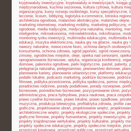
kryptowaluty inwestycyjne
,
kryptowaluty w inwestycjach
,
księga g
międzynarodowa
,
kuchnia sezonowa
,
kultura cyfrowa
,
kultura mie
organizacyjna
,
kursy rozwoju osobistego
,
kursy specjalistyczne
,
l
leczenie
,
liceum
,
lobbying
,
logistyka e-commerce
,
lotniska region
architektura ogrodowa
,
malarstwo abstrakcyjne
,
malarstwo olejne
marketing internetowy
,
marketing mobilny
,
marketing polityczny
,
m
ogrodowe
,
media tradycyjne
,
medycyna naturalna
,
mentoring
,
men
inteligentne
,
mikroekonomia
,
mikroelektronika
,
mikrofinanse
,
moda
monitoring rynku inwestycji
,
multimedia edukacyjne
,
multimedia ku
edukacji
,
muzyka elektroniczna
,
nauka gry na gitarze
,
nauka gry n
nawozy naturalne
,
nowoczesne biuro
,
ochrona danych osobowych
konsumenta
,
ochrona zdrowia
,
ogród japoński
,
ogród nowoczesny
zimowy
,
ogrodnictwo miejskie
,
oleje
,
opieka nad seniorami
,
opiek
oprogramowanie biznesowe
,
optyka
,
organizacja konferencji
,
orga
domowe
,
paleniska ogrodowe
,
parki logistyczne
,
pastel
,
patenty
,
p
pielęgnacja naturalna
,
pielęgniarstwo
,
piwowarstwo domowe
,
plan
planowanie kariery
,
planowanie urbanistyczne
,
platformy edukacyj
podatki lokalne
,
podcasts marketing
,
podróże biznesowe
,
podróże
filmowe
,
polityka przestrzenna
,
polityka społeczna
,
pomoc międz
poradnictwo rodzinne
,
porady podatkowe
,
porady rozwojowe
,
portf
biznesowe
,
pośrednictwo biznesowe
,
pozycjonowanie stron
,
poży
administracyjna
,
praca hybrydowa
,
praca naukowa
,
praca zespoło
prawo cywilne biznesowe
,
prawo lokalne
,
prawo spadkowe
,
privat
muzyczna
,
produkcja telewizyjna
,
profilaktyka zdrowia
,
profile z
graficzne
,
projektowanie ubrań
,
projektowanie wnętrz
,
projektowan
architektoniczne wnętrz
,
projekty ekologiczne społeczne
,
projekty
graficzne firmowe
,
projekty humanitarne
,
projekty inwestycyjne
,
p
projekty krajobrazowe wertykalne
,
projekty kulturalne
,
projekty m
projekty społeczne edukacyjne
,
projekty społeczne miejskie
,
prze
przestrzeń kreatywna
,
przestrzeń publiczna
,
przestrzeń wirtualna