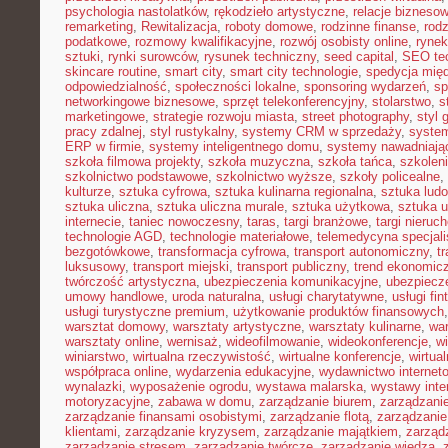
psychologia nastolatków
,
rękodzieło artystyczne
,
relacje bizneso
remarketing
,
Rewitalizacja
,
roboty domowe
,
rodzinne finanse
,
rodz
podatkowe
,
rozmowy kwalifikacyjne
,
rozwój osobisty online
,
rynek
sztuki
,
rynki surowców
,
rysunek techniczny
,
seed capital
,
SEO te
skincare routine
,
smart city
,
smart city technologie
,
spedycja mię
odpowiedzialność
,
społeczności lokalne
,
sponsoring wydarzeń
,
sp
networkingowe biznesowe
,
sprzęt telekonferencyjny
,
stolarstwo
,
s
marketingowe
,
strategie rozwoju miasta
,
street photography
,
styl 
pracy zdalnej
,
styl rustykalny
,
systemy CRM w sprzedaży
,
syste
ERP w firmie
,
systemy inteligentnego domu
,
systemy nawadniają
szkoła filmowa projekty
,
szkoła muzyczna
,
szkoła tańca
,
szkolen
szkolnictwo podstawowe
,
szkolnictwo wyższe
,
szkoły policealne
,
kulturze
,
sztuka cyfrowa
,
sztuka kulinarna regionalna
,
sztuka lud
sztuka uliczna
,
sztuka uliczna murale
,
sztuka użytkowa
,
sztuka 
internecie
,
taniec nowoczesny
,
taras
,
targi branżowe
,
targi nieruc
technologie AGD
,
technologie materiałowe
,
telemedycyna specjal
bezgotówkowe
,
transformacja cyfrowa
,
transport autonomiczny
,
t
luksusowy
,
transport miejski
,
transport publiczny
,
trend ekonomic
twórczość artystyczna
,
ubezpieczenia komunikacyjne
,
ubezpiecz
umowy handlowe
,
uroda naturalna
,
usługi charytatywne
,
usługi fin
usługi turystyczne premium
,
użytkowanie produktów finansowych
warsztat domowy
,
warsztaty artystyczne
,
warsztaty kulinarne
,
wa
warsztaty online
,
wernisaż
,
wideofilmowanie
,
wideokonferencje
,
w
winiarstwo
,
wirtualna rzeczywistość
,
wirtualne konferencje
,
wirtual
współpraca online
,
wydarzenia edukacyjne
,
wydawnictwo internet
wynalazki
,
wyposażenie ogrodu
,
wystawa malarska
,
wystawy inte
motoryzacyjne
,
zabawa w domu
,
zarządzanie biurem
,
zarządzan
zarządzanie finansami osobistymi
,
zarządzanie flotą
,
zarządzanie
klientami
,
zarządzanie kryzysem
,
zarządzanie majątkiem
,
zarząd
zarządzanie stresem
,
zarządzanie twórcze
,
zarządzanie wiedzą
,