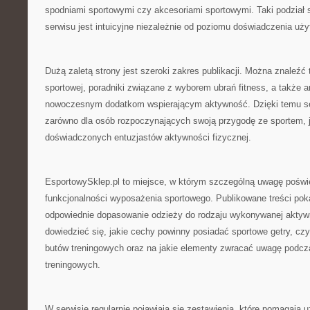
spodniami sportowymi czy akcesoriami sportowymi. Taki podział s
serwisu jest intuicyjne niezależnie od poziomu doświadczenia uż
Dużą zaletą strony jest szeroki zakres publikacji. Można znaleźć 
sportowej, poradniki związane z wyborem ubrań fitness, a także 
nowoczesnym dodatkom wspierającym aktywność. Dzięki temu ser
zarówno dla osób rozpoczynających swoją przygodę ze sportem, ja
doświadczonych entuzjastów aktywności fizycznej.
EsportowySklep.pl to miejsce, w którym szczególną uwagę poświę
funkcjonalności wyposażenia sportowego. Publikowane treści poka
odpowiednie dopasowanie odzieży do rodzaju wykonywanej aktyw
dowiedzieć się, jakie cechy powinny posiadać sportowe getry, cz
butów treningowych oraz na jakie elementy zwracać uwagę podcz
treningowych.
W serwisie regularnie pojawiają się zestawienia, które pomagaj