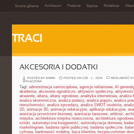
Archiwum
Podanie
Redakcja
Skan
Strona główna
Raków
TRACI
AKCESORIA I DODATKI
POSTED BY ADMIN
POSTED ON CZE - 1 - 2026
MOŻLIWOŚĆ K
WYŁĄCZONA
Tagi:
administracja samorządowa
,
agencje reklamowe
,
AI genera
akademia
,
akcesoria ogrodnicze
,
aktywizm społeczny
,
aktywność
akwarele
,
altana
,
altany ogrodowe
,
analityka internetowa
,
analiza
analiza ekonomiczna
,
analiza podaży
,
analiza popytu
,
analiza pr
nieruchomości
,
analiza sprzedaży
,
analiza SWOT osobista
,
analiz
2D
,
animacje 3D
,
animacje edukacyjne
,
aplikacje edukacyjne
,
ara
aranżacja przestrzeni biurowej
,
aranżacje tarasowe
,
arbitraż
,
archi
miejska
,
architektura miejska nowoczesna
,
architektura ogrodowa
sztuki
,
automatyczna księgowość
,
automatyzacja domowa
,
badan
marketingowe
,
badania opinii publicznej
,
badania społeczne
,
bala
cyfrowa
,
bankowość mobilna
,
baza klientów
,
bezpieczeństwo do