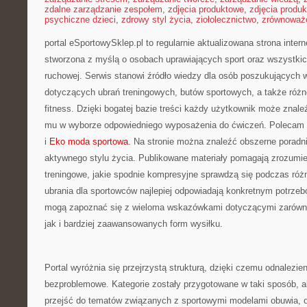
zdalne zarządzanie zespołem
,
zdjęcia produktowe
,
zdjęcia produ
psychiczne dzieci
,
zdrowy styl życia
,
ziołolecznictwo
,
zrównoważo
portal eSportowySklep.pl to regularnie aktualizowana strona intern
stworzona z myślą o osobach uprawiających sport oraz wszystki
ruchowej. Serwis stanowi źródło wiedzy dla osób poszukujących 
dotyczących ubrań treningowych, butów sportowych, a także różn
fitness. Dzięki bogatej bazie treści każdy użytkownik może znal
mu w wyborze odpowiedniego wyposażenia do ćwiczeń. Polecam Tr
i
Eko moda sportowa
. Na stronie można znaleźć obszerne poradn
aktywnego stylu życia. Publikowane materiały pomagają zrozumie
treningowe, jakie spodnie kompresyjne sprawdzą się podczas róż
ubrania dla sportowców najlepiej odpowiadają konkretnym potrzeb
mogą zapoznać się z wieloma wskazówkami dotyczącymi zarówno
jak i bardziej zaawansowanych form wysiłku.
Portal wyróżnia się przejrzystą strukturą, dzięki czemu odnalezieni
bezproblemowe. Kategorie zostały przygotowane w taki sposób, 
przejść do tematów związanych z sportowymi modelami obuwia, o