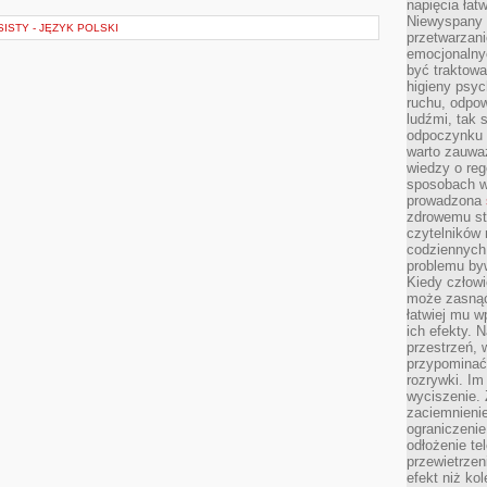
napięcia łatw
Niewyspany 
STY - JĘZYK POLSKI
przetwarzan
emocjonalny
być traktowa
higieny psyc
ruchu, odpow
ludźmi, tak
odpoczynku 
warto zauwa
wiedzy o reg
sposobach wy
prowadzona
zdrowemu sty
czytelników
codziennyc
problemu by
Kiedy człow
może zasnąć 
łatwiej mu 
ich efekty.
przestrzeń, 
przypominać
rozrywki. Im
wyciszenie.
zaciemnienie
ograniczenie
odłożenie te
przewietrzen
efekt niż ko