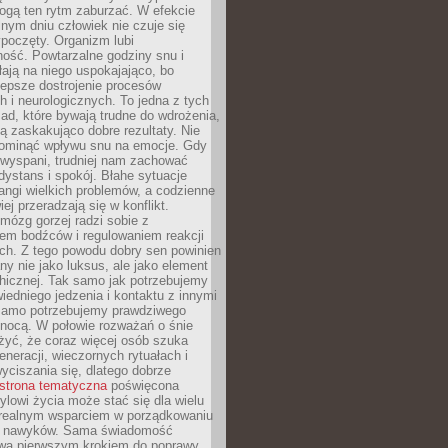
gą ten rytm zaburzać. W efekcie
nym dniu człowiek nie czuje się
poczęty. Organizm lubi
ość. Powtarzalne godziny snu i
łają na niego uspokajająco, bo
lepsze dostrojenie procesów
 i neurologicznych. To jedna z tych
ad, które bywają trudne do wdrożenia,
ą zaskakująco dobre rezultaty. Nie
ominąć wpływu snu na emocje. Gdy
ewyspani, trudniej nam zachować
 dystans i spokój. Błahe sytuacje
rangi wielkich problemów, a codzienne
iej przeradzają się w konflikt.
mózg gorzej radzi sobie z
iem bodźców i regulowaniem reakcji
ch. Z tego powodu dobry sen powinien
ny nie jako luksus, ale jako element
hicznej. Tak samo jak potrzebujemy
iedniego jedzenia i kontaktu z innymi
 samo potrzebujemy prawdziwego
nocą. W połowie rozważań o śnie
żyć, że coraz więcej osób szuka
eneracji, wieczornych rytuałach i
ciszania się, dlatego dobrze
strona tematyczna
poświęcona
lowi życia może stać się dla wielu
 realnym wsparciem w porządkowaniu
h nawyków. Sama świadomość
wa pierwszym krokiem do poprawy.