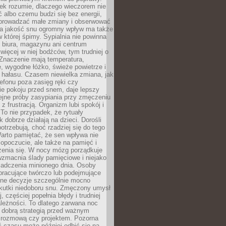
iek rozumie, dlaczego wieczorem nie
albo czemu budzi się bez energii,
wprowadzać małe zmiany i obserwować
 Na jakość snu ogromny wpływ ma także
w której śpimy. Sypialnia nie powinna
 biura, magazynu ani centrum
 więcej w niej bodźców, tym trudniej o
 Znaczenie mają temperatura,
, wygodne łóżko, świeże powietrze i
 hałasu. Czasem niewielka zmiana, jak
lefonu poza zasięg ręki czy
ie pokoju przed snem, daje lepszy
lejne próby zasypiania przy zmęczeniu
z frustracją. Organizm lubi spokój i
 To nie przypadek, że rytuały
k dobrze działają na dzieci. Dorośli
potrzebują, choć rzadziej się do tego
arto pamiętać, że sen wpływa nie
opoczucie, ale także na pamięć i
zenia się. W nocy mózg porządkuje
wzmacnia ślady pamięciowe i niejako
iadczenia minionego dnia. Osoby
pracujące twórczo lub podejmujące
lne decyzje szczególnie mocno
kutki niedoboru snu. Zmęczony umysł
j, częściej popełnia błędy i trudniej
leżności. To dlatego zarwana noc
 dobrą strategią przed ważnym
rozmową czy projektem. Pozorna
 czasu może później odbić się na