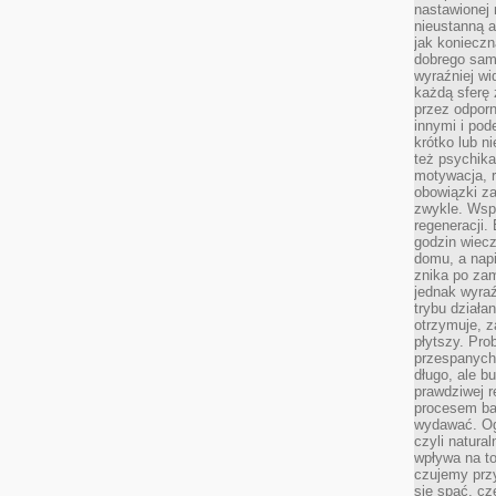
nastawionej 
nieustanną a
jak konieczn
dobrego sam
wyraźniej wi
każdą sferę 
przez odporn
innymi i pod
krótko lub ni
też psychika
motywacja, r
obowiązki za
zwykle. Wspó
regeneracji
godzin wiecz
domu, a nap
znika po zam
jednak wyra
trybu działa
otrzymuje, z
płytszy. Pro
przespanych
długo, ale b
prawdziwej r
procesem bar
wydawać. Og
czyli natura
wpływa na to
czujemy przy
się spać, cz