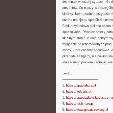
doskonały w każdej sytuacji. Nie 
prezentów. Co należy w szczególno
bielizny, która powinna przypaść 
bardzo umiejętny sposób dopasowa
Czyli przykładowo bielizna nocna 
dopasowana. Również należy pamięt
idealnym stanie. A więc dobrym wyj
wyłącznie od renomowanych produc
osoby, którą chcemy obdarować. A
przepada za figami, nie powinniś
ma żadnego problemu sprawić wł
źródło:
———————————
1.
https://spadlabuta.pl
2.
https://vulcans.pl
3.
https://przedszkole-kubus.com.
4.
https://rushmore.pl
5.
https://www.godziszewscy.pl