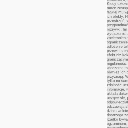
Kiedy człow
może zasnąć 
łatwiej mu 
ich efekty.
przestrzeń, 
przypominać
rozrywki. Im
wyciszenie.
zaciemnienie
ograniczenie
odłożenie te
przewietrzen
efekt niż ko
graniczącym 
regularność.
wieczorne ta
również ich 
przyznają. W
tylko na sam
zdolność uc
informacje, 
układa dośw
uczące się, 
odpowiedzia
odczuwają s
działa wolnie
dostrzega za
rzadko bywa
egzaminem, 
oszczędność