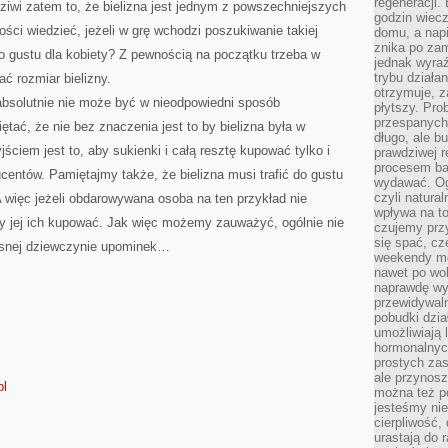
regeneracji
dziwi zatem to, że bielizna jest jednym z powszechniejszych
godzin wiecz
ści wiedzieć, jeżeli w grę wchodzi poszukiwanie takiej
domu, a nap
znika po zam
do gustu dla kobiety? Z pewnością na początku trzeba w
jednak wyra
trybu działa
ć rozmiar bielizny.
otrzymuje, z
absolutnie nie może być w nieodpowiedni sposób
płytszy. Pro
przespanych
ać, że nie bez znaczenia jest to by bielizna była w
długo, ale b
ściem jest to, aby sukienki i całą resztę kupować tylko i
prawdziwej r
procesem bar
entów. Pamiętajmy także, że bielizna musi trafić do gustu
wydawać. Og
czyli natura
 więc jeżeli obdarowywana osoba na ten przykład nie
wpływa na to
my jej ich kupować. Jak więc możemy zauważyć, ogólnie nie
czujemy przy
się spać, cz
asnej dziewczynie upominek…
weekendy mo
nawet po wol
naprawdę wy
przewidywaln
pobudki dzia
umożliwiają 
hormonalnych
prostych zas
ale przynosz
pl
można też p
jesteśmy ni
cierpliwość,
urastają do 