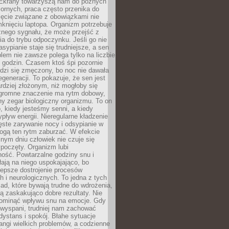
. Ekrany towarzyszą nam do późnych
ornych, praca często przenika do
ięcie związane z obowiązkami nie
knięciu laptopa. Organizm potrzebuje
źnego sygnału, że może przejść z
nia do trybu odpoczynku. Jeśli go nie
asypianie staje się trudniejsze, a sen
blem nie zawsze polega tylko na liczbie
 godzin. Czasem ktoś śpi pozornie
udzi się zmęczony, bo noc nie dawała
egeneracji. To pokazuje, że sen jest
dziej złożonym, niż mogłoby się
romne znaczenie ma rytm dobowy,
lny zegar biologiczny organizmu. To on
, kiedy jesteśmy senni, a kiedy
pływ energii. Nieregularne kładzenie
ęste zarywanie nocy i odsypianie w
gą ten rytm zaburzać. W efekcie
nym dniu człowiek nie czuje się
poczęty. Organizm lubi
ość. Powtarzalne godziny snu i
łają na niego uspokajająco, bo
lepsze dostrojenie procesów
 i neurologicznych. To jedna z tych
ad, które bywają trudne do wdrożenia,
ą zaskakująco dobre rezultaty. Nie
ominąć wpływu snu na emocje. Gdy
ewyspani, trudniej nam zachować
 dystans i spokój. Błahe sytuacje
rangi wielkich problemów, a codzienne