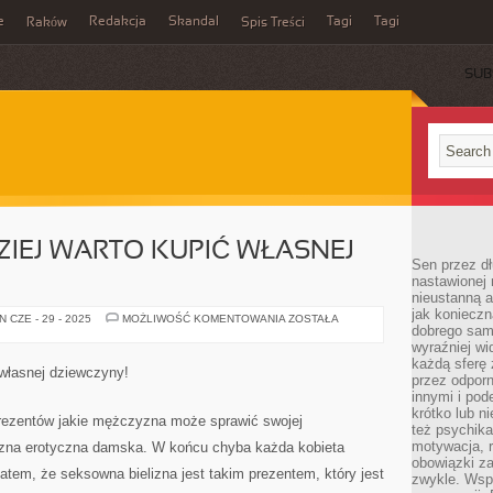
e
Redakcja
Skandal
Tagi
Tagi
Raków
Spis Treści
SUB
ZIEJ WARTO KUPIĆ WŁASNEJ
Sen przez dł
nastawionej 
nieustanną a
jak konieczn
CO
 CZE - 29 - 2025
MOŻLIWOŚĆ KOMENTOWANIA
ZOSTAŁA
dobrego sam
JAK
NAJBARDZIEJ
wyraźniej wi
WARTO
każdą sferę 
KUPIĆ
własnej dziewczyny!
WŁASNEJ
przez odporn
PARTNERCE?
innymi i pod
krótko lub ni
rezentów jakie mężczyzna może sprawić swojej
też psychika
motywacja, r
lizna erotyczna damska. W końcu chyba każda kobieta
obowiązki za
zatem, że seksowna bielizna jest takim prezentem, który jest
zwykle. Wspó