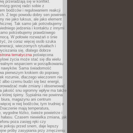
iej przeradzają się w konflikt.
mózg gorzej radzi sobie z
iem bodźców i regulowaniem reakcji
ch. Z tego powodu dobry sen powinien
ny nie jako luksus, ale jako element
hicznej. Tak samo jak potrzebujemy
iedniego jedzenia i kontaktu z innymi
 samo potrzebujemy prawdziwego
nocą. W połowie rozważań o śnie
żyć, że coraz więcej osób szuka
eneracji, wieczornych rytuałach i
ciszania się, dlatego dobrze
strona tematyczna
poświęcona
lowi życia może stać się dla wielu
 realnym wsparciem w porządkowaniu
h nawyków. Sama świadomość
wa pierwszym krokiem do poprawy.
iek rozumie, dlaczego wieczorem nie
albo czemu budzi się bez energii,
wprowadzać małe zmiany i obserwować
 Na jakość snu ogromny wpływ ma także
w której śpimy. Sypialnia nie powinna
 biura, magazynu ani centrum
 więcej w niej bodźców, tym trudniej o
 Znaczenie mają temperatura,
, wygodne łóżko, świeże powietrze i
 hałasu. Czasem niewielka zmiana, jak
lefonu poza zasięg ręki czy
ie pokoju przed snem, daje lepszy
lejne próby zasypiania przy zmęczeniu