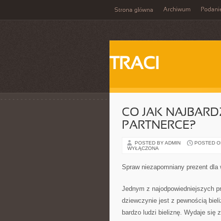
Archiwum
Podani
Strona główna
TRACI
CO JAK NAJBARD
PARTNERCE?
POSTED BY ADMIN
POSTED ON
WYŁĄCZONA
Spraw niezapomniany prezent dla 
Jednym z najodpowiedniejszych p
dziewczynie jest z pewnością bie
bardzo ludzi bieliznę. Wydaje się 