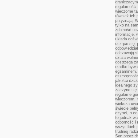
graniczącym 
regularność.
wieczorne ta
również ich 
przyznają. W
tylko na sam
zdolność uc
informacje, 
układa dośw
uczące się, 
odpowiedzia
odczuwają s
działa wolnie
dostrzega za
rzadko bywa
egzaminem, 
oszczędność
jakości dzia
idealnego ży
zaczyna się 
regularne go
wieczorem, m
większa uwa
świecie peł
czymś, o co 
to jednak wa
odporność i
wszystkich p
trudniej rad
Sen przez dł