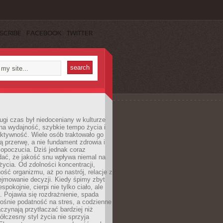
SCRIBE
FACEBOOK
TWITTER
ugi czas był niedoceniany w kulturze
na wydajność, szybkie tempo życia i
ktywność. Wiele osób traktowało go
ą przerwę, a nie fundament zdrowia i
opoczucia. Dziś jednak coraz
dać, że jakość snu wpływa niemal na
życia. Od zdolności koncentracji,
ość organizmu, aż po nastrój, relacje z
ejmowanie decyzji. Kiedy śpimy zbyt
espokojnie, cierpi nie tylko ciało, ale
. Pojawia się rozdrażnienie, spada
ośnie podatność na stres, a codzienne
czynają przytłaczać bardziej niż
łczesny styl życia nie sprzyja