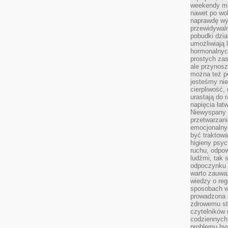
weekendy mo
nawet po wol
naprawdę wy
przewidywaln
pobudki dzia
umożliwiają 
hormonalnych
prostych zas
ale przynosz
można też p
jesteśmy ni
cierpliwość,
urastają do 
napięcia łatw
Niewyspany 
przetwarzan
emocjonalny
być traktowa
higieny psyc
ruchu, odpow
ludźmi, tak
odpoczynku 
warto zauwa
wiedzy o reg
sposobach wy
prowadzona
zdrowemu sty
czytelników
codziennyc
problemu by