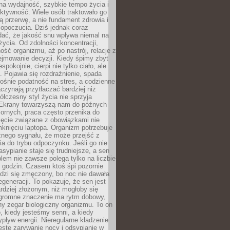
na wydajność, szybkie tempo życia i
ktywność. Wiele osób traktowało go
ą przerwę, a nie fundament zdrowia i
opoczucia. Dziś jednak coraz
dać, że jakość snu wpływa niemal na
życia. Od zdolności koncentracji,
ość organizmu, aż po nastrój, relacje z
ejmowanie decyzji. Kiedy śpimy zbyt
espokojnie, cierpi nie tylko ciało, ale
. Pojawia się rozdrażnienie, spada
ośnie podatność na stres, a codzienne
czynają przytłaczać bardziej niż
łczesny styl życia nie sprzyja
. Ekrany towarzyszą nam do późnych
ornych, praca często przenika do
ięcie związane z obowiązkami nie
knięciu laptopa. Organizm potrzebuje
źnego sygnału, że może przejść z
nia do trybu odpoczynku. Jeśli go nie
asypianie staje się trudniejsze, a sen
blem nie zawsze polega tylko na liczbie
 godzin. Czasem ktoś śpi pozornie
udzi się zmęczony, bo noc nie dawała
egeneracji. To pokazuje, że sen jest
dziej złożonym, niż mogłoby się
romne znaczenie ma rytm dobowy,
lny zegar biologiczny organizmu. To on
, kiedy jesteśmy senni, a kiedy
pływ energii. Nieregularne kładzenie
ęste zarywanie nocy i odsypianie w