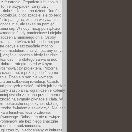
z frustracją. Organizm lubi spokój i
 To nie przypadek, że rytuały
k dobrze działają na dzieci. Dorośli
potrzebują, choć rzadziej się do tego
arto pamiętać, że sen wpływa nie
opoczucie, ale także na pamięć i
zenia się. W nocy mózg porządkuje
wzmacnia ślady pamięciowe i niejako
iadczenia minionego dnia. Osoby
pracujące twórczo lub podejmujące
lne decyzje szczególnie mocno
kutki niedoboru snu. Zmęczony umysł
j, częściej popełnia błędy i trudniej
leżności. To dlatego zarwana noc
 dobrą strategią przed ważnym
rozmową czy projektem. Pozorna
 czasu może później odbić się na
łania. Dbanie o sen nie wymaga
cia ani całkowitej rewolucji. Często
od prostych działań, takich jak bardziej
dziny zasypiania, ograniczenie kofeiny
niej światła z ekranu przed snem i
żność na sygnały płynące z ciała. W
nym pośpiechu odpoczynek stał się
trzeba świadomie zawalczyć. Nie jest
lka o lenistwo, lecz o zdrowie,
 równowagę. Dobry sen nie rozwiąże
roblemów, ale bez niego znacznie
zić sobie z codziennością.
ugi czas był niedoceniany w kulturze