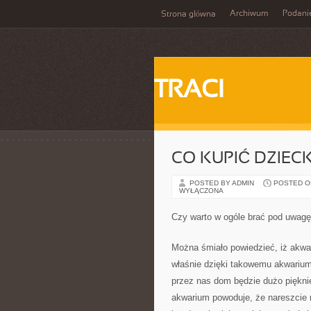
Archiwum
Podani
Strona główna
TRACI
CO KUPIĆ DZIEC
POSTED BY ADMIN
POSTED ON
WYŁĄCZONA
Czy warto w ogóle brać pod uwagę
Można śmiało powiedzieć, iż akwa
właśnie dzięki takowemu akwariu
przez nas dom będzie dużo piękni
akwarium powoduje, że nareszcie 