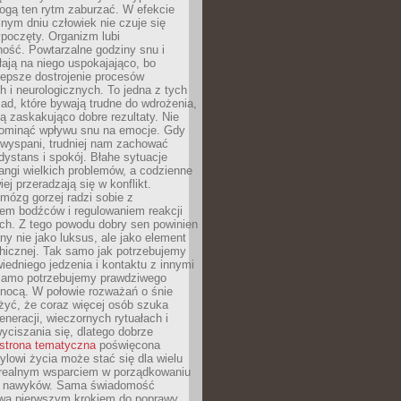
gą ten rytm zaburzać. W efekcie
nym dniu człowiek nie czuje się
poczęty. Organizm lubi
ość. Powtarzalne godziny snu i
łają na niego uspokajająco, bo
lepsze dostrojenie procesów
 i neurologicznych. To jedna z tych
ad, które bywają trudne do wdrożenia,
ą zaskakująco dobre rezultaty. Nie
ominąć wpływu snu na emocje. Gdy
ewyspani, trudniej nam zachować
 dystans i spokój. Błahe sytuacje
rangi wielkich problemów, a codzienne
iej przeradzają się w konflikt.
mózg gorzej radzi sobie z
iem bodźców i regulowaniem reakcji
ch. Z tego powodu dobry sen powinien
ny nie jako luksus, ale jako element
hicznej. Tak samo jak potrzebujemy
iedniego jedzenia i kontaktu z innymi
 samo potrzebujemy prawdziwego
nocą. W połowie rozważań o śnie
żyć, że coraz więcej osób szuka
eneracji, wieczornych rytuałach i
ciszania się, dlatego dobrze
strona tematyczna
poświęcona
lowi życia może stać się dla wielu
 realnym wsparciem w porządkowaniu
h nawyków. Sama świadomość
wa pierwszym krokiem do poprawy.