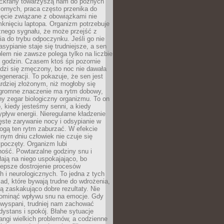
. Ekrany towarzyszą nam do późnych
ornych, praca często przenika do
ięcie związane z obowiązkami nie
knięciu laptopa. Organizm potrzebuje
źnego sygnału, że może przejść z
nia do trybu odpoczynku. Jeśli go nie
asypianie staje się trudniejsze, a sen
blem nie zawsze polega tylko na liczbie
 godzin. Czasem ktoś śpi pozornie
udzi się zmęczony, bo noc nie dawała
egeneracji. To pokazuje, że sen jest
dziej złożonym, niż mogłoby się
romne znaczenie ma rytm dobowy,
lny zegar biologiczny organizmu. To on
, kiedy jesteśmy senni, a kiedy
pływ energii. Nieregularne kładzenie
ęste zarywanie nocy i odsypianie w
gą ten rytm zaburzać. W efekcie
nym dniu człowiek nie czuje się
poczęty. Organizm lubi
ość. Powtarzalne godziny snu i
łają na niego uspokajająco, bo
lepsze dostrojenie procesów
 i neurologicznych. To jedna z tych
ad, które bywają trudne do wdrożenia,
ą zaskakująco dobre rezultaty. Nie
ominąć wpływu snu na emocje. Gdy
ewyspani, trudniej nam zachować
 dystans i spokój. Błahe sytuacje
rangi wielkich problemów, a codzienne