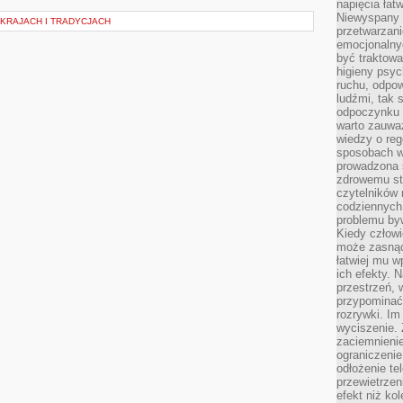
napięcia łatw
Niewyspany 
 KRAJACH I TRADYCJACH
przetwarzan
emocjonalny
być traktowa
higieny psyc
ruchu, odpow
ludźmi, tak
odpoczynku 
warto zauwa
wiedzy o reg
sposobach wy
prowadzona
zdrowemu sty
czytelników
codziennyc
problemu by
Kiedy człow
może zasnąć 
łatwiej mu 
ich efekty.
przestrzeń, 
przypominać
rozrywki. Im
wyciszenie.
zaciemnienie
ograniczenie
odłożenie te
przewietrzen
efekt niż ko