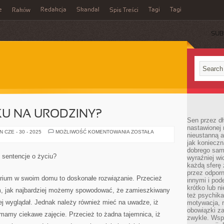
e
Redakcja
Skandal
Tagi
Tagi
Raków
Spis Treści
SUB
KU NA URODZINY?
Sen przez dł
nastawionej 
CO
 CZE - 30 - 2025
MOŻLIWOŚĆ KOMENTOWANIA
ZOSTAŁA
nieustanną a
KUPIĆ
jak konieczn
DZIECKU
NA
dobrego sam
URODZINY?
 sentencje o życiu?
wyraźniej wi
każdą sferę 
przez odporn
rium w swoim domu to doskonałe rozwiązanie. Przecież
innymi i pod
krótko lub ni
m, jak najbardziej możemy spowodować, że zamieszkiwany
też psychika
ej wyglądał. Jednak należy również mieć na uwadze, iż
motywacja, r
obowiązki za
mamy ciekawe zajęcie. Przecież to żadna tajemnica, iż
zwykle. Wspó