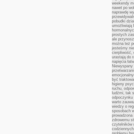
weekendy mo
nawet po wol
naprawdę wy
przewidywaln
pobudki dzia
umożliwiają 
hormonalnych
prostych zas
ale przynosz
można też p
jesteśmy ni
cierpliwość,
urastają do 
napięcia łatw
Niewyspany 
przetwarzan
emocjonalny
być traktowa
higieny psyc
ruchu, odpow
ludźmi, tak
odpoczynku 
warto zauwa
wiedzy o reg
sposobach wy
prowadzona
zdrowemu sty
czytelników
codziennyc
problemu by