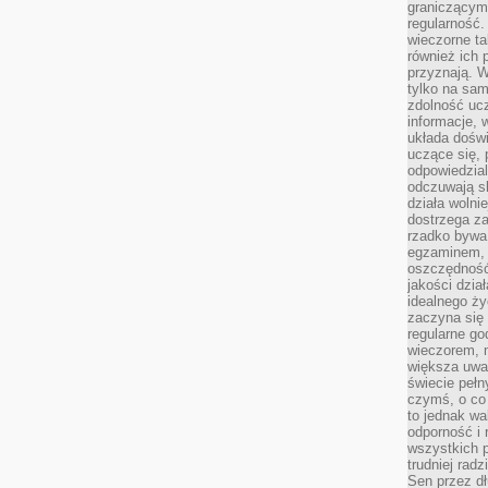
graniczącym 
regularność.
wieczorne ta
również ich 
przyznają. W
tylko na sam
zdolność uc
informacje, 
układa dośw
uczące się, 
odpowiedzia
odczuwają s
działa wolnie
dostrzega za
rzadko bywa
egzaminem, 
oszczędność
jakości dzia
idealnego ży
zaczyna się 
regularne go
wieczorem, m
większa uwa
świecie peł
czymś, o co 
to jednak wa
odporność i
wszystkich p
trudniej rad
Sen przez dł