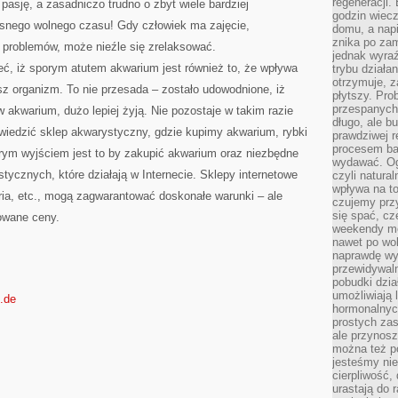
regeneracji
pasję, a zasadniczo trudno o zbyt wiele bardziej
godzin wiecz
asnego wolnego czasu! Gdy człowiek ma zajęcie,
domu, a nap
znika po zam
 problemów, może nieźle się zrelaksować.
jednak wyra
, iż sporym atutem akwarium jest również to, że wpływa
trybu działa
otrzymuje, z
z organizm. To nie przesada – zostało udowodnione, iż
płytszy. Pro
przespanych
 w akwarium, dużo lepiej żyją. Nie pozostaje w takim razie
długo, ale b
odwiedzić sklep akwarystyczny, gdzie kupimy akwarium, rybki
prawdziwej r
procesem bar
brym wyjściem jest to by zakupić akwarium oraz niezbędne
wydawać. Og
tycznych, które działają w Internecie. Sklepy internetowe
czyli natura
wpływa na to
ria, etc., mogą zagwarantować doskonałe warunki – ale
czujemy przy
się spać, cz
owane ceny.
weekendy mo
nawet po wol
naprawdę wy
przewidywaln
pobudki dzia
umożliwiają 
.de
hormonalnych
prostych zas
ale przynosz
można też p
jesteśmy ni
cierpliwość,
urastają do 