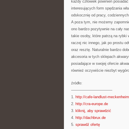
każdy człowiek powinien posiadać 
interesujących form spędzania wł
odskocznię od pracy, codziennych
A poza tym, nie możemy zapomnieć
ono bardzo pozytywnie na cały nas
takie osoby, które patrzą na rybki
raczej nic innego, jak po prostu 
oraz resztę. Naturalnie bardzo do
akcesoria w tych sklepach akwarys
posiadające w swojej ofercie akwa
również oczywiście niezbyt wygór
źródło:
———————————
1.
http://cafe-landlust-meckenheim
2.
http://cra-europe.de
3.
kliknij, aby sprawdzić
4.
http://dachbrux.de
5.
sprawdź ofertę