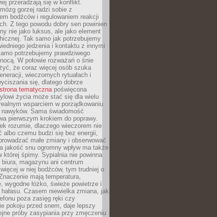
iej przeradzają się w konflikt.
mózg gorzej radzi sobie z
iem bodźców i regulowaniem reakcji
ch. Z tego powodu dobry sen powinien
ny nie jako luksus, ale jako element
hicznej. Tak samo jak potrzebujemy
iedniego jedzenia i kontaktu z innymi
 samo potrzebujemy prawdziwego
nocą. W połowie rozważań o śnie
żyć, że coraz więcej osób szuka
eneracji, wieczornych rytuałach i
ciszania się, dlatego dobrze
strona tematyczna
poświęcona
lowi życia może stać się dla wielu
 realnym wsparciem w porządkowaniu
h nawyków. Sama świadomość
wa pierwszym krokiem do poprawy.
iek rozumie, dlaczego wieczorem nie
albo czemu budzi się bez energii,
wprowadzać małe zmiany i obserwować
 Na jakość snu ogromny wpływ ma także
w której śpimy. Sypialnia nie powinna
 biura, magazynu ani centrum
 więcej w niej bodźców, tym trudniej o
 Znaczenie mają temperatura,
, wygodne łóżko, świeże powietrze i
 hałasu. Czasem niewielka zmiana, jak
lefonu poza zasięg ręki czy
ie pokoju przed snem, daje lepszy
lejne próby zasypiania przy zmęczeniu