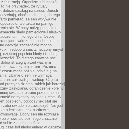
z frustracją. Organizm lubi spokój i
 To nie przypadek, że rytuały
k dobrze działają na dzieci. Dorośli
potrzebują, choć rzadziej się do tego
arto pamiętać, że sen wpływa nie
opoczucie, ale także na pamięć i
zenia się. W nocy mózg porządkuje
wzmacnia ślady pamięciowe i niejako
iadczenia minionego dnia. Osoby
pracujące twórczo lub podejmujące
lne decyzje szczególnie mocno
kutki niedoboru snu. Zmęczony umysł
j, częściej popełnia błędy i trudniej
leżności. To dlatego zarwana noc
 dobrą strategią przed ważnym
rozmową czy projektem. Pozorna
 czasu może później odbić się na
łania. Dbanie o sen nie wymaga
cia ani całkowitej rewolucji. Często
od prostych działań, takich jak bardziej
dziny zasypiania, ograniczenie kofeiny
niej światła z ekranu przed snem i
żność na sygnały płynące z ciała. W
nym pośpiechu odpoczynek stał się
trzeba świadomie zawalczyć. Nie jest
lka o lenistwo, lecz o zdrowie,
 równowagę. Dobry sen nie rozwiąże
roblemów, ale bez niego znacznie
zić sobie z codziennością.
ugi czas był niedoceniany w kulturze