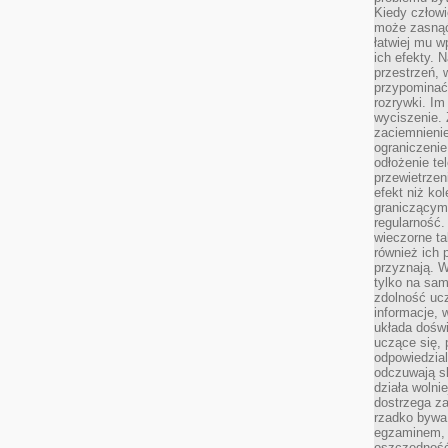
Kiedy człow
może zasnąć 
łatwiej mu 
ich efekty.
przestrzeń, 
przypominać
rozrywki. Im
wyciszenie.
zaciemnienie
ograniczenie
odłożenie te
przewietrzen
efekt niż ko
graniczącym 
regularność.
wieczorne ta
również ich 
przyznają. W
tylko na sam
zdolność uc
informacje, 
układa dośw
uczące się, 
odpowiedzia
odczuwają s
działa wolnie
dostrzega za
rzadko bywa
egzaminem, 
oszczędność