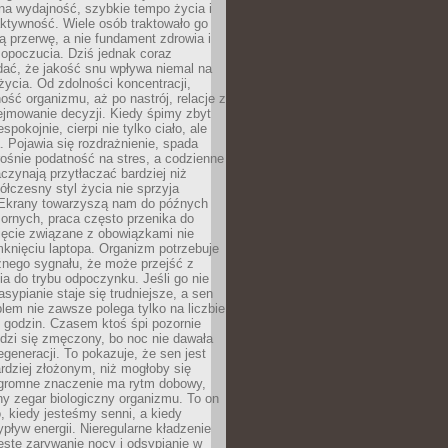
na wydajność, szybkie tempo życia i
ktywność. Wiele osób traktowało go
ą przerwę, a nie fundament zdrowia i
opoczucia. Dziś jednak coraz
dać, że jakość snu wpływa niemal na
życia. Od zdolności koncentracji,
ość organizmu, aż po nastrój, relacje z
ejmowanie decyzji. Kiedy śpimy zbyt
espokojnie, cierpi nie tylko ciało, ale
. Pojawia się rozdrażnienie, spada
ośnie podatność na stres, a codzienne
czynają przytłaczać bardziej niż
łczesny styl życia nie sprzyja
. Ekrany towarzyszą nam do późnych
ornych, praca często przenika do
ięcie związane z obowiązkami nie
knięciu laptopa. Organizm potrzebuje
źnego sygnału, że może przejść z
nia do trybu odpoczynku. Jeśli go nie
asypianie staje się trudniejsze, a sen
blem nie zawsze polega tylko na liczbie
 godzin. Czasem ktoś śpi pozornie
udzi się zmęczony, bo noc nie dawała
egeneracji. To pokazuje, że sen jest
dziej złożonym, niż mogłoby się
romne znaczenie ma rytm dobowy,
lny zegar biologiczny organizmu. To on
, kiedy jesteśmy senni, a kiedy
pływ energii. Nieregularne kładzenie
ęste zarywanie nocy i odsypianie w