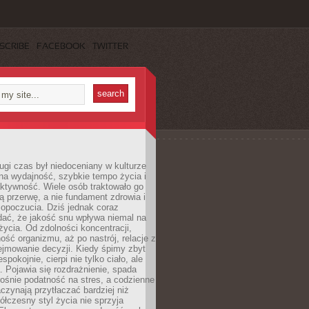
SCRIBE
FACEBOOK
TWITTER
ugi czas był niedoceniany w kulturze
na wydajność, szybkie tempo życia i
ktywność. Wiele osób traktowało go
ą przerwę, a nie fundament zdrowia i
opoczucia. Dziś jednak coraz
dać, że jakość snu wpływa niemal na
życia. Od zdolności koncentracji,
ość organizmu, aż po nastrój, relacje z
ejmowanie decyzji. Kiedy śpimy zbyt
espokojnie, cierpi nie tylko ciało, ale
. Pojawia się rozdrażnienie, spada
ośnie podatność na stres, a codzienne
czynają przytłaczać bardziej niż
łczesny styl życia nie sprzyja