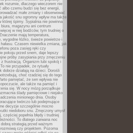
iek rozumie, dlaczego wieczorem nie
albo czemu budzi się bez energii,
wprowadzać małe zmiany i obserwować
 Na jakość snu ogromny wpływ ma także
w której śpimy. Sypialnia nie powinna
 biura, magazynu ani centrum
 więcej w niej bodźców, tym trudniej o
 Znaczenie mają temperatura,
, wygodne łóżko, świeże powietrze i
 hałasu. Czasem niewielka zmiana, jak
lefonu poza zasięg ręki czy
ie pokoju przed snem, daje lepszy
lejne próby zasypiania przy zmęczeniu
z frustracją. Organizm lubi spokój i
 To nie przypadek, że rytuały
k dobrze działają na dzieci. Dorośli
potrzebują, choć rzadziej się do tego
arto pamiętać, że sen wpływa nie
opoczucie, ale także na pamięć i
zenia się. W nocy mózg porządkuje
wzmacnia ślady pamięciowe i niejako
iadczenia minionego dnia. Osoby
pracujące twórczo lub podejmujące
lne decyzje szczególnie mocno
kutki niedoboru snu. Zmęczony umysł
j, częściej popełnia błędy i trudniej
leżności. To dlatego zarwana noc
 dobrą strategią przed ważnym
rozmową czy projektem. Pozorna
 czasu może później odbić się na