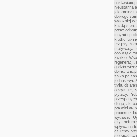
nastawionej 
nieustanną a
jak konieczn
dobrego sam
wyraźniej wi
każdą sferę 
przez odporn
innymi i pod
krótko lub ni
też psychika
motywacja, r
obowiązki za
zwykle. Wspó
regeneracji
godzin wiecz
domu, a nap
znika po zam
jednak wyra
trybu działa
otrzymuje, z
płytszy. Pro
przespanych
długo, ale b
prawdziwej r
procesem bar
wydawać. Og
czyli natura
wpływa na to
czujemy przy
się spać, cz