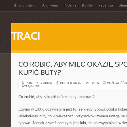
Archiwum
Podanie
Redakcja
Skan
Strona główna
Raków
TRACI
CO ROBIĆ, ABY MIEĆ OKAZJĘ SP
KUPIĆ BUTY?
POSTED BY ADMIN
POSTED ON CZE - 29 - 2025
MOŻLIWOŚĆ 
WYŁĄCZONA
Co zrobić, aby zakupić tańsze buty sportowe?
Czymś w 100% oczywistym jest to, że kiedy typowa polska kobiet
jakiekolwiek buty, to w większości przypadków zwraca uwagę na c
typowe. Jednak czymś gorszym jest fakt, że najzwyczajniej w św