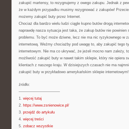
zakupić martensy, to rezygnujemy z owego zakupu. Jednak z pewn
że w każdym przypadku musimy rezygnować z zakupów! Przecie
możemy zakupić buty przez Internet.
Chociaż dla bardzo wielu ludzi ciągle kupno butów drogą interneto
naprawdę nasza sytuacja jest taka, że zakup butów nie powinien 
problemu. To być może dziwne, lecz nie ma nic ryzykownego w z
internetową. Weźmy chociażby pod uwagę to, aby zakupić tego ty
internetowym. Nie ma co ukrywać, że jeżeli mocno nam zależy, 
możliwość zakupić buty w nawet takim sklepie, który nie opiera sw
klientach z naszego kraju. W dzisiejszych czasach nie ma najmn
zakupić buty w przykładowo amerykańskim sklepie internetowym!
źródło:
———————————
1.
więcej tutaj
2.
https://www.zsnienowice.pl/
3.
przejdź do artykułu
4.
więcej treści
5.
zobacz wszystkie