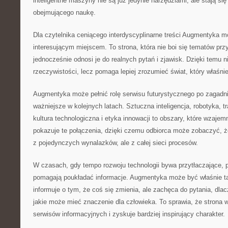
inteligentne maszyny nie są już jedynie narzędziami, ale stają s
obejmującego naukę.
Dla czytelnika ceniącego interdyscyplinarne treści Augmentyka 
interesującym miejscem. To strona, która nie boi się tematów prz
jednocześnie odnosi je do realnych pytań i zjawisk. Dzięki temu n
rzeczywistości, lecz pomaga lepiej zrozumieć świat, który właśnie 
Augmentyka może pełnić rolę serwisu futurystycznego po zagadni
ważniejsze w kolejnych latach. Sztuczna inteligencja, robotyka,
kultura technologiczna i etyka innowacji to obszary, które wzajemn
pokazuje te połączenia, dzięki czemu odbiorca może zobaczyć, że
z pojedynczych wynalazków, ale z całej sieci procesów.
W czasach, gdy tempo rozwoju technologii bywa przytłaczające, p
pomagają poukładać informacje. Augmentyka może być właśnie ta
informuje o tym, że coś się zmienia, ale zachęca do pytania, dla
jakie może mieć znaczenie dla człowieka. To sprawia, że strona w
serwisów informacyjnych i zyskuje bardziej inspirujący charakter.