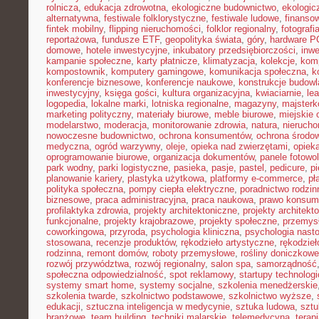
rolnicza
,
edukacja zdrowotna
,
ekologiczne budownictwo
,
ekologic
alternatywna
,
festiwale folklorystyczne
,
festiwale ludowe
,
finansow
fintek mobilny
,
flipping nieruchomości
,
folklor regionalny
,
fotograf
reportażowa
,
fundusze ETF
,
geopolityka świata
,
góry
,
hardware P
domowe
,
hotele inwestycyjne
,
inkubatory przedsiębiorczości
,
inwe
kampanie społeczne
,
karty płatnicze
,
klimatyzacja
,
kolekcje
,
kom
kompostownik
,
komputery gamingowe
,
komunikacja społeczna
,
k
konferencje biznesowe
,
konferencje naukowe
,
konstrukcje budow
inwestycyjny
,
księga gości
,
kultura organizacyjna
,
kwiaciarnie
,
le
logopedia
,
lokalne marki
,
lotniska regionalne
,
magazyny
,
majster
marketing polityczny
,
materiały biurowe
,
meble biurowe
,
miejskie 
modelarstwo
,
moderacja
,
monitorowanie zdrowia
,
natura
,
nierucho
nowoczesne budownictwo
,
ochrona konsumentów
,
ochrona środo
medyczna
,
ogród warzywny
,
oleje
,
opieka nad zwierzętami
,
opiek
oprogramowanie biurowe
,
organizacja dokumentów
,
panele fotowo
park wodny
,
parki logistyczne
,
pasieka
,
pasje
,
pastel
,
pedicure
,
p
planowanie kariery
,
plastyka użytkowa
,
platformy e-commerce
,
pł
polityka społeczna
,
pompy ciepła elektryczne
,
poradnictwo rodzin
biznesowe
,
praca administracyjna
,
praca naukowa
,
prawo konsum
profilaktyka zdrowia
,
projekty architektoniczne
,
projekty architekt
funkcjonalne
,
projekty krajobrazowe
,
projekty społeczne
,
przemys
coworkingowa
,
przyroda
,
psychologia kliniczna
,
psychologia nast
stosowana
,
recenzje produktów
,
rękodzieło artystyczne
,
rękodzieł
rodzinna
,
remont domów
,
roboty przemysłowe
,
rośliny doniczkowe
rozwój przywództwa
,
rozwój regionalny
,
salon spa
,
samorządność
społeczna odpowiedzialność
,
spot reklamowy
,
startupy technolog
systemy smart home
,
systemy socjalne
,
szkolenia menedżerskie
szkolenia twarde
,
szkolnictwo podstawowe
,
szkolnictwo wyższe
,
edukacji
,
sztuczna inteligencja w medycynie
,
sztuka ludowa
,
sztu
branżowe
,
team building
,
techniki malarskie
,
telemedycyna
,
terap