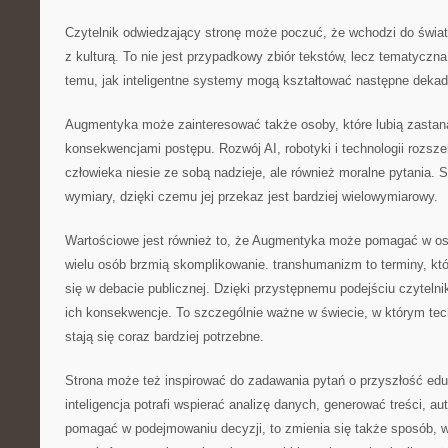
Czytelnik odwiedzający stronę może poczuć, że wchodzi do świat
z kulturą. To nie jest przypadkowy zbiór tekstów, lecz tematyczn
temu, jak inteligentne systemy mogą kształtować następne dekad
Augmentyka może zainteresować także osoby, które lubią zastan
konsekwencjami postępu. Rozwój AI, robotyki i technologii rozsz
człowieka niesie ze sobą nadzieje, ale również moralne pytania. 
wymiary, dzięki czemu jej przekaz jest bardziej wielowymiarowy.
Wartościowe jest również to, że Augmentyka może pomagać w osw
wielu osób brzmią skomplikowanie. transhumanizm to terminy, któ
się w debacie publicznej. Dzięki przystępnemu podejściu czytel
ich konsekwencje. To szczególnie ważne w świecie, w którym te
stają się coraz bardziej potrzebne.
Strona może też inspirować do zadawania pytań o przyszłość eduk
inteligencja potrafi wspierać analizę danych, generować treści, 
pomagać w podejmowaniu decyzji, to zmienia się także sposób, w 