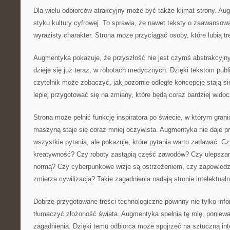
Dla wielu odbiorców atrakcyjny może być także klimat strony. Au
styku kultury cyfrowej. To sprawia, że nawet teksty o zaawanso
wyrazisty charakter. Strona może przyciągać osoby, które lubią tr
Augmentyka pokazuje, że przyszłość nie jest czymś abstrakcyjn
dzieje się już teraz, w robotach medycznych. Dzięki tekstom pub
czytelnik może zobaczyć, jak pozornie odległe koncepcje stają si
lepiej przygotować się na zmiany, które będą coraz bardziej widoc
Strona może pełnić funkcję inspiratora po świecie, w którym gran
maszyną staje się coraz mniej oczywista. Augmentyka nie daje p
wszystkie pytania, ale pokazuje, które pytania warto zadawać. C
kreatywność? Czy roboty zastąpią część zawodów? Czy ulepszanie
normą? Czy cyberpunkowe wizje są ostrzeżeniem, czy zapowiedzi
zmierza cywilizacja? Takie zagadnienia nadają stronie intelektual
Dobrze przygotowane treści technologiczne powinny nie tylko inf
tłumaczyć złożoność świata. Augmentyka spełnia tę rolę, poniewa
zagadnienia. Dzięki temu odbiorca może spojrzeć na sztuczną inte