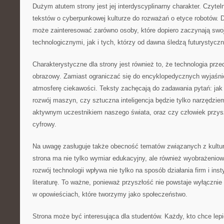
Dużym atutem strony jest jej interdyscyplinarny charakter. Czyte
tekstów o cyberpunkowej kulturze do rozważań o etyce robotów.
może zainteresować zarówno osoby, które dopiero zaczynają swo
technologicznymi, jak i tych, którzy od dawna śledzą futurystyczn
Charakterystyczne dla strony jest również to, że technologia prz
obrazowy. Zamiast ograniczać się do encyklopedycznych wyjaśn
atmosferę ciekawości. Teksty zachęcają do zadawania pytań: ja
rozwój maszyn, czy sztuczna inteligencja będzie tylko narzędzie
aktywnym uczestnikiem naszego świata, oraz czy człowiek przysz
cyfrowy.
Na uwagę zasługuje także obecność tematów związanych z kultur
strona ma nie tylko wymiar edukacyjny, ale również wyobrażenio
rozwój technologii wpływa nie tylko na sposób działania firm i inst
literaturę. To ważne, ponieważ przyszłość nie powstaje wyłącznie 
w opowieściach, które tworzymy jako społeczeństwo.
Strona może być interesująca dla studentów. Każdy, kto chce lep