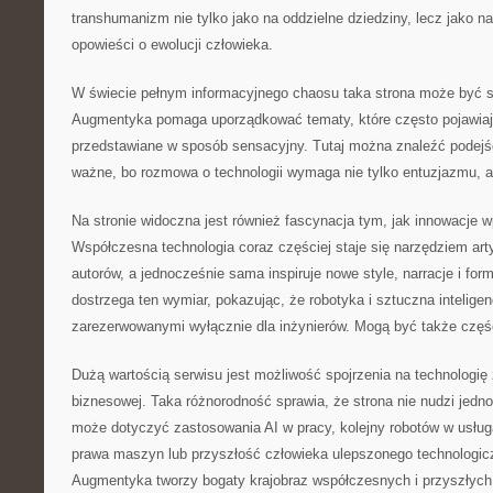
transhumanizm nie tylko jako na oddzielne dziedziny, lecz jako n
opowieści o ewolucji człowieka.
W świecie pełnym informacyjnego chaosu taka strona może być s
Augmentyka pomaga uporządkować tematy, które często pojawiają
przedstawiane w sposób sensacyjny. Tutaj można znaleźć podejści
ważne, bo rozmowa o technologii wymaga nie tylko entuzjazmu, a
Na stronie widoczna jest również fascynacja tym, jak innowacje 
Współczesna technologia coraz częściej staje się narzędziem arty
autorów, a jednocześnie sama inspiruje nowe style, narracje i fo
dostrzega ten wymiar, pokazując, że robotyka i sztuczna intelig
zarezerwowanymi wyłącznie dla inżynierów. Mogą być także częś
Dużą wartością serwisu jest możliwość spojrzenia na technologię
biznesowej. Taka różnorodność sprawia, że strona nie nudzi jedno
może dotyczyć zastosowania AI w pracy, kolejny robotów w usług
prawa maszyn lub przyszłość człowieka ulepszonego technologicz
Augmentyka tworzy bogaty krajobraz współczesnych i przyszłych