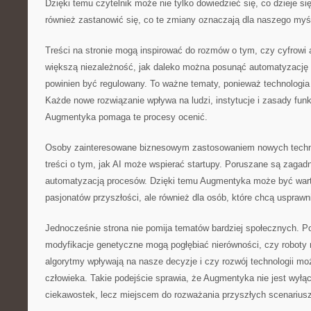
Dzięki temu czytelnik może nie tylko dowiedzieć się, co dzieje się
również zastanowić się, co te zmiany oznaczają dla naszego myś
Treści na stronie mogą inspirować do rozmów o tym, czy cyfrowi
większą niezależność, jak daleko można posunąć automatyzację d
powinien być regulowany. To ważne tematy, ponieważ technologia n
Każde nowe rozwiązanie wpływa na ludzi, instytucje i zasady fun
Augmentyka pomaga te procesy ocenić.
Osoby zainteresowane biznesowym zastosowaniem nowych technol
treści o tym, jak AI może wspierać startupy. Poruszane są zagad
automatyzacją procesów. Dzięki temu Augmentyka może być warto
pasjonatów przyszłości, ale również dla osób, które chcą usprawn
Jednocześnie strona nie pomija tematów bardziej społecznych. Poj
modyfikacje genetyczne mogą pogłębiać nierówności, czy roboty
algorytmy wpływają na nasze decyzje i czy rozwój technologii moż
człowieka. Takie podejście sprawia, że Augmentyka nie jest wyłą
ciekawostek, lecz miejscem do rozważania przyszłych scenariusz