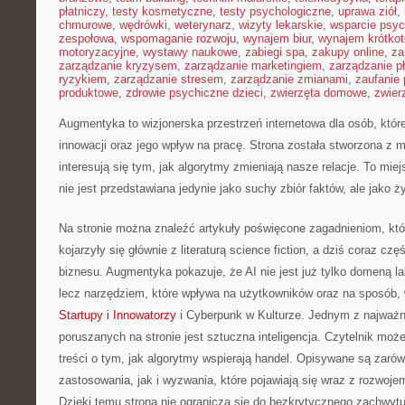
płatniczy
,
testy kosmetyczne
,
testy psychologiczne
,
uprawa ziół
,
chmurowe
,
wędrówki
,
weterynarz
,
wizyty lekarskie
,
wsparcie psyc
zespołowa
,
wspomaganie rozwoju
,
wynajem biur
,
wynajem krótko
motoryzacyjne
,
wystawy naukowe
,
zabiegi spa
,
zakupy online
,
za
zarządzanie kryzysem
,
zarządzanie marketingiem
,
zarządzanie p
ryzykiem
,
zarządzanie stresem
,
zarządzanie zmianami
,
zaufanie 
produktowe
,
zdrowie psychiczne dzieci
,
zwierzęta domowe
,
zwier
Augmentyka to wizjonerska przestrzeń internetowa dla osób, któr
innowacji oraz jego wpływ na pracę. Strona została stworzona z m
interesują się tym, jak algorytmy zmieniają nasze relacje. To mi
nie jest przedstawiana jedynie jako suchy zbiór faktów, ale jako 
Na stronie można znaleźć artykuły poświęcone zagadnieniom, kt
kojarzyły się głównie z literaturą science fiction, a dziś coraz cz
biznesu. Augmentyka pokazuje, że AI nie jest już tylko domeną lab
lecz narzędziem, które wpływa na użytkowników oraz na sposób,
Startupy i Innowatorzy
i Cyberpunk w Kulturze. Jednym z najważ
poruszanych na stronie jest sztuczna inteligencja. Czytelnik moż
treści o tym, jak algorytmy wspierają handel. Opisywane są zaró
zastosowania, jak i wyzwania, które pojawiają się wraz z rozwoje
Dzięki temu strona nie ogranicza się do bezkrytycznego zachwytu