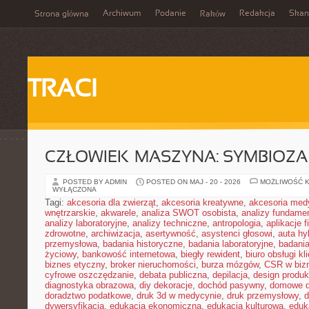
Archiwum
Podanie
Redakcja
Skan
Strona główna
Raków
TRACI
CZŁOWIEK–MASZYNA: SYMBIOZA
POSTED BY ADMIN
POSTED ON MAJ - 20 - 2026
MOŻLIWOŚĆ 
WYŁĄCZONA
Tagi:
akcesoria dla zwierząt
,
akcesoria kreatywne
,
akcesoria med
wnętrzarskie
,
akwarele
,
analiza SWOT osobista
,
analizy fundame
analizy laboratoryjne
,
analizy techniczne
,
antropologia
,
aplikacje 
zdrowotne
,
archiwizacja
,
asertywność
,
asystenci głosowi
,
auta h
przemysłowa
,
badania historyczne
,
badania laboratoryjne
,
badani
życiowy
,
bankowość internetowa
,
biegły rewident
,
biuro obsługi kl
biznes etyczny
,
broker nieruchomości
,
burza mózgów
,
CSR w biz
cyfrowe oszczędzanie
,
debata publiczna
,
depilacja
,
design produk
diagnostyka obrazowa
,
diy dekoracje
,
dochód pasywny
,
domowe d
doradztwo podatkowe
,
druk 3d w medycynie
,
druk przemysłowy
,
d
dywersyfikacja
,
edukacja ekonomiczna
,
edukacja kulturowa
,
eduk