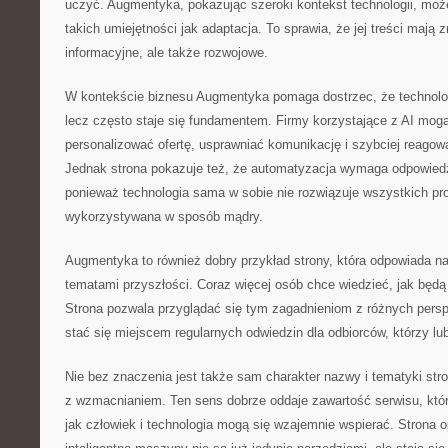
uczyć. Augmentyka, pokazując szeroki kontekst technologii, moż
takich umiejętności jak adaptacja. To sprawia, że jej treści mają 
informacyjne, ale także rozwojowe.
W kontekście biznesu Augmentyka pomaga dostrzec, że technologi
lecz często staje się fundamentem. Firmy korzystające z AI mogą
personalizować ofertę, usprawniać komunikację i szybciej reagowa
Jednak strona pokazuje też, że automatyzacja wymaga odpowiedzi
ponieważ technologia sama w sobie nie rozwiązuje wszystkich pr
wykorzystywana w sposób mądry.
Augmentyka to również dobry przykład strony, która odpowiada n
tematami przyszłości. Coraz więcej osób chce wiedzieć, jak będ
Strona pozwala przyglądać się tym zagadnieniom z różnych pers
stać się miejscem regularnych odwiedzin dla odbiorców, którzy lub
Nie bez znaczenia jest także sam charakter nazwy i tematyki str
z wzmacnianiem. Ten sens dobrze oddaje zawartość serwisu, któr
jak człowiek i technologia mogą się wzajemnie wspierać. Strona 