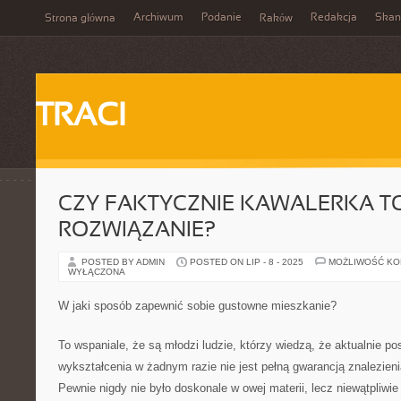
Archiwum
Podanie
Redakcja
Skan
Strona główna
Raków
TRACI
CZY FAKTYCZNIE KAWALERKA 
ROZWIĄZANIE?
POSTED BY ADMIN
POSTED ON LIP - 8 - 2025
MOŻLIWOŚĆ K
WYŁĄCZONA
W jaki sposób zapewnić sobie gustowne mieszkanie?
To wspaniale, że są młodzi ludzie, którzy wiedzą, że aktualnie p
wykształcenia w żadnym razie nie jest pełną gwarancją znalezieni
Pewnie nigdy nie było doskonale w owej materii, lecz niewątpliwie 