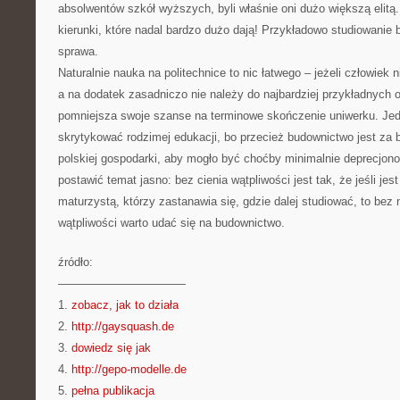
absolwentów szkół wyższych, byli właśnie oni dużo większą elitą
kierunki, które nadal bardzo dużo dają! Przykładowo studiowanie 
sprawa.
Naturalnie nauka na politechnice to nic łatwego – jeżeli człowiek
a na dodatek zasadniczo nie należy do najbardziej przykładnych 
pomniejsza swoje szanse na terminowe skończenie uniwerku. Jed
skrytykować rodzimej edukacji, bo przecież budownictwo jest za b
polskiej gospodarki, aby mogło być choćby minimalnie deprecjon
postawić temat jasno: bez cienia wątpliwości jest tak, że jeśli jest
maturzystą, którzy zastanawia się, gdzie dalej studiować, to bez 
wątpliwości warto udać się na budownictwo.
źródło:
———————————
1.
zobacz, jak to działa
2.
http://gaysquash.de
3.
dowiedz się jak
4.
http://gepo-modelle.de
5.
pełna publikacja