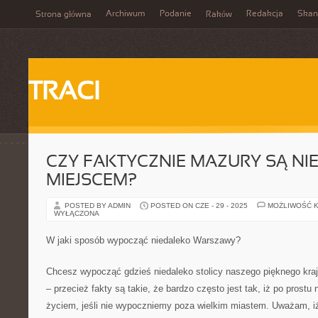
Archiwum
Podanie
Redakcja
Skan
Strona główna
Raków
TRACI
CZY FAKTYCZNIE MAZURY SĄ N
MIEJSCEM?
POSTED BY ADMIN
POSTED ON CZE - 29 - 2025
MOŻLIWOŚĆ 
WYŁĄCZONA
W jaki sposób wypocząć niedaleko Warszawy?
Chcesz wypocząć gdzieś niedaleko stolicy naszego pięknego kraj
– przecież fakty są takie, że bardzo często jest tak, iż po prost
życiem, jeśli nie wypoczniemy poza wielkim miastem. Uważam, i