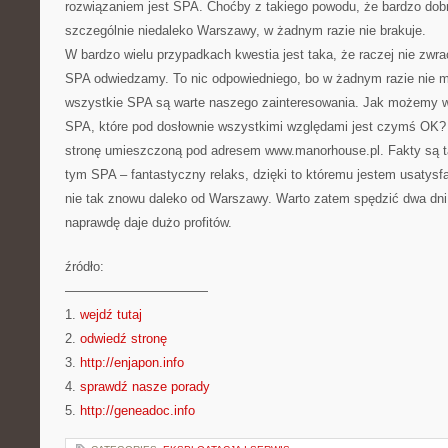
rozwiązaniem jest SPA. Choćby z takiego powodu, że bardzo dob
szczególnie niedaleko Warszawy, w żadnym razie nie brakuje.
W bardzo wielu przypadkach kwestia jest taka, że raczej nie zwra
SPA odwiedzamy. To nic odpowiedniego, bo w żadnym razie nie m
wszystkie SPA są warte naszego zainteresowania. Jak możemy w t
SPA, które pod dosłownie wszystkimi względami jest czymś OK? 
stronę umieszczoną pod adresem www.manorhouse.pl. Fakty są ta
tym SPA – fantastyczny relaks, dzięki to któremu jestem usatysf
nie tak znowu daleko od Warszawy. Warto zatem spędzić dwa dni
naprawdę daje dużo profitów.
źródło:
———————————
1.
wejdź tutaj
2.
odwiedź stronę
3.
http://enjapon.info
4.
sprawdź nasze porady
5.
http://geneadoc.info