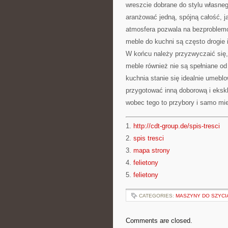
wreszcie dobrane do stylu własne
aranżować jedną, spójną całość, j
atmosfera pozwala na bezproblemo
meble do kuchni są często drogie
W końcu należy przyzwyczaić się, 
meble również nie są spełniane od
kuchnia stanie się idealnie umeb
przygotować inną doborową i eks
wobec tego to przybory i samo mie
1.
http://cdt-group.de/spis-tresci
2.
spis tresci
3.
mapa strony
4.
felietony
5.
felietony
CATEGORIES:
MASZYNY DO SZYCIA
Comments are closed.