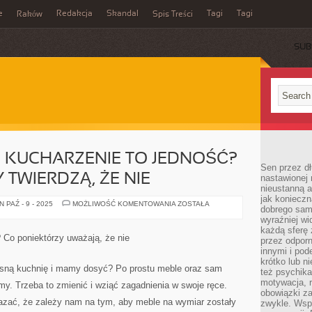
e
Redakcja
Skandal
Tagi
Tagi
Raków
Spis Treści
SUB
 KUCHARZENIE TO JEDNOŚĆ?
Sen przez dł
 TWIERDZĄ, ŻE NIE
nastawionej 
nieustanną a
jak konieczn
CZY
 PAŹ - 9 - 2025
MOŻLIWOŚĆ KOMENTOWANIA
ZOSTAŁA
dobrego sam
MEBLE
ORAZ
wyraźniej wi
KUCHARZENIE
każdą sferę 
TO
 Co poniektórzy uważają, że nie
przez odporn
JEDNOŚĆ?
CO
innymi i pod
PONIEKTÓRZY
krótko lub ni
TWIERDZĄ,
asną kuchnię i mamy dosyć? Po prostu meble oraz sam
też psychika
ŻE
NIE
motywacja, r
cemy. Trzeba to zmienić i wziąć zagadnienia w swoje ręce.
obowiązki za
kazać, że zależy nam na tym, aby meble na wymiar zostały
zwykle. Wspó