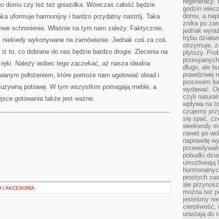
regeneracji
go domu czy też też gniazdka. Wówczas całość będzie
godzin wiecz
domu, a nap
aka uformuje harmonijny i bardzo przydatny nastrój. Taka
znika po zam
we schronienie. Właśnie na tym nam zależy. Faktycznie,
jednak wyra
trybu działa
 i niekiedy wykonywane na zamówienie. Jednak coś za coś.
otrzymuje, z
iż to, co dobrane do nas będzie bardzo drogie. Zlecenia na
płytszy. Pro
przespanych
 ręki. Należy wobec tego zaczekać, aż nasza idealna
długo, ale b
prawdziwej r
lowanym położeniem, które pomoże nam ugotować obiad i
procesem bar
kluzywną potrawę. W tym wszystkim pomagają meble, a
wydawać. Og
czyli natura
jsce gotowania także jest ważne.
wpływa na to
czujemy przy
się spać, cz
weekendy mo
nawet po wol
naprawdę wy
przewidywaln
pobudki dzia
umożliwiają 
hormonalnych
prostych zas
ale przynosz
 I AKCESORIA
można też p
jesteśmy ni
cierpliwość,
urastają do 