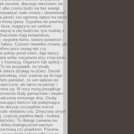
iek rozumie, dlaczego wieczorem nie
albo czemu budzi się bez energii,
wprowadzać małe zmiany i obserwować
 Na jakość snu ogromny wpływ ma także
w której śpimy. Sypialnia nie powinna
 biura, magazynu ani centrum
 więcej w niej bodźców, tym trudniej o
 Znaczenie mają temperatura,
, wygodne łóżko, świeże powietrze i
 hałasu. Czasem niewielka zmiana, jak
lefonu poza zasięg ręki czy
ie pokoju przed snem, daje lepszy
lejne próby zasypiania przy zmęczeniu
z frustracją. Organizm lubi spokój i
 To nie przypadek, że rytuały
k dobrze działają na dzieci. Dorośli
potrzebują, choć rzadziej się do tego
arto pamiętać, że sen wpływa nie
opoczucie, ale także na pamięć i
zenia się. W nocy mózg porządkuje
wzmacnia ślady pamięciowe i niejako
iadczenia minionego dnia. Osoby
pracujące twórczo lub podejmujące
lne decyzje szczególnie mocno
kutki niedoboru snu. Zmęczony umysł
j, częściej popełnia błędy i trudniej
leżności. To dlatego zarwana noc
 dobrą strategią przed ważnym
rozmową czy projektem. Pozorna
 czasu może później odbić się na