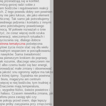
iej przeradzają się w konflikt.
mózg gorzej radzi sobie z
iem bodźców i regulowaniem reakcji
ch. Z tego powodu dobry sen powinien
ny nie jako luksus, ale jako element
hicznej. Tak samo jak potrzebujemy
iedniego jedzenia i kontaktu z innymi
 samo potrzebujemy prawdziwego
nocą. W połowie rozważań o śnie
żyć, że coraz więcej osób szuka
eneracji, wieczornych rytuałach i
ciszania się, dlatego dobrze
strona tematyczna
poświęcona
lowi życia może stać się dla wielu
 realnym wsparciem w porządkowaniu
h nawyków. Sama świadomość
wa pierwszym krokiem do poprawy.
iek rozumie, dlaczego wieczorem nie
albo czemu budzi się bez energii,
wprowadzać małe zmiany i obserwować
 Na jakość snu ogromny wpływ ma także
w której śpimy. Sypialnia nie powinna
 biura, magazynu ani centrum
 więcej w niej bodźców, tym trudniej o
 Znaczenie mają temperatura,
, wygodne łóżko, świeże powietrze i
 hałasu. Czasem niewielka zmiana, jak
lefonu poza zasięg ręki czy
ie pokoju przed snem, daje lepszy
lejne próby zasypiania przy zmęczeniu