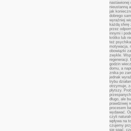
nastawionej 
nieustanną a
jak konieczn
dobrego sam
wyraźniej wi
każdą sferę 
przez odporn
innymi i pod
krótko lub ni
też psychika
motywacja, r
obowiązki za
zwykle. Wspó
regeneracji
godzin wiecz
domu, a nap
znika po zam
jednak wyra
trybu działa
otrzymuje, z
płytszy. Pro
przespanych
długo, ale b
prawdziwej r
procesem bar
wydawać. Og
czyli natura
wpływa na to
czujemy przy
się spać, cz