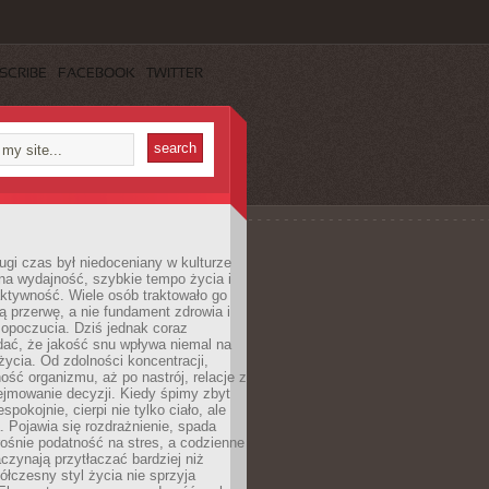
SCRIBE
FACEBOOK
TWITTER
ugi czas był niedoceniany w kulturze
na wydajność, szybkie tempo życia i
ktywność. Wiele osób traktowało go
ą przerwę, a nie fundament zdrowia i
opoczucia. Dziś jednak coraz
dać, że jakość snu wpływa niemal na
życia. Od zdolności koncentracji,
ość organizmu, aż po nastrój, relacje z
ejmowanie decyzji. Kiedy śpimy zbyt
espokojnie, cierpi nie tylko ciało, ale
. Pojawia się rozdrażnienie, spada
ośnie podatność na stres, a codzienne
czynają przytłaczać bardziej niż
łczesny styl życia nie sprzyja