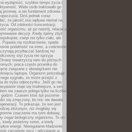
na wydajność, szybkie tempo życia i
ktywność. Wiele osób traktowało go
ą przerwę, a nie fundament zdrowia i
opoczucia. Dziś jednak coraz
dać, że jakość snu wpływa niemal na
życia. Od zdolności koncentracji,
ość organizmu, aż po nastrój, relacje z
ejmowanie decyzji. Kiedy śpimy zbyt
espokojnie, cierpi nie tylko ciało, ale
. Pojawia się rozdrażnienie, spada
ośnie podatność na stres, a codzienne
czynają przytłaczać bardziej niż
łczesny styl życia nie sprzyja
. Ekrany towarzyszą nam do późnych
ornych, praca często przenika do
ięcie związane z obowiązkami nie
knięciu laptopa. Organizm potrzebuje
źnego sygnału, że może przejść z
nia do trybu odpoczynku. Jeśli go nie
asypianie staje się trudniejsze, a sen
blem nie zawsze polega tylko na liczbie
 godzin. Czasem ktoś śpi pozornie
udzi się zmęczony, bo noc nie dawała
egeneracji. To pokazuje, że sen jest
dziej złożonym, niż mogłoby się
romne znaczenie ma rytm dobowy,
lny zegar biologiczny organizmu. To on
, kiedy jesteśmy senni, a kiedy
pływ energii. Nieregularne kładzenie
ęste zarywanie nocy i odsypianie w