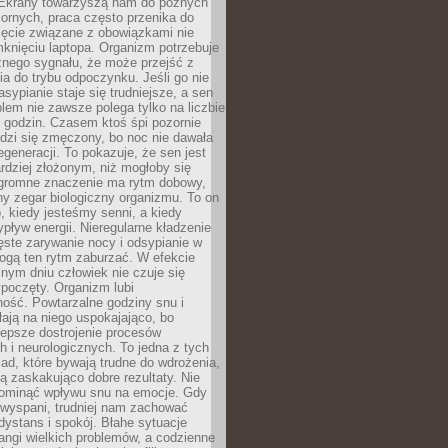
. Ekrany towarzyszą nam do późnych
ornych, praca często przenika do
ięcie związane z obowiązkami nie
knięciu laptopa. Organizm potrzebuje
źnego sygnału, że może przejść z
nia do trybu odpoczynku. Jeśli go nie
asypianie staje się trudniejsze, a sen
blem nie zawsze polega tylko na liczbie
 godzin. Czasem ktoś śpi pozornie
udzi się zmęczony, bo noc nie dawała
egeneracji. To pokazuje, że sen jest
dziej złożonym, niż mogłoby się
romne znaczenie ma rytm dobowy,
lny zegar biologiczny organizmu. To on
, kiedy jesteśmy senni, a kiedy
pływ energii. Nieregularne kładzenie
ęste zarywanie nocy i odsypianie w
gą ten rytm zaburzać. W efekcie
nym dniu człowiek nie czuje się
poczęty. Organizm lubi
ość. Powtarzalne godziny snu i
łają na niego uspokajająco, bo
lepsze dostrojenie procesów
 i neurologicznych. To jedna z tych
ad, które bywają trudne do wdrożenia,
ą zaskakująco dobre rezultaty. Nie
ominąć wpływu snu na emocje. Gdy
ewyspani, trudniej nam zachować
 dystans i spokój. Błahe sytuacje
rangi wielkich problemów, a codzienne