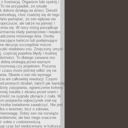
z frustracją. Organizm lubi spokój i
 To nie przypadek, że rytuały
k dobrze działają na dzieci. Dorośli
potrzebują, choć rzadziej się do tego
arto pamiętać, że sen wpływa nie
opoczucie, ale także na pamięć i
zenia się. W nocy mózg porządkuje
wzmacnia ślady pamięciowe i niejako
iadczenia minionego dnia. Osoby
pracujące twórczo lub podejmujące
lne decyzje szczególnie mocno
kutki niedoboru snu. Zmęczony umysł
j, częściej popełnia błędy i trudniej
leżności. To dlatego zarwana noc
 dobrą strategią przed ważnym
rozmową czy projektem. Pozorna
 czasu może później odbić się na
łania. Dbanie o sen nie wymaga
cia ani całkowitej rewolucji. Często
od prostych działań, takich jak bardziej
dziny zasypiania, ograniczenie kofeiny
niej światła z ekranu przed snem i
żność na sygnały płynące z ciała. W
nym pośpiechu odpoczynek stał się
trzeba świadomie zawalczyć. Nie jest
lka o lenistwo, lecz o zdrowie,
 równowagę. Dobry sen nie rozwiąże
roblemów, ale bez niego znacznie
zić sobie z codziennością.
ugi czas był niedoceniany w kulturze