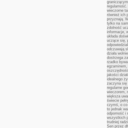
graniczącym 
regularność.
wieczorne ta
również ich 
przyznają. W
tylko na sam
zdolność uc
informacje, 
układa dośw
uczące się, 
odpowiedzia
odczuwają s
działa wolnie
dostrzega za
rzadko bywa
egzaminem, 
oszczędność
jakości dzia
idealnego ży
zaczyna się 
regularne go
wieczorem, m
większa uwa
świecie peł
czymś, o co 
to jednak wa
odporność i
wszystkich p
trudniej rad
Sen przez dł