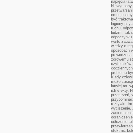
napięcia łatw
Niewyspany 
przetwarzan
emocjonalny
być traktowa
higieny psyc
ruchu, odpow
ludźmi, tak
odpoczynku 
warto zauwa
wiedzy o reg
sposobach wy
prowadzona
zdrowemu sty
czytelników
codziennyc
problemu by
Kiedy człow
może zasnąć 
łatwiej mu 
ich efekty.
przestrzeń, 
przypominać
rozrywki. Im
wyciszenie.
zaciemnienie
ograniczenie
odłożenie te
przewietrzen
efekt niż ko