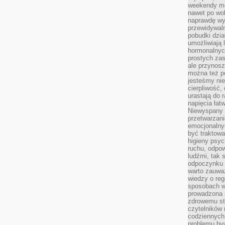
weekendy mo
nawet po wol
naprawdę wy
przewidywaln
pobudki dzia
umożliwiają 
hormonalnych
prostych zas
ale przynosz
można też p
jesteśmy ni
cierpliwość,
urastają do 
napięcia łatw
Niewyspany 
przetwarzan
emocjonalny
być traktowa
higieny psyc
ruchu, odpow
ludźmi, tak
odpoczynku 
warto zauwa
wiedzy o reg
sposobach wy
prowadzona
zdrowemu sty
czytelników
codziennyc
problemu by