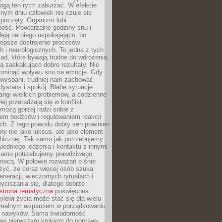
gą ten rytm zaburzać. W efekcie
nym dniu człowiek nie czuje się
poczęty. Organizm lubi
ość. Powtarzalne godziny snu i
łają na niego uspokajająco, bo
lepsze dostrojenie procesów
 i neurologicznych. To jedna z tych
ad, które bywają trudne do wdrożenia,
ą zaskakująco dobre rezultaty. Nie
ominąć wpływu snu na emocje. Gdy
ewyspani, trudniej nam zachować
 dystans i spokój. Błahe sytuacje
rangi wielkich problemów, a codzienne
iej przeradzają się w konflikt.
mózg gorzej radzi sobie z
iem bodźców i regulowaniem reakcji
ch. Z tego powodu dobry sen powinien
ny nie jako luksus, ale jako element
hicznej. Tak samo jak potrzebujemy
iedniego jedzenia i kontaktu z innymi
 samo potrzebujemy prawdziwego
nocą. W połowie rozważań o śnie
żyć, że coraz więcej osób szuka
eneracji, wieczornych rytuałach i
ciszania się, dlatego dobrze
strona tematyczna
poświęcona
lowi życia może stać się dla wielu
 realnym wsparciem w porządkowaniu
h nawyków. Sama świadomość
wa pierwszym krokiem do poprawy.