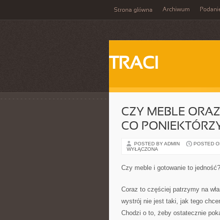
Archiwum
Podani
Strona główna
TRACI
CZY MEBLE ORAZ
CO PONIEKTÓRZY
POSTED BY ADMIN
POSTED ON
WYŁĄCZONA
Czy meble i gotowanie to jedność?
Coraz to częściej patrzymy na wł
wystrój nie jest taki, jak tego ch
Chodzi o to, żeby ostatecznie po