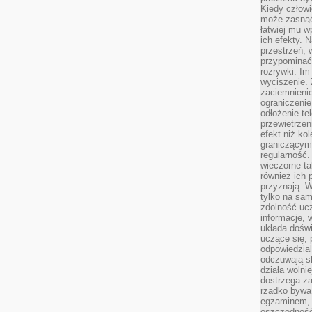
Kiedy człow
może zasnąć 
łatwiej mu 
ich efekty.
przestrzeń, 
przypominać
rozrywki. Im
wyciszenie.
zaciemnienie
ograniczenie
odłożenie te
przewietrzen
efekt niż ko
graniczącym 
regularność.
wieczorne ta
również ich 
przyznają. W
tylko na sam
zdolność uc
informacje, 
układa dośw
uczące się, 
odpowiedzia
odczuwają s
działa wolnie
dostrzega za
rzadko bywa
egzaminem, 
oszczędność