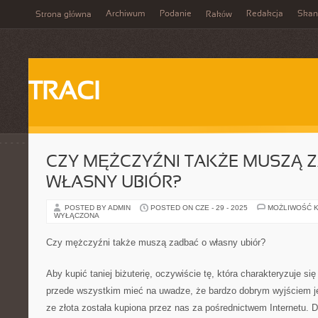
Archiwum
Podanie
Redakcja
Skan
Strona główna
Raków
TRACI
CZY MĘŻCZYŹNI TAKŻE MUSZĄ 
WŁASNY UBIÓR?
POSTED BY ADMIN
POSTED ON CZE - 29 - 2025
MOŻLIWOŚĆ 
WYŁĄCZONA
Czy mężczyźni także muszą zadbać o własny ubiór?
Aby kupić taniej biżuterię, oczywiście tę, która charakteryzuje s
przede wszystkim mieć na uwadze, że bardzo dobrym wyjściem jes
ze złota została kupiona przez nas za pośrednictwem Internetu. D