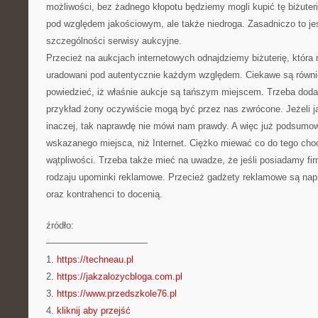
możliwości, bez żadnego kłopotu będziemy mogli kupić tę biżuterię
pod względem jakościowym, ale także niedroga. Zasadniczo to jes
szczególności serwisy aukcyjne.
Przecież na aukcjach internetowych odnajdziemy biżuterię, któr
uradowani pod autentycznie każdym względem. Ciekawe są równi
powiedzieć, iż właśnie aukcje są tańszym miejscem. Trzeba dodać
przykład żony oczywiście mogą być przez nas zwrócone. Jeżeli j
inaczej, tak naprawdę nie mówi nam prawdy. A więc już podsumow
wskazanego miejsca, niż Internet. Ciężko miewać co do tego choc
wątpliwości. Trzeba także mieć na uwadze, że jeśli posiadamy fir
rodzaju upominki reklamowe. Przecież gadżety reklamowe są nap
oraz kontrahenci to docenią.
źródło:
———————————
1.
https://techneau.pl
2.
https://jakzalozycbloga.com.pl
3.
https://www.przedszkole76.pl
4.
kliknij aby przejść