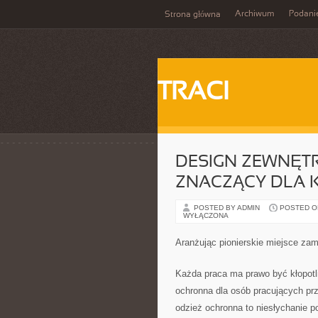
Archiwum
Podani
Strona główna
TRACI
DESIGN ZEWNĘTR
ZNACZĄCY DLA 
POSTED BY ADMIN
POSTED ON 
WYŁĄCZONA
Aranżując pionierskie miejsce za
Każda praca ma prawo być kłopotli
ochronna dla osób pracujących prz
odzież ochronna to niesłychanie po