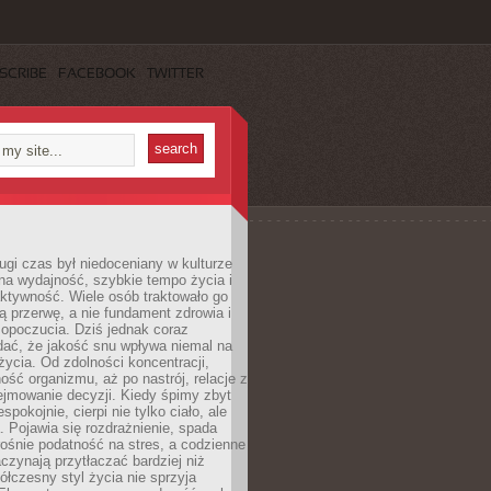
SCRIBE
FACEBOOK
TWITTER
ugi czas był niedoceniany w kulturze
na wydajność, szybkie tempo życia i
ktywność. Wiele osób traktowało go
ą przerwę, a nie fundament zdrowia i
opoczucia. Dziś jednak coraz
dać, że jakość snu wpływa niemal na
życia. Od zdolności koncentracji,
ość organizmu, aż po nastrój, relacje z
ejmowanie decyzji. Kiedy śpimy zbyt
espokojnie, cierpi nie tylko ciało, ale
. Pojawia się rozdrażnienie, spada
ośnie podatność na stres, a codzienne
czynają przytłaczać bardziej niż
łczesny styl życia nie sprzyja