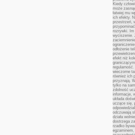
Kiedy człow
może zasnąć 
łatwiej mu 
ich efekty.
przestrzeń, 
przypominać
rozrywki. Im
wyciszenie.
zaciemnienie
ograniczenie
odłożenie te
przewietrzen
efekt niż ko
graniczącym 
regularność.
wieczorne ta
również ich 
przyznają. W
tylko na sam
zdolność uc
informacje, 
układa dośw
uczące się, 
odpowiedzia
odczuwają s
działa wolnie
dostrzega za
rzadko bywa
egzaminem, 
oszczędność