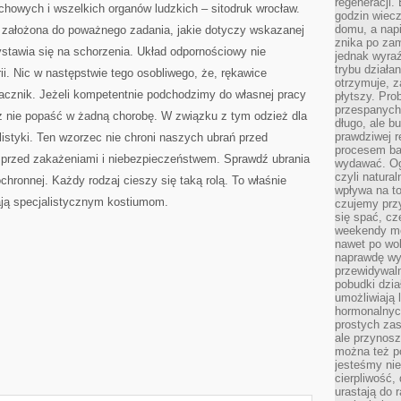
regeneracji
echowych i wszelkich organów ludzkich – sitodruk wrocław.
godzin wiecz
domu, a nap
e założona do poważnego zadania, jakie dotyczy wskazanej
znika po zam
ystawia się na schorzenia. Układ odpornościowy nie
jednak wyra
trybu działa
rii. Nic w następstwie tego osobliwego, że, rękawice
otrzymuje, z
cznik. Jeżeli kompetentnie podchodzimy do własnej pracy
płytszy. Pro
przespanych
z nie popaść w żadną chorobę. W związku z tym odzież dla
długo, ale b
prawdziwej r
tylistyki. Ten wzorzec nie chroni naszych ubrań przed
procesem bar
o przed zakażeniami i niebezpieczeństwem. Sprawdź ubrania
wydawać. Og
czyli natura
ochronnej. Każdy rodzaj cieszy się taką rolą. To właśnie
wpływa na to
ają specjalistycznym kostiumom.
czujemy przy
się spać, cz
weekendy mo
nawet po wol
naprawdę wy
przewidywaln
pobudki dzia
umożliwiają 
hormonalnych
prostych zas
ale przynosz
można też p
jesteśmy ni
cierpliwość,
urastają do 