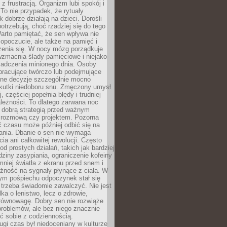
z frustracją. Organizm lubi spokój i
 To nie przypadek, że rytuały
k dobrze działają na dzieci. Dorośli
potrzebują, choć rzadziej się do tego
arto pamiętać, że sen wpływa nie
opoczucie, ale także na pamięć i
zenia się. W nocy mózg porządkuje
wzmacnia ślady pamięciowe i niejako
iadczenia minionego dnia. Osoby
pracujące twórczo lub podejmujące
lne decyzje szczególnie mocno
kutki niedoboru snu. Zmęczony umysł
j, częściej popełnia błędy i trudniej
leżności. To dlatego zarwana noc
 dobrą strategią przed ważnym
rozmową czy projektem. Pozorna
 czasu może później odbić się na
łania. Dbanie o sen nie wymaga
cia ani całkowitej rewolucji. Często
od prostych działań, takich jak bardziej
dziny zasypiania, ograniczenie kofeiny
niej światła z ekranu przed snem i
żność na sygnały płynące z ciała. W
nym pośpiechu odpoczynek stał się
trzeba świadomie zawalczyć. Nie jest
lka o lenistwo, lecz o zdrowie,
 równowagę. Dobry sen nie rozwiąże
roblemów, ale bez niego znacznie
zić sobie z codziennością.
ugi czas był niedoceniany w kulturze