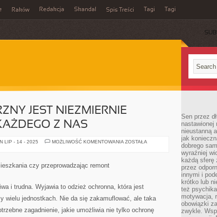
e
Redakcja
Skandal
Tagi
Tagi
Raków
Spis Treści
SUB
ZNY JEST NIEZMIERNIE
Sen przez dł
KAŻDEGO Z NAS
nastawionej 
nieustanną a
jak konieczn
DESIGN
LIP - 14 - 2025
MOŻLIWOŚĆ KOMENTOWANIA
ZOSTAŁA
dobrego sam
ZEWNĘTRZNY
JEST
wyraźniej wi
NIEZMIERNIE
każdą sferę 
ZNACZĄCY
mieszkania czy przeprowadzając remont
przez odporn
DLA
KAŻDEGO
innymi i pod
Z
krótko lub ni
NAS
wa i trudna. Wyjawia to odzież ochronna, która jest
też psychika
motywacja, r
y wielu jednostkach. Nie da się zakamuflować, ale taka
obowiązki za
trzebne zagadnienie, jakie umożliwia nie tylko ochronę
zwykle. Wspó