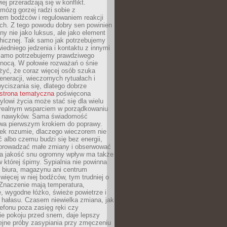
iej przeradzają się w konflikt.
mózg gorzej radzi sobie z
iem bodźców i regulowaniem reakcji
ch. Z tego powodu dobry sen powinien
ny nie jako luksus, ale jako element
hicznej. Tak samo jak potrzebujemy
iedniego jedzenia i kontaktu z innymi
 samo potrzebujemy prawdziwego
nocą. W połowie rozważań o śnie
żyć, że coraz więcej osób szuka
eneracji, wieczornych rytuałach i
ciszania się, dlatego dobrze
strona tematyczna
poświęcona
lowi życia może stać się dla wielu
 realnym wsparciem w porządkowaniu
h nawyków. Sama świadomość
wa pierwszym krokiem do poprawy.
iek rozumie, dlaczego wieczorem nie
albo czemu budzi się bez energii,
wprowadzać małe zmiany i obserwować
 Na jakość snu ogromny wpływ ma także
w której śpimy. Sypialnia nie powinna
 biura, magazynu ani centrum
 więcej w niej bodźców, tym trudniej o
 Znaczenie mają temperatura,
, wygodne łóżko, świeże powietrze i
 hałasu. Czasem niewielka zmiana, jak
lefonu poza zasięg ręki czy
ie pokoju przed snem, daje lepszy
lejne próby zasypiania przy zmęczeniu