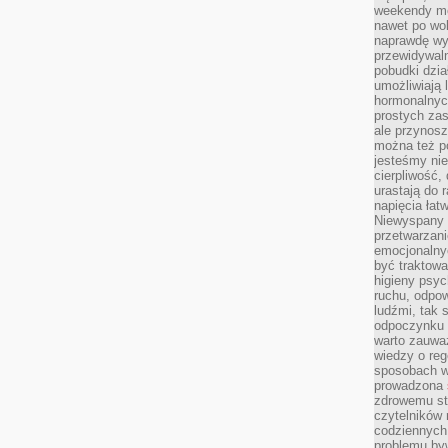
weekendy mo
nawet po wol
naprawdę wy
przewidywaln
pobudki dzia
umożliwiają 
hormonalnych
prostych zas
ale przynosz
można też p
jesteśmy ni
cierpliwość,
urastają do 
napięcia łatw
Niewyspany 
przetwarzan
emocjonalny
być traktowa
higieny psyc
ruchu, odpow
ludźmi, tak
odpoczynku 
warto zauwa
wiedzy o reg
sposobach wy
prowadzona
zdrowemu sty
czytelników
codziennyc
problemu by