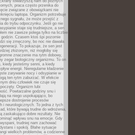
. Ekrany towarzyszą nam do późnych
ornych, praca często przenika do
ięcie związane z obowiązkami nie
knięciu laptopa. Organizm potrzebuje
źnego sygnału, że może przejść z
nia do trybu odpoczynku. Jeśli go nie
asypianie staje się trudniejsze, a sen
blem nie zawsze polega tylko na liczbie
 godzin. Czasem ktoś śpi pozornie
udzi się zmęczony, bo noc nie dawała
egeneracji. To pokazuje, że sen jest
dziej złożonym, niż mogłoby się
romne znaczenie ma rytm dobowy,
lny zegar biologiczny organizmu. To on
, kiedy jesteśmy senni, a kiedy
pływ energii. Nieregularne kładzenie
ęste zarywanie nocy i odsypianie w
gą ten rytm zaburzać. W efekcie
nym dniu człowiek nie czuje się
poczęty. Organizm lubi
ość. Powtarzalne godziny snu i
łają na niego uspokajająco, bo
lepsze dostrojenie procesów
 i neurologicznych. To jedna z tych
ad, które bywają trudne do wdrożenia,
ą zaskakująco dobre rezultaty. Nie
ominąć wpływu snu na emocje. Gdy
ewyspani, trudniej nam zachować
 dystans i spokój. Błahe sytuacje
rangi wielkich problemów, a codzienne