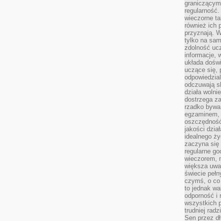
graniczącym 
regularność.
wieczorne ta
również ich 
przyznają. W
tylko na sam
zdolność uc
informacje, 
układa dośw
uczące się, 
odpowiedzia
odczuwają s
działa wolnie
dostrzega za
rzadko bywa
egzaminem, 
oszczędność
jakości dzia
idealnego ży
zaczyna się 
regularne go
wieczorem, m
większa uwa
świecie peł
czymś, o co 
to jednak wa
odporność i
wszystkich p
trudniej rad
Sen przez dł