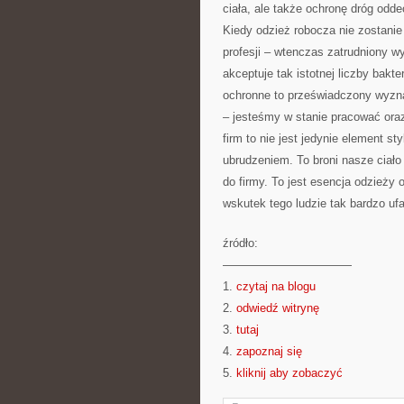
ciała, ale także ochronę dróg odd
Kiedy odzież robocza nie zostani
profesji – wtenczas zatrudniony w
akceptuje tak istotnej liczby bakte
ochronne to przeświadczony wyzna
– jesteśmy w stanie pracować ora
firm to nie jest jedynie element s
ubrudzeniem. To broni nasze ciał
do firmy. To jest esencja odzieży 
wskutek tego ludzie tak bardzo uf
źródło:
———————————
1.
czytaj na blogu
2.
odwiedź witrynę
3.
tutaj
4.
zapoznaj się
5.
kliknij aby zobaczyć