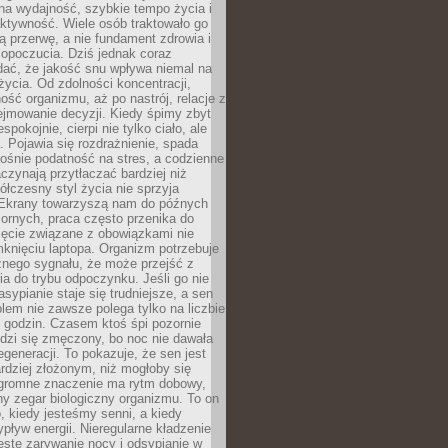
na wydajność, szybkie tempo życia i
ktywność. Wiele osób traktowało go
ą przerwę, a nie fundament zdrowia i
opoczucia. Dziś jednak coraz
dać, że jakość snu wpływa niemal na
życia. Od zdolności koncentracji,
ość organizmu, aż po nastrój, relacje z
ejmowanie decyzji. Kiedy śpimy zbyt
espokojnie, cierpi nie tylko ciało, ale
. Pojawia się rozdrażnienie, spada
ośnie podatność na stres, a codzienne
czynają przytłaczać bardziej niż
łczesny styl życia nie sprzyja
. Ekrany towarzyszą nam do późnych
ornych, praca często przenika do
ięcie związane z obowiązkami nie
knięciu laptopa. Organizm potrzebuje
źnego sygnału, że może przejść z
nia do trybu odpoczynku. Jeśli go nie
asypianie staje się trudniejsze, a sen
blem nie zawsze polega tylko na liczbie
 godzin. Czasem ktoś śpi pozornie
udzi się zmęczony, bo noc nie dawała
egeneracji. To pokazuje, że sen jest
dziej złożonym, niż mogłoby się
romne znaczenie ma rytm dobowy,
lny zegar biologiczny organizmu. To on
, kiedy jesteśmy senni, a kiedy
pływ energii. Nieregularne kładzenie
ęste zarywanie nocy i odsypianie w