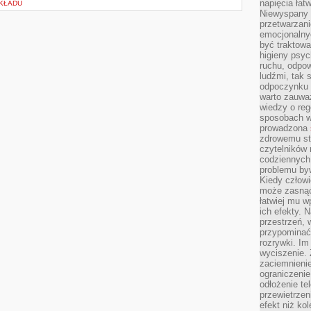
napięcia łatw
KŁADU
Niewyspany 
przetwarzan
emocjonalny
być traktowa
higieny psyc
ruchu, odpow
ludźmi, tak
odpoczynku 
warto zauwa
wiedzy o reg
sposobach wy
prowadzona
zdrowemu sty
czytelników
codziennyc
problemu by
Kiedy człow
może zasnąć 
łatwiej mu 
ich efekty.
przestrzeń, 
przypominać
rozrywki. Im
wyciszenie.
zaciemnienie
ograniczenie
odłożenie te
przewietrzen
efekt niż ko