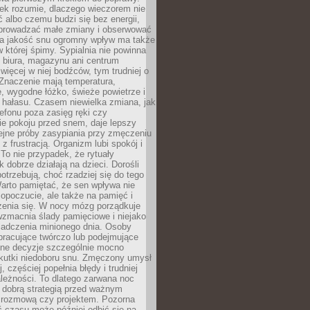
iek rozumie, dlaczego wieczorem nie
albo czemu budzi się bez energii,
wprowadzać małe zmiany i obserwować
 Na jakość snu ogromny wpływ ma także
w której śpimy. Sypialnia nie powinna
 biura, magazynu ani centrum
 więcej w niej bodźców, tym trudniej o
 Znaczenie mają temperatura,
, wygodne łóżko, świeże powietrze i
 hałasu. Czasem niewielka zmiana, jak
lefonu poza zasięg ręki czy
ie pokoju przed snem, daje lepszy
lejne próby zasypiania przy zmęczeniu
z frustracją. Organizm lubi spokój i
 To nie przypadek, że rytuały
k dobrze działają na dzieci. Dorośli
potrzebują, choć rzadziej się do tego
arto pamiętać, że sen wpływa nie
opoczucie, ale także na pamięć i
zenia się. W nocy mózg porządkuje
wzmacnia ślady pamięciowe i niejako
iadczenia minionego dnia. Osoby
pracujące twórczo lub podejmujące
lne decyzje szczególnie mocno
kutki niedoboru snu. Zmęczony umysł
j, częściej popełnia błędy i trudniej
leżności. To dlatego zarwana noc
 dobrą strategią przed ważnym
rozmową czy projektem. Pozorna
 czasu może później odbić się na