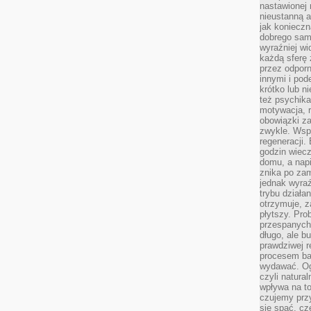
nastawionej 
nieustanną a
jak konieczn
dobrego sam
wyraźniej wi
każdą sferę 
przez odporn
innymi i pod
krótko lub ni
też psychika
motywacja, r
obowiązki za
zwykle. Wspó
regeneracji
godzin wiecz
domu, a nap
znika po zam
jednak wyra
trybu działa
otrzymuje, z
płytszy. Pro
przespanych
długo, ale b
prawdziwej r
procesem bar
wydawać. Og
czyli natura
wpływa na to
czujemy przy
się spać, cz