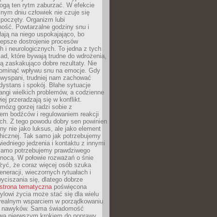
gą ten rytm zaburzać. W efekcie
nym dniu człowiek nie czuje się
poczęty. Organizm lubi
ość. Powtarzalne godziny snu i
łają na niego uspokajająco, bo
lepsze dostrojenie procesów
 i neurologicznych. To jedna z tych
ad, które bywają trudne do wdrożenia,
ą zaskakująco dobre rezultaty. Nie
ominąć wpływu snu na emocje. Gdy
ewyspani, trudniej nam zachować
 dystans i spokój. Błahe sytuacje
rangi wielkich problemów, a codzienne
iej przeradzają się w konflikt.
mózg gorzej radzi sobie z
iem bodźców i regulowaniem reakcji
ch. Z tego powodu dobry sen powinien
ny nie jako luksus, ale jako element
hicznej. Tak samo jak potrzebujemy
iedniego jedzenia i kontaktu z innymi
 samo potrzebujemy prawdziwego
nocą. W połowie rozważań o śnie
żyć, że coraz więcej osób szuka
eneracji, wieczornych rytuałach i
ciszania się, dlatego dobrze
strona tematyczna
poświęcona
lowi życia może stać się dla wielu
 realnym wsparciem w porządkowaniu
h nawyków. Sama świadomość
wa pierwszym krokiem do poprawy.