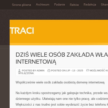
Archiwum
Podanie
Redakcja
Skan
Strona główna
Raków
TRACI
DZIŚ WIELE OSÓB ZAKŁADA WŁ
INTERNETOWĄ
POSTED BY ADMIN
POSTED ON LIP - 13 - 2025
MOŻLIWOŚĆ 
WYŁĄCZONA
Współcześnie wiele osób zakłada osobistą domenę internetową
Na każdym kroku spostrzegamy jak galopuje technika, przede ws
dziennego użytku. Ułatwiają nam one nie tylko pracę, ale codzien
Większości z nas trudno jest sobie wyobrazić życie bez telefonu