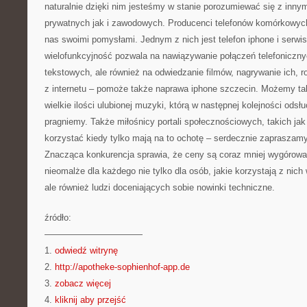
naturalnie dzięki nim jesteśmy w stanie porozumiewać się z inny
prywatnych jak i zawodowych. Producenci telefonów komórkowych
nas swoimi pomysłami. Jednym z nich jest telefon iphone i serwi
wielofunkcyjność pozwala na nawiązywanie połączeń telefoniczny
tekstowych, ale również na odwiedzanie filmów, nagrywanie ich, ro
z internetu – pomoże także naprawa iphone szczecin. Możemy t
wielkie ilości ulubionej muzyki, którą w następnej kolejności odsł
pragniemy. Także miłośnicy portali społecznościowych, takich ja
korzystać kiedy tylko mają na to ochotę – serdecznie zapraszamy
Znacząca konkurencja sprawia, że ceny są coraz mniej wygórowan
nieomalże dla każdego nie tylko dla osób, jakie korzystają z nich
ale również ludzi doceniających sobie nowinki techniczne.
źródło:
———————————
1.
odwiedź witrynę
2.
http://apotheke-sophienhof-app.de
3.
zobacz więcej
4.
kliknij aby przejść