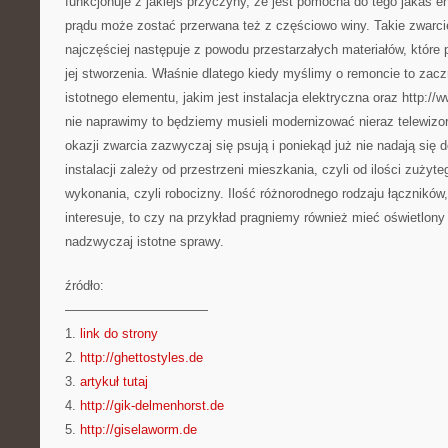
funkcjonuje z jakiejś przyczyny, że jest pomocna do tego jakaś 
prądu może zostać przerwana też z częściowo winy. Takie zwarcie 
najczęściej następuje z powodu przestarzałych materiałów, które
jej stworzenia. Właśnie dlatego kiedy myślimy o remoncie to zacz
istotnego elementu, jakim jest instalacja elektryczna oraz http://w
nie naprawimy to będziemy musieli modernizować nieraz telewizory
okazji zwarcia zazwyczaj się psują i poniekąd już nie nadają się 
instalacji zależy od przestrzeni mieszkania, czyli od ilości zużyte
wykonania, czyli robocizny. Ilość różnorodnego rodzaju łączników, 
interesuje, to czy na przykład pragniemy również mieć oświetlony
nadzwyczaj istotne sprawy.
źródło:
———————————
1.
link do strony
2.
http://ghettostyles.de
3.
artykuł tutaj
4.
http://gik-delmenhorst.de
5.
http://giselaworm.de