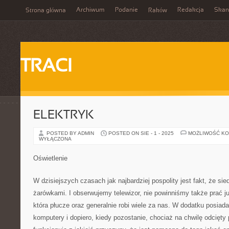
Archiwum
Podanie
Redakcja
Skan
Strona główna
Raków
TRACI
ELEKTRYK
POSTED BY ADMIN
POSTED ON SIE - 1 - 2025
MOŻLIWOŚĆ K
WYŁĄCZONA
Oświetlenie
W dzisiejszych czasach jak najbardziej pospolity jest fakt, że s
żarówkami. I obserwujemy telewizor, nie powinniśmy także prać ju
która płucze oraz generalnie robi wiele za nas. W dodatku posia
komputery i dopiero, kiedy pozostanie, chociaż na chwilę odcięty