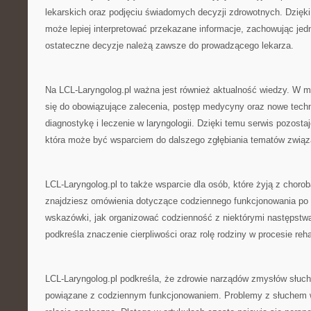
lekarskich oraz podjęciu świadomych decyzji zdrowotnych. Dzięki
może lepiej interpretować przekazane informacje, zachowując je
ostateczne decyzje należą zawsze do prowadzącego lekarza.
Na LCL-Laryngolog.pl ważna jest również aktualność wiedzy. W 
się do obowiązujące zalecenia, postęp medycyny oraz nowe techn
diagnostykę i leczenie w laryngologii. Dzięki temu serwis pozost
która może być wsparciem do dalszego zgłębiania tematów związa
LCL-Laryngolog.pl to także wsparcie dla osób, które żyją z choro
znajdziesz omówienia dotyczące codziennego funkcjonowania po 
wskazówki, jak organizować codzienność z niektórymi następstwa
podkreśla znaczenie cierpliwości oraz rolę rodziny w procesie rehab
LCL-Laryngolog.pl podkreśla, że zdrowie narządów zmysłów słuchu
powiązane z codziennym funkcjonowaniem. Problemy z słuchem 