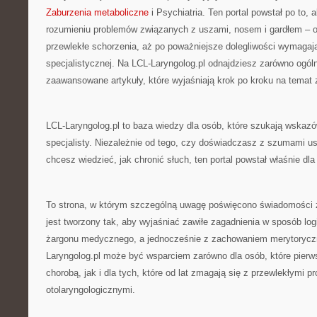
Zaburzenia metaboliczne
i Psychiatria. Ten portal powstał po to
rozumieniu problemów związanych z uszami, nosem i gardłem – od
przewlekłe schorzenia, aż po poważniejsze dolegliwości wymagaj
specjalistycznej. Na LCL-Laryngolog.pl odnajdziesz zarówno ogólne
zaawansowane artykuły, które wyjaśniają krok po kroku na temat zd
LCL-Laryngolog.pl to baza wiedzy dla osób, które szukają wskaz
specjalisty. Niezależnie od tego, czy doświadczasz z szumami u
chcesz wiedzieć, jak chronić słuch, ten portal powstał właśnie dla
To strona, w którym szczególną uwagę poświęcono świadomości z
jest tworzony tak, aby wyjaśniać zawiłe zagadnienia w sposób lo
żargonu medycznego, a jednocześnie z zachowaniem merytoryczn
Laryngolog.pl może być wsparciem zarówno dla osób, które pierws
chorobą, jak i dla tych, które od lat zmagają się z przewlekłymi 
otolaryngologicznymi.