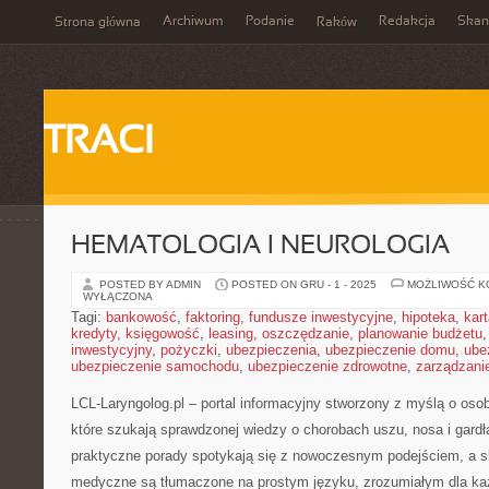
Archiwum
Podanie
Redakcja
Skan
Strona główna
Raków
TRACI
HEMATOLOGIA I NEUROLOGIA
POSTED BY ADMIN
POSTED ON GRU - 1 - 2025
MOŻLIWOŚĆ 
WYŁĄCZONA
Tagi:
bankowość
,
faktoring
,
fundusze inwestycyjne
,
hipoteka
,
kar
kredyty
,
księgowość
,
leasing
,
oszczędzanie
,
planowanie budżetu
inwestycyjny
,
pożyczki
,
ubezpieczenia
,
ubezpieczenie domu
,
ube
ubezpieczenie samochodu
,
ubezpieczenie zdrowotne
,
zarządzani
LCL-Laryngolog.pl – portal informacyjny stworzony z myślą o oso
które szukają sprawdzonej wiedzy o chorobach uszu, nosa i gardł
praktyczne porady spotykają się z nowoczesnym podejściem, a 
medyczne są tłumaczone na prostym języku, zrozumiałym dla każ