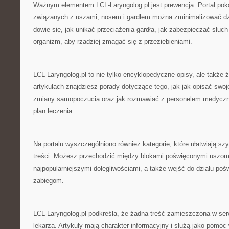
Ważnym elementem LCL-Laryngolog.pl jest prewencja. Portal pok
związanych z uszami, nosem i gardłem można zminimalizować d
dowie się, jak unikać przeciążenia gardła, jak zabezpieczać słuc
organizm, aby rzadziej zmagać się z przeziębieniami.
LCL-Laryngolog.pl to nie tylko encyklopedyczne opisy, ale także
artykułach znajdziesz porady dotyczące tego, jak jak opisać swoj
zmiany samopoczucia oraz jak rozmawiać z personelem medyczn
plan leczenia.
Na portalu wyszczególniono również kategorie, które ułatwiają sz
treści. Możesz przechodzić między blokami poświęconymi uszom
najpopularniejszymi dolegliwościami, a także wejść do działu pośw
zabiegom.
LCL-Laryngolog.pl podkreśla, że żadna treść zamieszczona w serw
lekarza. Artykuły mają charakter informacyjny i służą jako pomoc