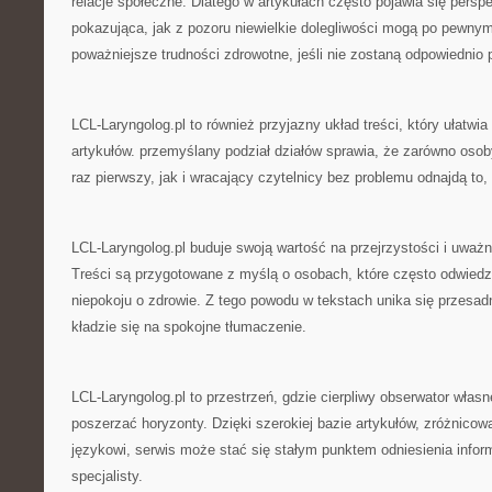
relacje społeczne. Dlatego w artykułach często pojawia się persp
pokazująca, jak z pozoru niewielkie dolegliwości mogą po pewnym
poważniejsze trudności zdrowotne, jeśli nie zostaną odpowiednio 
LCL-Laryngolog.pl to również przyjazny układ treści, który ułatwia
artykułów. przemyślany podział działów sprawia, że zarówno oso
raz pierwszy, jak i wracający czytelnicy bez problemu odnajdą to,
LCL-Laryngolog.pl buduje swoją wartość na przejrzystości i uważ
Treści są przygotowane z myślą o osobach, które często odwied
niepokoju o zdrowie. Z tego powodu w tekstach unika się przesad
kładzie się na spokojne tłumaczenie.
LCL-Laryngolog.pl to przestrzeń, gdzie cierpliwy obserwator wła
poszerzać horyzonty. Dzięki szerokiej bazie artykułów, zróżnico
językowi, serwis może stać się stałym punktem odniesienia info
specjalisty.