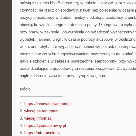
mówią szkolenia bhp Sosnowiec); w trakcie lub w związku z wyk
czynności na rzecz chlebodawcy, nawet bez polecenia; w czasie 
pozycji pracodawcy w drodze miedzy siedzibą pracodawcy a pu
obowiązku wynikającego ze stosunku pracy. Dlatego warto wykon
przy pracy, w zakresie upoważnienia do świadczeń wyznaczonych 
wypadek, jakiemu uległ : w czasie podróży służbowej w okolicznoś
wskazane, chyba, że wypadek samochodowy pozostał postępowan
pozostaje w związku z egzekwowaniem powierzonych mu zadań ro
trakcie szkolenia w zakresie powszechnej samoobrony; przy wyk
przez działające u pracodawcy zrzeszenia związkowe. Za wypadek 
nagłe zdarzenie wywołane przyczyną zewnętrzną.
źródło:
———————————
1.
https://innovationwomen.pl
2.
więcej na ten temat
3.
więcej informacji
4.
https://kjradcaprawny.pl
5.
https://mtc-media.pl