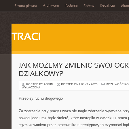
Archiwum
Podanie
Redakcja
Skan
Strona główna
Raków
TRACI
JAK MOŻEMY ZMIENIĆ SWÓJ OG
DZIAŁKOWY?
POSTED BY ADMIN
POSTED ON LIP - 3 - 2025
MOŻLIWOŚĆ K
WYŁĄCZONA
Przepisy ruchu drogowego
Za zdarzenie przy pracy uważa się nagłe zdarzenie wywołane prz
powodująca uraz bądź śmierć, które nastąpiło w związku z praca
egzekwowaniem przez pracownika stereotypowych czynności bądź