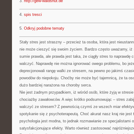
3.
http://gew-waldshut.de
4.
spis tresci
5.
Odkryj podobne tematy
Stały stres jest straszny – przecież ta osoba, która jest nieusta
nie może cieszyć się swoim życiem. Bardzo często uważamy, iż
sumie prawda, ale prawda jest taka, że ciągły stres to naprawdę 
walczyć. Naprawdę nie można ignorować owego problemu, bo jeże
deprecjonowali rangę walki ze stresem, na pewno po jakimś czas
powodów do niepokoju. Choćby nie może być tajemnicą, że ta osob
dużo bardziej narażona na choroby serca.
Nie jest żadnym przypadkiem, iż wśród osób, które żyją w stresie 
chociażby zawałowców. A więc krótko podsumowując – stres zabij
walczyć ze stresem? Z pewnością czymś ze wszech miar efektyw
spotykanie się z psychoterapeutą. Choć akurat nasz kraj nie jes
psychologia jest modna, to jednak rozmawianie ze specjalistami o
satysfakcjonujące efekty. Warto również zastosować najróżniejsze