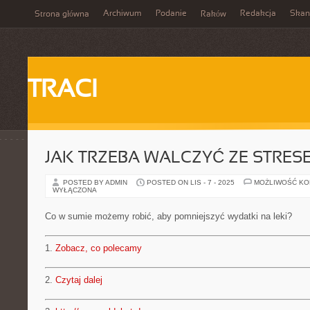
Archiwum
Podanie
Redakcja
Skan
Strona główna
Raków
TRACI
JAK TRZEBA WALCZYĆ ZE STRES
POSTED BY ADMIN
POSTED ON LIS - 7 - 2025
MOŻLIWOŚĆ K
WYŁĄCZONA
Co w sumie możemy robić, aby pomniejszyć wydatki na leki?
1.
Zobacz, co polecamy
2.
Czytaj dalej