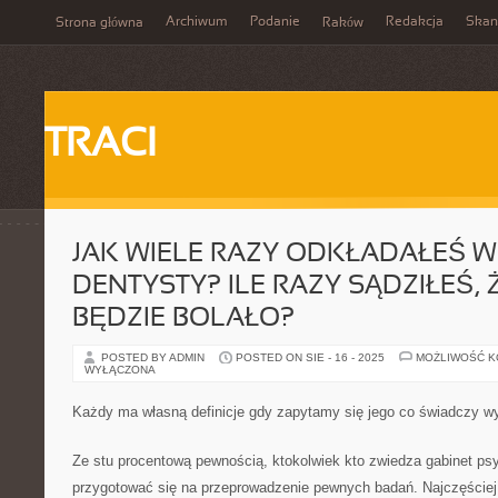
Archiwum
Podanie
Redakcja
Skan
Strona główna
Raków
TRACI
JAK WIELE RAZY ODKŁADAŁEŚ W
DENTYSTY? ILE RAZY SĄDZIŁEŚ,
BĘDZIE BOLAŁO?
POSTED BY ADMIN
POSTED ON SIE - 16 - 2025
MOŻLIWOŚĆ 
WYŁĄCZONA
Każdy ma własną definicje gdy zapytamy się jego co świadczy w
Ze stu procentową pewnością, ktokolwiek kto zwiedza gabinet ps
przygotować się na przeprowadzenie pewnych badań. Najczęściej są