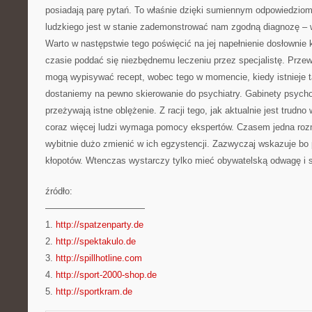
posiadają parę pytań. To właśnie dzięki sumiennym odpowiedziom 
ludzkiego jest w stanie zademonstrować nam zgodną diagnozę – w
Warto w następstwie tego poświęcić na jej napełnienie dosłownie
czasie poddać się niezbędnemu leczeniu przez specjalistę. Prze
mogą wypisywać recept, wobec tego w momencie, kiedy istnieje 
dostaniemy na pewno skierowanie do psychiatry. Gabinety psycho
przeżywają istne oblężenie. Z racji tego, jak aktualnie jest trudno
coraz więcej ludzi wymaga pomocy ekspertów. Czasem jedna roz
wybitnie dużo zmienić w ich egzystencji. Zazwyczaj wskazuje bo 
kłopotów. Wtenczas wystarczy tylko mieć obywatelską odwagę i s
źródło:
———————————
1.
http://spatzenparty.de
2.
http://spektakulo.de
3.
http://spillhotline.com
4.
http://sport-2000-shop.de
5.
http://sportkram.de