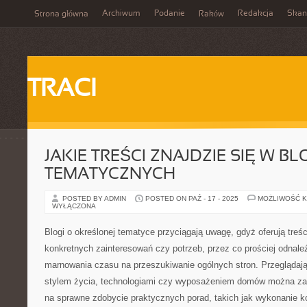
Archiwum
Podanie
Redakcja
Skan
Strona główna
Raków
TRACI
JAKIE TREŚCI ZNAJDZIE SIĘ W B
TEMATYCZNYCH
POSTED BY ADMIN
POSTED ON PAŹ - 17 - 2025
MOŻLIWOŚĆ 
WYŁĄCZONA
Blogi o określonej tematyce przyciągają uwagę, gdyż oferują tre
konkretnych zainteresowań czy potrzeb, przez co prościej odnale
marnowania czasu na przeszukiwanie ogólnych stron. Przeglądają
stylem życia, technologiami czy wyposażeniem domów można za
na sprawne zdobycie praktycznych porad, takich jak wykonanie 