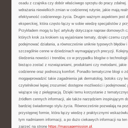
osadu z czajnika czy dobór właściwego sprzętu do pracy zdalne
wdrażania niewielkich zmian w codziennej rutynie, jakie mają real
efektywność codziennego życia. Drugim ważnym aspektem jest d
eksperckiej, która często łączy w sobie wiedzę specjalistów z pr
Przykładem mogą tu być artykuły dotyczące napraw domowych c
których krok za krokiem są wyjaśniane tematy, dzięki czemu czy
podejmować działania, a równocześnie uniknie typowych błędów i 
szczególnie cenne w dziedzinach wymagających precyzji. Kolej
śledzenia nowości i trendów, co w przypadku blogów o technologii
bieżąco zostać z rozwiązaniami, produktami czy metodami, jakie
codzienne oraz podnoszą komfort. Ponadto tematyczne blogi o zdr
mogąwprowadzić takie zagadnienia jak dermatolog, botoks czy lec
czytelnikowi lepiej zrozumieć dostępne możliwości i podejmować
wiążące się z pielęgnacją. Dzięki temu korzystanie z tematycznyc
źródłem cennych informacji, ale także narzędziem inspirującym do
bardziej świadomego stylu życia. Równocześnie pozwalają na po
przystępnej formie, która łączy wiedzę z praktycznymi wskazówka
tym nadmiarem informacji, a po dużo ciekawych informacji na te
zajrzeć na stronę
https://massagemission.pl
.