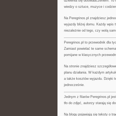
dzielenia się doświadczeniem. To n
wiedzy o sztuce, muzyce i codzie
Na Peregrinos.pl znajdziesz jednoc
wyjazdy bliżej domu. Każdy wpis t
niezależnie od tego, czy wolą sam
Peregrinos.pl to przewodnik dla ty
Zamiast powielać te same schematy
pomijane w klasycznych przewodn
Na stronie znajdziesz szczegółowe
planu działania. W każdym artykul
a także kosztów wyjazdu. Dzięki te
jednocześnie.
Jednym z filarów Peregrinos.pl je
tło do zdjęć, autorzy starają się 
Na blogu pojawiają się teksty o tr