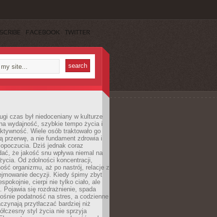
SCRIBE
FACEBOOK
TWITTER
ugi czas był niedoceniany w kulturze
na wydajność, szybkie tempo życia i
ktywność. Wiele osób traktowało go
ą przerwę, a nie fundament zdrowia i
opoczucia. Dziś jednak coraz
dać, że jakość snu wpływa niemal na
życia. Od zdolności koncentracji,
ość organizmu, aż po nastrój, relacje z
ejmowanie decyzji. Kiedy śpimy zbyt
espokojnie, cierpi nie tylko ciało, ale
. Pojawia się rozdrażnienie, spada
ośnie podatność na stres, a codzienne
czynają przytłaczać bardziej niż
łczesny styl życia nie sprzyja