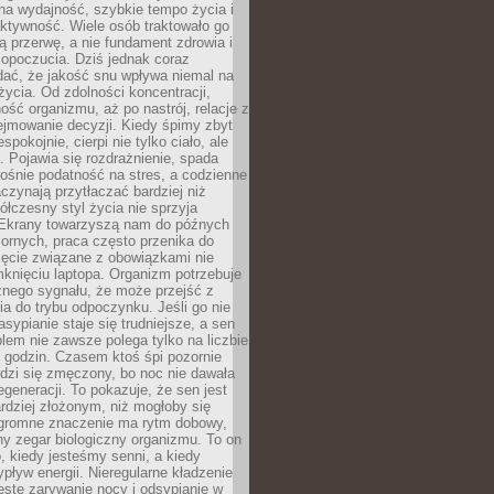
na wydajność, szybkie tempo życia i
ktywność. Wiele osób traktowało go
ą przerwę, a nie fundament zdrowia i
opoczucia. Dziś jednak coraz
dać, że jakość snu wpływa niemal na
życia. Od zdolności koncentracji,
ość organizmu, aż po nastrój, relacje z
ejmowanie decyzji. Kiedy śpimy zbyt
espokojnie, cierpi nie tylko ciało, ale
. Pojawia się rozdrażnienie, spada
ośnie podatność na stres, a codzienne
czynają przytłaczać bardziej niż
łczesny styl życia nie sprzyja
. Ekrany towarzyszą nam do późnych
ornych, praca często przenika do
ięcie związane z obowiązkami nie
knięciu laptopa. Organizm potrzebuje
źnego sygnału, że może przejść z
nia do trybu odpoczynku. Jeśli go nie
asypianie staje się trudniejsze, a sen
blem nie zawsze polega tylko na liczbie
 godzin. Czasem ktoś śpi pozornie
udzi się zmęczony, bo noc nie dawała
egeneracji. To pokazuje, że sen jest
dziej złożonym, niż mogłoby się
romne znaczenie ma rytm dobowy,
lny zegar biologiczny organizmu. To on
, kiedy jesteśmy senni, a kiedy
pływ energii. Nieregularne kładzenie
ęste zarywanie nocy i odsypianie w