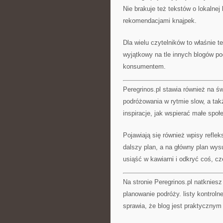
Nie brakuje też tekstów o lokalnej
rekomendacjami knajpek.
Dla wielu czytelników to właśnie t
wyjątkowy na tle innych blogów po
konsumentem.
Peregrinos.pl stawia również na 
podróżowania w rytmie slow, a tak
inspiracje, jak wspierać małe spo
Pojawiają się również wpisy refle
dalszy plan, a na główny plan wys
usiąść w kawiarni i odkryć coś, c
Na stronie Peregrinos.pl natkniesz
planowanie podróży. listy kontrol
sprawia, że blog jest praktycznym