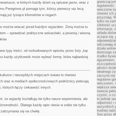
graniczącym 
erariusze, w których każdy dzień są opisane jasno, wraz z
regularność.
emu Peregrinos.pl pomaga tym, którzy pierwszy raz lecą
wieczorne ta
również ich 
 mają już tysiące kilometrów w nogach.
przyznają. W
tylko na sam
zdolność uc
rego można wracać przed każdym wyjazdem. Zimą można tu
informacje, 
układa dośw
tem – sprawdzać praktyczne wskazówki, a jesienią i wiosną
uczące się, 
nków.
odpowiedzia
odczuwają s
działa wolnie
ane typy treści: od rozbudowanych wpisów, przez listy „top
dostrzega za
rzadko bywa
temu każdy użytkownik może wybrać formę, która najbardziej
egzaminem, 
oszczędność
jakości dzia
idealnego ży
kulturze i niezwykłych miejscach świata to również
zaczyna się 
regularne go
ch oraz w mediach społecznościowych podróżnicy polecają
wieczorem, m
większa uwa
i, których łączy ciekawość innych.
świecie peł
czymś, o co 
ni, że wyjazdy kształtują nie tylko nasze wspomnienia, ale
to jednak wa
odporność i
żnorodność. Dlatego każdy wpis niesie w sobie nie tylko
wszystkich p
trudniej rad
o zatrzymania się na chwilę.
Sen przez dł