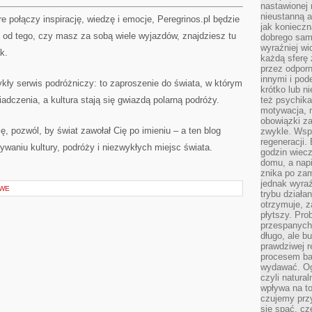
nastawionej 
nieustanną a
re połączy inspirację, wiedzę i emocje, Peregrinos.pl będzie
jak konieczn
e od tego, czy masz za sobą wiele wyjazdów, znajdziesz tu
dobrego sam
wyraźniej wi
k.
każdą sferę 
przez odporn
innymi i pod
ykły serwis podróżniczy: to zaproszenie do świata, w którym
krótko lub ni
adczenia, a kultura stają się gwiazdą polarną podróży.
też psychika
motywacja, r
obowiązki za
ę, pozwól, by świat zawołał Cię po imieniu – a ten blog
zwykle. Wspó
regeneracji
ywaniu kultury, podróży i niezwykłych miejsc świata.
godzin wiecz
domu, a nap
znika po zam
jednak wyra
OWE
trybu działa
otrzymuje, z
płytszy. Pro
przespanych
długo, ale b
prawdziwej r
procesem bar
wydawać. Og
czyli natura
wpływa na to
czujemy przy
się spać, cz