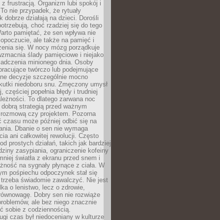
z frustracją. Organizm lubi spokój i
 To nie przypadek, że rytuały
k dobrze działają na dzieci. Dorośli
potrzebują, choć rzadziej się do tego
arto pamiętać, że sen wpływa nie
opoczucie, ale także na pamięć i
zenia się. W nocy mózg porządkuje
wzmacnia ślady pamięciowe i niejako
iadczenia minionego dnia. Osoby
pracujące twórczo lub podejmujące
lne decyzje szczególnie mocno
kutki niedoboru snu. Zmęczony umysł
j, częściej popełnia błędy i trudniej
leżności. To dlatego zarwana noc
 dobrą strategią przed ważnym
rozmową czy projektem. Pozorna
 czasu może później odbić się na
łania. Dbanie o sen nie wymaga
cia ani całkowitej rewolucji. Często
od prostych działań, takich jak bardziej
dziny zasypiania, ograniczenie kofeiny
niej światła z ekranu przed snem i
żność na sygnały płynące z ciała. W
nym pośpiechu odpoczynek stał się
trzeba świadomie zawalczyć. Nie jest
lka o lenistwo, lecz o zdrowie,
 równowagę. Dobry sen nie rozwiąże
roblemów, ale bez niego znacznie
zić sobie z codziennością.
ugi czas był niedoceniany w kulturze