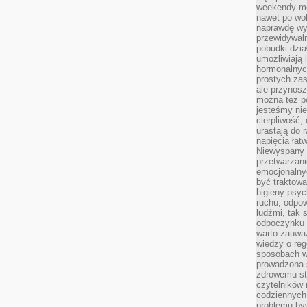
weekendy mo
nawet po wol
naprawdę wy
przewidywaln
pobudki dzia
umożliwiają 
hormonalnych
prostych zas
ale przynosz
można też p
jesteśmy ni
cierpliwość,
urastają do 
napięcia łatw
Niewyspany 
przetwarzan
emocjonalny
być traktowa
higieny psyc
ruchu, odpow
ludźmi, tak
odpoczynku 
warto zauwa
wiedzy o reg
sposobach wy
prowadzona
zdrowemu sty
czytelników
codziennyc
problemu by