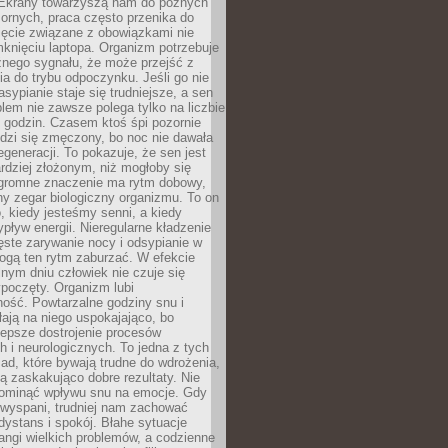
. Ekrany towarzyszą nam do późnych
ornych, praca często przenika do
ięcie związane z obowiązkami nie
knięciu laptopa. Organizm potrzebuje
źnego sygnału, że może przejść z
nia do trybu odpoczynku. Jeśli go nie
asypianie staje się trudniejsze, a sen
blem nie zawsze polega tylko na liczbie
 godzin. Czasem ktoś śpi pozornie
udzi się zmęczony, bo noc nie dawała
egeneracji. To pokazuje, że sen jest
dziej złożonym, niż mogłoby się
romne znaczenie ma rytm dobowy,
lny zegar biologiczny organizmu. To on
, kiedy jesteśmy senni, a kiedy
pływ energii. Nieregularne kładzenie
ęste zarywanie nocy i odsypianie w
gą ten rytm zaburzać. W efekcie
nym dniu człowiek nie czuje się
poczęty. Organizm lubi
ość. Powtarzalne godziny snu i
łają na niego uspokajająco, bo
lepsze dostrojenie procesów
 i neurologicznych. To jedna z tych
ad, które bywają trudne do wdrożenia,
ą zaskakująco dobre rezultaty. Nie
ominąć wpływu snu na emocje. Gdy
ewyspani, trudniej nam zachować
 dystans i spokój. Błahe sytuacje
rangi wielkich problemów, a codzienne