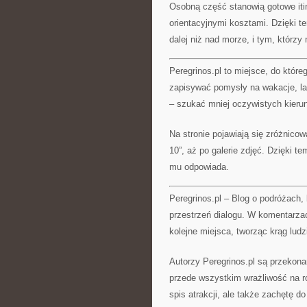
Osobną część stanowią gotowe itin
orientacyjnymi kosztami. Dzięki t
dalej niż nad morze, i tym, którzy
Peregrinos.pl to miejsce, do któ
zapisywać pomysły na wakacje, la
– szukać mniej oczywistych kieru
Na stronie pojawiają się zróżnicow
10”, aż po galerie zdjęć. Dzięki 
mu odpowiada.
Peregrinos.pl – Blog o podróżach, 
przestrzeń dialogu. W komentarza
kolejne miejsca, tworząc krąg ludz
Autorzy Peregrinos.pl są przekona
przede wszystkim wrażliwość na ró
spis atrakcji, ale także zachętę d