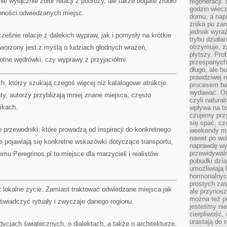
ie wyłącznie zbiór relacji z podróży, ale także bogate źródło
regeneracji
godzin wiecz
nności odwiedzanych miejsc.
domu, a nap
znika po zam
jednak wyra
ześnie relacje z dalekich wypraw, jak i pomysły na krótkie
trybu działa
otrzymuje, z
worzony jest z myślą o ludziach głodnych wrażeń,
płytszy. Pro
otne wędrówki, czy wyprawy z przyjaciółmi.
przespanych
długo, ale b
prawdziwej r
ch, którzy szukają czegoś więcej niż katalogowe atrakcje.
procesem bar
wydawać. Og
, autorzy przybliżają mniej znane miejsca, często
czyli natura
ikach.
wpływa na to
czujemy przy
się spać, cz
 przewodniki, które prowadzą od inspiracji do konkretnego
weekendy mo
nawet po wol
e pojawiają się konkretne wskazówki dotyczące transportu,
naprawdę wy
przewidywaln
mu Peregrinos.pl to miejsce dla marzycieli i realistów
pobudki dzia
umożliwiają 
hormonalnych
prostych zas
st lokalne życie. Zamiast traktować odwiedzane miejsca jak
ale przynosz
można też p
doświadczyć rytuały i zwyczaje danego regionu.
jesteśmy ni
cierpliwość,
urastają do 
adycjach świątecznych, o dialektach, a także o architekturze.