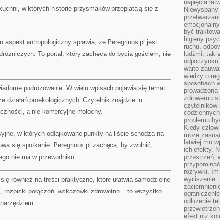
napięcia łatw
 kuchni, w których historie przysmaków przeplatają się z
Niewyspany 
przetwarzan
emocjonalny
być traktowa
higieny psyc
en aspekt antropologiczny sprawia, że Peregrinos.pl jest
ruchu, odpow
dróżniczych. To portal, który zachęca do bycia gościem, nie
ludźmi, tak
odpoczynku 
warto zauwa
wiedzy o reg
sposobach wy
świadome podróżowanie. W wielu wpisach pojawia się temat
prowadzona
zdrowemu sty
że działań proekologicznych. Czytelnik znajdzie tu
czytelników
łeczności, a nie komercyjne molochy.
codziennyc
problemu by
Kiedy człow
ksyjne, w których odfajkowane punkty na liście schodzą na
może zasnąć 
łatwiej mu 
uwa się spotkanie. Peregrinos.pl zachęca, by zwolnić,
ich efekty.
zego nie ma w przewodniku.
przestrzeń, 
przypominać
rozrywki. Im
wyciszenie.
 się również na treści praktyczne, które ułatwią samodzielne
zaciemnienie
ne, rozpiski połączeń, wskazówki zdrowotne – to wszystko
ograniczenie
odłożenie te
 narzędziem.
przewietrzen
efekt niż ko