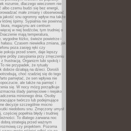
iek rozumie, dlaczego wieczorem nie
albo czemu budzi się bez energii,
wprowadzać małe zmiany i obserwować
 Na jakość snu ogromny wpływ ma także
w której śpimy. Sypialnia nie powinna
 biura, magazynu ani centrum
 więcej w niej bodźców, tym trudniej o
 Znaczenie mają temperatura,
, wygodne łóżko, świeże powietrze i
 hałasu. Czasem niewielka zmiana, jak
lefonu poza zasięg ręki czy
ie pokoju przed snem, daje lepszy
lejne próby zasypiania przy zmęczeniu
z frustracją. Organizm lubi spokój i
 To nie przypadek, że rytuały
k dobrze działają na dzieci. Dorośli
potrzebują, choć rzadziej się do tego
arto pamiętać, że sen wpływa nie
opoczucie, ale także na pamięć i
zenia się. W nocy mózg porządkuje
wzmacnia ślady pamięciowe i niejako
iadczenia minionego dnia. Osoby
pracujące twórczo lub podejmujące
lne decyzje szczególnie mocno
kutki niedoboru snu. Zmęczony umysł
j, częściej popełnia błędy i trudniej
leżności. To dlatego zarwana noc
 dobrą strategią przed ważnym
rozmową czy projektem. Pozorna
 czasu może później odbić się na