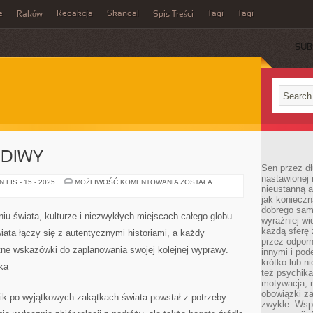
e
Redakcja
Skandal
Tagi
Tagi
Raków
Spis Treści
SUB
EDIWY
Sen przez dł
nastawionej 
JORDANIA
LIS - 15 - 2025
MOŻLIWOŚĆ KOMENTOWANIA
ZOSTAŁA
nieustanną a
I
MALEDIWY
jak konieczn
dobrego sam
niu świata, kulturze i niezwykłych miejscach całego globu.
wyraźniej wi
każdą sferę 
iata łączy się z autentycznymi historiami, a każdy
przez odporn
ne wskazówki do zaplanowania swojej kolejnej wyprawy.
innymi i pod
krótko lub ni
ka
też psychika
motywacja, r
obowiązki za
nik po wyjątkowych zakątkach świata powstał z potrzeby
zwykle. Wspó