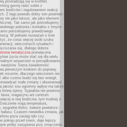
iej przeradzają się w konflikt.
mózg gorzej radzi sobie z
iem bodźców i regulowaniem reakcji
ch. Z tego powodu dobry sen powinien
ny nie jako luksus, ale jako element
hicznej. Tak samo jak potrzebujemy
iedniego jedzenia i kontaktu z innymi
 samo potrzebujemy prawdziwego
nocą. W połowie rozważań o śnie
żyć, że coraz więcej osób szuka
eneracji, wieczornych rytuałach i
ciszania się, dlatego dobrze
strona tematyczna
poświęcona
lowi życia może stać się dla wielu
 realnym wsparciem w porządkowaniu
h nawyków. Sama świadomość
wa pierwszym krokiem do poprawy.
iek rozumie, dlaczego wieczorem nie
albo czemu budzi się bez energii,
wprowadzać małe zmiany i obserwować
 Na jakość snu ogromny wpływ ma także
w której śpimy. Sypialnia nie powinna
 biura, magazynu ani centrum
 więcej w niej bodźców, tym trudniej o
 Znaczenie mają temperatura,
, wygodne łóżko, świeże powietrze i
 hałasu. Czasem niewielka zmiana, jak
lefonu poza zasięg ręki czy
ie pokoju przed snem, daje lepszy
lejne próby zasypiania przy zmęczeniu