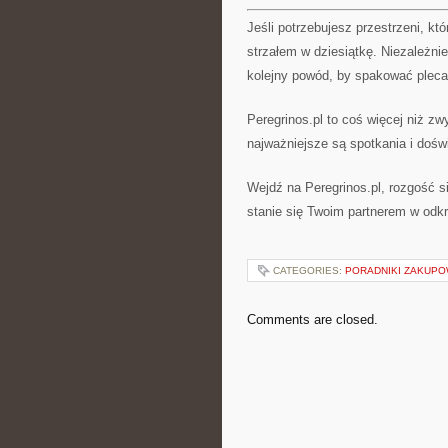
Jeśli potrzebujesz przestrzeni, któ
strzałem w dziesiątkę. Niezależni
kolejny powód, by spakować pleca
Peregrinos.pl to coś więcej niż zw
najważniejsze są spotkania i doświ
Wejdź na Peregrinos.pl, rozgość si
stanie się Twoim partnerem w odkr
CATEGORIES:
PORADNIKI ZAKUP
Comments are closed.