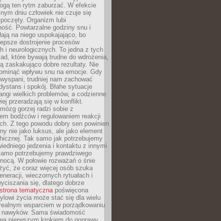
gą ten rytm zaburzać. W efekcie
nym dniu człowiek nie czuje się
poczęty. Organizm lubi
ość. Powtarzalne godziny snu i
łają na niego uspokajająco, bo
lepsze dostrojenie procesów
 i neurologicznych. To jedna z tych
ad, które bywają trudne do wdrożenia,
ą zaskakująco dobre rezultaty. Nie
ominąć wpływu snu na emocje. Gdy
ewyspani, trudniej nam zachować
 dystans i spokój. Błahe sytuacje
rangi wielkich problemów, a codzienne
iej przeradzają się w konflikt.
mózg gorzej radzi sobie z
iem bodźców i regulowaniem reakcji
ch. Z tego powodu dobry sen powinien
ny nie jako luksus, ale jako element
hicznej. Tak samo jak potrzebujemy
iedniego jedzenia i kontaktu z innymi
 samo potrzebujemy prawdziwego
nocą. W połowie rozważań o śnie
żyć, że coraz więcej osób szuka
eneracji, wieczornych rytuałach i
ciszania się, dlatego dobrze
strona tematyczna
poświęcona
lowi życia może stać się dla wielu
 realnym wsparciem w porządkowaniu
h nawyków. Sama świadomość
wa pierwszym krokiem do poprawy.