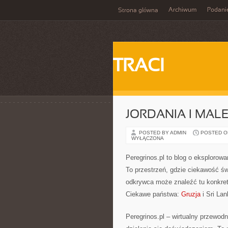
Archiwum
Podani
Strona główna
TRACI
JORDANIA I MAL
POSTED BY ADMIN
POSTED ON 
WYŁĄCZONA
Peregrinos.pl to blog o eksplorowa
To przestrzeń, gdzie ciekawość św
odkrywca może znaleźć tu konkret
Ciekawe państwa:
Gruzja
i Sri Lan
Peregrinos.pl – wirtualny przewod