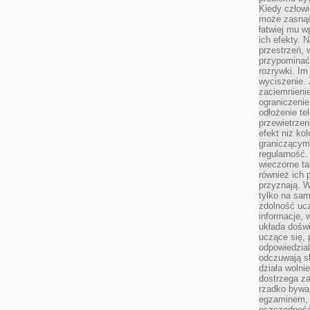
Kiedy człow
może zasnąć 
łatwiej mu 
ich efekty.
przestrzeń, 
przypominać
rozrywki. Im
wyciszenie.
zaciemnienie
ograniczenie
odłożenie te
przewietrzen
efekt niż ko
graniczącym 
regularność.
wieczorne ta
również ich 
przyznają. W
tylko na sam
zdolność uc
informacje, 
układa dośw
uczące się, 
odpowiedzia
odczuwają s
działa wolnie
dostrzega za
rzadko bywa
egzaminem, 
oszczędność