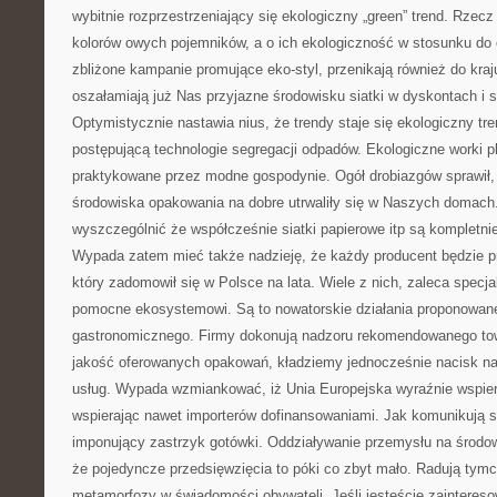
wybitnie rozprzestrzeniający się ekologiczny „green” trend. Rzec
kolorów owych pojemników, a o ich ekologiczność w stosunku do
zbliżone kampanie promujące eko-styl, przenikają również do kraj
oszałamiają już Nas przyjazne środowisku siatki w dyskontach i 
Optymistycznie nastawia nius, że trendy staje się ekologiczny tr
postępującą technologie segregacji odpadów. Ekologiczne worki pl
praktykowane przez modne gospodynie. Ogół drobiazgów sprawił
środowiska opakowania na dobre utrwaliły się w Naszych domach
wyszczególnić że współcześnie siatki papierowe itp są kompletnie
Wypada zatem mieć także nadzieję, że każdy producent będzie p
który zadomowił się w Polsce na lata. Wiele z nich, zaleca specj
pomocne ekosystemowi. Są to nowatorskie działania proponowan
gastronomicznego. Firmy dokonują nadzoru rekomendowanego to
jakość oferowanych opakowań, kładziemy jednocześnie nacisk 
usług. Wypada wzmiankować, iż Unia Europejska wyraźnie wspiera
wspierając nawet importerów dofinansowaniami. Jak komunikują sp
imponujący zastrzyk gotówki. Oddziaływanie przemysłu na środowi
że pojedyncze przedsięwzięcia to póki co zbyt mało. Radują ty
metamorfozy w świadomości obywateli. Jeśli jesteście zaintereso