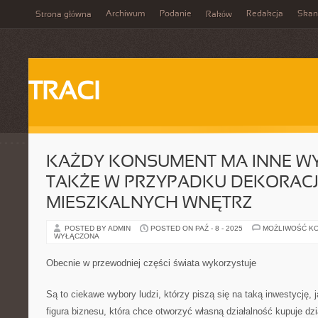
Archiwum
Podanie
Redakcja
Skan
Strona główna
Raków
TRACI
KAŻDY KONSUMENT MA INNE W
TAKŻE W PRZYPADKU DEKORACJ
MIESZKALNYCH WNĘTRZ
POSTED BY ADMIN
POSTED ON PAŹ - 8 - 2025
MOŻLIWOŚĆ K
WYŁĄCZONA
Obecnie w przewodniej części świata wykorzystuje
Są to ciekawe wybory ludzi, którzy piszą się na taką inwestycję, 
figura biznesu, która chce otworzyć własną działalność kupuje dzi