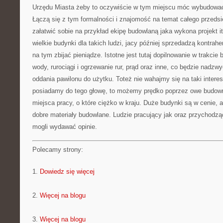
Urzędu Miasta żeby to oczywiście w tym miejscu móc wybudować
Łączą się z tym formalności i znajomość na temat całego przedsi
załatwić sobie na przykład ekipę budowlaną jaka wykona projekt i
wielkie budynki dla takich ludzi, jacy później sprzedadzą kontra
na tym zbijać pieniądze. Istotne jest tutaj dopilnowanie w trakci
wody, rurociągi i ogrzewanie rur, prąd oraz inne, co będzie nadz
oddania pawilonu do użytku. Toteż nie wahajmy się na taki interes 
posiadamy do tego głowę, to możemy prędko poprzez owe budown
miejsca pracy, o które ciężko w kraju. Duże budynki są w cenie, 
dobre materiały budowlane. Ludzie pracujący jak oraz przychodz
mogli wydawać opinie.
Polecamy strony:
1.
Dowiedz się więcej
2.
Więcej na blogu
3.
Więcej na blogu