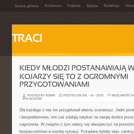
Archiwum
Podanie
Redakcja
Skan
Strona główna
Raków
TRACI
KIEDY MŁODZI POSTANAWIAJĄ W
KOJARZY SIĘ TO Z OGROMNYMI
PRZYGOTOWANIAMI
POSTED BY ADMIN
POSTED ON SIE - 18 - 2025
MOŻLIWOŚĆ 
WYŁĄCZONA
Dla każdego z nas los przygotował własny scenariusz. Jedni prze
i bezproblemowo, inni zaś zdołają natykać na swojej drodze przez
zagrożenia. W związku z tym należy się ubezpieczyć na przeróżn
bezpieczeństwo w każdej sytuacji. Pożądane byłoby więc zaintr