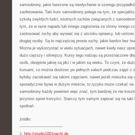
samoobrony, jakie tworzone są niesłychanie w szeregu przypadk
zaoferowania. Taki kurs samoobrony polega na tym, że specjaliś
szkolą zwykłych ludzi, istotnych ruchów związanych z samoobro
tym, że w razie napadu lub innego zagrożenia ze strony innego cz
zastosować ruchy aby wyrwać się z uścisku oprawcy, lub ustrzec
drugiej osoby. Są to najczęściej proste ruchy, jakie bardzo bez t
Można je wykorzystać w wielu sytuacjach, nawet kiedy nasz opra
dużo cięższy i silniejszy. Kursy tego rodzaju są przeznaczone dl
osób, obojętnie jakiej są płci i w jakim są wieku. To czyni, że duż
kursami, co można dostrzec po pełnych salach podczas zajęć z
byłoby zaciekawić się takimi zajęciami, nawet jeżeli mieszka się w
sporadycznie bywa w dużym mieście, to ryzyko może czekać na
samoobrony każdy powinien więc znać, tym bardziej że nie kosztu
przynosi spore korzyści. Starczy tym samym zapisać się na taki k
spotkań.
źródło:
———————————
1.
http://studio1001nacht.de