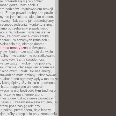
iej przeradzają się w konflikt.
mózg gorzej radzi sobie z
iem bodźców i regulowaniem reakcji
ch. Z tego powodu dobry sen powinien
ny nie jako luksus, ale jako element
hicznej. Tak samo jak potrzebujemy
iedniego jedzenia i kontaktu z innymi
 samo potrzebujemy prawdziwego
nocą. W połowie rozważań o śnie
żyć, że coraz więcej osób szuka
eneracji, wieczornych rytuałach i
ciszania się, dlatego dobrze
strona tematyczna
poświęcona
lowi życia może stać się dla wielu
 realnym wsparciem w porządkowaniu
h nawyków. Sama świadomość
wa pierwszym krokiem do poprawy.
iek rozumie, dlaczego wieczorem nie
albo czemu budzi się bez energii,
wprowadzać małe zmiany i obserwować
 Na jakość snu ogromny wpływ ma także
w której śpimy. Sypialnia nie powinna
 biura, magazynu ani centrum
 więcej w niej bodźców, tym trudniej o
 Znaczenie mają temperatura,
, wygodne łóżko, świeże powietrze i
 hałasu. Czasem niewielka zmiana, jak
lefonu poza zasięg ręki czy
ie pokoju przed snem, daje lepszy
lejne próby zasypiania przy zmęczeniu