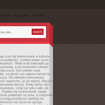
SCRIBE
FACEBOOK
TWITTER
ugi czas był niedoceniany w kulturze
na wydajność, szybkie tempo życia i
ktywność. Wiele osób traktowało go
ą przerwę, a nie fundament zdrowia i
opoczucia. Dziś jednak coraz
dać, że jakość snu wpływa niemal na
życia. Od zdolności koncentracji,
ość organizmu, aż po nastrój, relacje z
ejmowanie decyzji. Kiedy śpimy zbyt
espokojnie, cierpi nie tylko ciało, ale
. Pojawia się rozdrażnienie, spada
ośnie podatność na stres, a codzienne
czynają przytłaczać bardziej niż
łczesny styl życia nie sprzyja