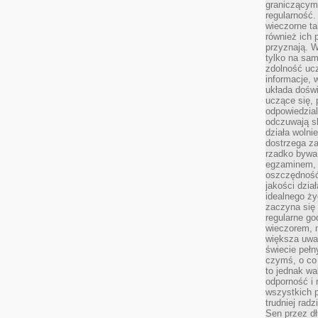
graniczącym 
regularność.
wieczorne ta
również ich 
przyznają. W
tylko na sam
zdolność uc
informacje, 
układa dośw
uczące się, 
odpowiedzia
odczuwają s
działa wolnie
dostrzega za
rzadko bywa
egzaminem, 
oszczędność
jakości dzia
idealnego ży
zaczyna się 
regularne go
wieczorem, m
większa uwa
świecie peł
czymś, o co 
to jednak wa
odporność i
wszystkich p
trudniej rad
Sen przez dł