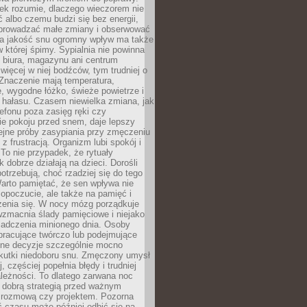
iek rozumie, dlaczego wieczorem nie
albo czemu budzi się bez energii,
wprowadzać małe zmiany i obserwować
 Na jakość snu ogromny wpływ ma także
w której śpimy. Sypialnia nie powinna
 biura, magazynu ani centrum
 więcej w niej bodźców, tym trudniej o
 Znaczenie mają temperatura,
, wygodne łóżko, świeże powietrze i
 hałasu. Czasem niewielka zmiana, jak
lefonu poza zasięg ręki czy
ie pokoju przed snem, daje lepszy
lejne próby zasypiania przy zmęczeniu
z frustracją. Organizm lubi spokój i
 To nie przypadek, że rytuały
k dobrze działają na dzieci. Dorośli
potrzebują, choć rzadziej się do tego
arto pamiętać, że sen wpływa nie
opoczucie, ale także na pamięć i
zenia się. W nocy mózg porządkuje
wzmacnia ślady pamięciowe i niejako
iadczenia minionego dnia. Osoby
pracujące twórczo lub podejmujące
lne decyzje szczególnie mocno
kutki niedoboru snu. Zmęczony umysł
j, częściej popełnia błędy i trudniej
leżności. To dlatego zarwana noc
 dobrą strategią przed ważnym
rozmową czy projektem. Pozorna
 czasu może później odbić się na