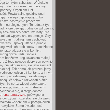
gą ten rytm zaburzać. W efekcie
nym dniu człowiek nie czuje się
poczęty. Organizm lubi
ość. Powtarzalne godziny snu i
łają na niego uspokajająco, bo
lepsze dostrojenie procesów
 i neurologicznych. To jedna z tych
ad, które bywają trudne do wdrożenia,
ą zaskakująco dobre rezultaty. Nie
ominąć wpływu snu na emocje. Gdy
ewyspani, trudniej nam zachować
 dystans i spokój. Błahe sytuacje
rangi wielkich problemów, a codzienne
iej przeradzają się w konflikt.
mózg gorzej radzi sobie z
iem bodźców i regulowaniem reakcji
ch. Z tego powodu dobry sen powinien
ny nie jako luksus, ale jako element
hicznej. Tak samo jak potrzebujemy
iedniego jedzenia i kontaktu z innymi
 samo potrzebujemy prawdziwego
nocą. W połowie rozważań o śnie
żyć, że coraz więcej osób szuka
eneracji, wieczornych rytuałach i
ciszania się, dlatego dobrze
strona tematyczna
poświęcona
lowi życia może stać się dla wielu
 realnym wsparciem w porządkowaniu
h nawyków. Sama świadomość
wa pierwszym krokiem do poprawy.