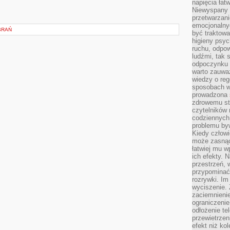
napięcia łatw
Niewyspany 
przetwarzan
emocjonalny
BRAŃ
być traktowa
higieny psyc
ruchu, odpow
ludźmi, tak
odpoczynku 
warto zauwa
wiedzy o reg
sposobach wy
prowadzona
zdrowemu sty
czytelników
codziennyc
problemu by
Kiedy człow
może zasnąć 
łatwiej mu 
ich efekty.
przestrzeń, 
przypominać
rozrywki. Im
wyciszenie.
zaciemnienie
ograniczenie
odłożenie te
przewietrzen
efekt niż ko