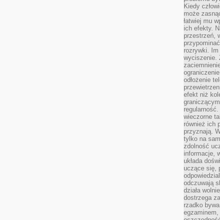
Kiedy człow
może zasnąć 
łatwiej mu 
ich efekty.
przestrzeń, 
przypominać
rozrywki. Im
wyciszenie.
zaciemnienie
ograniczenie
odłożenie te
przewietrzen
efekt niż ko
graniczącym 
regularność.
wieczorne ta
również ich 
przyznają. W
tylko na sam
zdolność uc
informacje, 
układa dośw
uczące się, 
odpowiedzia
odczuwają s
działa wolnie
dostrzega za
rzadko bywa
egzaminem, 
oszczędność