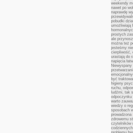
weekendy mo
nawet po wol
naprawdę wy
przewidywaln
pobudki dzia
umożliwiają 
hormonalnych
prostych zas
ale przynosz
można też p
jesteśmy ni
cierpliwość,
urastają do 
napięcia łatw
Niewyspany 
przetwarzan
emocjonalny
być traktowa
higieny psyc
ruchu, odpow
ludźmi, tak
odpoczynku 
warto zauwa
wiedzy o reg
sposobach wy
prowadzona
zdrowemu sty
czytelników
codziennyc
problemu by