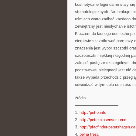
kosmetyczne legendarne stały się
stomatologicznych. Nie brakuje mi
uśmiech warto zadbać każdego dnia
zewnętrzny jest niesłychanie isto
Kluczem do ładnego uśmiechu przez
cierpliwie szczotkować parę razy 
znaczenia jest wybór szczotki ora
szczoteczki miękkiej i łagodnej pa
zakupić pastę ze szczególnymi dro
podstawowej pielęgnacji jest nić d
także wypada przechodzić przeglą
odwiedzać w tym celu co sześć mi
źródło:
———————————
1.
http://petfo.info
2.
http://petrelbiosensors.com
3.
http://pfadfinder-petershagen.de
4.
pełna treść