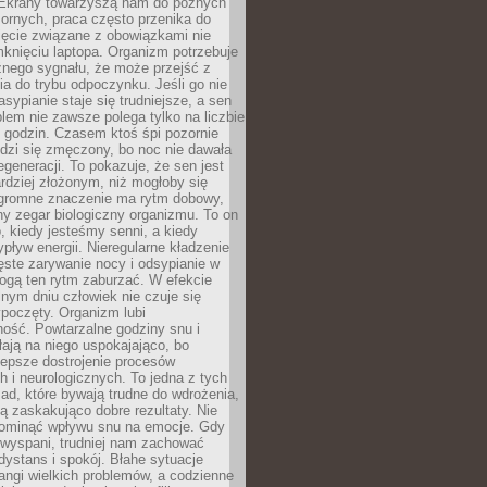
. Ekrany towarzyszą nam do późnych
ornych, praca często przenika do
ięcie związane z obowiązkami nie
knięciu laptopa. Organizm potrzebuje
źnego sygnału, że może przejść z
nia do trybu odpoczynku. Jeśli go nie
asypianie staje się trudniejsze, a sen
blem nie zawsze polega tylko na liczbie
 godzin. Czasem ktoś śpi pozornie
udzi się zmęczony, bo noc nie dawała
egeneracji. To pokazuje, że sen jest
dziej złożonym, niż mogłoby się
romne znaczenie ma rytm dobowy,
lny zegar biologiczny organizmu. To on
, kiedy jesteśmy senni, a kiedy
pływ energii. Nieregularne kładzenie
ęste zarywanie nocy i odsypianie w
gą ten rytm zaburzać. W efekcie
nym dniu człowiek nie czuje się
poczęty. Organizm lubi
ość. Powtarzalne godziny snu i
łają na niego uspokajająco, bo
lepsze dostrojenie procesów
 i neurologicznych. To jedna z tych
ad, które bywają trudne do wdrożenia,
ą zaskakująco dobre rezultaty. Nie
ominąć wpływu snu na emocje. Gdy
ewyspani, trudniej nam zachować
 dystans i spokój. Błahe sytuacje
rangi wielkich problemów, a codzienne