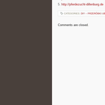
5.
http://pferdezucht-dillenburg.de
CATEGORIES:
DIY – PRZERÓBKI U
Comments are closed.