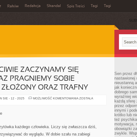
e
Redakcja
Skandal
Tagi
Tagi
Raków
Spis Treści
SUB
CIWIE ZACZYNAMY SIĘ
Sen przez dł
Z PRAGNIEMY SOBIE
nastawionej 
nieustanną a
ZŁOŻONY ORAZ TRAFNY
jak konieczn
dobrego sam
wyraźniej wi
KIEDY
SIE - 12 - 2025
MOŻLIWOŚĆ KOMENTOWANIA
ZOSTAŁA
każdą sferę 
TAK
WŁAŚCIWIE
przez odporn
ZACZYNAMY
innymi i pod
SIĘ
le
krótko lub ni
ODCHUDZAĆ
ORAZ
też psychika
PRAGNIEMY
motywacja, r
SOBIE
zytówka każdego człowieka. Liczy się zwłaszcza dziś,
obowiązki za
SKOMPONOWAĆ
ZŁOŻONY
zwykle. Wspó
przywiązywać do wyglądu. W dobie szału na zabiegi
ORAZ