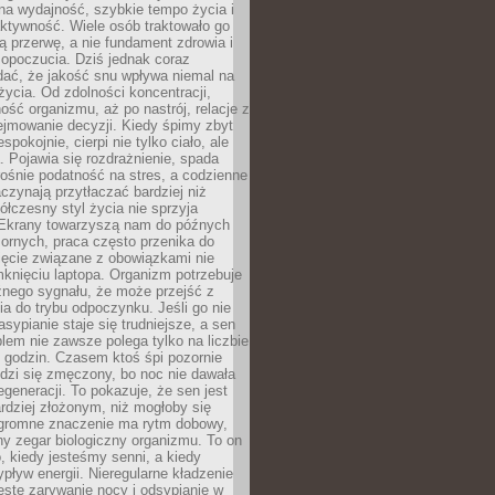
na wydajność, szybkie tempo życia i
ktywność. Wiele osób traktowało go
ą przerwę, a nie fundament zdrowia i
opoczucia. Dziś jednak coraz
dać, że jakość snu wpływa niemal na
życia. Od zdolności koncentracji,
ość organizmu, aż po nastrój, relacje z
ejmowanie decyzji. Kiedy śpimy zbyt
espokojnie, cierpi nie tylko ciało, ale
. Pojawia się rozdrażnienie, spada
ośnie podatność na stres, a codzienne
czynają przytłaczać bardziej niż
łczesny styl życia nie sprzyja
. Ekrany towarzyszą nam do późnych
ornych, praca często przenika do
ięcie związane z obowiązkami nie
knięciu laptopa. Organizm potrzebuje
źnego sygnału, że może przejść z
nia do trybu odpoczynku. Jeśli go nie
asypianie staje się trudniejsze, a sen
blem nie zawsze polega tylko na liczbie
 godzin. Czasem ktoś śpi pozornie
udzi się zmęczony, bo noc nie dawała
egeneracji. To pokazuje, że sen jest
dziej złożonym, niż mogłoby się
romne znaczenie ma rytm dobowy,
lny zegar biologiczny organizmu. To on
, kiedy jesteśmy senni, a kiedy
pływ energii. Nieregularne kładzenie
ęste zarywanie nocy i odsypianie w