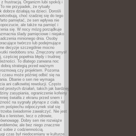
z frustracją. Organizm lubi spokój i
 To nie przypadek, że rytuały
k dobrze działają na dzieci. Dorośli
potrzebują, choć rzadziej się do tego
arto pamiętać, że sen wpływa nie
opoczucie, ale także na pamięć i
zenia się. W nocy mózg porządkuje
wzmacnia ślady pamięciowe i niejako
iadczenia minionego dnia. Osoby
pracujące twórczo lub podejmujące
lne decyzje szczególnie mocno
kutki niedoboru snu. Zmęczony umysł
j, częściej popełnia błędy i trudniej
leżności. To dlatego zarwana noc
 dobrą strategią przed ważnym
rozmową czy projektem. Pozorna
 czasu może później odbić się na
łania. Dbanie o sen nie wymaga
cia ani całkowitej rewolucji. Często
od prostych działań, takich jak bardziej
dziny zasypiania, ograniczenie kofeiny
niej światła z ekranu przed snem i
żność na sygnały płynące z ciała. W
nym pośpiechu odpoczynek stał się
trzeba świadomie zawalczyć. Nie jest
lka o lenistwo, lecz o zdrowie,
 równowagę. Dobry sen nie rozwiąże
roblemów, ale bez niego znacznie
zić sobie z codziennością.
ugi czas był niedoceniany w kulturze