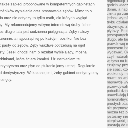
regeneracji
TRAFNY
 także zabiegi proponowane w kompetentnych gabinetach
godzin wiecz
domu, a nap
łośników wybielania oraz prostowania zębów. Mimo to o
znika po zam
 oraz nie dotyczy to tylko osób, dla których wygląd
jednak wyra
trybu działa
tny. My rekomendujemy witrynę internetową śruby fisher.
otrzymuje, z
płytszy. Pro
 długie lata jest codzienna pielęgnacja. Zęby należy
przespanych
dziennie, a najporządniej po każdym posiłku. Nie bez
długo, ale b
prawdziwej r
z pasty do zębów. Zęby wrażliwe potrzebują na ogół
procesem bar
sty. Jeżeli chodzi nam o rezultat wybielający, można
wydawać. Og
czyli natura
binkami, która ściera kamień. Uzupełnieniem tej
wpływa na to
czujemy przy
entystyczna oraz płyn do płukania jamy ustnej. Regularnie
się spać, cz
d dentystyczny. Wskazane jest, żeby gabinet dentystyczny
weekendy mo
nawet po wol
esięcy.
naprawdę wy
przewidywaln
pobudki dzia
umożliwiają 
hormonalnych
prostych zas
ale przynosz
można też p
jesteśmy ni
cierpliwość,
urastają do 