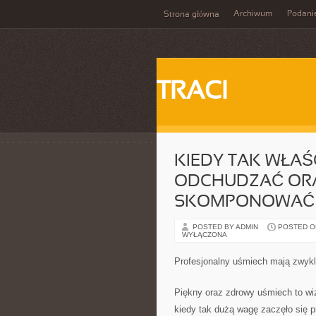
Archiwum
Podani
Strona główna
TRACI
KIEDY TAK WŁAŚ
ODCHUDZAĆ ORA
SKOMPONOWAĆ 
POSTED BY ADMIN
POSTED ON 
WYŁĄCZONA
Profesjonalny uśmiech mają zwyk
Piękny oraz zdrowy uśmiech to wi
kiedy tak dużą wagę zaczęło się 