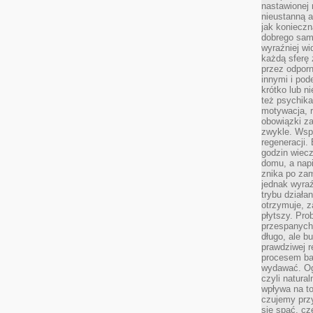
nastawionej 
nieustanną a
jak konieczn
dobrego sam
wyraźniej wi
każdą sferę 
przez odporn
innymi i pod
krótko lub ni
też psychika
motywacja, r
obowiązki za
zwykle. Wspó
regeneracji
godzin wiecz
domu, a nap
znika po zam
jednak wyra
trybu działa
otrzymuje, z
płytszy. Pro
przespanych
długo, ale b
prawdziwej r
procesem bar
wydawać. Og
czyli natura
wpływa na to
czujemy przy
się spać, cz