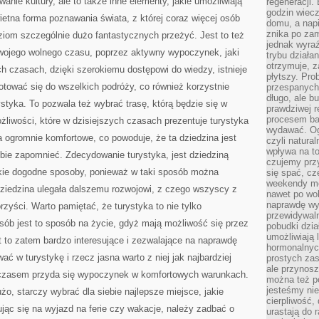
wanie kultury, ale to także inne elementy, jakie umożliwiają
regeneracji
godzin wiecz
wietna forma poznawania świata, z której coraz więcej osób
domu, a nap
znika po zam
dziom szczególnie dużo fantastycznych przeżyć. Jest to też
jednak wyra
wojego wolnego czasu, poprzez aktywny wypoczynek, jaki
trybu działa
otrzymuje, z
h czasach, dzięki szerokiemu dostępowi do wiedzy, istnieje
płytszy. Pro
tować się do wszelkich podróży, co również korzystnie
przespanych
długo, ale b
ystyka. To pozwala też wybrać trasę, którą będzie się w
prawdziwej r
procesem bar
liwości, które w dzisiejszych czasach prezentuje turystyka
wydawać. Og
a ogromnie komfortowe, co powoduje, że ta dziedzina jest
czyli natura
wpływa na to
obie zapomnieć. Zdecydowanie turystyka, jest dziedziną
czujemy przy
kie dogodne sposoby, ponieważ w taki sposób można
się spać, cz
weekendy mo
dziedzina ulegała dalszemu rozwojowi, z czego wszyscy z
nawet po wol
naprawdę wy
zyści. Warto pamiętać, że turystyka to nie tylko
przewidywaln
osób jest to sposób na życie, gdyż mają możliwość się przez
pobudki dzia
umożliwiają 
t to zatem bardzo interesujące i zezwalające na naprawdę
hormonalnych
ć w turystykę i rzecz jasna warto z niej jak najbardziej
prostych zas
ale przynosz
czasem przyda się wypoczynek w komfortowych warunkach.
można też p
jesteśmy ni
żo, starczy wybrać dla siebie najlepsze miejsce, jakie
cierpliwość,
jąc się na wyjazd na ferie czy wakacje, należy zadbać o
urastają do 