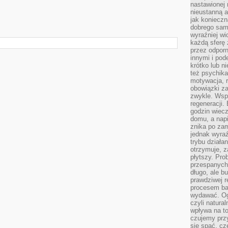
nastawionej 
nieustanną a
jak konieczn
dobrego sam
wyraźniej wi
każdą sferę 
przez odporn
innymi i pod
krótko lub ni
też psychika
motywacja, r
obowiązki za
zwykle. Wspó
regeneracji
godzin wiecz
domu, a nap
znika po zam
jednak wyra
trybu działa
otrzymuje, z
płytszy. Pro
przespanych
długo, ale b
prawdziwej r
procesem bar
wydawać. Og
czyli natura
wpływa na to
czujemy przy
się spać, cz