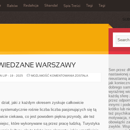
e
Redakcja
Skandal
Tagi
Tagi
Raków
Spis Treści
SUB
WIEDZANE WARSZAWY
Sen przez dł
nastawionej 
KOMFORTOWE
LIP - 19 - 2025
MOŻLIWOŚĆ KOMENTOWANIA
ZOSTAŁA
nieustanną a
ZWIEDZANE
WARSZAWY
jak konieczn
dobrego sam
wyraźniej wi
każdą sferę 
przez odporn
 dział, jaki z każdym okresem zyskuje całkowicie
innymi i pod
krótko lub ni
 systematycznie rośnie liczba liczba pasjonujących się tą
też psychika
wicie ciekawa, co jest powodem piękna przyrody, ale też
motywacja, r
obowiązki za
miejsc, które wykonywane są przez pracę ludzką. Turystyka
zwykle. Wspó