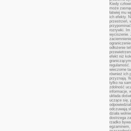
Kiedy człow
może zasnąć 
łatwiej mu 
ich efekty.
przestrzeń, 
przypominać
rozrywki. Im
wyciszenie.
zaciemnienie
ograniczenie
odłożenie te
przewietrzen
efekt niż ko
graniczącym 
regularność.
wieczorne ta
również ich 
przyznają. W
tylko na sam
zdolność uc
informacje, 
układa dośw
uczące się, 
odpowiedzia
odczuwają s
działa wolnie
dostrzega za
rzadko bywa
egzaminem, 
oszczędność