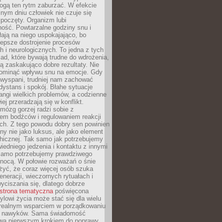
gą ten rytm zaburzać. W efekcie
nym dniu człowiek nie czuje się
poczęty. Organizm lubi
ość. Powtarzalne godziny snu i
łają na niego uspokajająco, bo
lepsze dostrojenie procesów
 i neurologicznych. To jedna z tych
ad, które bywają trudne do wdrożenia,
ą zaskakująco dobre rezultaty. Nie
ominąć wpływu snu na emocje. Gdy
ewyspani, trudniej nam zachować
 dystans i spokój. Błahe sytuacje
rangi wielkich problemów, a codzienne
iej przeradzają się w konflikt.
mózg gorzej radzi sobie z
iem bodźców i regulowaniem reakcji
ch. Z tego powodu dobry sen powinien
ny nie jako luksus, ale jako element
hicznej. Tak samo jak potrzebujemy
iedniego jedzenia i kontaktu z innymi
 samo potrzebujemy prawdziwego
nocą. W połowie rozważań o śnie
żyć, że coraz więcej osób szuka
eneracji, wieczornych rytuałach i
ciszania się, dlatego dobrze
strona tematyczna
poświęcona
lowi życia może stać się dla wielu
 realnym wsparciem w porządkowaniu
h nawyków. Sama świadomość
wa pierwszym krokiem do poprawy.