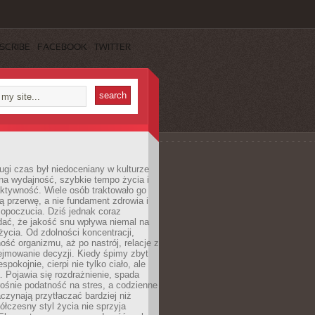
SCRIBE
FACEBOOK
TWITTER
ugi czas był niedoceniany w kulturze
na wydajność, szybkie tempo życia i
ktywność. Wiele osób traktowało go
ą przerwę, a nie fundament zdrowia i
opoczucia. Dziś jednak coraz
dać, że jakość snu wpływa niemal na
życia. Od zdolności koncentracji,
ość organizmu, aż po nastrój, relacje z
ejmowanie decyzji. Kiedy śpimy zbyt
espokojnie, cierpi nie tylko ciało, ale
. Pojawia się rozdrażnienie, spada
ośnie podatność na stres, a codzienne
czynają przytłaczać bardziej niż
łczesny styl życia nie sprzyja