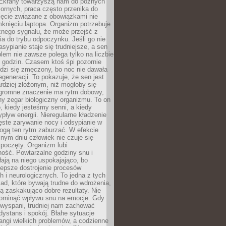
. Ekrany towarzyszą nam do późnych
ornych, praca często przenika do
ięcie związane z obowiązkami nie
knięciu laptopa. Organizm potrzebuje
źnego sygnału, że może przejść z
nia do trybu odpoczynku. Jeśli go nie
asypianie staje się trudniejsze, a sen
blem nie zawsze polega tylko na liczbie
 godzin. Czasem ktoś śpi pozornie
udzi się zmęczony, bo noc nie dawała
egeneracji. To pokazuje, że sen jest
dziej złożonym, niż mogłoby się
romne znaczenie ma rytm dobowy,
lny zegar biologiczny organizmu. To on
, kiedy jesteśmy senni, a kiedy
pływ energii. Nieregularne kładzenie
ęste zarywanie nocy i odsypianie w
gą ten rytm zaburzać. W efekcie
nym dniu człowiek nie czuje się
poczęty. Organizm lubi
ość. Powtarzalne godziny snu i
łają na niego uspokajająco, bo
lepsze dostrojenie procesów
 i neurologicznych. To jedna z tych
ad, które bywają trudne do wdrożenia,
ą zaskakująco dobre rezultaty. Nie
ominąć wpływu snu na emocje. Gdy
ewyspani, trudniej nam zachować
 dystans i spokój. Błahe sytuacje
rangi wielkich problemów, a codzienne