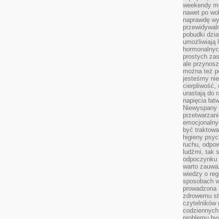
weekendy mo
nawet po wol
naprawdę wy
przewidywaln
pobudki dzia
umożliwiają 
hormonalnych
prostych zas
ale przynosz
można też p
jesteśmy ni
cierpliwość,
urastają do 
napięcia łatw
Niewyspany 
przetwarzan
emocjonalny
być traktowa
higieny psyc
ruchu, odpow
ludźmi, tak
odpoczynku 
warto zauwa
wiedzy o reg
sposobach wy
prowadzona
zdrowemu sty
czytelników
codziennyc
problemu by