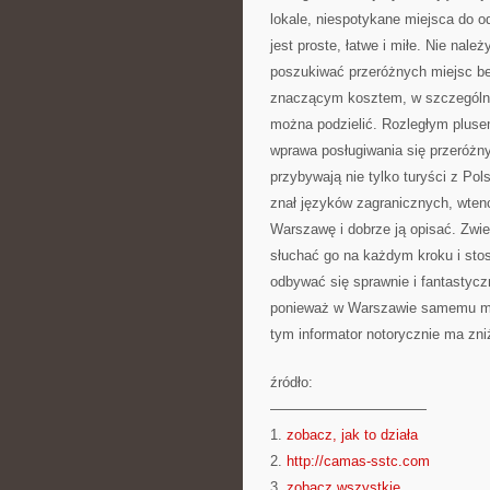
lokale, niespotykane miejsca do o
jest proste, łatwe i miłe. Nie nale
poszukiwać przeróżnych miejsc be
znaczącym kosztem, w szczególnoś
można podzielić. Rozległym pluse
wprawa posługiwania się przeróżn
przybywają nie tylko turyści z Pol
znał języków zagranicznych, wten
Warszawę i dobrze ją opisać. Zwi
słuchać go na każdym kroku i sto
odbywać się sprawnie i fantastyc
ponieważ w Warszawie samemu moż
tym informator notorycznie ma zni
źródło:
———————————
1.
zobacz, jak to działa
2.
http://camas-sstc.com
3.
zobacz wszystkie