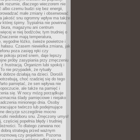
iek rozumie, dlaczego wieczorem nie
albo czemu budzi się bez energii,
wprowadzać małe zmiany i obserwować
 Na jakość snu ogromny wpływ ma także
w której śpimy. Sypialnia nie powinna
 biura, magazynu ani centrum
 więcej w niej bodźców, tym trudniej o
 Znaczenie mają temperatura,
, wygodne łóżko, świeże powietrze i
 hałasu. Czasem niewielka zmiana, jak
lefonu poza zasięg ręki czy
ie pokoju przed snem, daje lepszy
lejne próby zasypiania przy zmęczeniu
z frustracją. Organizm lubi spokój i
 To nie przypadek, że rytuały
k dobrze działają na dzieci. Dorośli
potrzebują, choć rzadziej się do tego
arto pamiętać, że sen wpływa nie
opoczucie, ale także na pamięć i
zenia się. W nocy mózg porządkuje
wzmacnia ślady pamięciowe i niejako
iadczenia minionego dnia. Osoby
pracujące twórczo lub podejmujące
lne decyzje szczególnie mocno
kutki niedoboru snu. Zmęczony umysł
j, częściej popełnia błędy i trudniej
leżności. To dlatego zarwana noc
 dobrą strategią przed ważnym
rozmową czy projektem. Pozorna
 czasu może później odbić się na