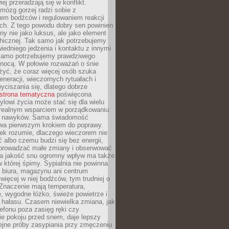
iej przeradzają się w konflikt.
mózg gorzej radzi sobie z
iem bodźców i regulowaniem reakcji
ch. Z tego powodu dobry sen powinien
ny nie jako luksus, ale jako element
hicznej. Tak samo jak potrzebujemy
iedniego jedzenia i kontaktu z innymi
 samo potrzebujemy prawdziwego
nocą. W połowie rozważań o śnie
żyć, że coraz więcej osób szuka
eneracji, wieczornych rytuałach i
ciszania się, dlatego dobrze
strona tematyczna
poświęcona
lowi życia może stać się dla wielu
 realnym wsparciem w porządkowaniu
h nawyków. Sama świadomość
wa pierwszym krokiem do poprawy.
iek rozumie, dlaczego wieczorem nie
albo czemu budzi się bez energii,
wprowadzać małe zmiany i obserwować
 Na jakość snu ogromny wpływ ma także
w której śpimy. Sypialnia nie powinna
 biura, magazynu ani centrum
 więcej w niej bodźców, tym trudniej o
 Znaczenie mają temperatura,
, wygodne łóżko, świeże powietrze i
 hałasu. Czasem niewielka zmiana, jak
lefonu poza zasięg ręki czy
ie pokoju przed snem, daje lepszy
lejne próby zasypiania przy zmęczeniu