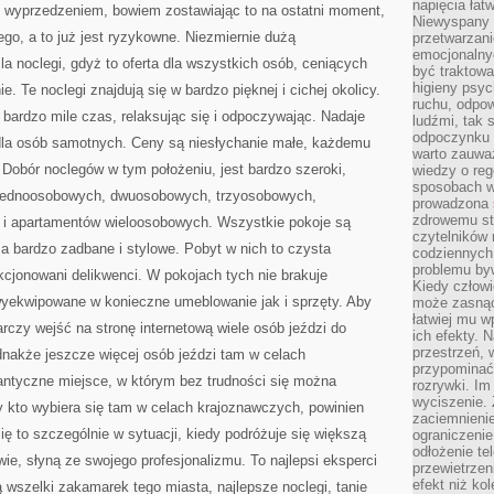
napięcia łatw
 z wyprzedzeniem, bowiem zostawiając to na ostatni moment,
Niewyspany 
go, a to już jest ryzykowne. Niezmiernie dużą
przetwarzan
emocjonalny
la noclegi, gdyż to oferta dla wszystkich osób, ceniących
być traktowa
higieny psyc
e. Te noclegi znajdują się w bardzo pięknej i cichej okolicy.
ruchu, odpow
bardzo mile czas, relaksując się i odpoczywając. Nadaje
ludźmi, tak
odpoczynku 
 i dla osób samotnych. Ceny są niesłychanie małe, każdemu
warto zauwa
Dobór noclegów w tym położeniu, jest bardzo szeroki,
wiedzy o reg
sposobach wy
 jednoosobowych, dwuosobowych, trzyosobowych,
prowadzona
zdrowemu sty
 i apartamentów wieloosobowych. Wszystkie pokoje są
czytelników
a bardzo zadbane i stylowe. Pobyt w nich to czysta
codziennyc
problemu by
kcjonowani delikwenci. W pokojach tych nie brakuje
Kiedy człow
wyekwipowane w konieczne umeblowanie jak i sprzęty. Aby
może zasnąć 
łatwiej mu 
arczy wejść na stronę internetową wiele osób jeździ do
ich efekty.
przestrzeń, 
nakże jeszcze więcej osób jeździ tam w celach
przypominać
ntyczne miejsce, w którym bez trudności się można
rozrywki. Im
wyciszenie.
y kto wybiera się tam w celach krajoznawczych, powinien
zaciemnienie
ię to szczególnie w sytuacji, kiedy podróżuje się większą
ograniczenie
odłożenie te
e, słyną ze swojego profesjonalizmu. To najlepsi eksperci
przewietrzen
efekt niż ko
ją wszelki zakamarek tego miasta, najlepsze noclegi, tanie