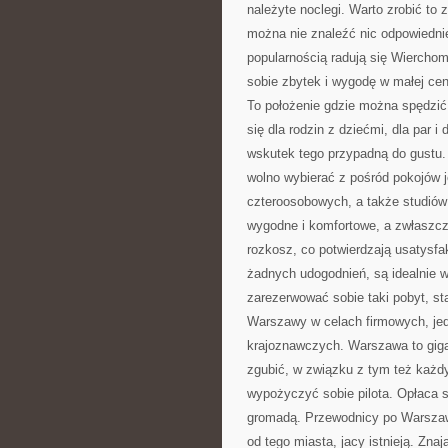
należyte noclegi. Warto zrobić to
można nie znaleźć nic odpowiednie
popularnością radują się Wierchom
sobie zbytek i wygodę w małej ceni
To położenie gdzie można spędzić 
się dla rodzin z dziećmi, dla par
wskutek tego przypadną do gustu. 
wolno wybierać z pośród pokojów
czteroosobowych, a także studiów
wygodne i komfortowe, a zwłaszcz
rozkosz, co potwierdzają usatysfa
żadnych udogodnień, są idealnie 
zarezerwować sobie taki pobyt, st
Warszawy w celach firmowych, jed
krajoznawczych. Warszawa to giga
zgubić, w związku z tym też każd
wypożyczyć sobie pilota. Opłaca s
gromadą. Przewodnicy po Warszawi
od tego miasta, jacy istnieją. Zna