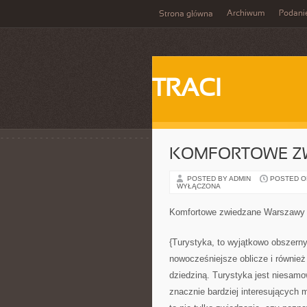
Archiwum
Podani
Strona główna
TRACI
KOMFORTOWE Z
POSTED BY ADMIN
POSTED ON 
WYŁĄCZONA
Komfortowe zwiedzane Warszawy
{Turystyka, to wyjątkowo obszerny
nowocześniejsze oblicze i również
dziedziną. Turystyka jest niesamo
znacznie bardziej interesujących 