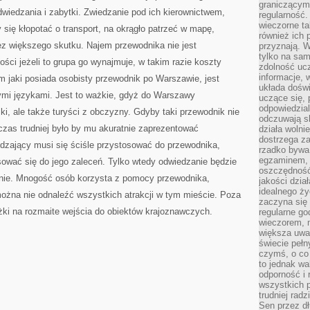
graniczącym 
dwiedzania i zabytki. Zwiedzanie pod ich kierownictwem,
regularność.
wieczorne ta
ży się kłopotać o transport, na okrągło patrzeć w mapę,
również ich 
z większego skutku. Najem przewodnika nie jest
przyznają. W
tylko na sam
ci jeżeli to grupa go wynajmuje, w takim razie koszty
zdolność uc
informacje, 
m jaki posiada osobisty przewodnik po Warszawie, jest
układa dośw
ymi językami. Jest to ważkie, gdyż do Warszawy
uczące się, 
odpowiedzia
ski, ale także turyści z obczyzny. Gdyby taki przewodnik nie
odczuwają s
czas trudniej było by mu akuratnie zaprezentować
działa wolnie
dostrzega za
edzający musi się ściśle przystosować do przewodnika,
rzadko bywa
egzaminem, 
sować się do jego zaleceń. Tylko wtedy odwiedzanie będzie
oszczędność
znie. Mnogość osób korzysta z pomocy przewodnika,
jakości dzia
idealnego ży
na nie odnaleźć wszystkich atrakcji w tym mieście. Poza
zaczyna się 
żki na rozmaite wejścia do obiektów krajoznawczych.
regularne go
wieczorem, m
większa uwa
świecie peł
czymś, o co 
to jednak wa
odporność i
wszystkich p
trudniej rad
Sen przez dł