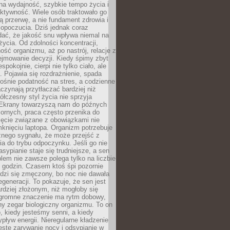
na wydajność, szybkie tempo życia i
ktywność. Wiele osób traktowało go
ą przerwę, a nie fundament zdrowia i
opoczucia. Dziś jednak coraz
dać, że jakość snu wpływa niemal na
życia. Od zdolności koncentracji,
ość organizmu, aż po nastrój, relacje z
ejmowanie decyzji. Kiedy śpimy zbyt
espokojnie, cierpi nie tylko ciało, ale
. Pojawia się rozdrażnienie, spada
ośnie podatność na stres, a codzienne
czynają przytłaczać bardziej niż
łczesny styl życia nie sprzyja
. Ekrany towarzyszą nam do późnych
ornych, praca często przenika do
ięcie związane z obowiązkami nie
knięciu laptopa. Organizm potrzebuje
źnego sygnału, że może przejść z
nia do trybu odpoczynku. Jeśli go nie
asypianie staje się trudniejsze, a sen
blem nie zawsze polega tylko na liczbie
 godzin. Czasem ktoś śpi pozornie
udzi się zmęczony, bo noc nie dawała
egeneracji. To pokazuje, że sen jest
dziej złożonym, niż mogłoby się
romne znaczenie ma rytm dobowy,
lny zegar biologiczny organizmu. To on
, kiedy jesteśmy senni, a kiedy
pływ energii. Nieregularne kładzenie
ęste zarywanie nocy i odsypianie w