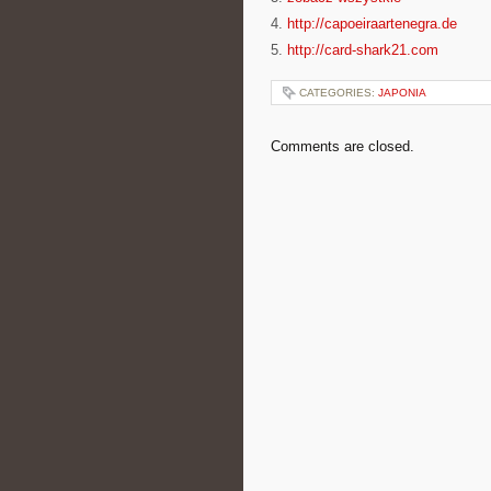
4.
http://capoeiraartenegra.de
5.
http://card-shark21.com
CATEGORIES:
JAPONIA
Comments are closed.