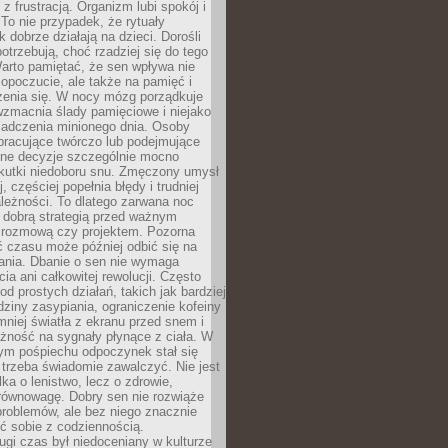
z frustracją. Organizm lubi spokój i
 To nie przypadek, że rytuały
k dobrze działają na dzieci. Dorośli
potrzebują, choć rzadziej się do tego
arto pamiętać, że sen wpływa nie
opoczucie, ale także na pamięć i
zenia się. W nocy mózg porządkuje
wzmacnia ślady pamięciowe i niejako
iadczenia minionego dnia. Osoby
pracujące twórczo lub podejmujące
lne decyzje szczególnie mocno
kutki niedoboru snu. Zmęczony umysł
j, częściej popełnia błędy i trudniej
leżności. To dlatego zarwana noc
 dobrą strategią przed ważnym
rozmową czy projektem. Pozorna
 czasu może później odbić się na
łania. Dbanie o sen nie wymaga
cia ani całkowitej rewolucji. Często
od prostych działań, takich jak bardziej
dziny zasypiania, ograniczenie kofeiny
niej światła z ekranu przed snem i
żność na sygnały płynące z ciała. W
nym pośpiechu odpoczynek stał się
trzeba świadomie zawalczyć. Nie jest
lka o lenistwo, lecz o zdrowie,
 równowagę. Dobry sen nie rozwiąże
roblemów, ale bez niego znacznie
zić sobie z codziennością.
ugi czas był niedoceniany w kulturze