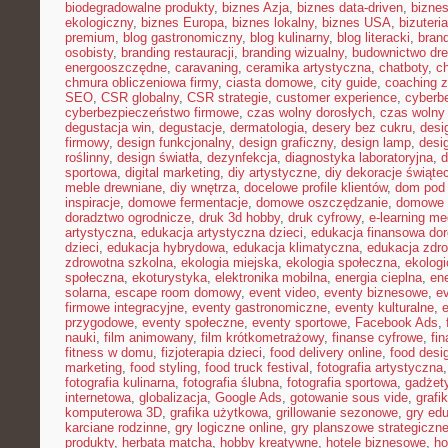
biodegradowalne produkty
,
biznes Azja
,
biznes data-driven
,
bizne
ekologiczny
,
biznes Europa
,
biznes lokalny
,
biznes USA
,
bizuter
premium
,
blog gastronomiczny
,
blog kulinarny
,
blog literacki
,
bran
osobisty
,
branding restauracji
,
branding wizualny
,
budownictwo dr
energooszczędne
,
caravaning
,
ceramika artystyczna
,
chatboty
,
ch
chmura obliczeniowa firmy
,
ciasta domowe
,
city guide
,
coaching z
SEO
,
CSR globalny
,
CSR strategie
,
customer experience
,
cyberb
cyberbezpieczeństwo firmowe
,
czas wolny dorosłych
,
czas wolny 
degustacja win
,
degustacje
,
dermatologia
,
desery bez cukru
,
desi
firmowy
,
design funkcjonalny
,
design graficzny
,
design lamp
,
desi
roślinny
,
design światła
,
dezynfekcja
,
diagnostyka laboratoryjna
,
d
sportowa
,
digital marketing
,
diy artystyczne
,
diy dekoracje świąte
meble drewniane
,
diy wnętrza
,
docelowe profile klientów
,
dom pod 
inspiracje
,
domowe fermentacje
,
domowe oszczędzanie
,
domowe 
doradztwo ogrodnicze
,
druk 3d hobby
,
druk cyfrowy
,
e-learning m
artystyczna
,
edukacja artystyczna dzieci
,
edukacja finansowa dor
dzieci
,
edukacja hybrydowa
,
edukacja klimatyczna
,
edukacja zdro
zdrowotna szkolna
,
ekologia miejska
,
ekologia społeczna
,
ekolog
społeczna
,
ekoturystyka
,
elektronika mobilna
,
energia cieplna
,
ene
solarna
,
escape room domowy
,
event video
,
eventy biznesowe
,
e
firmowe integracyjne
,
eventy gastronomiczne
,
eventy kulturalne
,
e
przygodowe
,
eventy społeczne
,
eventy sportowe
,
Facebook Ads
,
nauki
,
film animowany
,
film krótkometrażowy
,
finanse cyfrowe
,
fi
fitness w domu
,
fizjoterapia dzieci
,
food delivery online
,
food desi
marketing
,
food styling
,
food truck festival
,
fotografia artystyczna
fotografia kulinarna
,
fotografia ślubna
,
fotografia sportowa
,
gadżet
internetowa
,
globalizacja
,
Google Ads
,
gotowanie sous vide
,
grafi
komputerowa 3D
,
grafika użytkowa
,
grillowanie sezonowe
,
gry ed
karciane rodzinne
,
gry logiczne online
,
gry planszowe strategiczn
produkty
,
herbata matcha
,
hobby kreatywne
,
hotele biznesowe
,
ho