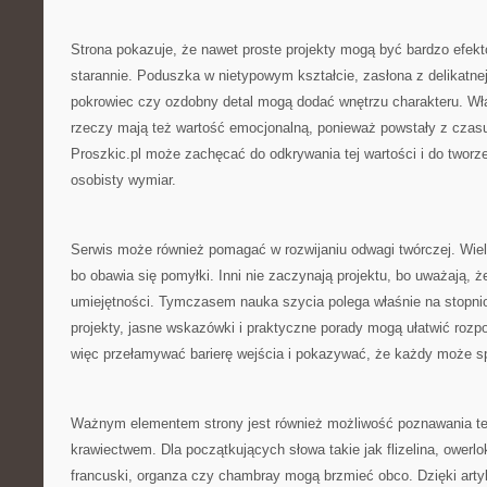
Strona pokazuje, że nawet proste projekty mogą być bardzo efekt
starannie. Poduszka w nietypowym kształcie, zasłona z delikatnej
pokrowiec czy ozdobny detal mogą dodać wnętrzu charakteru. W
rzeczy mają też wartość emocjonalną, ponieważ powstały z czasu
Proszkic.pl może zachęcać do odkrywania tej wartości i do tworze
osobisty wymiar.
Serwis może również pomagać w rozwijaniu odwagi twórczej. Wiele
bo obawia się pomyłki. Inni nie zaczynają projektu, bo uważają, 
umiejętności. Tymczasem nauka szycia polega właśnie na stopni
projekty, jasne wskazówki i praktyczne porady mogą ułatwić rozp
więc przełamywać barierę wejścia i pokazywać, że każdy może s
Ważnym elementem strony jest również możliwość poznawania te
krawiectwem. Dla początkujących słowa takie jak flizelina, owerlo
francuski, organza czy chambray mogą brzmieć obco. Dzięki ar