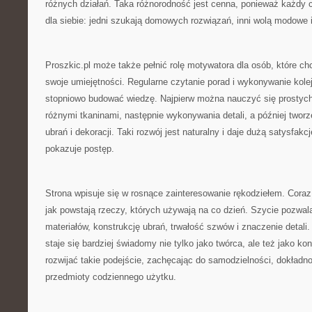
różnych działań. Taka różnorodność jest cenna, ponieważ każdy 
dla siebie: jedni szukają domowych rozwiązań, inni wolą modowe i
Proszkic.pl może także pełnić rolę motywatora dla osób, które c
swoje umiejętności. Regularne czytanie porad i wykonywanie kole
stopniowo budować wiedzę. Najpierw można nauczyć się prostyc
różnymi tkaninami, następnie wykonywania detali, a później twor
ubrań i dekoracji. Taki rozwój jest naturalny i daje dużą satysfak
pokazuje postęp.
Strona wpisuje się w rosnące zainteresowanie rękodziełem. Coraz
jak powstają rzeczy, których używają na co dzień. Szycie pozwala
materiałów, konstrukcję ubrań, trwałość szwów i znaczenie detali
staje się bardziej świadomy nie tylko jako twórca, ale też jako k
rozwijać takie podejście, zachęcając do samodzielności, dokładnoś
przedmioty codziennego użytku.