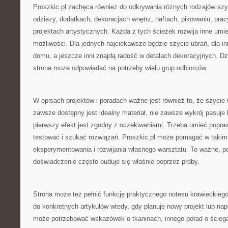
Proszkic.pl zachęca również do odkrywania różnych rodzajów szy
odzieży, dodatkach, dekoracjach wnętrz, haftach, pikowaniu, prac
projektach artystycznych. Każda z tych ścieżek rozwija inne umiej
możliwości. Dla jednych najciekawsze będzie szycie ubrań, dla in
domu, a jeszcze inni znajdą radość w detalach dekoracyjnych. Dz
strona może odpowiadać na potrzeby wielu grup odbiorców.
W opisach projektów i poradach ważne jest również to, że szycie 
zawsze dostępny jest idealny materiał, nie zawsze wykrój pasuje
pierwszy efekt jest zgodny z oczekiwaniami. Trzeba umieć popr
testować i szukać rozwiązań. Proszkic.pl może pomagać w takim
eksperymentowania i rozwijania własnego warsztatu. To ważne, p
doświadczenie często buduje się właśnie poprzez próby.
Strona może też pełnić funkcję praktycznego notesu krawieckie
do konkretnych artykułów wtedy, gdy planuje nowy projekt lub na
może potrzebować wskazówek o tkaninach, innego porad o ściegac