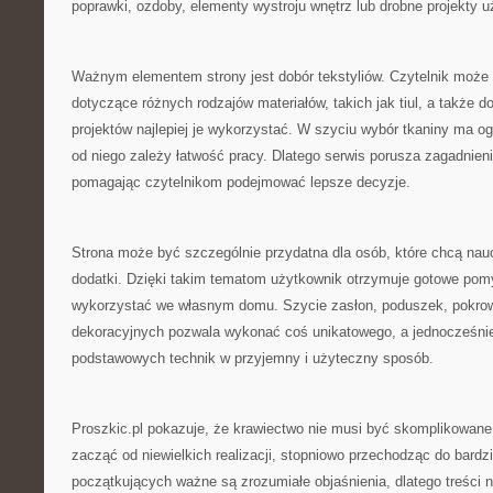
poprawki, ozdoby, elementy wystroju wnętrz lub drobne projekty 
Ważnym elementem strony jest dobór tekstyliów. Czytelnik może 
dotyczące różnych rodzajów materiałów, takich jak tiul, a także do
projektów najlepiej je wykorzystać. W szyciu wybór tkaniny ma 
od niego zależy łatwość pracy. Dlatego serwis porusza zagadnieni
pomagając czytelnikom podejmować lepsze decyzje.
Strona może być szczególnie przydatna dla osób, które chcą nau
dodatki. Dzięki takim tematom użytkownik otrzymuje gotowe pom
wykorzystać we własnym domu. Szycie zasłon, poduszek, pokrow
dekoracyjnych pozwala wykonać coś unikatowego, a jednocześnie
podstawowych technik w przyjemny i użyteczny sposób.
Proszkic.pl pokazuje, że krawiectwo nie musi być skomplikowane
zacząć od niewielkich realizacji, stopniowo przechodząc do bard
początkujących ważne są zrozumiałe objaśnienia, dlatego treści