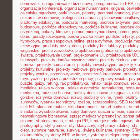
domowymi
,
oprogramowanie biznesowe
,
oprogramowanie ERP
,
or
organizacja konferencji
,
organizacje humanitarne
,
origami
,
oświet
paleniska ogrodowe
,
parki linowe
,
patenty
,
personal branding
,
piec
piekarnictwo domowe
,
pielęgnacja naturalna
,
planowanie posiłków
platformy edukacyjne
,
podcasts marketing
,
podróże aktywne
,
pod
budżetowe
,
podróże ekspedycyjne
,
podróże kulinarne
,
podróże o
przyczepą
,
pokazy filmowe
,
pomoc międzynarodowa
,
pomoc psyc
domu
,
porady rozwojowe
,
porównywarka lotów
,
portfolio artysty
,
p
hybrydowa
,
praca zespołowa online
,
prasa cyfrowa
,
produkcja mu
telewizyjna
,
produkty bez glutenu
,
produkty bez laktozy
,
produkty 
wegańskie
,
profile zawodowe
,
projektowanie graficzne
,
projektowa
światła
,
projektowanie ubrań
,
projektowanie UI
,
projektowanie UX
biurowych
,
projekty domów nowoczesnych
,
projekty ekologiczne 
firmowe
,
projekty humanitarne
,
projekty inwestycyjne
,
projekty kr
projekty kulturalne
,
projekty meblowe
,
projekty parkowe
,
projekty
projekty wnętrz
,
przechowywanie
,
przestrzeń kreatywna
,
przestrz
turystyczne
,
przyjazna przestrzeń pracy
,
przyprawy świata
,
psy pr
puzzle
,
quizy
,
rafting
,
rak profilaktyka
,
rehabilitacja domowa
,
rekl
medialne
,
relaks w domu
,
relaks w ogrodzie
,
remarketing
,
restaur
medyczna
,
rodzinne finanse
,
rośliny doniczkowe pielęgnacja
,
rośl
górskie
,
rozrywka domowa
,
rozwój osobisty online
,
rynek lokalny
,
surowców
,
rysunek techniczny
,
rzeźba
,
scrapbooking
,
SEO techn
sieć 5G
,
skincare routine
,
składanie modeli
,
smart budynki
,
smart
śniadania wysokobiałkowe
,
sosy domowe
,
spacer w lesie
,
sponso
networkingowe biznesowe
,
sprzęt medyczny przenośny
,
sprzęt te
głosem
,
strategia marki
,
strategia PR
,
strategie marketingowe
,
str
photography
,
styl glamour
,
styl klasyczny
,
styl pracy zdalnej
,
styl
diety
,
surowce naturalne
,
survival
,
święta kulinarne
,
systemy CRM
dokumentów
,
systemy ERP w firmie
,
systemy inteligentnego dom
nawadniające
,
systemy zabezpieczeń domowych
,
szkoła filmowa 