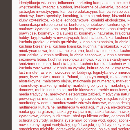
identyfikacja wizualna
,
influencer marketing kampanie
,
inspekcje
wnętrzarskie
,
integracja outdoor
,
inteligentne oświetlenie
,
izolacje
jastrzębie inwestycyjne
,
kampanie edukacyjne
,
kampanie społecz
obrotowy
,
kawa specialty
,
kayaking
,
kemping rodzinny
,
kiszonki 
kluby czytelnicze
,
kolacje jednogarnkowe
,
kominki ekologiczne
,
k
komunikacja interpersonalna
,
konferencje hotelowe
,
konferencje k
naukowe żywienie
,
konkursy
,
konkursy artystyczne
,
konsultacje 
prawnicze
,
kosmetyki dla zwierząt
,
kosmetyki naturalne
,
krajobra
hobby
,
kryptowaluty w inwestycjach
,
kuchnia bałkańska
,
kuchnia 
kuchnia grecka
,
kuchnia gruzińska
,
kuchnia hiszpańska
,
kuchnia 
kuchnia koreańska
,
kuchnia libańska
,
kuchnia marokańska
,
kuch
międzynarodowa
,
kuchnia molekularna
,
kuchnia niemiecka
,
kuchni
portugalska
,
kuchnia roślinna
,
kuchnia sezonowa
,
kuchnia sezono
sezonowa letnia
,
kuchnia sezonowa zimowa
,
kuchnia skandynaw
śródziemnomorska
,
kuchnia tajska
,
kuchnia turecka
,
kuchnia wie
kuchnia zero waste
,
kuchnie na wymiar
,
kultura online
,
kursy rozw
last minute
,
łazienki nowoczesne
,
lobbying
,
logistyka e-commerc
pracy
,
łyżwiarstwo
,
made in Poland
,
magazyn energii
,
mała archit
abstrakcyjne
,
malarstwo olejne
,
malowanie po numerach
,
marketi
internetowy
,
marketing mobilny
,
marketing polityczny
,
marketing s
domowe
,
meble industrialne
,
meble klasyczne
,
meble modułowe
,
media tradycyjne
,
medycyna estetyczna zabiegi
,
medycyna natur
prewencyjna
,
mental health
,
mentoring zawodowy
,
miejskie rośliny
monitoring w domu
,
monitorowanie zdrowia domowe
,
motion desig
multimedia kulturalne
,
multimedia w edukacji
,
muzyka elektronicz
nauka gry na gitarze
,
nauka gry na pianinie
,
nauka śpiewu
,
nawozy
żywieniowe
,
obiady budżetowe
,
obsługa klienta online
,
ochrona kl
ochrona przyrody
,
ochrona systemów
,
ochrona wód
,
ogród japońsk
nowoczesny
,
ogród wertykalny
,
ogród wiejski
,
ogród wypoczynko
ogrodnictwo miejskie
,
ogrzewanie ekologiczne
,
opieka nad senior