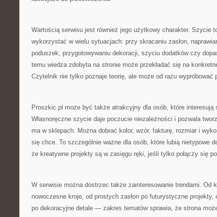
Wartością serwisu jest również jego użytkowy charakter. Szycie 
wykorzystać w wielu sytuacjach: przy skracaniu zasłon, naprawian
poduszek, przygotowywaniu dekoracji, szyciu dodatków czy dopa
temu wiedza zdobyta na stronie może przekładać się na konkretne 
Czytelnik nie tylko poznaje teorię, ale może od razu wypróbować 
Proszkic.pl może być także atrakcyjny dla osób, które interesują
Własnoręczne szycie daje poczucie niezależności i pozwala tworz
ma w sklepach. Można dobrać kolor, wzór, fakturę, rozmiar i wyko
się chce. To szczególnie ważne dla osób, które lubią nietypowe d
że kreatywne projekty są w zasięgu ręki, jeśli tylko połączy się p
W serwisie można dostrzec także zainteresowanie trendami. Od 
nowoczesne kroje, od prostych zasłon po futurystyczne projekty
po dekoracyjne detale — zakres tematów sprawia, że strona może