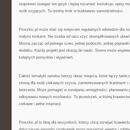
stopniowo oswajać ten język i lepiej rozumieć instrukcje, opisy m
osób szyjących. To istotny krok w budowaniu samodzielności.
Proszkic.pl może stać się miejscem regularnych odwiedzin dla osó
małymi krokami. Nie trzeba od razu szyć skomplikowanych ubrań 
Można zacząć od jednego szwu, jednej poduszki, jednej poprawki
dodatku. Każdy projekt jest okazją do nauki. Strona może wspiera
kolejnych pomysłów i wyjaśnień.
Całość tematyki serwisu tworzy obraz miejsca, które łączy twórcze
stroną dla osób ciekawych szycia, zainteresowanych tkaninami i
tworzenia. Może pomagać w rozwijaniu umiejętności, planowaniu p
odkrywaniu nowych możliwości. To przestrzeń, w której krawiectw
ciekawe i pełne inspiracji.
Proszkic.pl to blog dla wszystkich, którzy chcą rozwijać krawieck
dotyczącym narzędzi użytkownik może poszerzać wiedzę i zdob