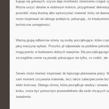
kupuje się gotowych, szycie daje możliwość stworzenia czegoś 
Można uszyć ubranie w ulubionym kolorze, przygotować dekoracj
przerobić starą tkaninę albo wykorzystać materiał, który od dawna
może inspirować do takiego podejścia, pokazując, że kreatywnoś
techniczne umiejętności.
Ważną grupą odbiorców strony są osoby początkujące, które częs
jaką maszynę wybrać. Proszkic.pl odpowiada na podobne potrzeby,
mogą pomóc w budowaniu dobrych nawyków. Dla początkującego 
szczególnie cenne są porady pokazujące nie tylko, co zrobić, ale
Serwis może również inspirować do lepszego planowania pracy. W s
sam moment zszywania materiału, lecz także zabezpieczenie br
efekt końcowy. Dlatego strona, która porządkuje wiedzę i omawia
kroku, może być pomocnym przewodnikiem dla osób chcących szyć
świadomie.