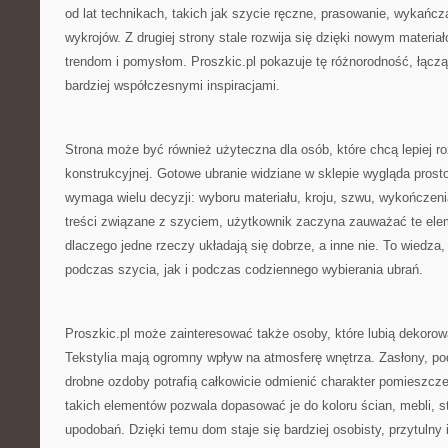
od lat technikach, takich jak szycie ręczne, prasowanie, wykańc
wykrojów. Z drugiej strony stale rozwija się dzięki nowym mater
trendom i pomysłom. Proszkic.pl pokazuje tę różnorodność, łąc
bardziej współczesnymi inspiracjami.
Strona może być również użyteczna dla osób, które chcą lepiej 
konstrukcyjnej. Gotowe ubranie widziane w sklepie wygląda prost
wymaga wielu decyzji: wyboru materiału, kroju, szwu, wykończenia,
treści związane z szyciem, użytkownik zaczyna zauważać te eleme
dlaczego jedne rzeczy układają się dobrze, a inne nie. To wiedza,
podczas szycia, jak i podczas codziennego wybierania ubrań.
Proszkic.pl może zainteresować także osoby, które lubią dekoro
Tekstylia mają ogromny wpływ na atmosferę wnętrza. Zasłony, pod
drobne ozdoby potrafią całkowicie odmienić charakter pomieszcz
takich elementów pozwala dopasować je do koloru ścian, mebli, s
upodobań. Dzięki temu dom staje się bardziej osobisty, przytulny i