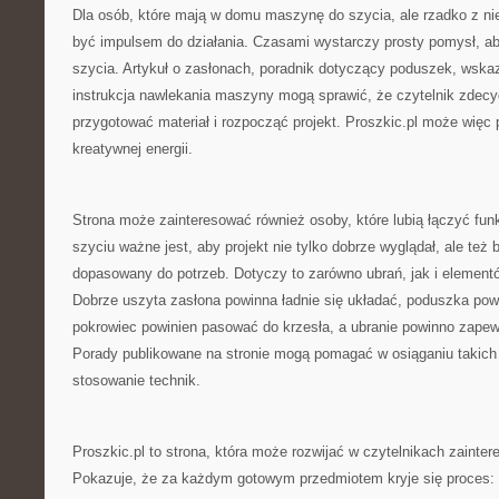
Dla osób, które mają w domu maszynę do szycia, ale rzadko z nie
być impulsem do działania. Czasami wystarczy prosty pomysł, a
szycia. Artykuł o zasłonach, poradnik dotyczący poduszek, wska
instrukcja nawlekania maszyny mogą sprawić, że czytelnik zdecyd
przygotować materiał i rozpocząć projekt. Proszkic.pl może więc p
kreatywnej energii.
Strona może zainteresować również osoby, które lubią łączyć fun
szyciu ważne jest, aby projekt nie tylko dobrze wyglądał, ale też b
dopasowany do potrzeb. Dotyczy to zarówno ubrań, jak i elemen
Dobrze uszyta zasłona powinna ładnie się układać, poduszka po
pokrowiec powinien pasować do krzesła, a ubranie powinno zape
Porady publikowane na stronie mogą pomagać w osiąganiu takic
stosowanie technik.
Proszkic.pl to strona, która może rozwijać w czytelnikach zainte
Pokazuje, że za każdym gotowym przedmiotem kryje się proces: 