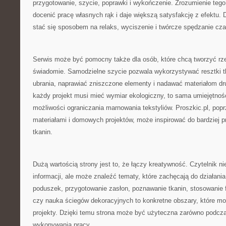
przygotowanie, szycie, poprawki i wykończenie. Zrozumienie tego
docenić pracę własnych rąk i daje większą satysfakcję z efektu.
stać się sposobem na relaks, wyciszenie i twórcze spędzanie cza
Serwis może być pomocny także dla osób, które chcą tworzyć rzec
świadomie. Samodzielne szycie pozwala wykorzystywać resztki tk
ubrania, naprawiać zniszczone elementy i nadawać materiałom dru
każdy projekt musi mieć wymiar ekologiczny, to sama umiejętnoś
możliwości ograniczania marnowania tekstyliów. Proszkic.pl, popr
materiałami i domowych projektów, może inspirować do bardziej 
tkanin.
Dużą wartością strony jest to, że łączy kreatywność. Czytelnik n
informacji, ale może znaleźć tematy, które zachęcają do działania
poduszek, przygotowanie zasłon, poznawanie tkanin, stosowanie fl
czy nauka ściegów dekoracyjnych to konkretne obszary, które m
projekty. Dzięki temu strona może być użyteczna zarówno podczas
wykonywania pracy.