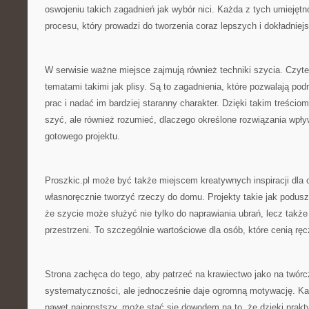
oswojeniu takich zagadnień jak wybór nici. Każda z tych umiejętn
procesu, który prowadzi do tworzenia coraz lepszych i dokładniej
W serwisie ważne miejsce zajmują również techniki szycia. Czyte
tematami takimi jak plisy. Są to zagadnienia, które pozwalają p
prac i nadać im bardziej staranny charakter. Dzięki takim treścio
szyć, ale również rozumieć, dlaczego określone rozwiązania wpł
gotowego projektu.
Proszkic.pl może być także miejscem kreatywnych inspiracji dla o
własnoręcznie tworzyć rzeczy do domu. Projekty takie jak poduszki
że szycie może służyć nie tylko do naprawiania ubrań, lecz także
przestrzeni. To szczególnie wartościowe dla osób, które cenią rę
Strona zachęca do tego, aby patrzeć na krawiectwo jako na twó
systematyczności, ale jednocześnie daje ogromną motywację. Ka
nawet najprostszy, może stać się dowodem na to, że dzięki prak