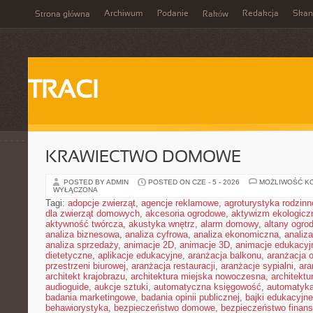
Archiwum
Podanie
Redakcja
Skan
Strona główna
Raków
TRACI
KRAWIECTWO DOMOWE
POSTED BY ADMIN
POSTED ON CZE - 5 - 2026
MOŻLIWOŚĆ K
WYŁĄCZONA
Tagi:
adopcje zwierząt
,
agencje reklamowe
,
agroturystyka rodzinn
dla zwierząt domowych
,
akcesoria ogrodowe
,
aktywizm ekologicz
aktywność twórcza
,
akustyka wnętrz
,
alarm domowy
,
altany ogro
analiza biznesowa
,
analiza cyfrowa
,
analiza ekonomiczna
,
analiz
analiza sprzedaży
,
animacje 2D
,
animacje 3D
,
animacje edukacyj
dietetyczne
,
aplikacje edukacyjne
,
aranżacja balkonu
,
aranżacja o
przestrzeni biurowej
,
aranżacja restauracji
,
aranżacje sypialni
,
ara
architekt krajobrazu
,
architektura miejska nowoczesna
,
architekt
audioguide
,
aukcje sztuki
,
automatyczna księgowość
,
automatyk
badania marketingowe
,
badania opinii publicznej
,
bajki edukacyjne
behawiorystyka
,
bezpieczeństwo domowe
,
bezpieczeństwo finans