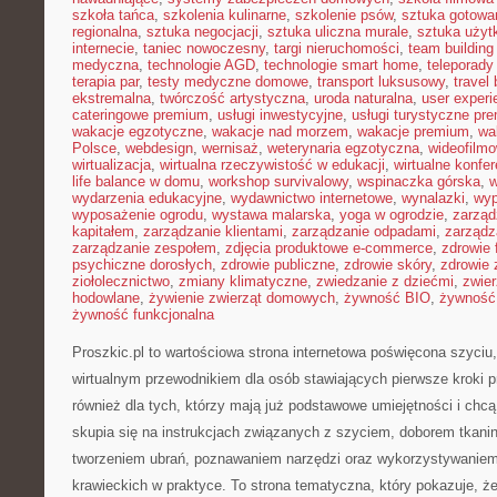
szkoła tańca
,
szkolenia kulinarne
,
szkolenie psów
,
sztuka gotowa
regionalna
,
sztuka negocjacji
,
sztuka uliczna murale
,
sztuka uży
internecie
,
taniec nowoczesny
,
targi nieruchomości
,
team building
medyczna
,
technologie AGD
,
technologie smart home
,
teleporady
terapia par
,
testy medyczne domowe
,
transport luksusowy
,
travel 
ekstremalna
,
twórczość artystyczna
,
uroda naturalna
,
user experi
cateringowe premium
,
usługi inwestycyjne
,
usługi turystyczne pr
wakacje egzotyczne
,
wakacje nad morzem
,
wakacje premium
,
wa
Polsce
,
webdesign
,
wernisaż
,
weterynaria egzotyczna
,
wideofilm
wirtualizacja
,
wirtualna rzeczywistość w edukacji
,
wirtualne konfer
life balance w domu
,
workshop survivalowy
,
wspinaczka górska
,
w
wydarzenia edukacyjne
,
wydawnictwo internetowe
,
wynalazki
,
wyp
wyposażenie ogrodu
,
wystawa malarska
,
yoga w ogrodzie
,
zarząd
kapitałem
,
zarządzanie klientami
,
zarządzanie odpadami
,
zarządz
zarządzanie zespołem
,
zdjęcia produktowe e-commerce
,
zdrowie 
psychiczne dorosłych
,
zdrowie publiczne
,
zdrowie skóry
,
zdrowie 
ziołolecznictwo
,
zmiany klimatyczne
,
zwiedzanie z dziećmi
,
zwie
hodowlane
,
żywienie zwierząt domowych
,
żywność BIO
,
żywność 
żywność funkcjonalna
Proszkic.pl to wartościowa strona internetowa poświęcona szyciu,
wirtualnym przewodnikiem dla osób stawiających pierwsze kroki p
również dla tych, którzy mają już podstawowe umiejętności i chcą
skupia się na instrukcjach związanych z szyciem, doborem tkani
tworzeniem ubrań, poznawaniem narzędzi oraz wykorzystywaniem
krawieckich w praktyce. To strona tematyczna, który pokazuje, ż