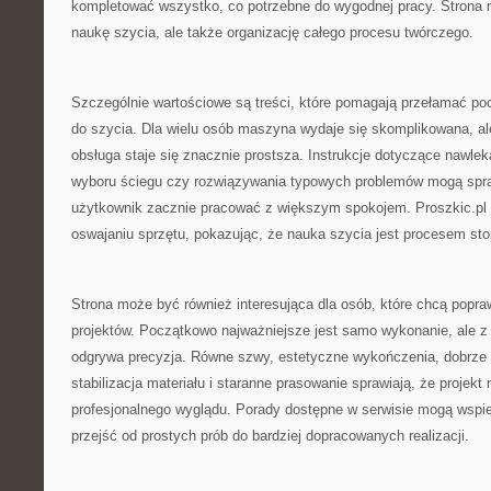
kompletować wszystko, co potrzebne do wygodnej pracy. Strona m
naukę szycia, ale także organizację całego procesu twórczego.
Szczególnie wartościowe są treści, które pomagają przełamać p
do szycia. Dla wielu osób maszyna wydaje się skomplikowana, al
obsługa staje się znacznie prostsza. Instrukcje dotyczące nawlek
wyboru ściegu czy rozwiązywania typowych problemów mogą spra
użytkownik zacznie pracować z większym spokojem. Proszkic.p
oswajaniu sprzętu, pokazując, że nauka szycia jest procesem st
Strona może być również interesująca dla osób, które chcą popra
projektów. Początkowo najważniejsze jest samo wykonanie, ale z
odgrywa precyzja. Równe szwy, estetyczne wykończenia, dobrze 
stabilizacja materiału i staranne prasowanie sprawiają, że projekt 
profesjonalnego wyglądu. Porady dostępne w serwisie mogą wspie
przejść od prostych prób do bardziej dopracowanych realizacji.